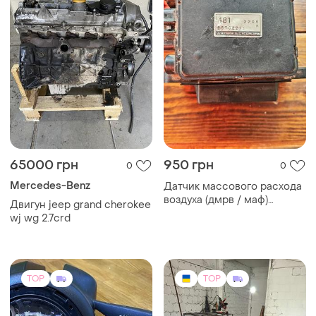
65000 грн
950 грн
0
0
Mercedes-Benz
Датчик массового расхода
воздуха (дмрв / маф)
Двигун jeep grand cherokee
e5t08271
wj wg 2.7crd
TOP
TOP