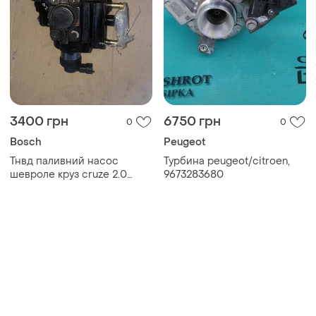
3400 грн
6750 грн
0
0
Bosch
Peugeot
Тнвд паливний насос
Турбина peugeot/citroen,
шевроле круз cruze 2.0
9673283680
шевроле каптіва captiva 2.0
дизель 96859151 в гарному
стані 0445010180