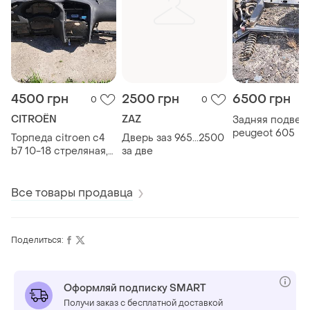
4500 грн
2500 грн
6500 грн
0
0
CITROËN
ZAZ
Задняя подвес
peugeot 605
Торпеда citroen c4
Дверь заз 965...2500
b7 10-18 стреляная,
за две
под
восстановление.
Все товары продавца
Поделиться:
Оформляй подписку SMART
Получи заказ с бесплатной доставкой