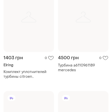
1403 грн
4500 грн
0
0
Elring
Турбина a6110961189
mercedes
Комплект уплотнителей
турбины citroen
jumper/peugeot, 430140