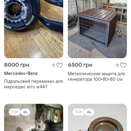
8000 грн
6500 грн
0
0
Mercedes-Benz
Металлическая защита для
генератора 100×80×80 см
Підрульовий перемикач для
мерседес віто w447
TOP
TOP