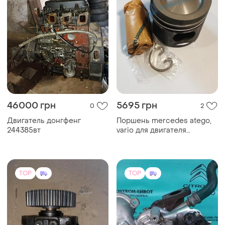
46000 грн
5695 грн
0
2
Двигатель донгфенг
Поршень mercedes atego,
244385вт
vario для двигателя
mercedes om 904, om 906
la
TOP
TOP