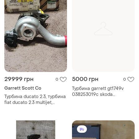
29999 грн
5000 грн
0
0
Garrett Scott Co
Турбина garrett gt1749v
038253019c skoda
Турбина ducato 2.3, турбина
volkswagen
fiat ducato 2.3 multijet,
турбина peugeot boxer 2.3
-5802363734 citroen jumper
2.3,турбина 2.3 hdi, iveco 2.3