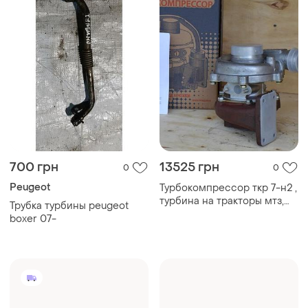
700 грн
13525 грн
0
0
Peugeot
Турбокомпрессор ткр 7-н2 ,
турбина на тракторы мтз,
Трубка турбины peugeot
лтз, юмз
boxer 07-