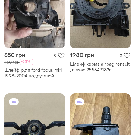
350 грн
1980 грн
0
0
-23%
450 грн
Шлейф керма airbag renault
, nissan 255543182r
Шлейф руля ford focus mk1
1998-2004 подрулевой
шлейф ford focus модуль
подушки безопасности