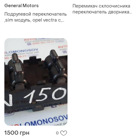
General Motors
Перемикач склоочисника
переключатель дворника
Подрулевой переключатель
ford focus i 98-05
,sim модуль, opel vectra c,
signum, 2002-2008,
оригинал, б.у.,13112784
1500 грн
0