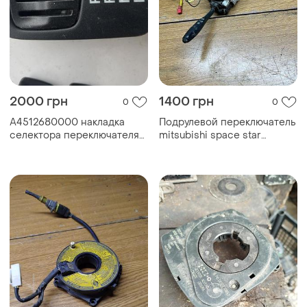
2000 грн
1400 грн
0
0
A4512680000 накладка
Подрулевой переключатель
селектора переключателя
mitsubishi space star
рычага кпп smart fortwo 451
mr368929
prnd