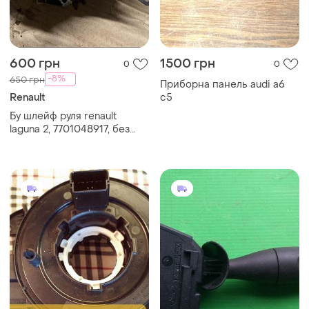
600 грн
1500 грн
0
0
-8%
650 грн
Приборна панель audi a6
Renault
c5
Бу шлейф руля renault
laguna 2, 7701048917, без
круиза