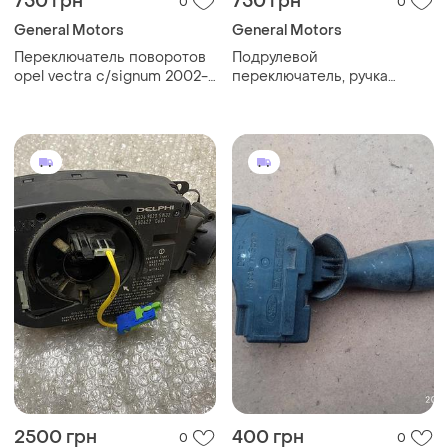
750 грн
750 грн
0
0
General Motors
General Motors
Переключатель поворотов
Подрулевой
opel vectra c/signum 2002-
переключатель, ручка
2008, оригинал, б.у., 9181070
дворников, круиз-контроль
opel vectra c, 2002-2008,
оригинал, б.у.
2500 грн
400 грн
0
0