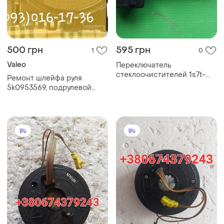
500 грн
595 грн
1
0
Valeo
Переключатель
стеклоочистителей 1s7t-
Ремонт шлейфа руля
17a553 форд монодео 3
5k0953569, подрулевой
оригинал
блок vw/skoda/audi