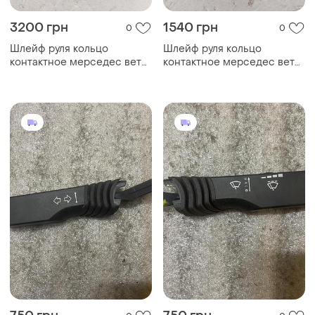
3200 грн
1540 грн
0
0
Шлейф руля кольцо
Шлейф руля кольцо
контактное мерседес вето/
контактное мерседес вето
виано 639 mercedes vito,
639 mercedes vito,
а6394640718 (мультируль)
а6394640618