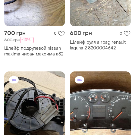
700 грн
600 грн
0
0
-13%
800 грн
Шлейф руля airbag renault
laguna 2 8200004642
Шлейф подрулевой nissan
maxima нисан максима а32