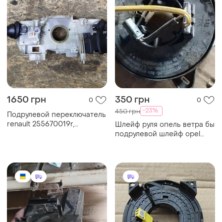
1650 грн
350 грн
0
0
-23%
450 грн
Подрулевой переключатель
renault 255670019r,
Шлейф руля опель ветра бы
255520014r рено меган 3
подрулевой шлейф opel
vectra b модуль подушки
безопасности