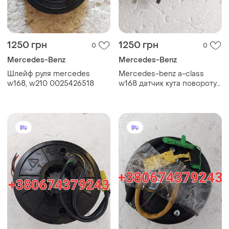
1250 грн
1250 грн
0
0
Mercedes-Benz
Mercedes-Benz
Шлейф руля mercedes
Mercedes-benz a-class
w168, w210 0025426518
w168 датчик кута повороту
кермового колеса
0015423918