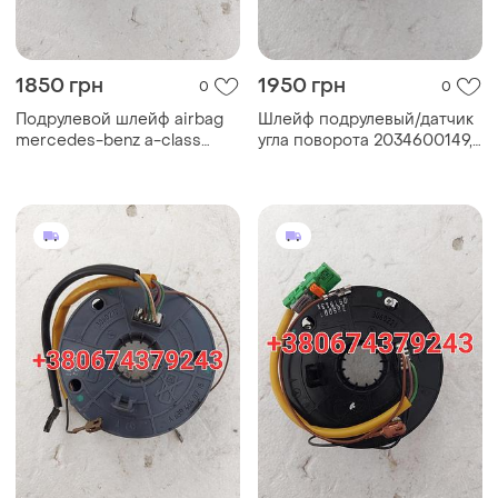
1850 грн
1950 грн
0
0
Подрулевой шлейф airbag
Шлейф подрулевый/датчик
mercedes-benz a-class
угла поворота 2034600149,
w210, a170, w168
0025421918 для mercedes
0025426518
c-class w203