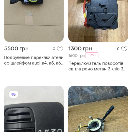
5500 грн
1300 грн
0
0
-19%
1600 грн
Подрулевые переключатели
со шлейфом audi a4, a5, a6,
Переключатель поворотів
a7 4g8953502al,
світла рено меган 3 кліо 3
8k0953568m
б/у оригінал 88102003082,
7701057090