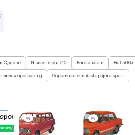
 в Одессе
Nissan micra k10
Ford custom
Fiat 500x
 левая opel astra g
Пороги на mitsubishi pajero sport