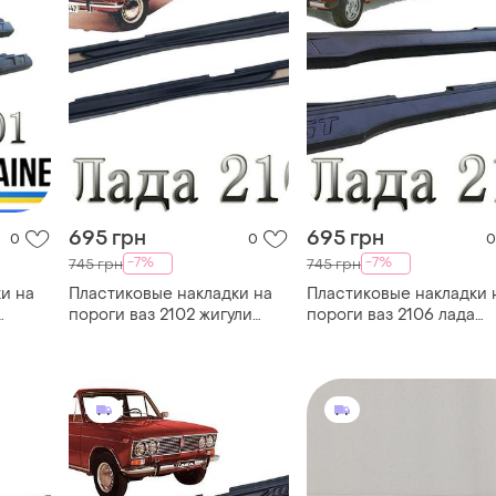
695 грн
695 грн
0
0
0
-7%
-7%
745 грн
745 грн
и на
Пластиковые накладки на
Пластиковые накладки 
пороги ваз 2102 жигули
пороги ваз 2106 лада
лада черный
жигули черный