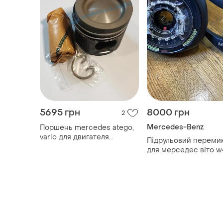
5695 грн
8000 грн
2
Mercedes-Benz
Поршень mercedes atego,
vario для двигателя
Підрульовий переми
mercedes om 904, om 906
для мерседес віто w
la