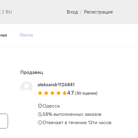
K
Вход
|
Регистрация
нки
Лента
Продавец
aleksandr1126841
4.7
(30 оценок)
Одесса
58% выполненных заказов
Отвечает в течение 12ти часов