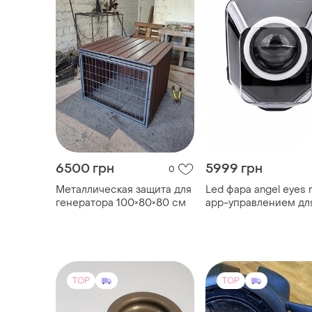
6500 грн
5999 грн
0
Металлическая защита для
Led фара angel eyes 
генератора 100×80×80 см
app-управлением дл
husqvarna 125-701 |
передняя светодиод
фара для эндуро и
мотокросса
TOP
TOP