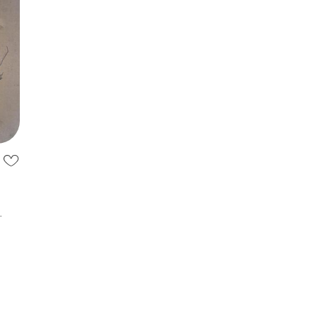
 2.0
ому