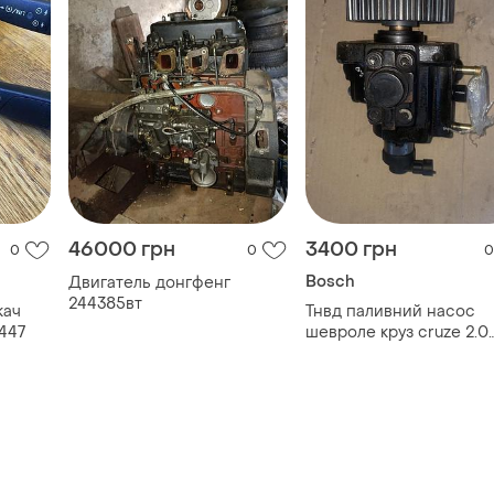
46000 грн
3400 грн
0
0
0
Bosch
Двигатель донгфенг
244385вт
кач
Тнвд паливний насос
447
шевроле круз cruze 2.0
шевроле каптіва captiva
дизель 96859151 в гарн
стані 0445010180