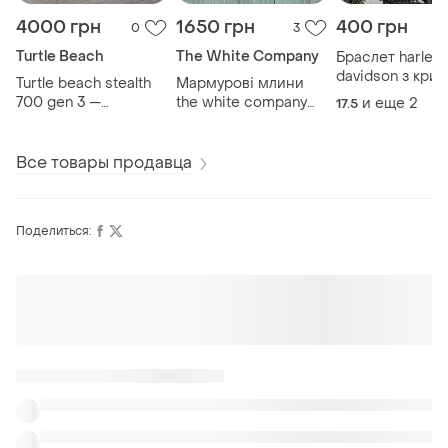
4000 грн
1650 грн
400 грн
0
3
Turtle Beach
The White Company
Браслет harley
davidson з крил
Turtle beach stealth
Мармурові млини
нержавіюча ста
700 gen 3 —
the white company
и еще
2
17.5
геймерські
london набір 2 шт
навушники
білі 22 см
Все товары продавца
Поделиться:
Оформляй подписку SMART
Получи заказ с бесплатной доставкой
Также ищут:
Аксессуары для мотоциклов в Днепре