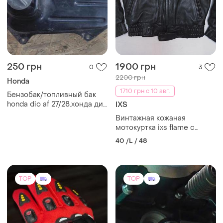
450 грн
670 грн
0
0
Стандарт
Рукавиці для мотоцикла
Магнитный фильтр: shineray,
40 /L / 48
viper, lifan, kovi, forte, spark
TOP
TOP