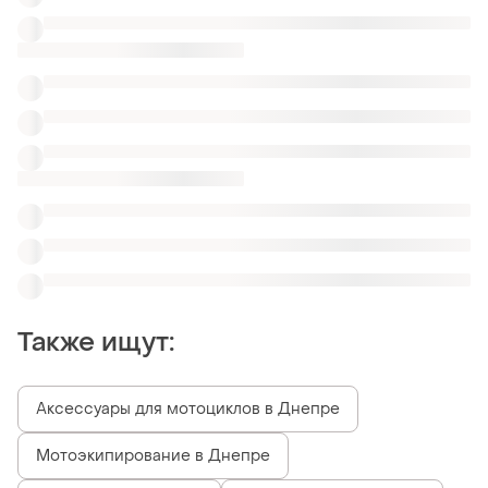
Мотоэкипирование в Днепре
Тормозные жидкости
Акумулятор для мопеда
Запчасти на honda dio 34
Поршень хонда дио 27
Распредвал мт днепр
Рама для мопеда
Коленвал suzuki lets 2
Похожие товары