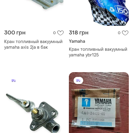
699 грн
300 грн
0
0
Yamaha
Кран топливного бака уаз
оригинал
Запчасти к двигателю
yamaha