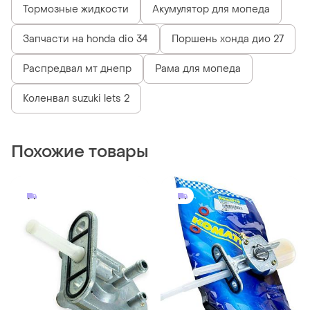
300 грн
318 грн
0
0
Yamaha
Кран топливный вакуумный
yamaha axis 2ja в бак
Кран топливный вакуумный
yamaha ybr125