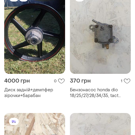
850 грн
150 грн
1
0
Задний вариатор suzuki lets
Впускной коллектор hoda
4 /5 , suzuki address v-50
dio 34/35 gblk
original