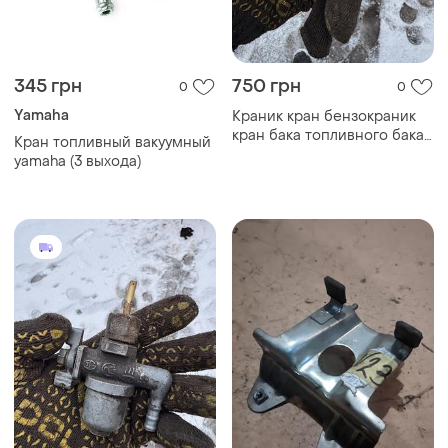
770 грн
105 грн
0
0
Yamaha
Краник кран бензокраник
кран бака топливного бака
Кронштейн бака yamaha
мотоцикла иж идеал кр12
mint
ссср
ТОП объявлений
TOP
TOP