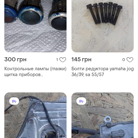
350 грн
600 грн
0
0
Honda
Honda
Бензобак/топливный бак
Японский вакумный
honda dio af34/35.хонда дио
бензонасос с
34/35.
оригинальными шлангами
honda dio af 34/35.хонда
дио 34/35.
Загружайте приложение
Покупайте вещи и общайтесь в любом месте