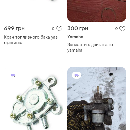
345 грн
750 грн
0
0
Yamaha
Краник кран бензокраник
кран бака топливного бака
Кран топливный вакуумный
мотоцикла иж идеал кр12
yamaha (3 выхода)
ссср