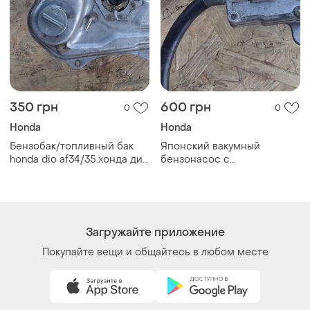
Как это работает?
Украина, 02121, Киев, Харьковское шоссе, дом 201-
203, буква 4Г
Политика конфиденциальности
Договор-оферта
Контакты
Мы в соцсетях
Вещи по щелчку сердца. Все права защищены
© 2026
Shafa.ua