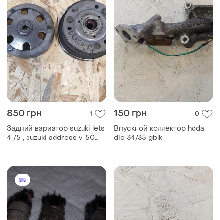
300 грн
145 грн
1
0
Контрольные лампы (глазки)
Болти редуктора yamaha jog
щитка приборов
36/39, sa 55/57
советского грузового
мотороллера «муравей» и
на мотоциклах «урал»,
«днепр», «иж», «минск» и
«восход», (3шт)