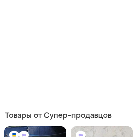
Товары от Супер-продавцов
4000 грн
370 грн
0
1
Диск задній+демпфер
Бензонасос honda dio
зірочки+барабан
18/25/27/28/34/35, tact
30/31/51