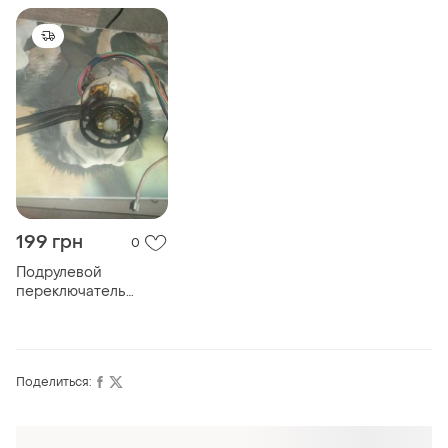
199 грн
0
Подрулевой
переключатель
света, поворотников
москвич иж-412. б/у.
состояние рабочее.
Поделиться: