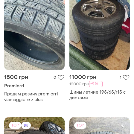
1500 грн
11000 грн
0
1
-9%
12000 грн
Premiorri
Шины летние 195/65/r15 с
Продам резину premiorri
дисками.
viamaggiore z plus
TOP
TOP