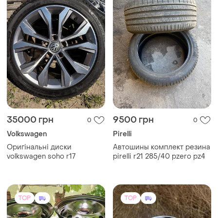
35000 грн
9500 грн
0
0
Volkswagen
Pirelli
Оригінальні диски
Автошины комплект резина
volkswagen soho r17
pirelli r21 285/40 pzero pz4
TOP
TOP