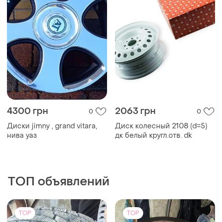
4300 грн
2063 грн
0
0
Диски jimny , grand vitara,
Диск колесный 2108 (d=5)
нива уаз
дк белый кругл.отв. dk
ТОП объявлений
TOP
TOP