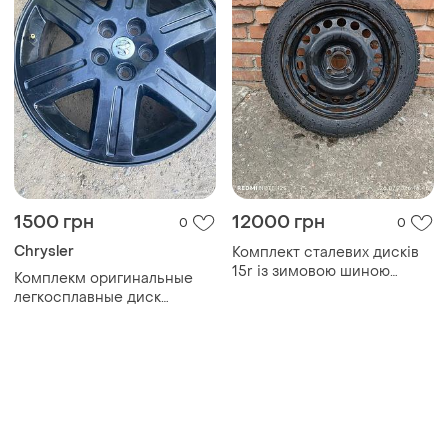
1500 грн
12000 грн
0
0
Chrysler
Комплект сталевих дисків
15r із зимовою шиною
Комплекм оригинальные
185/60r15
легкосплавные диск
chrysler