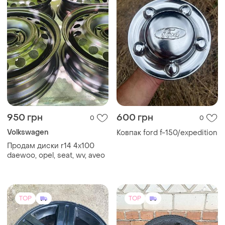
950 грн
600 грн
0
0
Volkswagen
Ковпак ford f-150/expedition
Продам диски r14 4x100
daewoo, opel, seat, wv, aveo
TOP
TOP