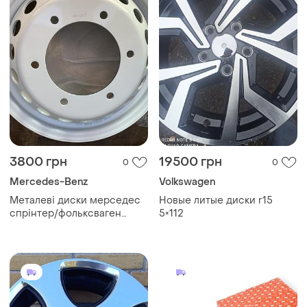
3800 грн
19500 грн
0
0
Mercedes-Benz
Volkswagen
Металеві диски мерседес
Новые литые диски r15
спрінтер/фольксваген
5×112
крафтер