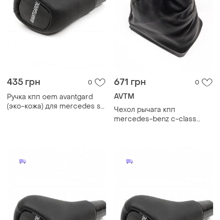
435 грн
671 грн
0
0
AVTM
Ручка кпп oem avantgard
(эко-кожа) для mercedes s-
Чехол рычага кпп
сlass w220 1998-2005 гг
mercedes-benz c-class
w202 1993-2000, + ручка 5
передач кпп avantgard,
avtm, 645309