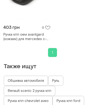
403 грн
0
Ручка кпп оем avantgard
(кожзам) для mercedes c-
class w202 1993-2001 гг
1
Также ищут
Обшивка автомобиля
Руль
Renault scenic 2 ручка кпп
Ручка кпп chevrolet aveo
Ручка кпп ford