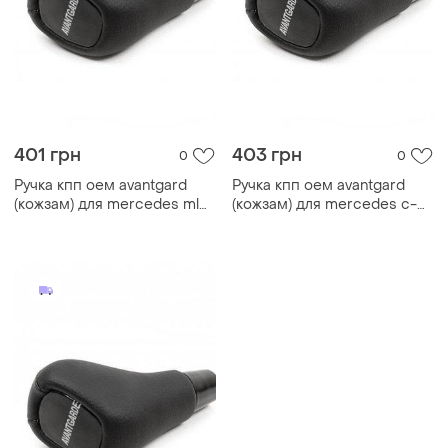
401 грн
403 грн
0
0
Ручка кпп оем avantgard
Ручка кпп оем avantgard
(кожзам) для mercedes ml
(кожзам) для mercedes c-
w163
class w203 2000-2007 гг