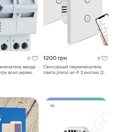
1200 грн
0
0
ключатель ввода
Сенсорный переключатель
6a rpv аско‑укрем
света jinvoo wi-fi 2 кнопки (2
7)
шт.) беспроводной
выключатель на два сенсора