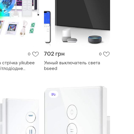
702 грн
0
0
 стрічка yikubee
Умный выключатель света
вітлодіодне
bseed