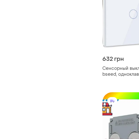
632 грн
Сенсорный вык
bseed, однокла
двухпозиционный
белый, светоди