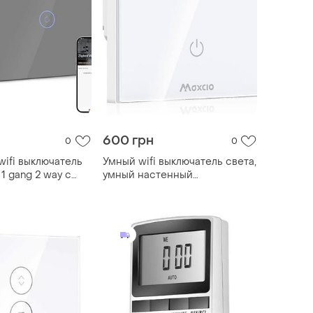
600 грн
0
0
ifi выключатель
Умный wifi выключатель света,
1 gang 2 way с
умный настенный
alexa и google
выключатель света maxcio
alexa 2-канальный 1-
сторонний,