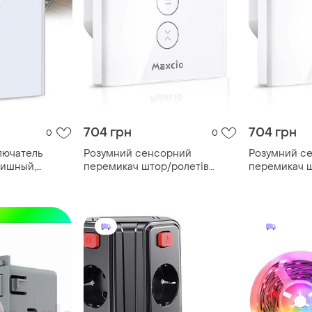
704 грн
704 грн
0
0
лючатель
Розумний сенсорний
Розумний с
вишный,
перемикач штор/ролетів
перемикач ш
, стекло,
maxcio wf-cs01
maxcio wf-c
одный,