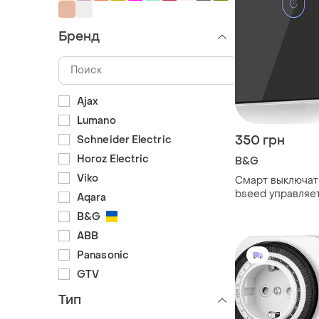
Бренд
Ajax
Lumano
350 грн
Schneider Electric
Horoz Electric
B&G
Viko
Смарт выключат
bseed управляет
Aqara
вручную, совме
B&G
smartlife, tuya, a
home. цвет чер
ABB
Panasonic
GTV
Тип