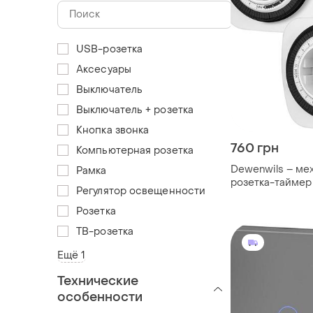
USB-розетка
Аксесуары
Выключатель
Выключатель + розетка
Кнопка звонка
760 грн
Компьютерная розетка
Dewenwils – ме
Рамка
розетка-таймер 
Регулятор освещенности
3680w с 96 сегм
минут каждый), 
Розетка
детей. комплект
ТВ-розетка
Ещё 1
Технические
особенности