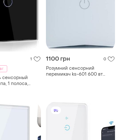
1100 грн
1
0
Розумний сенсорний
вг.
перемикач ks-601 600 вт
ь сенсорный
сумісний із google ...
па, 1 полоса,
 с панелью из
 стекла и
ым ин