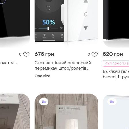
675 грн
520 грн
0
0
ючатель
Сток настінний сенсорний
494 грн с 13 а
перемикач штор/ролетів
Выключател
maxcio
One size
bseed, 1 груп
выключатели
закаленного
светодиодн