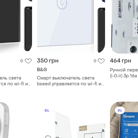
350 грн
464 грн
0
0
B&G
Ручной пере
(i‑0‑ii) 3p 1
ель света
Смарт выключатель света
(a001022000
ся по wi-fi и
bseed управляется по wi-fi и
стим со
вручную, совместим со
lexa и google
smartlife, tuya, alexa и google
ный
home. цвет белый