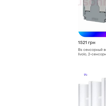
1521 грн
Bs сенсорный в
livolo, 2-сенсор
таймером, для р
электрокарнизов
230в, bas77/n