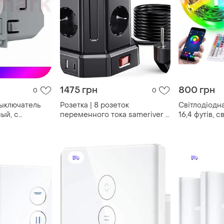
1475 грн
800 грн
0
0
ыключатель
Розетка | 8 розеток
Світлодіодна
ный, с
переменного тока sameriver с
16,4 футів, с
оллет/
кабелем 2 м
підсвічу...
/ворот, 5а