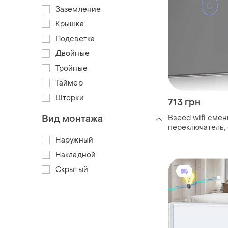
Заземление
Крышка
Подсветка
Двойные
Тройные
Таймер
Шторки
713 грн
Вид монтажа
Bseed wifi сме
переключатель, 
канальный 1-по
Наружный
сенсорный пере
Накладной
совместимый с 
и google
Скрытый