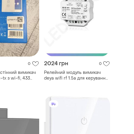
2024 грн
0
0
стінний вимикач
Релейний модуль вимикач
-tx з wi-fi, 433
deya wifi rf 1.5a для керування
світлом розумний перемикач
для дому