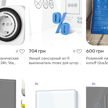
704 грн
600 грн
0
0
ханическая
Умный сенсорный wi-fi
Розумний на
24h, 16a,
выключатель moes для штор и
sonoff t2us3c
ентами (по 15
жалюзи, smart life, tuya, alexa,
мгц,
защита от
google home, белый
 – 2 штуки