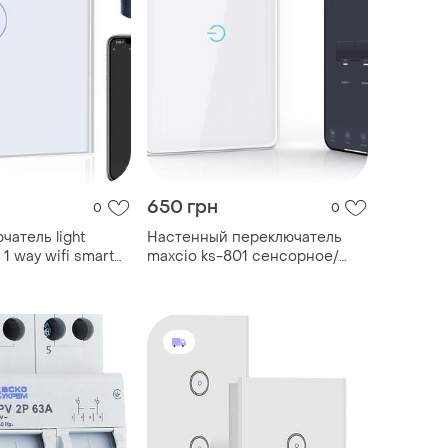
650 грн
0
0
чатель light
Настенный переключатель
 1 way wifi smart
maxcio ks-801 сенсорное/
 работает с amazon
дистанционное/голосовое
le home
управление , alexa, google
home