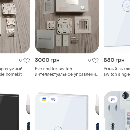
3000 грн
880 грн
0
0
 opus умный
Eve shutter switch
Умный выклю
le homekit
интеллектуальное управление
switch single
роставнями
light switch
alexa и goog