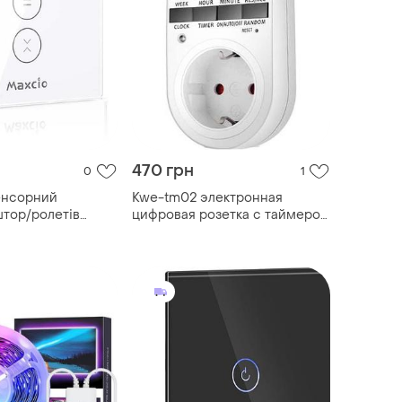
470 грн
0
1
енсорний
Kwe-tm02 электронная
тор/ролетів
цифровая розетка с таймером
s01
230в 50гц