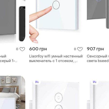
600 грн
907 грн
0
0
нный
Liaonfoy wifi умный настенный
Сенсорный w
серый 1-
выключатель с 1 отсеком, ,
света bseed 
зиционный
совместим с alexa, tuya,
поддержкой 
ключатель,
google home, белый
home серый
amazon alexa