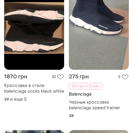
1870 грн
275 грн
32
5
Кроссовки в стиле
261 грн с 10 авг.
balenciaga socks black white
Balenciaga
и еще
5
39
Черные кроссовки
balenciaga speed trainer
38