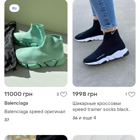
11000 грн
1998 грн
3
1
Balenciaga
Шикарные кроссовки
speed trainer socks black
Balenciaga speed оригинал
white
и еще
4
36
37