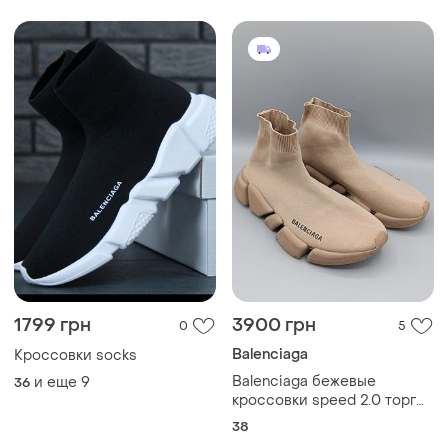
1799 грн
3900 грн
0
5
Balenciaga
Кроссовки socks
Balenciaga бежевые
и еще
9
36
кроссовки speed 2.0 торг
оригинал
38