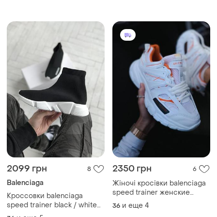
2099 грн
2350 грн
8
6
Balenciaga
Жіночі кросівки balenciaga
speed trainer женские
Кроссовки balenciaga
кроссовки баленсиаги
speed trainer black / white
и еще
4
36
разграждающий sale