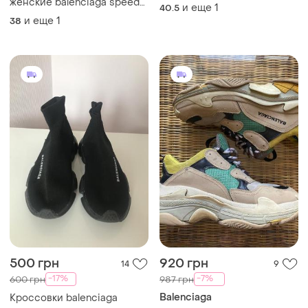
женские balenciaga speed
и еще
1
40.5
trainer 38 размер
и еще
1
38
500 грн
920 грн
14
9
-17%
-7%
600 грн
987 грн
Balenciaga
Кроссовки balenciaga