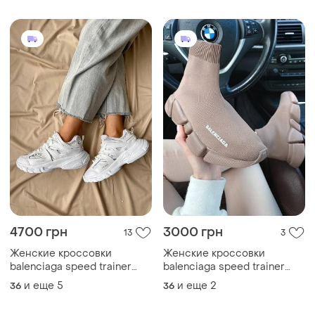
4700 грн
3000 грн
13
3
Женские кроссовки
Женские кроссовки
balenciaga speed trainer
balenciaga speed trainer
женккие кроссовки
женккие кроссовки
и еще
5
и еще
2
36
36
баленсиаги
баленсиаги