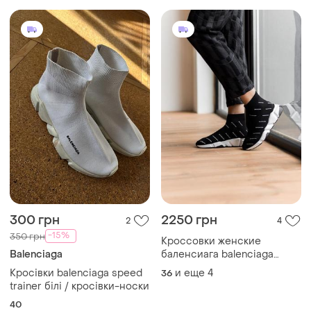
300 грн
2250 грн
2
4
-15%
350 грн
Кроссовки женские
Balenciaga
баленсиага balenciaga
speed trainer black logo
Кросівки balenciaga speed
и еще
4
36
trainer білі / кросівки-носки
40