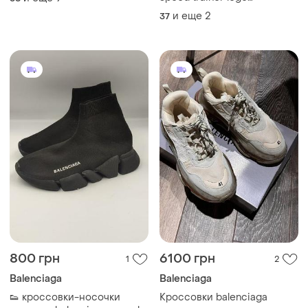
"black/white" распродаж
и еще
2
37
sale
800 грн
6100 грн
1
2
Balenciaga
Balenciaga
👟 кроссовки-носочки
Кроссовки balenciaga