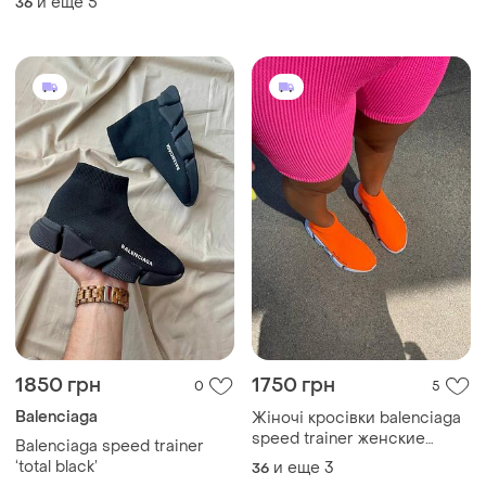
и еще
5
36
1850 грн
1750 грн
0
5
Balenciaga
Жіночі кросівки balenciaga
speed trainer женские
Balenciaga speed trainer
кроссовки баленсиаги
‘total black’
и еще
3
36