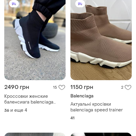
2490 грн
1150 грн
15
2
Balenciaga
Кроссовки женские
баленсиага balenciaga
Актуальні кросівки
speed trainer
balenciaga speed trainer
и еще
4
36
41