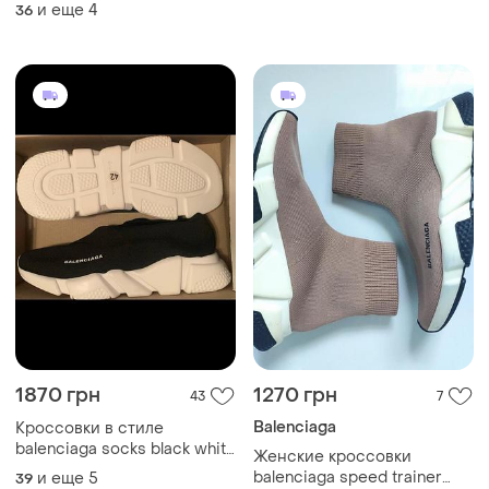
и еще
4
36
1870 грн
1270 грн
43
7
Balenciaga
Кроссовки в стиле
balenciaga socks black white
Женские кроссовки
баленсиага сокс
balenciaga speed trainer
и еще
5
39