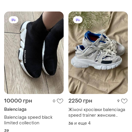
10000 грн
2250 грн
0
9
Balenciaga
Жіночі кросівки balenciaga
speed trainer женские
Balenciaga speed black
кроссовки баленсиаги
limited collection
и еще
4
36
39