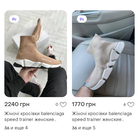
2240 грн
1770 грн
0
6
Жіночі кросівки balenciaga
Жіночі кросівки balenciaga
speed trainer женские
speed trainer женские
кроссовки баленсиаги
кроссовки баленсиаги
и еще
4
и еще
5
36
36