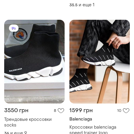
баленсиага носок
beige, кроссовки
и еще
1
35.5
баленсиага снуд тренер
3550 грн
1599 грн
8
10
Balenciaga
Трендовые кроссовки
socks
Кроссовки balenciaga
speed trainer logo
и еще
9
36