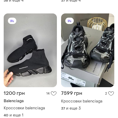
и еще
4
и еще
4
36
37
1200 грн
7599 грн
14
2
Balenciaga
Кроссовки balenciaga
Кроссовки balenciaga
и еще
3
37
и еще
1
40