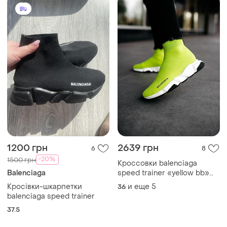
1200 грн
2639 грн
6
8
-20%
1500 грн
Кроссовки balenciaga
Balenciaga
speed trainer «yellow bb»
кросівки
Кросівки-шкарпетки
и еще
5
36
balenciaga speed trainer
37.5