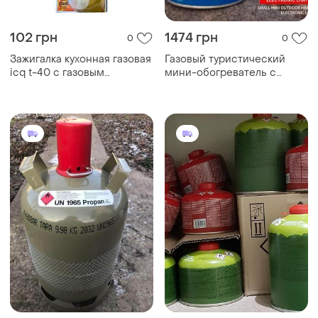
102 грн
1474 грн
0
0
Зажигалка кухонная газовая
Газовый туристический
icq t-40 с газовым
мини-обогреватель с
баллоном modern home
инфракрасным
style
излучателем, портативный
обогреватель для палатки
под резьбовой баллон