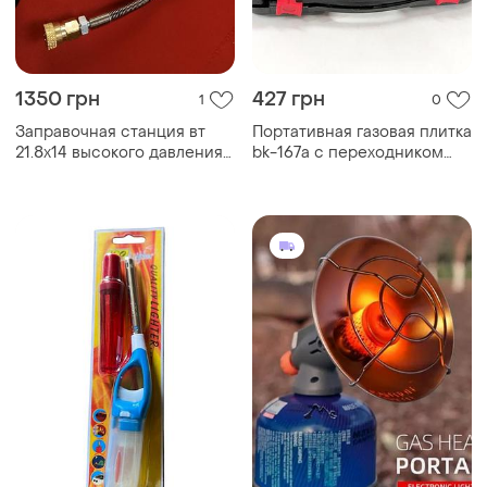
1350 грн
427 грн
1
0
Заправочная станция вт
Портативная газовая плитка
21.8х14 высокого давления
bk-167a с переходником
250атм 25мпа 300атм псp
под обычный газовый
пцп заправочная станция
баллон
вд