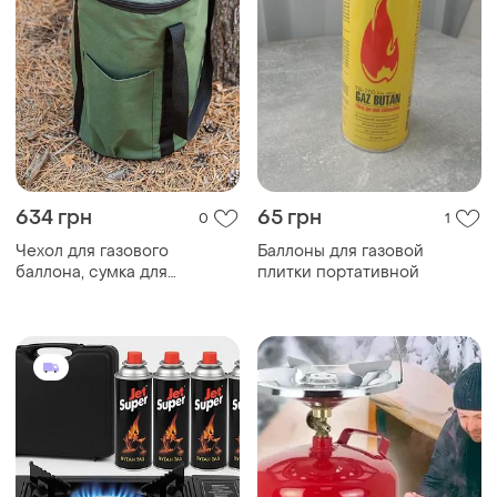
634 грн
65 грн
0
1
Чехол для газового
Баллоны для газовой
баллона, сумка для
плитки портативной
газового баллона, чехол для
5л баллона, чехол сумка
fisher