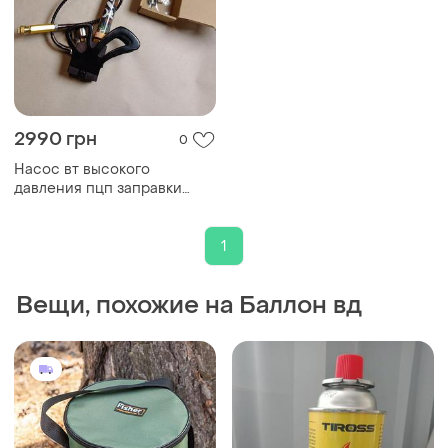
2990 грн
0
Насос вт высокого
давления пцп заправки
баллона пневматики пс pcp
высокого давления 300атм
250атм вд
1
Вещи, похожие на Баллон вд