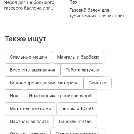
Rex
Чехол для не большого
газового баллона или
Газовий балон для
различных ёмкостей.
туристичних газових плит
або пальників rex camping
Также ищут
Спальные мешки
Мангалы и барбекю
Браслеты выживания
Работа латунью
Водонепроницаемые материал
Свистки
Нож
Нож бабочка тренировочный
Метательные ножи
Бинокли 10х50
Настольная плита
Бинокль mil tec