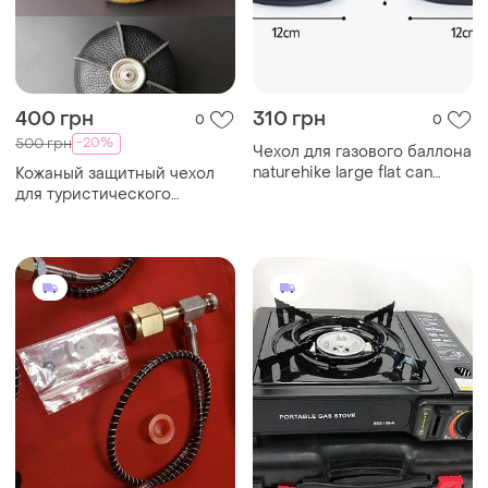
400 грн
310 грн
0
0
-20%
500 грн
Чехол для газового баллона
naturehike large flat can
Кожаный защитный чехол
450g
для туристического
газового баллона на 230 г