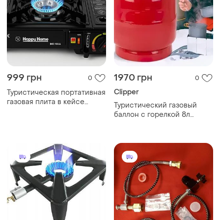
999 грн
1970 грн
0
0
Clipper
Туристическая портативная
газовая плита в кейсе
Туристический газовый
адаптер под баллон + 4
баллон с горелкой 8л
газовых баллона (по 340
красный
мл), блэкаут