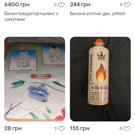
6400 грн
244 грн
0
9
Балон+редуктор+шланг с
Балони primus gas, jetboil
хомутами
28 грн
155 грн
2
0