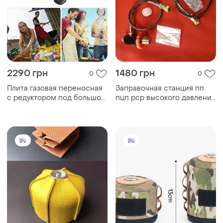
2290 грн
1480 грн
0
0
Плита газовая переносная
Заправочная станция пп
c редуктором под большой
пцп pcp высокого давления
баллон
300атммм вд вт
заправочная станция