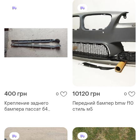
400 грн
10120 грн
0
0
Крепление заднего
Передний бампер bmw f10
бампера пассат б4
стиль м5
универсал (3a9807394)
(3a9807393)