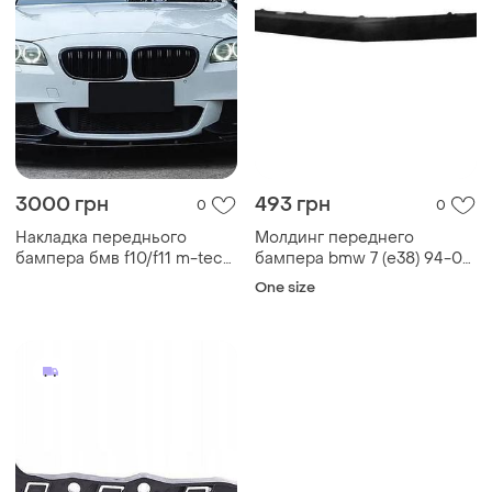
3000 грн
493 грн
0
0
Накладка переднього
Молдинг переднего
бампера бмв f10/f11 m-tech
бампера bmw 7 (e38) 94-02
m-permormance вар.2 (abs-
левый, без отв. под парктр.
One size
пластик)
(бмв е38)