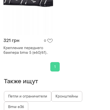
321 грн
0
Крепление переднего
бампера bmw 5 (e60/61)
2006-2010 левое
51117178077 бмв е60
1
Также ищут
Петли и ограничители
Кронштейны
Bmw e36