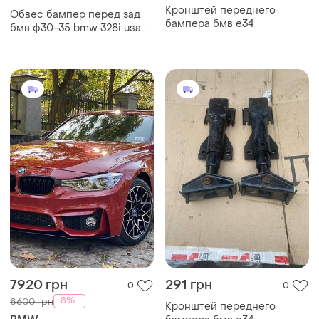
Кронштей переднего
Обвес бампер перед зад
бампера бмв е34
бмв ф30-35 bmw 328i usa
f30-35 наклад порогов
7920 грн
291 грн
0
0
-8%
8600 грн
Кронштей переднего