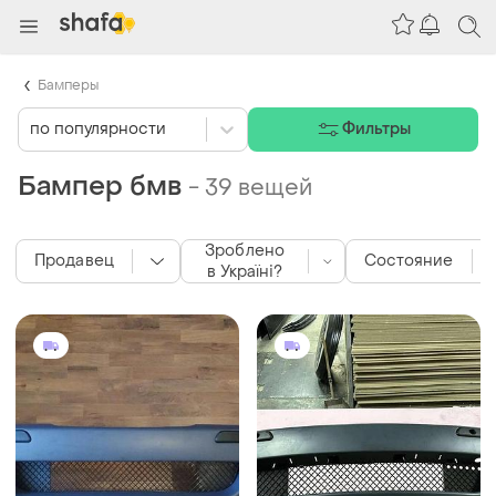
Бамперы
по популярности
Фильтры
Бампер бмв
-
39 вещей
Зроблено
Продавец
Состояние
в Україні?