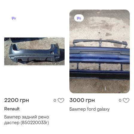
после разбора 2015 bmw
328i usa
2200 грн
3000 грн
0
0
Renault
Бампер ford galaxy
Бампер задний рено
дастер (850220033r)