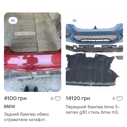
4100 грн
14120 грн
0
0
BMW
Передний бампер bmw 5-
series g30 стиль bmw m5
Задний бампер обвес
g30
отражатели катафот
511228056497 bmw f30-35