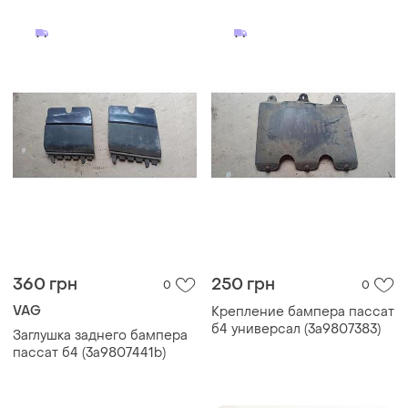
360 грн
250 грн
0
0
VAG
Крепление бампера пассат
б4 универсал (3a9807383)
Заглушка заднего бампера
пассат б4 (3a9807441b)