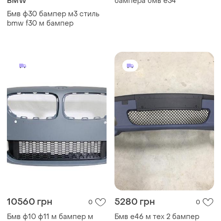
BMW
бампера бмв е34
Бмв ф30 бампер м3 стиль
bmw f30 м бампер
10560 грн
5280 грн
0
0
Бмв ф10 ф11 м бампер м
Бмв е46 м тех 2 бампер