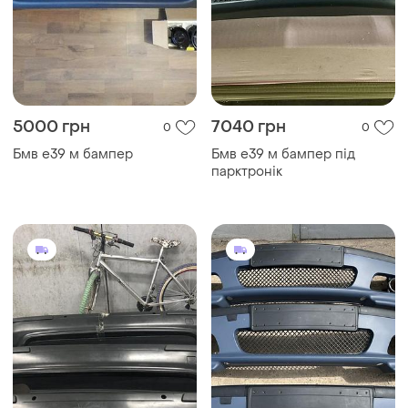
5000 грн
7040 грн
0
0
Бмв е39 м бампер
Бмв е39 м бампер під
парктронік