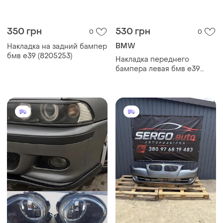
350 грн
530 грн
0
0
BMW
Накладка на задний бампер
бмв е39 (8205253)
Накладка переднего
бампера левая бмв е39
(8226561)