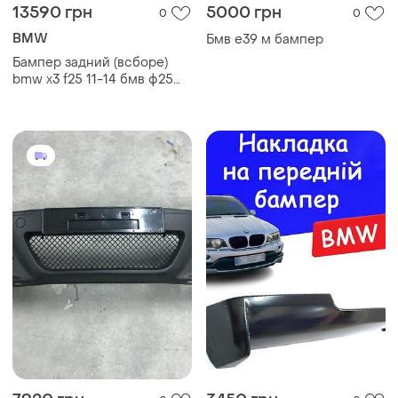
13590 грн
5000 грн
0
0
BMW
Бмв е39 м бампер
Бампер задний (всборе)
bmw x3 f25 11-14 бмв ф25
дост краска а14м
51127278474, 7278474