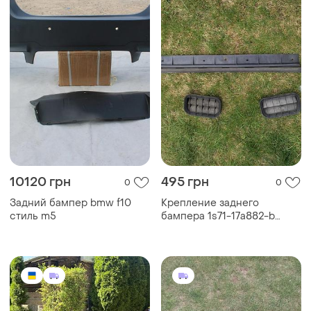
10120 грн
495 грн
0
0
Задний бампер bmw f10
Крепление заднего
стиль m5
бампера 1s71-17a882-b
форд мондео 3 универсал