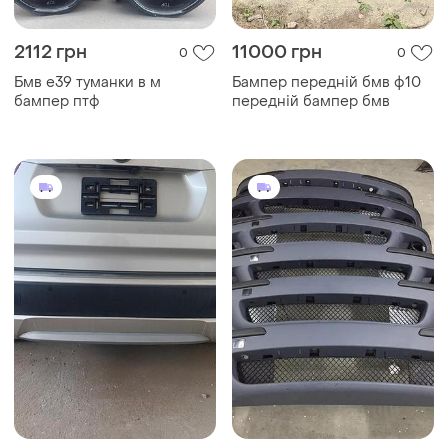
2112 грн
11000 грн
0
0
Бмв е39 туманки в м
Бампер передній бмв ф10
бампер птф
передній бампер бмв