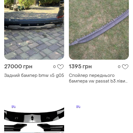
27000 грн
1395 грн
0
0
Задний бампер bmw x5 g05
Спойлер переднього
бампера vw passat b3 лівий
правий 357805903,
357805904