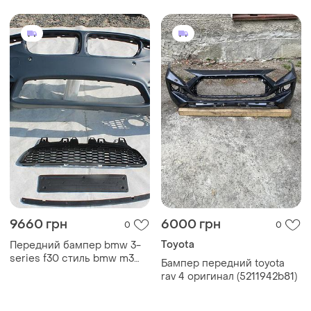
9660 грн
6000 грн
0
0
Toyota
Передний бампер bmw 3-
series f30 стиль bmw m3
Бампер передний toyota
(под противотуманки)
rav 4 оригинал (5211942b81)