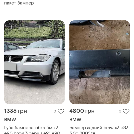
пакет бампер
1335 грн
4800 грн
0
0
BMW
BMW
Губа бампера юбка бмв 3
Бампер задний bmw x3 e83
е90 bmw 3 серии e91 e90
3.0d 2005г.в.