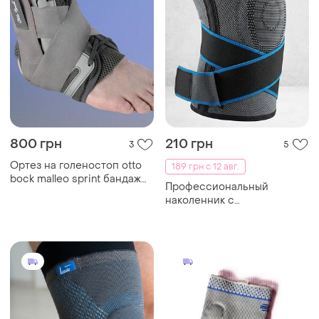
800 грн
210 грн
3
5
Ортез на голеностоп otto
189 грн с 12 авг.
bock malleo sprint бандаж
Профессиональный
"м" размер
наколенник с
металлическими
стабилизаторами и
силиконовым кольцом