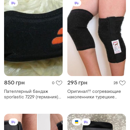
850 грн
295 грн
0
28
Пателлярный бандаж
Оригинал!!! согревающие
sporlastic 7229 (германия).
наколенники турецкие
фиксатор под колено
nebat. высшее качество