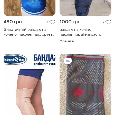
480 грн
1000 грн
1
7
Эластичный бандаж на
Бандаж на коліно,
колено. наколенник. ортез
наколінник allenspach
коленного сустава
medical ag ch 4710 balsthal
One size