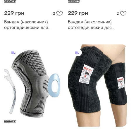
229 грн
229 грн
2
2
Бандаж (наколенник)
Бандаж (наколенник)
ортопедический для
ортопедический для
коленного сустава с
коленного сустава с
ребрами жесткости и
ребрами жесткости и
силиконовой вставкой
силиконовой вставкой
(серый). размер m
(серый). размер s