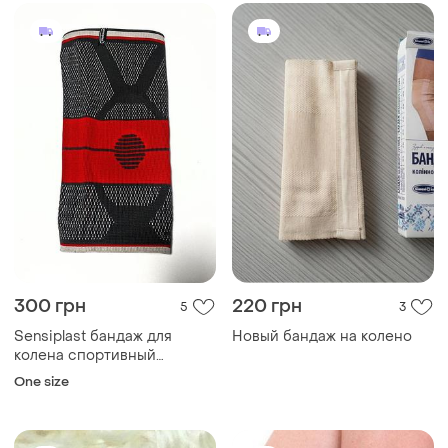
ребрами
300 грн
220 грн
5
3
Sensiplast бандаж для
Новый бандаж на колено
колена спортивный
волейбола баскетбола
One size