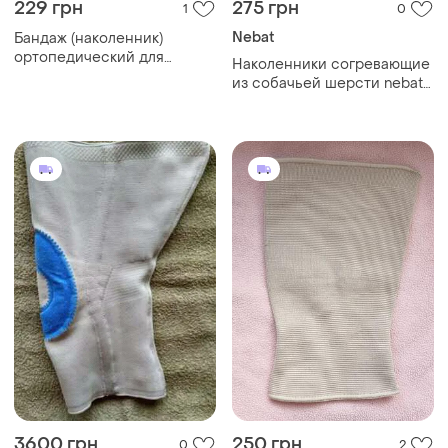
229 грн
275 грн
1
0
Nebat
Бандаж (наколенник)
ортопедический для
Наколенники согревающие
коленного сустава с
из собачьей шерсти nebat
ребрами жесткости и
утолщенный
силиконовой вставкой
(серый). размер l
3600 грн
250 грн
0
2