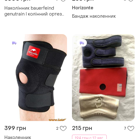
Horizonte
Наколінник bauerfeind
genutrain l колінний ортез
Бандаж наколенник
бандаж
399 грн
215 грн
2
7
Наколенник
194 грн с 12 авг.