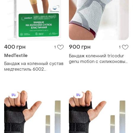
400 грн
900 грн
1
1
MedTextile
Бандаж коленний tricodur
genu motion с силиконовым
Бандаж на коленный сустав
кольцом
медтекстиль 6002
эластичный, размер xl