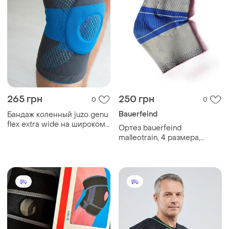
265 грн
250 грн
0
0
Bauerfeind
Бандаж коленный juzo genu
flex extra wide на широком
Ортез bauerfeind
бедро размер 4, размер l с
malleotrain, 4 размера,
ребрами с кольцом на
правый, на окружность
коленный сустав
голени 23-25 см.
наколенник