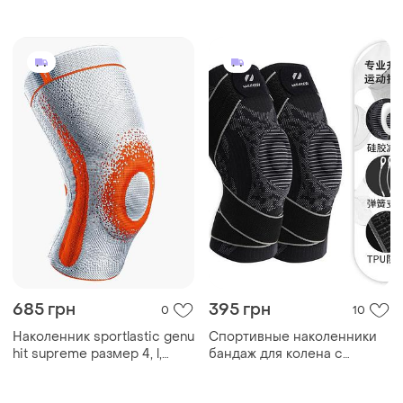
коленном суставе
pieces knee brace for
arthrosis knee brace
ligament knee compression
with pmma side stabilizers
and meniscus pad, knee
685 грн
395 грн
0
10
Наколенник sportlastic genu
Спортивные наколенники
hit supreme размер 4, l,
бандаж для колена с
коленный с силиконовым
амортизатором и защитой
кольцом на колено с