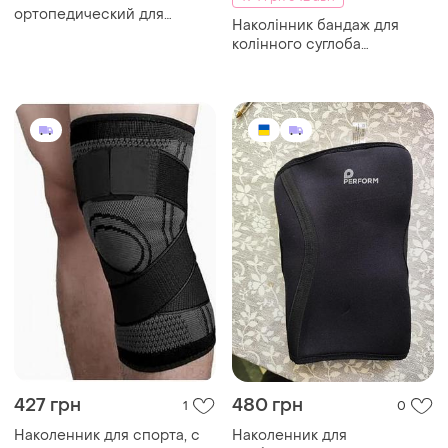
ортопедический для
Наколінник бандаж для
фиксации коленного
колінного суглоба
сустава эластичный
неопреновий
бандаж фиксатор на колено
при артирозе
427 грн
480 грн
1
0
Наколенник для спорта, с
Наколенник для