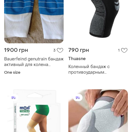
1900 грн
790 грн
3
1
Thuasne
Bauerfeind genutrain бандаж
активный для колена
Коленный бандаж с
комплект 2шт.
противоударным
One size
пателлярным
направителем silistab genu