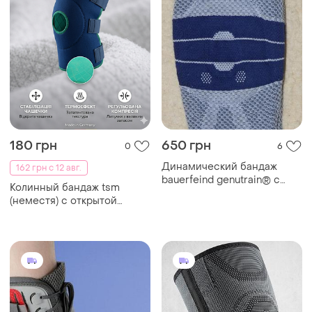
180 грн
650 грн
0
6
Динамический бандаж
162 грн с 12 авг.
bauerfeind genutrain® с
Колинный бандаж tsm
пателлярной вставкой
(неместя) с открытой
omega+ размер 3
чашечкой