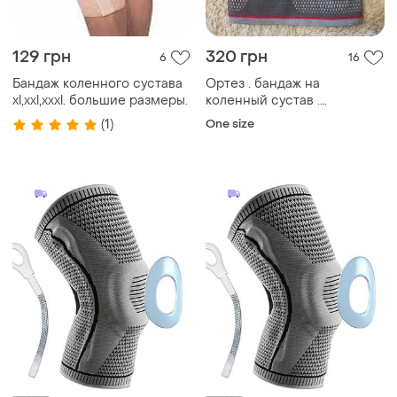
129 грн
320 грн
6
16
Бандаж коленного сустава
Ортез . бандаж на
xl,xxl,xxxl. большие размеры.
коленный сустав .
наколенник с силиконом
(1)
One size
sensiplast