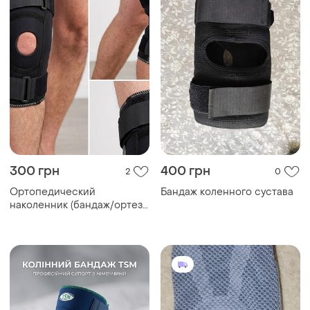
300 грн
400 грн
2
0
Ортопедический
Бандаж коленного сустава
наколенник (бандаж/ортез
на коленный сустав) от
немецкого бренда tsm