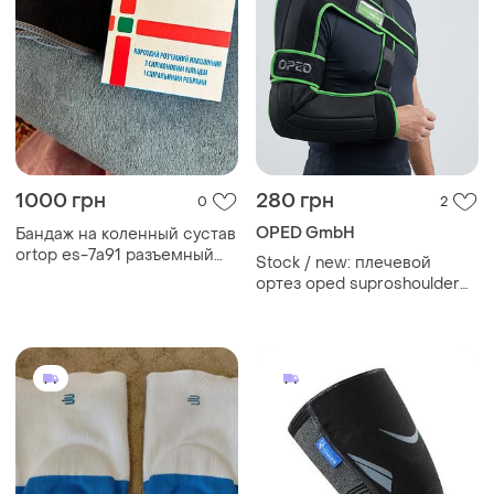
1000 грн
280 грн
0
2
OPED GmbH
Бандаж на коленный сустав
ortop es-7a91 разъемный
Stock / new: плечевой
короткий с силиконовым
ортез oped suproshoulder
кольцом и спиральными
soft (немечечина)
ребрами, размер
универсальный