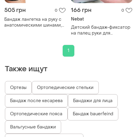
505 грн
166 грн
0
0
Nebat
Бандаж лангетка на руку с
анатомическими шинами,
Детский бандаж-фиксатор
левая l
на палец руки для
фиксации
1
Также ищут
Ортезы
Ортопедические стельки
Бандаж после кесарева
Бандажи для лица
Ортопедические пояса
Бандаж bauerfeind
Вальгусные бандажи