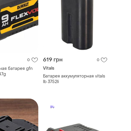
619 грн
0
0
Vitals
ная батарея gfn
47g
Батарея аккумуляторная vitals
lb 3752li