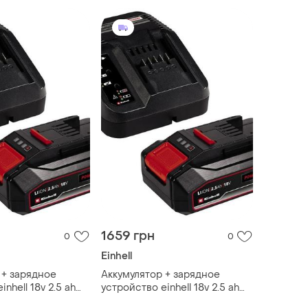
1659 грн
0
0
Einhell
 + зарядное
Аккумулятор + зарядное
nhell 18v 2.5 ah
устройство einhell 18v 2.5 ah
it (4512097)
pxc starter kit (4512097)