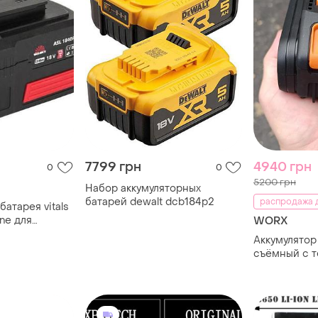
7799 грн
4940 грн
0
0
5200 грн
Набор аккумуляторных
батарей dewalt dcb184p2
распродажа д
батарея vitals
ine для
WORX
ментов
Аккумулятор
n dm-11
съёмный с т
аккумулятор
5.0ач батар
электроинс