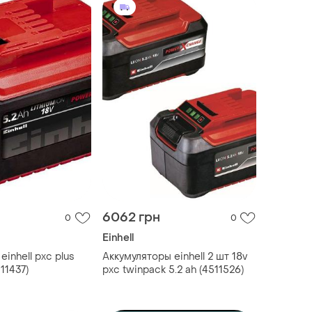
6062 грн
0
0
Einhell
einhell pxc plus
Аккумуляторы einhell 2 шт 18v
511437)
pxc twinpack 5.2 ah (4511526)