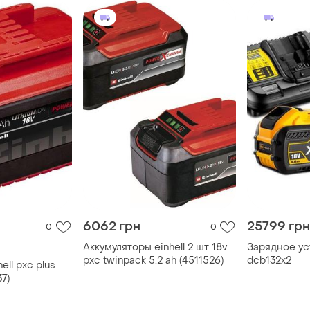
6062 грн
25799 грн
0
0
Аккумуляторы einhell 2 шт 18v
Зарядное ус
pxc twinpack 5.2 ah (4511526)
dcb132x2
ell pxc plus
37)