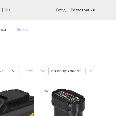
K
Вход
|
Регистрация
нки
Лента
на
Цвет
по популярности