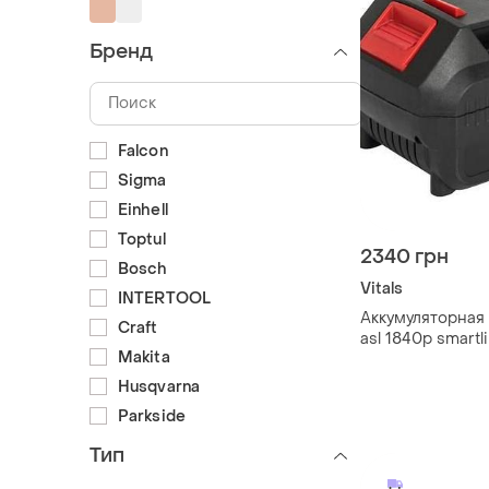
Бренд
Falcon
Sigma
Einhell
Toptul
2340 грн
Bosch
Vitals
INTERTOOL
Аккумуляторная 
Craft
asl 1840p smartl
Makita
электроинстру
18вощинная li io
Husqvarna
Parkside
Тип