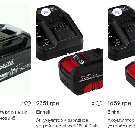
2351 грн
1659 грн
2
0
Einhell
Einhell
a lxt bl1860b
on новый!!!
Аккумулятор + зарядное
Аккумулятор
устройство einhell 18v 4.0 ah
устройство ei
pxc starter kit (4512042)
pxc starter k