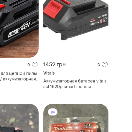
1452 грн
0
0
Vitals
 для цепной пилы
 / аккумуляторная
Аккумуляторная батарея vitals
 инструментов /
asl 1820p smartline для
 для мини пилы
инструментов с 18v
напряжением dm-11