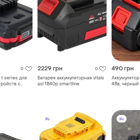
2229 грн
490 грн
0
0
 t series для
Батарея аккумуляторная vitals
Аккумулятор
тройств с
asl 1840p smartline
48в, черный
m-11
батарея для
аккумулятор