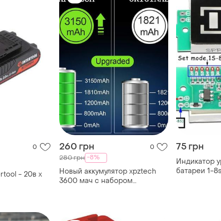
260 грн
75 грн
0
0
-8%
280 грн
Индикатор у
батареи 1-8s
Новый аккумулятор xpztech
3600 мач с набором
инструментов для ремонта,
инструкциями и заставки
(iphone 8.)