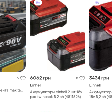
6062 грн
3434 грн
6
0
Einhell
Einhell
ента makita
Аккумуляторы einhell 2 шт 18v
Аккумулятор 
й-ион новый
pxc twinpack 5.2 ah (4511526)
18v 5,2 ah (4