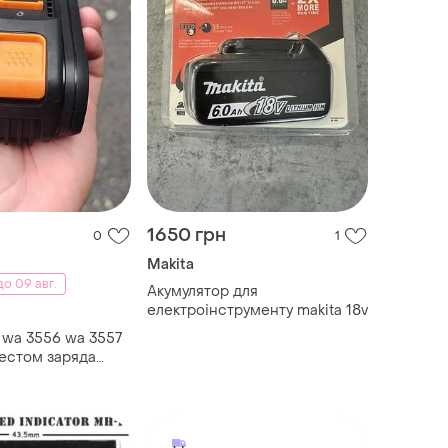
1650 грн
0
1
Makita
о 09 авг.
Акумулятор для
електроінструменту makita 18v
 wa 3556 wa 3557
естом заряда
а worx wa3553 20v
ея для
трумента