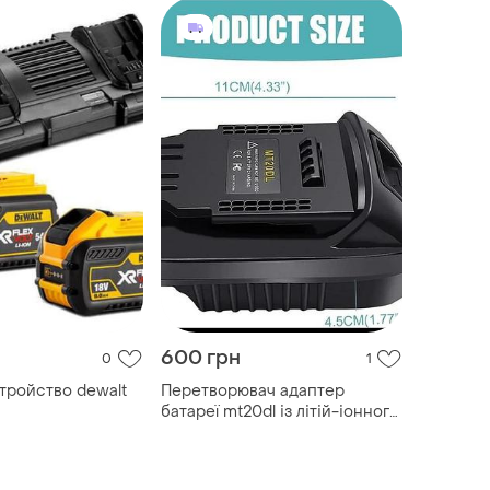
600 грн
0
1
тройство dewalt
Перетворювач адаптер
батареї mt20dl із літій-іонного
акумулятора makita на
акумулятор dewalt