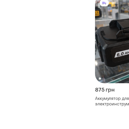
875 грн
Аккумулятор для
электроинструм
96v 6.0 ah лити