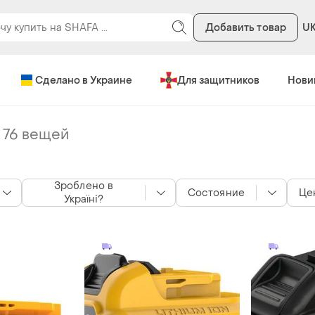
Добавить товар
U
Сделано в Украине
Для защитников
Нови
-
76 вещей
Зроблено в
Состояние
Це
Україні?