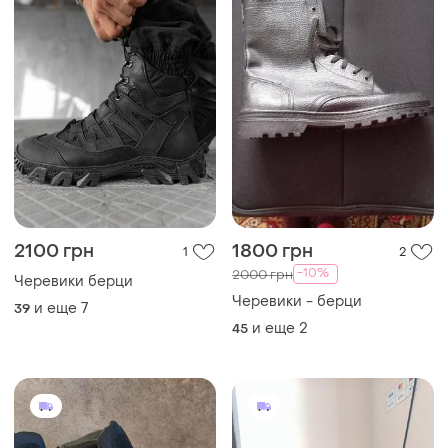
2100 грн
1800 грн
1
2
-10%
2000 грн
Черевики берци
Черевики - берци
и еще
7
39
и еще
2
45