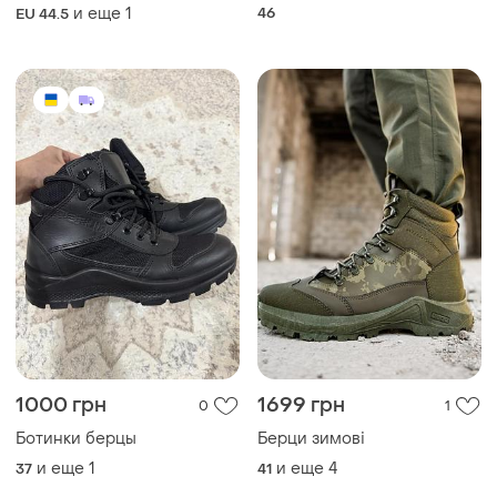
и еще
1
46
EU 44.5
1000 грн
1699 грн
0
1
Ботинки берцы
Берци зимові
и еще
1
и еще
4
37
41