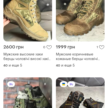
2600 грн
1999 грн
0
1
Мужские высокие хаки
Мужские коричневые
берцы чоловічі високі хакі
кожаные берцы чоловічі
берци
коричневі шкіряні берци
и еще
5
и еще
5
40
40