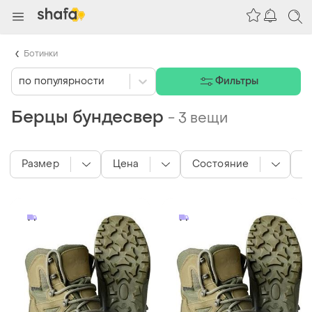
Ботинки
по популярности
Фильтры
Берцы бундесвер
-
3 вещи
Размер
Цена
Состояние
С