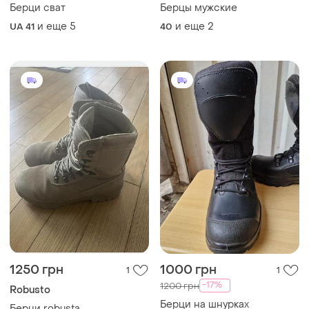
Берци сват
Берцы мужские
и еще
5
и еще
2
UA 41
40
1250 грн
1000 грн
1
1
-17%
1200 грн
Robusto
Берци на шнурках
Берци robusta