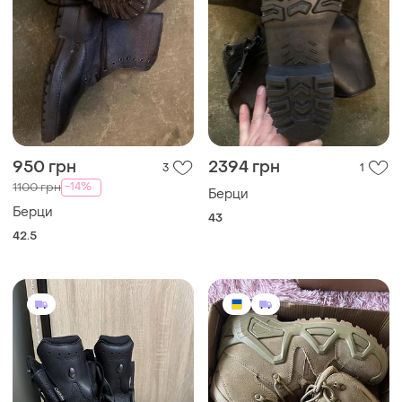
950 грн
2394 грн
3
1
-14%
1100 грн
Берци
Берци
43
42.5