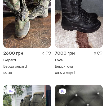
2600 грн
7000 грн
0
0
Gepard
Lova
Берци gepard
Берци lova
EU 45
и еще
1
40.5