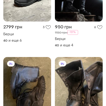
2799 грн
950 грн
3
6
-18%
1150 грн
Берци
Берци
и еще
6
40
и еще
4
40