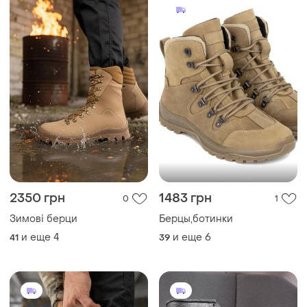
2350 грн
1483 грн
0
1
Зимові берци
Берцы,ботинки
и еще
4
и еще
6
41
39