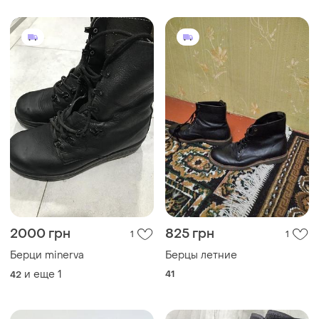
2000 грн
825 грн
1
1
Берци minerva
Берцы летние
и еще
1
41
42