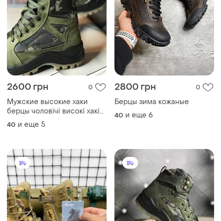
2600 грн
2800 грн
0
0
Мужские высокие хаки
Берцы зима кожаные
берцы чоловічі високі хакі
и еще
6
40
берци
и еще
5
40