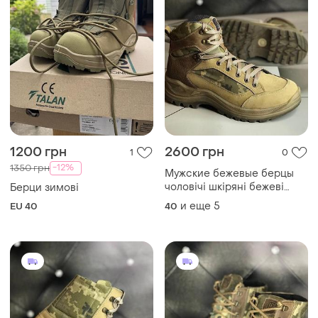
1200 грн
2600 грн
1
0
-12%
1350 грн
Мужские бежевые берцы
чоловічі шкіряні бежеві
Берци зимові
берци
и еще
5
EU 40
40