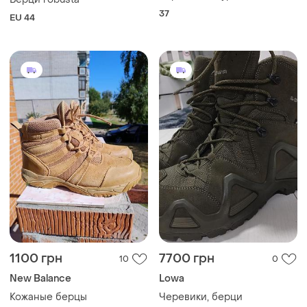
37
EU 44
1100 грн
7700 грн
10
0
New Balance
Lowa
Кожаные берцы
Черевики, берци