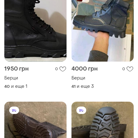
1950 грн
4000 грн
0
0
Берци
Берци
и еще
1
и еще
3
40
41