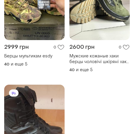
2999 грн
2600 грн
0
0
Берцы мультикам esdy
Мужские кожаные хаки
берцы чоловічі шкіряні хакі
и еще
5
40
берци
и еще
5
40