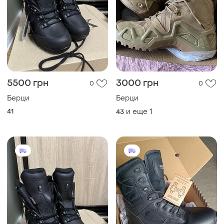
5500 грн
3000 грн
0
0
Берци
Берци
41
и еще
1
43