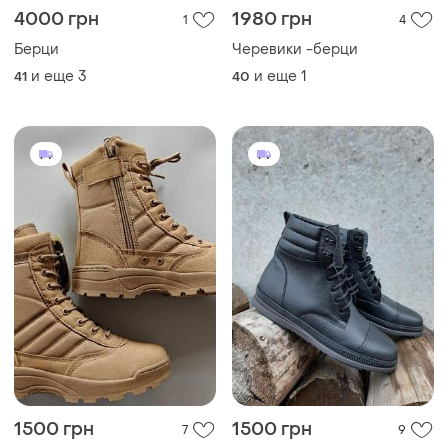
4000 грн
1980 грн
1
4
Берци
Черевики -берци
и еще
3
и еще
1
41
40
1500 грн
1500 грн
7
9