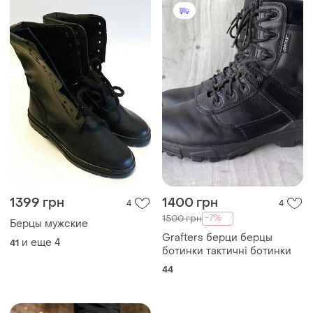
1399 грн
1400 грн
4
4
-7%
1500 грн
Берцы мужские
Grafters берци берцы
и еще
4
41
ботинки тактичні ботинки
44