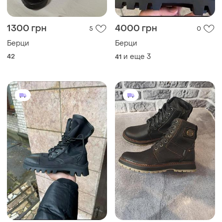
1300 грн
4000 грн
5
0
Берци
Берци
42
и еще
3
41