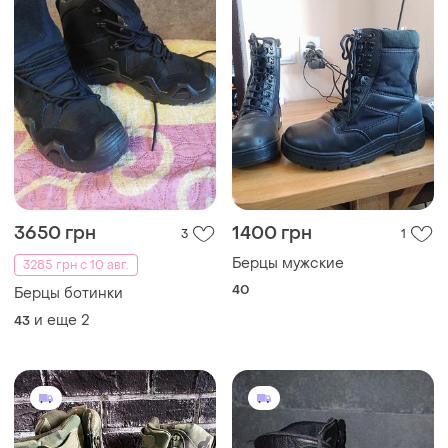
3650 грн
1400 грн
3
1
Берцы мужские
3285 грн с 10 авг.
40
Берцы ботинки
и еще
2
43