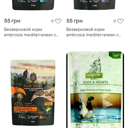
55 грн
55 грн
0
0
Беззерновой корм
Беззерновой корм
ambrosia mediterranean с
ambrosia mediterranean с
сардиной и тунцом для
сардиной и треской для
взрослых собак всех пород
пожилых и
0.1 кг
стерилизованных собак
всех пород 0.1кг