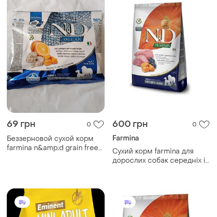
пищеварением.
69 грн
600 грн
0
0
Farmina
Беззерновой сухой корм
farmina n&amp;d grain free
Сухий корм farmina для
ocean pumpkin 100 грамм
дорослих собак середніх і
для собак средних и
великих порід порід 2,5 кг
крупных пород с треской и
апельсином