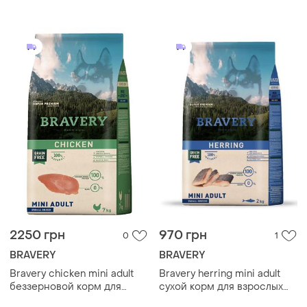
собак для коррекции веса
беззерновой корм с
беззерновой с ягненком и
ягнёнком для взрослых
горохом 2 кг
собак миниатюрных
2250 грн
970 грн
0
1
BRAVERY
BRAVERY
Bravery chicken mini adult
Bravery herring mini adult
беззерновой корм для
сухой корм для взрослых
взрослых собак мелких
собак мини пород с