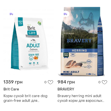
пород с курицей, 7 кг
селедкой, 2 кг беззерновой
1359 грн
984 грн
0
0
Brit Care
BRAVERY
Корм сухой brit care dog
Bravery herring mini adult
grain-free adult для
сухой корм для взрослых
взрослых собак малых и
собак мелких пород с
средних пород
сельдью, 2 кг беззерновой