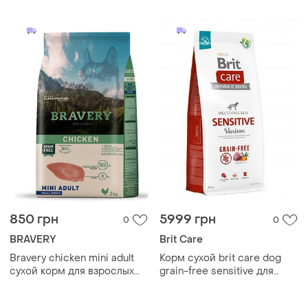
беззерновой с лососем 3
кг
850 грн
5999 грн
0
0
BRAVERY
Brit Care
Bravery chicken mini adult
Корм сухой brit care dog
сухой корм для взрослых
grain-free sensitive для
собак мини пород с
собак с чувствительным
курицей, 2 кг беззерновой
пищеварением