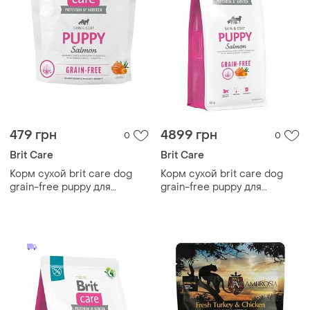
479 грн
4899 грн
0
0
Brit Care
Brit Care
Корм сухой brit care dog
Корм сухой brit care dog
grain-free puppy для
grain-free puppy для
щенков беззерновой с
щенков беззерновой с
лососем 1 кг
лососем 12 кг