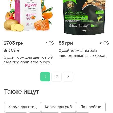
2703 грн
55 грн
1
0
Brit Care
Сухой корм ambrosia
mediterranean для взрослых
Сухой корм для щенков brit
собак всех пород с
care dog grain-free puppy
ягненком 100 г
беззерновой | (лосось) 3 кг
1
2
>
Также ищут
Корма для птиц
Корма для рыб
Лай собаки