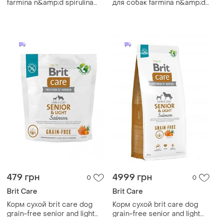
farmina n&amp;d spirulina
для собак farmina n&amp;d
100 гр. для взрослых собак
pumpkin 100 грамм с
средних и крупных пород, с
перепелом, тыквой и
ягненком, спирулиной и
гранатом для взрослых
ягодами годжи
мини-пород mini adult
479 грн
4999 грн
0
0
Brit Care
Brit Care
Корм сухой brit care dog
Корм сухой brit care dog
grain-free senior and light
grain-free senior and light