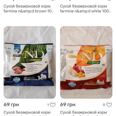
Сухой беззерновой корм
Сухой беззерновой корм
farmina n&amp;d brown 100
farmina n&amp;d white 100
грамм для собак мелких
грамм для собак мелких
пород с коричневой
пород с белой шерстью, с
шерстью с ягненком,
себасом, спирулиной и
спирулиной и морковью
фенхелем
69 грн
69 грн
1
0
Сухой беззерновой корм
Сухой беззерновой корм