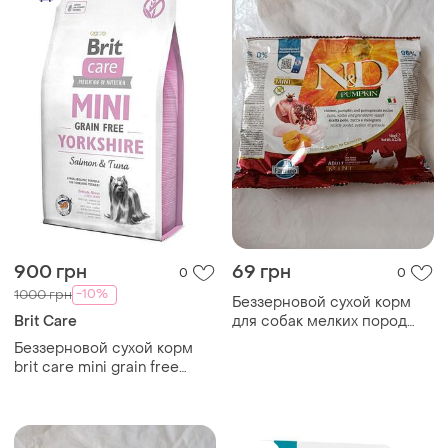
900 грн
69 грн
0
0
-10%
1000 грн
Беззерновой сухой корм
Brit Care
для собак мелких пород
farmina n&amp;d 100 грамм
Беззерновой сухой корм
с тыквой, курицей,
brit care mini grain free
гранатом
yorkshire с лососем и
тунцом. брит кеа для
йореков