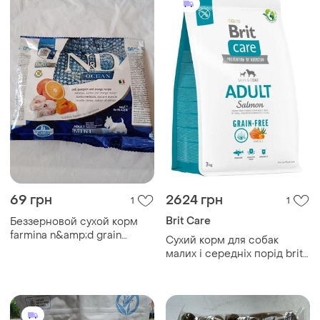
69 грн
2624 грн
1
1
Brit Care
Беззерновой сухой корм
farmina n&amp;d grain
Сухий корм для собак
ocean pumpkin 100 грамм
малих і середніх порід brit
для собак мелких пород,
care dog grain-free adult
треска и апельсин
беззерновий | (лосось) 3 кг