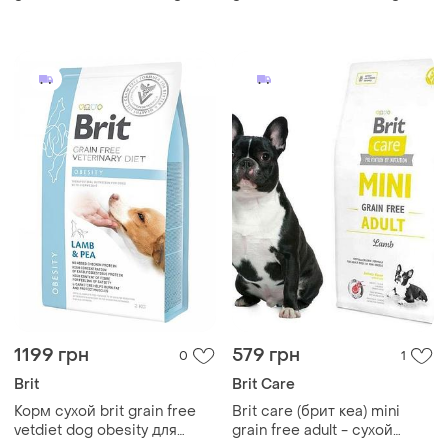
для пожилых собак
для пожилых собак
беззерновой с лососем 1 кг
беззерновой с лососем 12
кг
1199 грн
579 грн
0
1
Brit
Brit Care
Корм сухой brit grain free
Brit care (брит кеа) mini
vetdiet dog obesity для
grain free adult - сухой