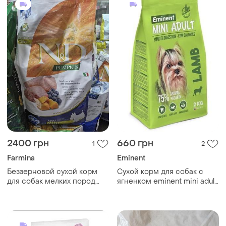
2400 грн
660 грн
1
2
Farmina
Eminent
Беззерновой сухой корм
Сухой корм для собак с
для собак мелких пород
ягненком eminent mini adult
farmina с тыквой, ягненком,
lamb 28/13 2 кг беззерновой
черникой 7кг