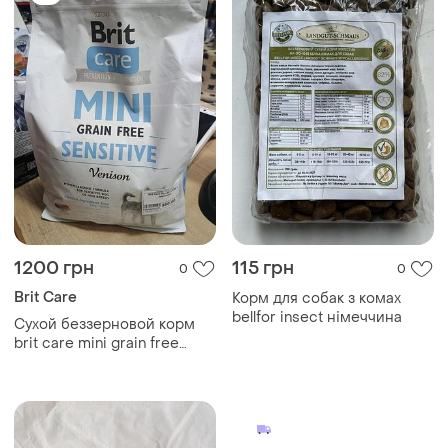
1200 грн
115 грн
0
0
Brit Care
Корм для собак з комах
bellfor insect німеччина
Сухой беззерновой корм
brit care mini grain free
sensitive с олениной,
предназначенный для
взрослых собак
миниатюрных пород с
чувствительным