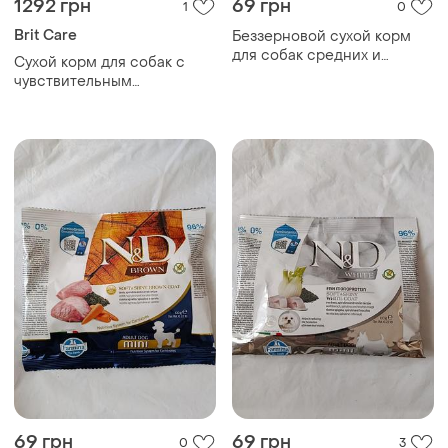
1292 грн
69 грн
1
0
Brit Care
Беззерновой сухой корм
для собак средних и
Сухой корм для собак с
крупных пород farmina
чувствительным
n&amp;d 100 грамм с
пищеварением brit care
тыквой, ягненком, черникой
dog grain-free sensitive
беззерновой | (оленина)
69 грн
69 грн
0
3