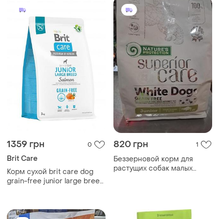
кг
1359 грн
820 грн
0
1
Brit Care
Беззерновой корм для
растущих собак малых
Корм сухой brit care dog
пород с белой шерстью. в
grain-free junior large breed
возрасте3 до 12месяц
для молодых собак крупных
пород беззерновой с
лососем 3 кг