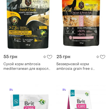
55 грн
25 грн
0
0
Сухой корм ambrosia
Беззерновой корм
mediterranean для взрослых
ambrosia grain free с
собак всех пород с
курицей и свежей рыбой
чувствительным
для щенков всех пород
пищеварением с уткой 100
0.1кг
г