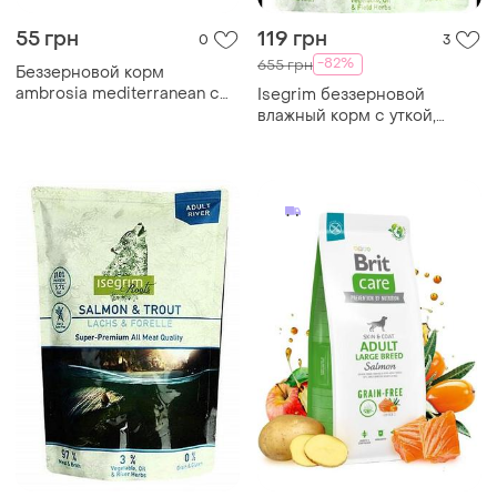
55 грн
119 грн
0
3
-82%
655 грн
Беззерновой корм
ambrosia mediterranean с
Isegrim беззерновой
индейкой для пожилых и
влажный корм с уткой,
стерилизованных собак
куриными сердечками для
всех пород 0.1 кг
взрослых собак 410g