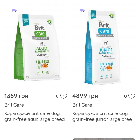
беззерновой с олениной 12
кг
1359 грн
4899 грн
0
0
Brit Care
Brit Care
Корм сухой brit care dog
Корм сухой brit care dog
grain-free adult large breed
grain-free junior large breed
для взрослых собак
для молодых собак крупных
крупных пород
пород беззерновой с
беззерновой с лососем 3
лососем 12 кг