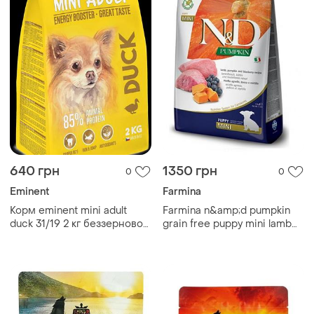
640 грн
1350 грн
0
0
Eminent
Farmina
Корм eminent mini adult
Farmina n&amp;d pumpkin
duck 31/19 2 кг беззерновой
grain free puppy mini lamb
для миниатюрных пород с
&amp; blueberry фармина
утиным протеином
для щенков малых пород
беззерновая ягненок
голубика