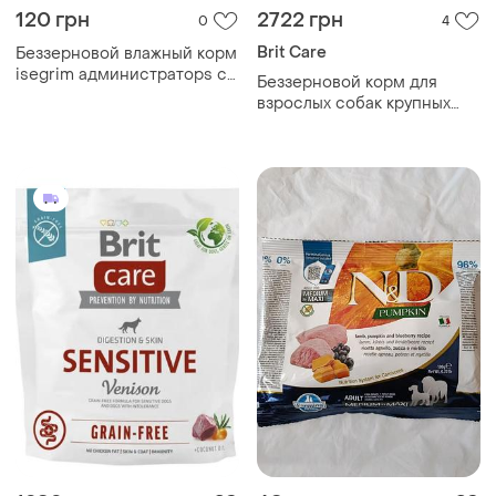
120 грн
2722 грн
0
4
Brit Care
Беззерновой влажный корм
isegrim администраторs с
Беззерновой корм для
лососем, форелью,
взрослых собак крупных
топинамбуром,
пород brit care dog grain-
сафлоровым маслом и
free adult large breed
речными травами для
взрослых собак всех пород
410 гр