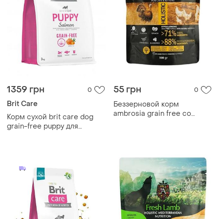
1359 грн
55 грн
0
0
Brit Care
Беззерновой корм
ambrosia grain free со
Корм сухой brit care dog
свежей индейкой и
grain-free puppy для
курицей для котят и
щенков беззерновой с
взрослых котов 0.1кг
лососем 3 кг