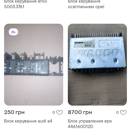
Блок керування епхх
Блок керування
5003.3761
освітленням opel
250 грн
8700 грн
0
0
Блок керування audi a4
Блок управления eps
4461600120