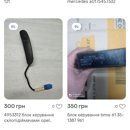
121
mercedes a0175457332
300 грн
350 грн
0
0
4953312 блок керування
Блок керування bmw 61.35-
склопідіймачами opel
1387 961
vectra