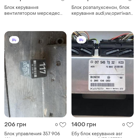
Блок керування
Блок розпалу,ксенон, блок
вентилятором мерседес
керування audi,vw,оригінал,
w168
б.у.
206 грн
1400 грн
0
0
Блок управления 357 906
Ебу блок керування asr