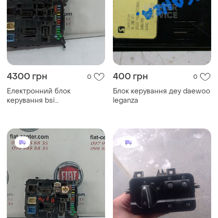
4300 грн
400 грн
0
0
Електронний блок
Блок керування деу daewoo
керування bsi
leganza
966405898001