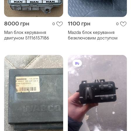
8000 грн
1100 грн
0
0
Man блок керування
Mazda блок керування
двигуном 51116157186
безключовим доступом