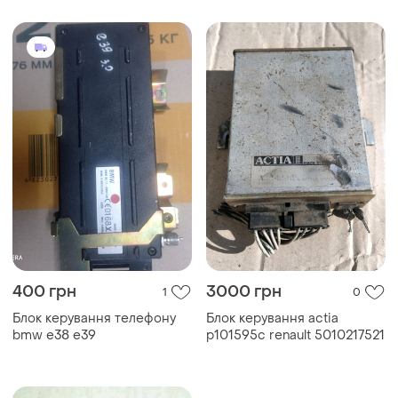
400 грн
3000 грн
1
0
Блок керування телефону
Блок керування actia
bmw e38 e39
p101595c renault 5010217521