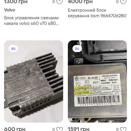
1300 грн
4000 грн
0
0
Volvo
Електронний блок
керування bsm 9664706280
Блок управления свечами
накала volvo s60 v70 s80,
оригинал, б.у.
600 грн
1591 грн
0
0