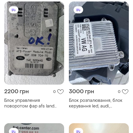
2200 грн
3000 грн
0
0
Блок управления
Блок розпалювання, блок
поворотом фар afs land
керування led, audi,
rover, jaguar, оригинал
volkswagen, skoda, о