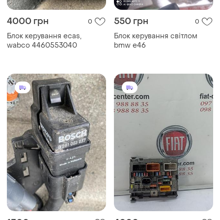
4000 грн
550 грн
0
0
Блок керування ecas,
Блок керування світлом
wabco 4460553040
bmw e46