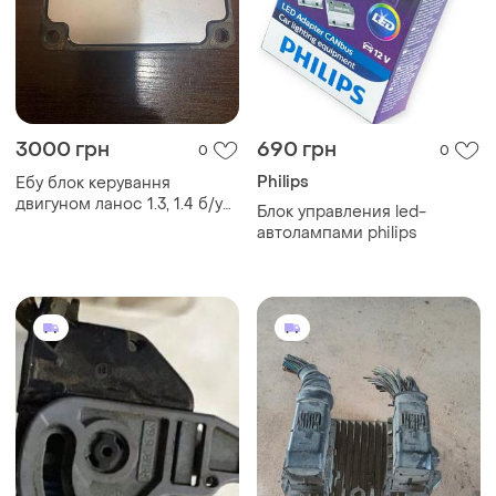
3000 грн
690 грн
0
0
Philips
Ебу блок керування
двигуном ланос 1.3, 1.4 б/у
Блок управления led-
09388029 dkcs
автолампами philips