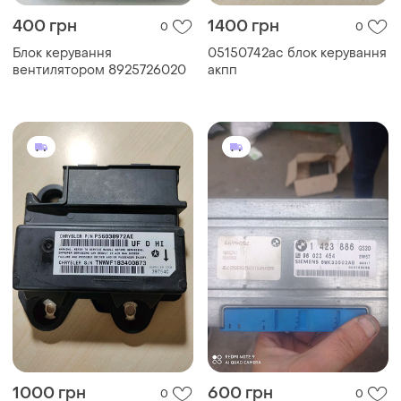
400 грн
1400 грн
0
0
Блок керування
05150742ac блок керування
вентилятором 8925726020
акпп
1000 грн
600 грн
0
0