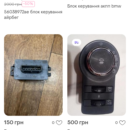
-50%
2000 грн
Блок керування акпп bmw
56038972ae блок керування
айрбег
150 грн
500 грн
0
0