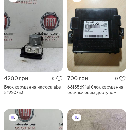
4200 грн
700 грн
0
0
Блок керування насоса abs
68155691ai блок керування
51920753
безключовим доступом