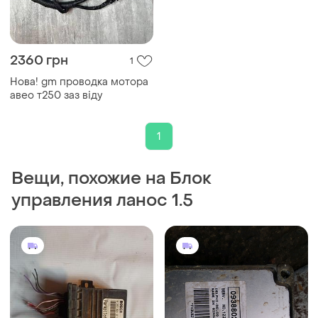
2360 грн
1
Нова! gm проводка мотора
авео т250 заз віду
1
Вещи, похожие на Блок
управления ланос 1.5