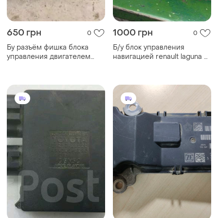
650 грн
1000 грн
0
0
Бу разъём фишка блока
Б/у блок управления
управления двигателем
навигацией renault laguna 2,
mercedes, 0015453030
8200163078