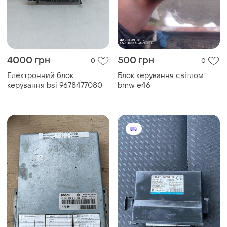
4000 грн
500 грн
0
0
Електронний блок
Блок керування світлом
керування bsi 9678477080
bmw e46