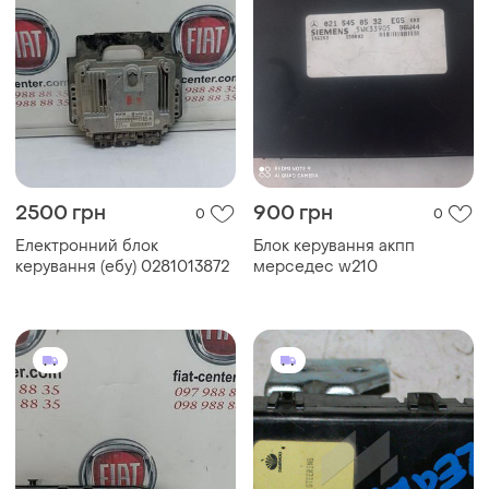
2500 грн
900 грн
0
0
Електронний блок
Блок керування акпп
керування (ебу) 0281013872
мерседес w210