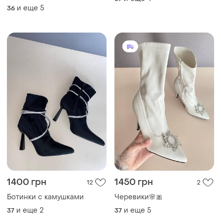
и еще
5
36
1400 грн
1450 грн
12
2
Ботинки с камушками
Черевики🌸🎀
и еще
2
и еще
5
37
37