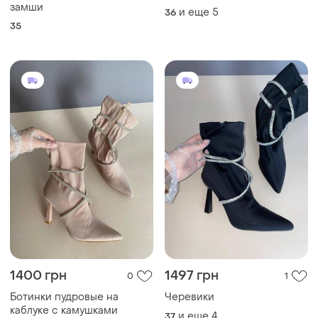
замши
и еще
5
36
35
1400 грн
1497 грн
0
1
Ботинки пудровые на
Черевики
каблуке с камушками
и еще
4
37