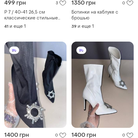
499 грн
1350 грн
3
0
Р 7 / 40-41 26,5 см
Ботинки на каблуке с
классические стильные
брошью
женские черные ботинки
и еще
1
и еще
1
41
39
на шнурках с серебристой
брошью
1400 грн
1400 грн
0
0