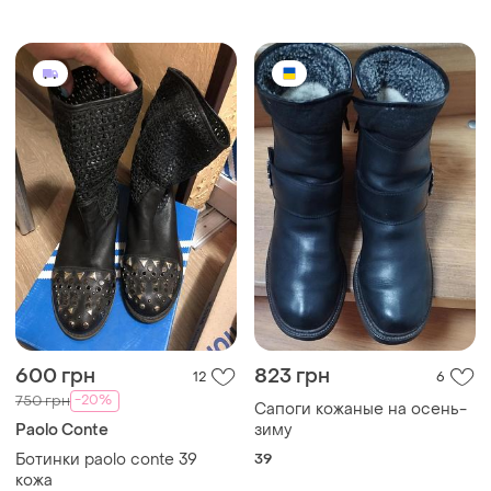
600 грн
823 грн
12
6
-20%
750 грн
Сапоги кожаные на осень-
Paolo Conte
зиму
Ботинки paolo conte 39
39
кожа