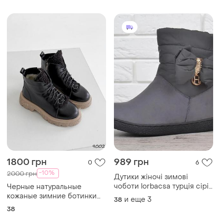
шнуровки с брошью на
толстой подошве кожа
1800 грн
989 грн
0
6
-10%
2000 грн
Дутики жіночі зимові
чоботи lorbacsa турція сірі
Черные натуральные
з бантом
кожаные зимние ботинки
и еще
3
38
на шнурках шнуровке
38
толстой бежевой подошве