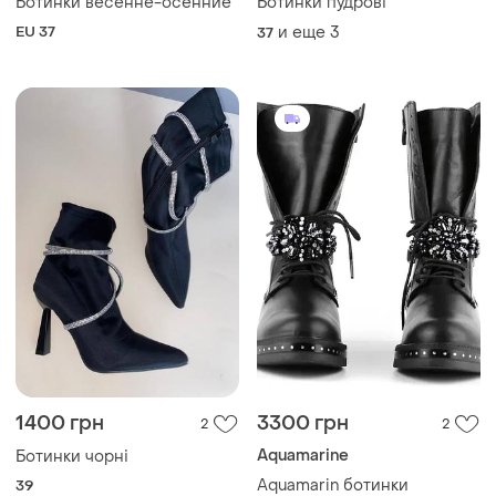
Ботинки весенне-осенние
Ботинки пудрові
EU 37
и еще
3
37
1400 грн
3300 грн
2
2
Aquamarine
Ботинки чорні
Aquamarin ботинки
39