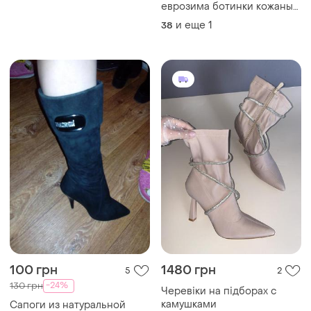
еврозима ботинки кожаные
38 размер кожа
и еще
1
38
100 грн
1480 грн
5
2
-24%
130 грн
Черевіки на підборах с
камушками
Сапоги из натуральной