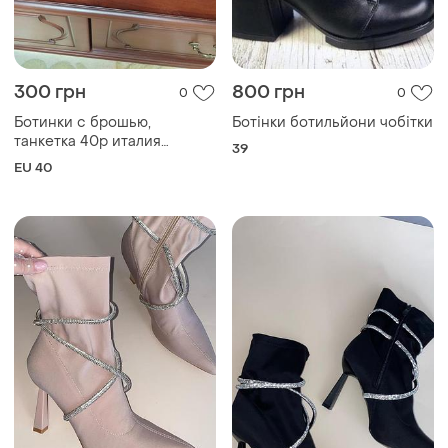
300 грн
800 грн
0
0
Ботинки с брошью,
Ботінки ботильйони чобітки
танкетка 40р италия
39
Разноцветные
EU 40