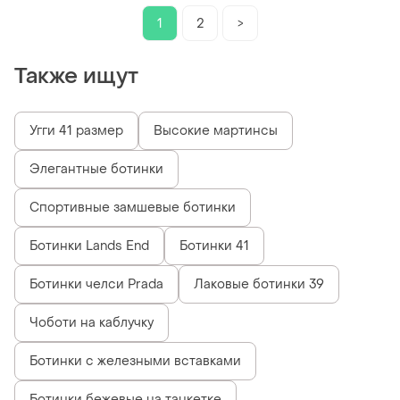
кожа зима с мехом тедди
1
2
>
барашком брошью
Также ищут
Угги 41 размер
Высокие мартинсы
Элегантные ботинки
Спортивные замшевые ботинки
Ботинки Lands End
Ботинки 41
Ботинки челси Prada
Лаковые ботинки 39
Чоботи на каблучку
Ботинки с железными вставками
Ботинки бежевые на танкетке