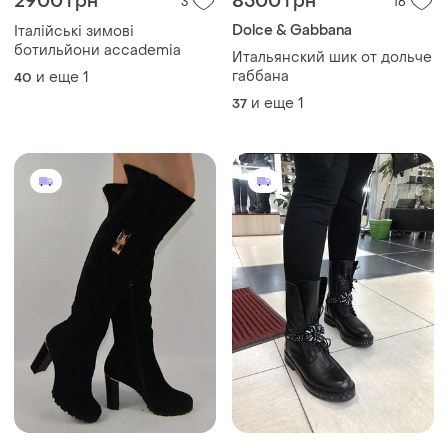
2900 грн
8500 грн
3
16
Dolce & Gabbana
Італійські зимові
ботильйони accademia
Итальянский шик от дольче
габбана
и еще
1
40
и еще
1
37