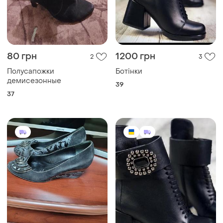
80 грн
1200 грн
2
3
Полусапожки
Ботінки
демисезонные
39
37