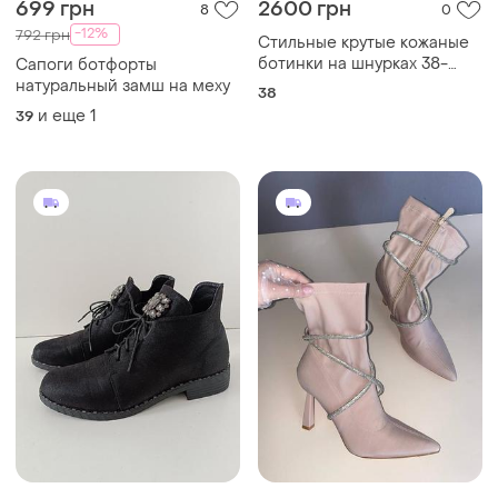
699 грн
2600 грн
8
0
-12%
792 грн
Стильные крутые кожаные
ботинки на шнурках 38-
Сапоги ботфорты
размер
натуральный замш на меху
38
и еще
1
39