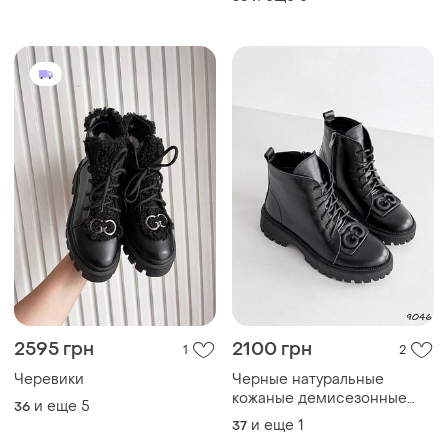
2595 грн
2100 грн
1
2
Черевики
Черные натуральные
кожаные демисезонные
и еще
5
36
деми короткие низкие
и еще
1
37
ботинки на шнурках