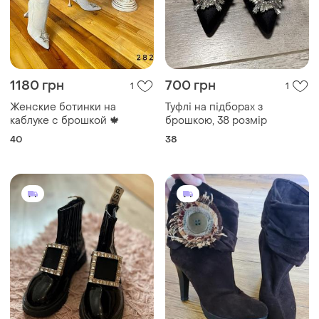
1180 грн
700 грн
1
1
Женские ботинки на
Туфлі на підборах з
каблуке с брошкой 🍁
брошкою, 38 розмір
40
38