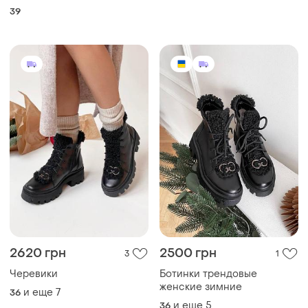
39
2620 грн
2500 грн
3
1
Черевики
Ботинки трендовые
женские зимние
и еще
7
36
и еще
5
36