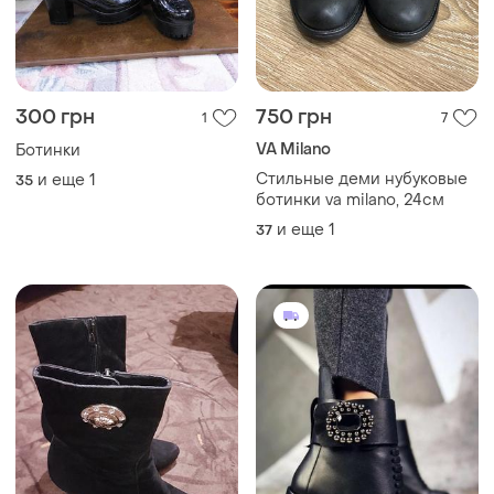
300 грн
750 грн
1
7
VA Milano
Ботинки
Стильные деми нубуковые
и еще
1
35
ботинки va milano, 24см
и еще
1
37