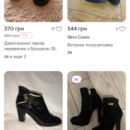
370 грн
544 грн
17
2
-3%
380 грн
Vero Cuoio
Демісезонні лакові
Ботинки полусапожки
черевички з брошкою 35
39
розмір
и еще
2
34