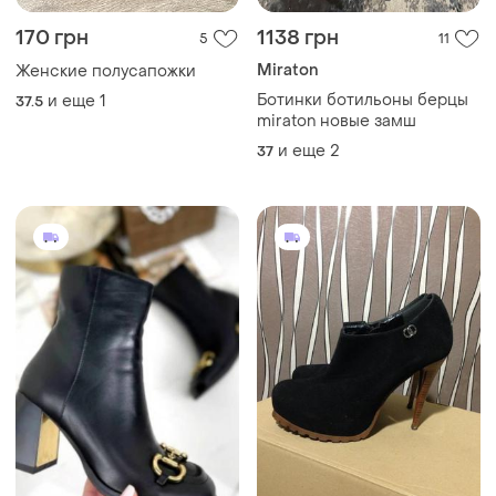
170 грн
1138 грн
5
11
Miraton
Женские полусапожки
Ботинки ботильоны берцы
и еще
1
37.5
miraton новые замш
и еще
2
37