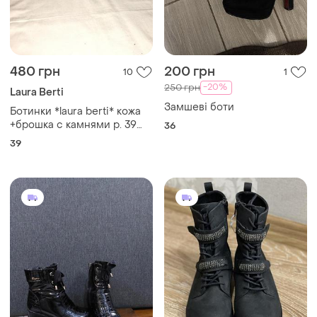
480 грн
200 грн
10
1
-20%
250 грн
Laura Berti
Замшеві боти
Ботинки *laura berti* кожа
+брошка с камнями р. 39
36
(25.50 см)
39