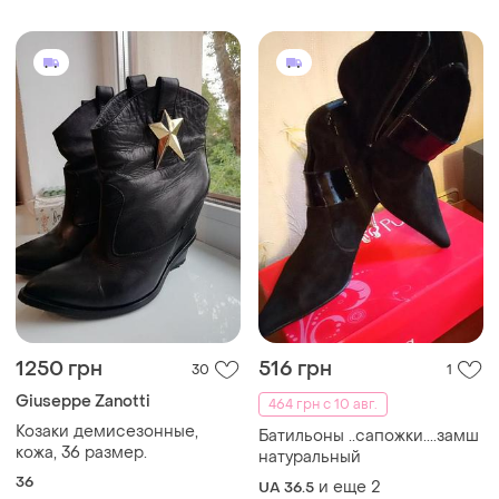
1250 грн
516 грн
30
1
Giuseppe Zanotti
464 грн с 10 авг.
Козаки демисезонные,
Батильоны ..сапожки....замш
кожа, 36 размер.
натуральный
36
и еще
2
UA 36.5