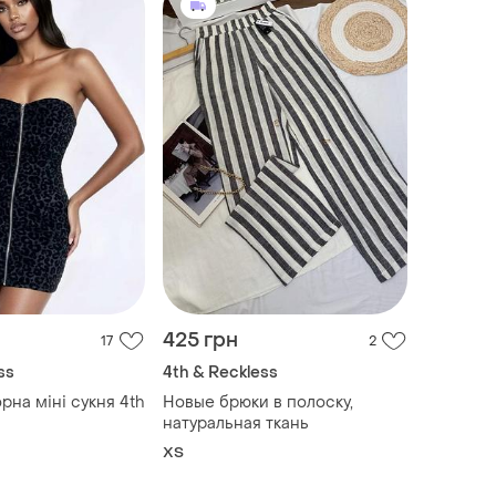
425 грн
17
2
ss
4th & Reckless
рна міні сукня 4th
Новые брюки в полоску,
натуральная ткань
ХS