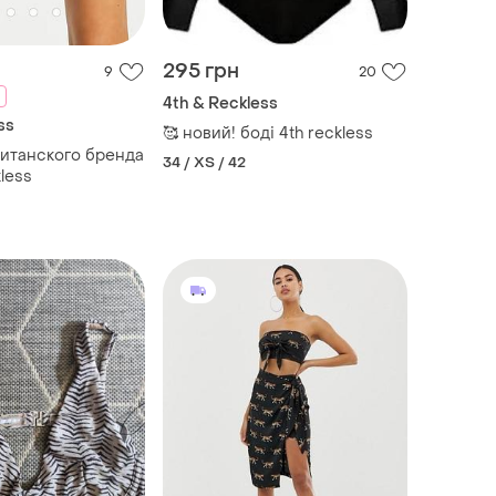
295 грн
9
20
4th & Reckless
ss
🥰 новий! боді 4th reckless
итанского бренда
34 / XS / 42
less