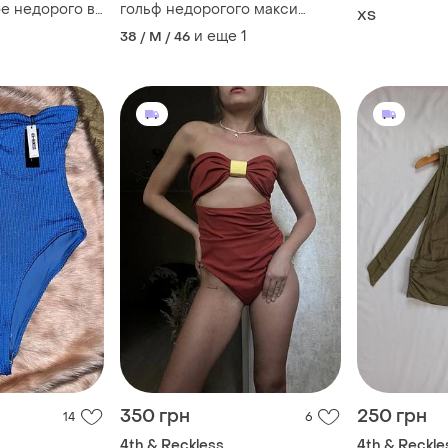
е недорого в
гольф недорогого макси
ХS
хл, м размер
максы бежевое м,л,хл размер
и еще
1
38 / M / 46
44,46,48 платье сарафан
350 грн
250 грн
14
6
4th & Reckless
4th & Reckle