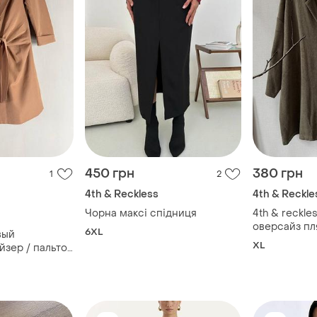
450 грн
380 грн
1
2
4th & Reckless
4th & Reckle
Чорна максі спідниця
4th & reckles
оверсайз пл
6XL
вый
махрова кол
XL
йзер / пальто
зеленого ун
eckless
 / eur 34)