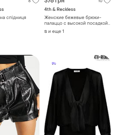
376 грн
6
10
ss
4th & Reckless
ана спідниця
Женские бежевые брюки-
палаццо с высокой посадкой
и декоративными пуговицами
и еще
1
S
на поясе.