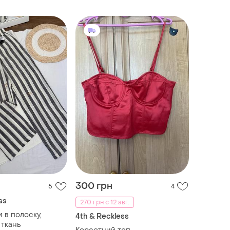
300 грн
5
4
ss
270 грн с 12 авг.
 в полоску,
4th & Reckless
 ткань