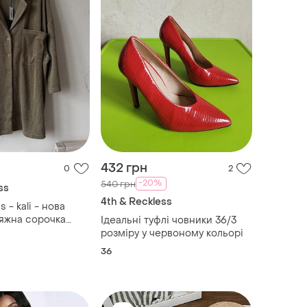
432 грн
0
2
-20%
540 грн
ss
4th & Reckless
s - kali - нова
яжна сорочка
Ідеальні туфлі човники 36/3
ьору шавлійового
розміру у червоному кольорі
ісекс
36