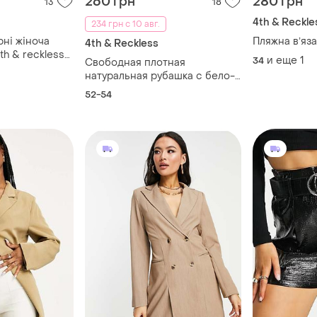
260 грн
280 грн
13
18
4th & Reckle
234 грн с 10 авг.
рні жіноча
Пляжна вʼяз
4th & Reckless
th & reckless
и еще
1
34
Свободная плотная
натуральная рубашка с бело-
кремовых тонах 50-52-54
52-54
размера