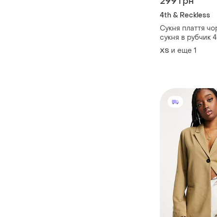
299 грн
4th & Reckless
Сукня плаття чо
сукня в рубчик 4
32
и еще
1
ХS