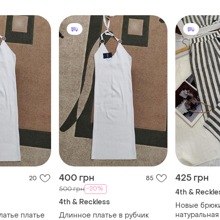
воланамтрендова чорна
маленька сукня
400 грн
425 грн
20
85
-20%
500 грн
4th & Reckle
4th & Reckless
Новые брюки
натуральная
латье платье
Длинное платье в рубчик