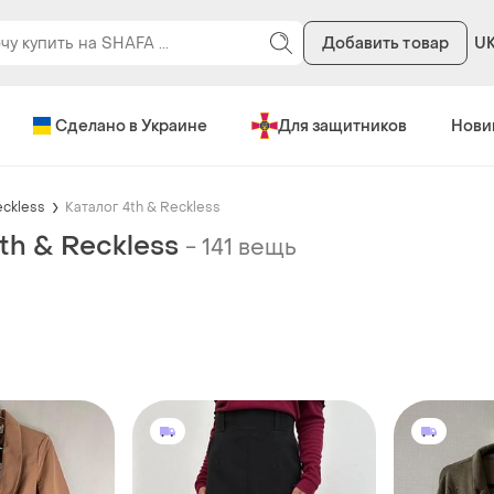
Добавить товар
U
Сделано в Украине
Для защитников
Нови
eckless
Каталог 4th & Reckless
th & Reckless
-
141 вещь