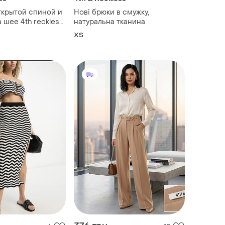
открытой спиной и
Нові брюки в смужку,
 шее 4th reckless
натуральна тканина
ХS