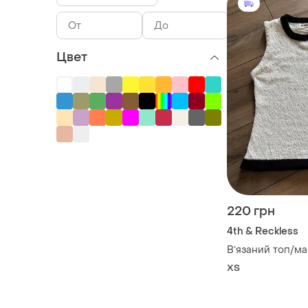
Цвет
220 грн
4th & Reckless
Вʼязаний топ/ма
ХS