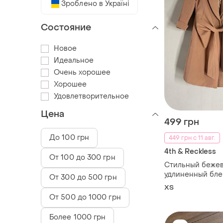
Зроблено в Україні
Состояние
Новое
Идеальное
Очень хорошее
Хорошее
Удовлетворительное
Цена
499 грн
До 100 грн
449 грн с 11 авг.
4th & Reckless
От 100 до 300 грн
Стильный беже
удлиненный бле
От 300 до 500 грн
с поясом 4th + r
ХS
(размер xs / u9 8
От 500 до 1000 грн
Более 1000 грн