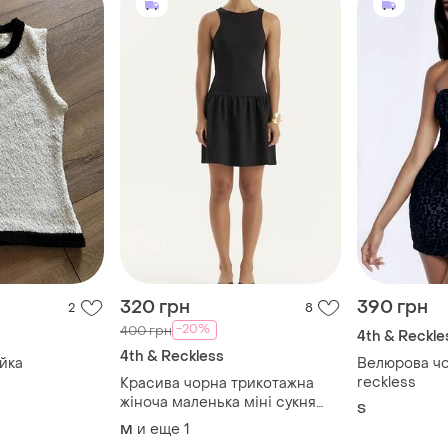
320 грн
390 грн
2
8
-20%
400 грн
4th & Reckle
4th & Reckless
йка
Велюрова чо
reckless
Красива чорна трикотажна
жіноча маленька міні сукня
S
чорна міні-сукня 4th &
и еще
1
M
reckless чорна міні сукня з