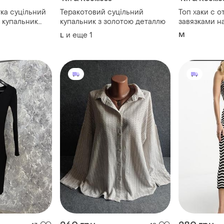
ка суцільний
Теракотовий суцільний
Топ хаки с 
 купальник
купальник з золотою деталлю
завязками на
16
размер м
и еще
1
M
L