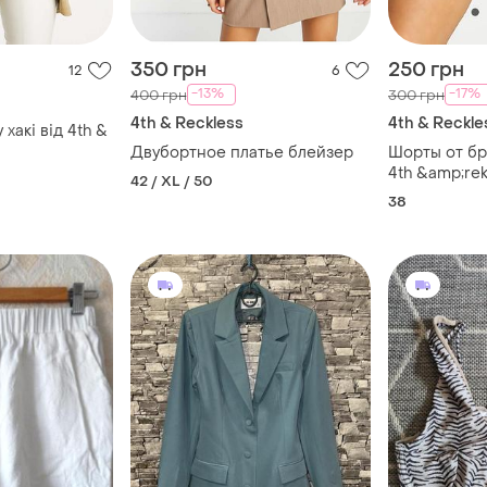
350 грн
250 грн
12
6
-13%
-17%
400 грн
300 грн
4th & Reckless
4th & Reckle
хакі від 4th &
Двубортное платье блейзер
Шорты от бр
4th &amp;rek
42 / XL / 50
38