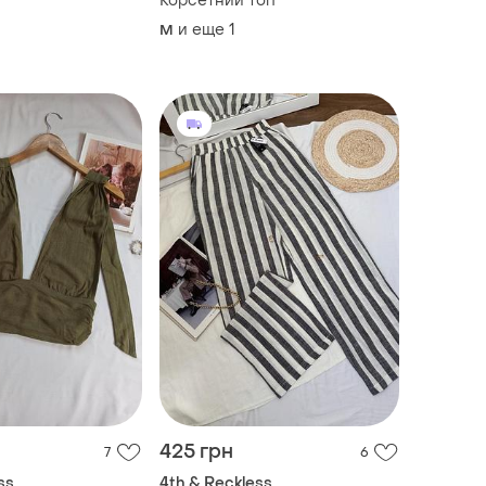
Корсетний топ
и еще
1
M
425 грн
7
6
ss
4th & Reckless