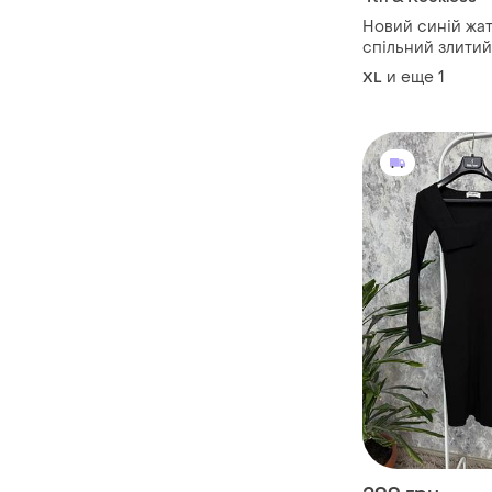
Новий синій жат
спільний злитий
бандо батал 14/
и еще
1
XL