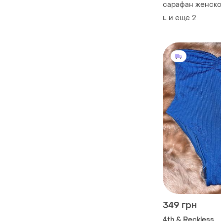
сарафан женско
рубчик макси л, 
и еще
2
L
44,46,48 2хл
349 грн
4th & Reckless