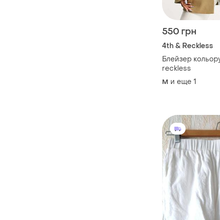
550 грн
4th & Reckless
Блейзер кольору 
reckless
и еще
1
M