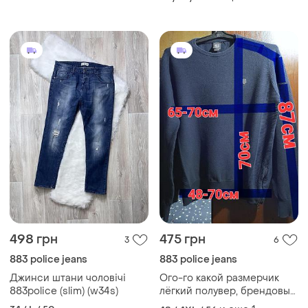
498 грн
475 грн
3
6
883 police jeans
883 police jeans
Джинси штани чоловічі
Ого-го какой размерчик
883police (slim) (w34s)
лёгкий полувер, брендовый
свитшот на крупного