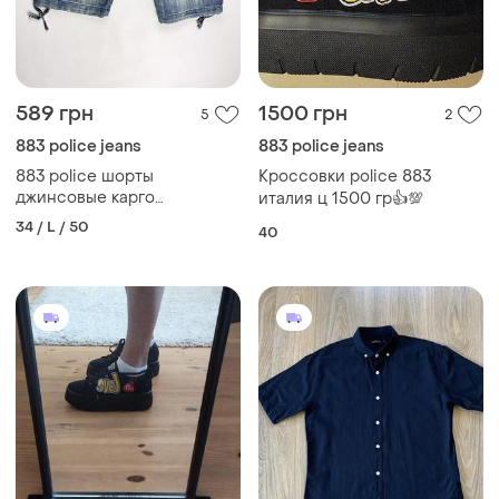
589 грн
1500 грн
5
2
883 police jeans
883 police jeans
883 police шорты
Кроссовки police 883
джинсовые карго
италия ц 1500 гр👍💯
мультипокет
34 / L / 50
40