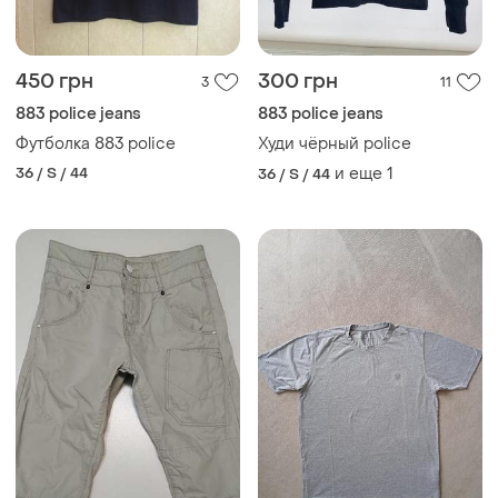
450 грн
300 грн
3
11
883 police jeans
883 police jeans
Футболка 883 police
Худи чёрный police
36 / S / 44
и еще
1
36 / S / 44