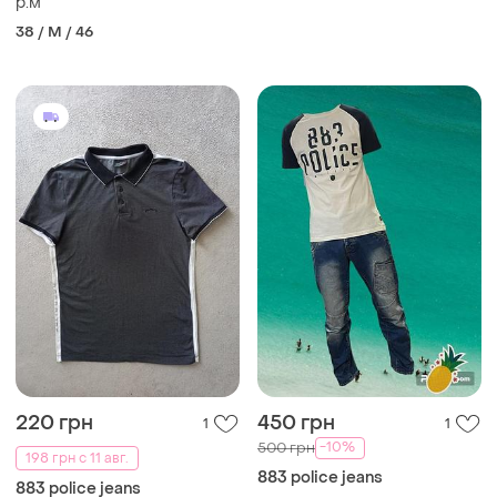
p.м
38 / M / 46
220 грн
450 грн
1
1
-10%
500 грн
198 грн с 11 авг.
883 police jeans
883 police jeans