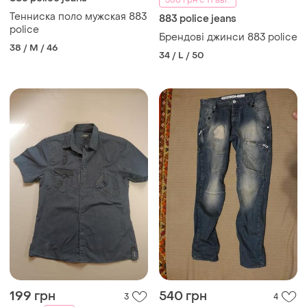
Teнниска поло мужская 883
883 police jeans
police
Брендові джинси 883 police
38 / M / 46
34 / L / 50
199 грн
540 грн
3
4