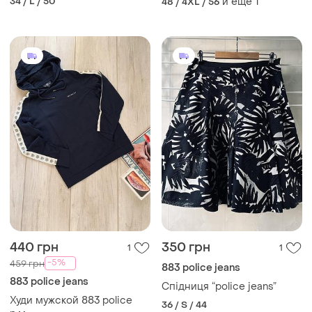
34 / L / 50
и еще
1
48 / 4XL / 56
мужчину
440 грн
350 грн
1
1
-5%
459 грн
883 police jeans
883 police jeans
Спідниця “police jeans”
Худи мужской 883 police
36 / S / 44