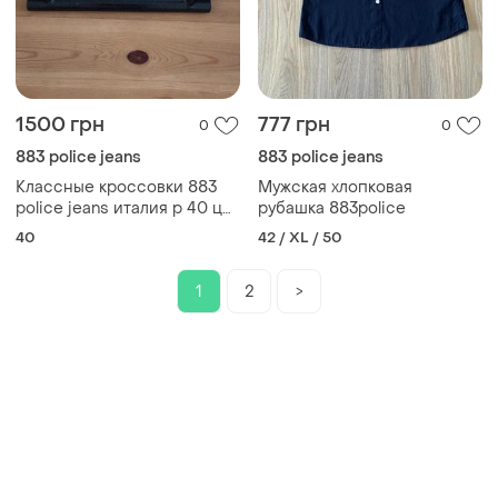
1500 грн
777 грн
0
0
883 police jeans
883 police jeans
Классные кроссовки 883
Мужская хлопковая
police jeans италия р 40 ц
рубашка 883police
1'500 гр👍🌸
40
42 / XL / 50
1
2
>