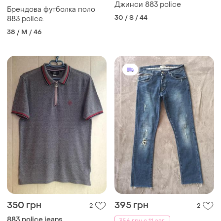
Джинси 883 police
Брендова футболка поло
30 / S / 44
883 police.
38 / M / 46
350 грн
395 грн
2
2
883 police jeans
356 грн с 11 авг.