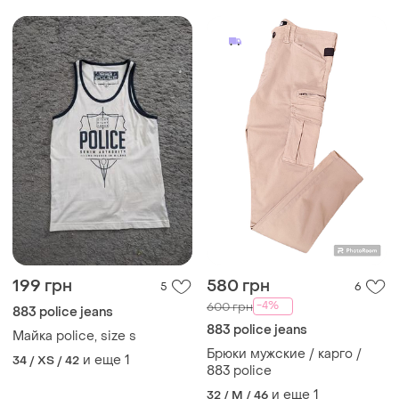
199 грн
580 грн
5
6
-4%
600 грн
883 police jeans
883 police jeans
Майка police, size s
Брюки мужские / карго /
и еще
1
34 / XS / 42
883 police
и еще
1
32 / M / 46