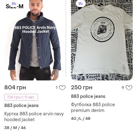
804 грн
250 грн
1
9
883 police jeans
724 грн с 11 авг.
Футболка 883 police
883 police jeans
premium denim.
Куртка 883 police arvin navy
40 /L / 48
hooded jacket
38 / M / 46