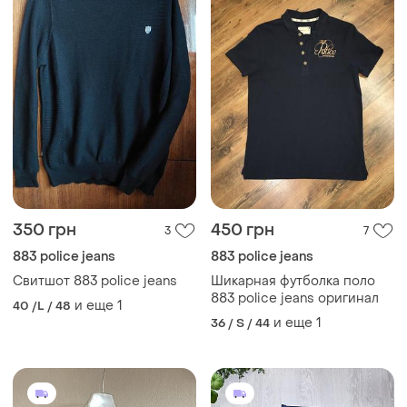
350 грн
450 грн
3
7
883 police jeans
883 police jeans
Свитшот 883 police jeans
Шикарная футболка поло
883 police jeans оригинал
и еще
1
40 /L / 48
и еще
1
36 / S / 44