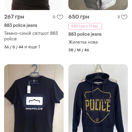
267 грн
650 грн
0
3
883 police jeans
585 грн с 11 авг.
Темно-синій світшот 883
883 police jeans
police
Жилетка нова
и еще
1
36 / S / 44
38 / M / 46