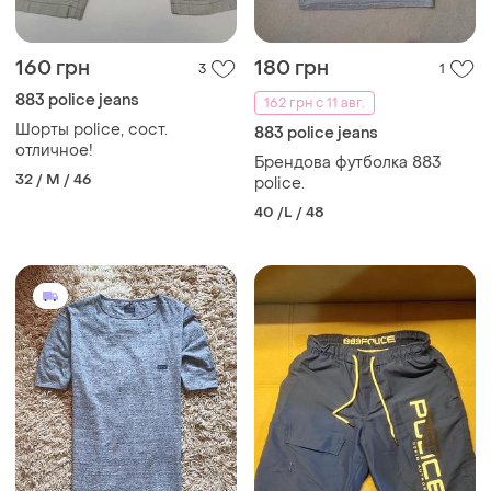
160 грн
180 грн
3
1
883 police jeans
162 грн с 11 авг.
Шорты police, сост.
883 police jeans
отличное!
Брендова футболка 883
32 / M / 46
police.
40 /L / 48