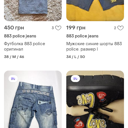
450 грн
199 грн
3
2
883 police jeans
883 police jeans
Футболка 883 police
Мужские синие шорты 883
оригинал
police. размер l
38 / M / 46
34 / L / 50