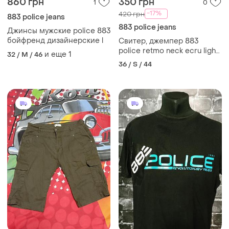
860 грн
350 грн
1
0
-17%
420 грн
883 police jeans
883 police jeans
Джинсы мужские police 883
бойфренд дизайнерские l
Свитер, джемпер 883
police retmo neck ecru light
и еще
1
32 / M / 46
grey, size: (s).
36 / S / 44