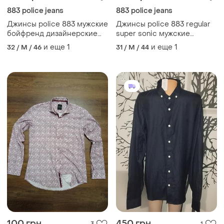
883 police jeans
883 police jeans
Джинсы police 883 мужские
Джинсы police 883 regular
бойфренд дизайнерские
super sonic мужские
джоггеры
бойфренд дизайнерские
и еще
1
и еще
1
32 / M / 46
31 / M / 44
100 грн
450 грн