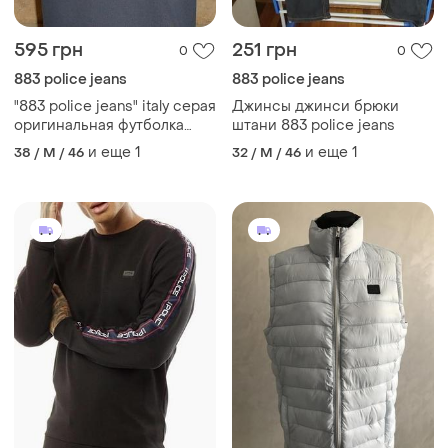
595 грн
251 грн
0
0
883 police jeans
883 police jeans
"883 police jeans" italy серая
Джинсы джинси брюки
оригинальная футболка
штани 883 police jeans
поло р-м.
и еще
1
и еще
1
38 / M / 46
32 / M / 46