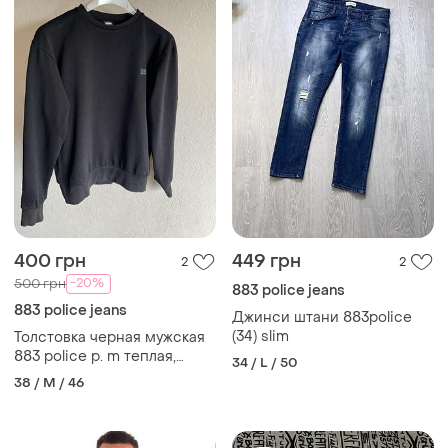
400 грн
449 грн
2
2
-20%
500 грн
883 police jeans
883 police jeans
Джинси штани 883police
(34) slim
Толстовка черная мужская
883 police p. m теплая,
34 / L / 50
трехнитка
38 / M / 46