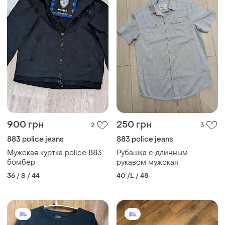
900 грн
250 грн
2
3
883 police jeans
883 police jeans
Мужская куртка police 883
Рубашка с длинным
бомбер
рукавом мужская
36 / S / 44
40 /L / 48