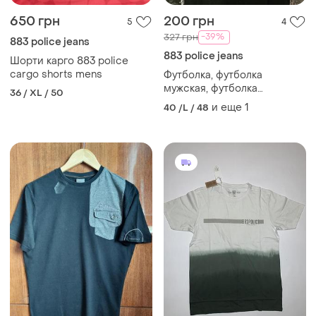
650 грн
200 грн
5
4
-39%
327 грн
883 police jeans
883 police jeans
Шорти карго 883 police
cargo shorts mens
Футболка, футболка
мужская, футболка
36 / XL / 50
спортивная, мото футболка,
и еще
1
40 /L / 48
футболка хлопок