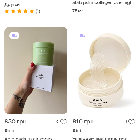
хаутттюйной сердцевидной
abib pdrn collagen overnight
Другой
80 шт.
mask firming jelly
75 мл
(1)
850 грн
810 грн
9
1
Abib
Abib
Abib pads пади корея
Увлажняющие патчи под