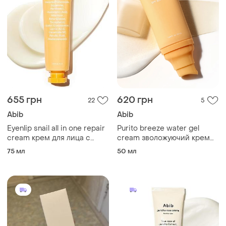
655 грн
620 грн
22
5
Abib
Abib
Eyenlip snail all in one repair
Purito breeze water gel
cream крем для лица с
cream зволожуючий крем
улиточным муцином
гель для роздратованої
75 мл
50 мл
шкіри