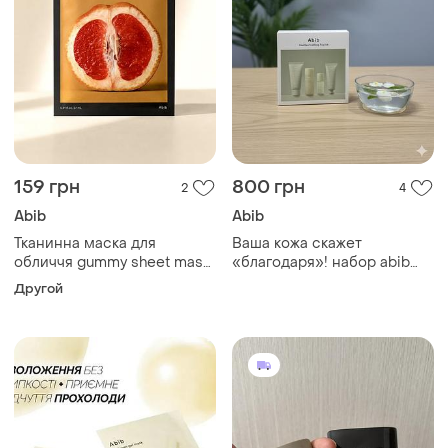
159 грн
800 грн
2
4
Abib
Abib
Тканинна маска для
Ваша кожа скажет
обличчя gummy sheet mask
«благодаря»! набор abib
vita sticker, 27 мл
heartleaf calming trial kit
Другой
пенка, тонер, эссенция,
крем для путешествий