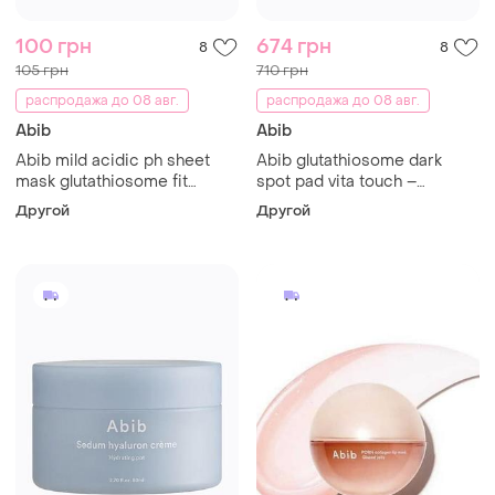
100 грн
674 грн
8
8
105 грн
710 грн
распродажа до 08 авг.
распродажа до 08 авг.
Abib
Abib
Abib mild acidic ph sheet
Abib glutathiosome dark
mask glutathiosome fit
spot pad vita touch –
маска для ровного тона
осветляющие тонер-пады с
Другой
Другой
глутатионом, витамином с
60 шт.