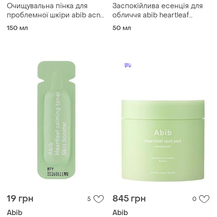
Очищувальна пінка для
Заспокійлива есенція для
проблемної шкіри abib acne
обличчя abib heartleaf
foam cleanser heartleaf
essence calming pump, 50
150 мл
50 мл
foam, 150 мл
мл
19 грн
845 грн
5
0
Abib
Abib