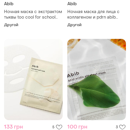
Abib
Abib
Ночная маска с экстрактом
Ночная маска для лица с
тыквы too cool for school
коллагеном и pdrn abib
pumpkin sleeping pack
pdrn collagen overnight
Другой
Другой
mask firming jelly 80 ml
133 грн
100 грн
5
3