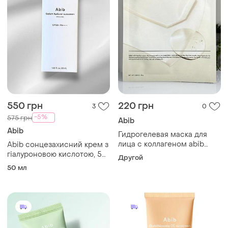
550 грн
220 грн
3
0
-5%
575 грн
Abib
Abib
Гидрогелевая маска для
лица с коллагеном abib
Abib сонцезахисний крем з
collagen gel mask jericho
гіалуроновою кислотою, 50
Другой
rose jelly (35 g)
мл - abib sedum hyaluron
50 мл
sunscreen watery tube
spf50+/pa++++