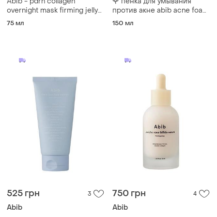
Abib - pdrn collagen
🌹 пенка для умывания
overnight mask firming jelly
против акне abib acne foam
нічна маска зволожуюча
cleanser heartleaf foam 150
75 мл
150 мл
корейська
ml
525 грн
750 грн
3
4
Abib
Abib