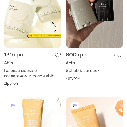
130 грн
800 грн
2
0
Abib
Abib
Гелевая маска с
Spf abib sunstick
коллагеном и розой abib
Другой
collagen gel mask jericho
Другой
rose jelly 35 г