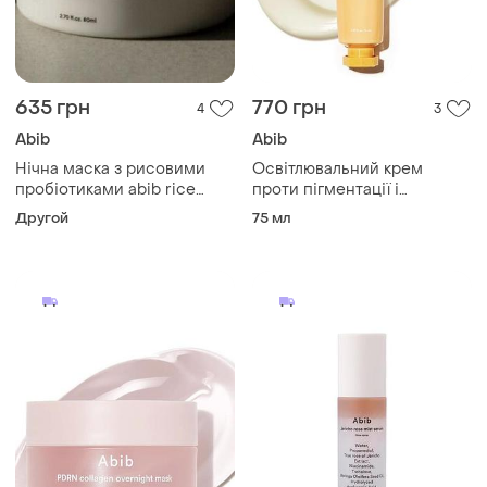
635 грн
770 грн
4
3
Abib
Abib
Нічна маска з рисовими
Освітлювальний крем
пробіотиками abib rice
проти пігментації і
probiotics overnight mask
постакне abib
Другой
75 мл
barrier jelly, 80 мл
glutathiosome creme vita
tube, 75 мл