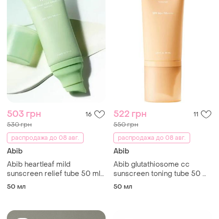
503 грн
522 грн
16
11
530 грн
550 грн
распродажа до 08 авг.
распродажа до 08 авг.
Abib
Abib
Abib heartleaf mild
Abib glutathiosome cc
sunscreen relief tube 50 ml
sunscreen toning tube 50 ml
минеральный
солнцезащитный крем с
50 мл
50 мл
солнцезащитный крем для
тонирующим эффектом spf
чувствительной кожи spf
50+ pa++++ 50 мл
50+ pa++++