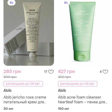
285 грн
427 грн
17
4
300 грн
450 грн
распродажа до 08 авг.
распродажа до 08 авг.
Abib
Abib
Abib jericho rose creme
Abib acne foam cleanser
питательный крем для
heartleaf foam – пенка для
сухой кожи с иерохонской
умывания против акне
30 мл
150 мл
розой 30ml
150ml