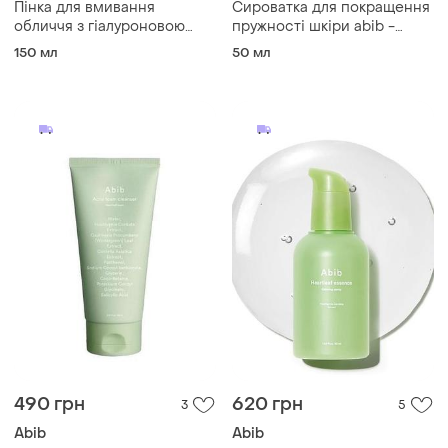
Пінка для вмивання
Сироватка для покращення
обличчя з гіалуроновою
пружності шкіри abib -
кислотою abib - deep clean
jericho rose bifida serum
150 мл
50 мл
foam cleanser - sedum
firming drop, 50 мл
hyaluron foam, 150 мл
490 грн
620 грн
3
5
Abib
Abib