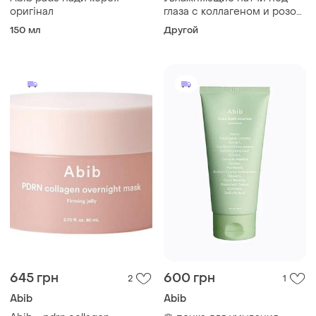
оригінал
глаза с коллагеном и розой
иерихона abib collagen eye
150 мл
Другой
patch jericho rose jelly 60
шт
645 грн
600 грн
2
1
Abib
Abib