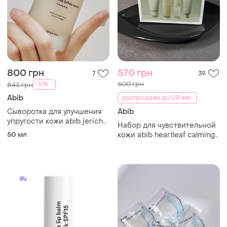
800 грн
570 грн
7
39
600 грн
-6%
845 грн
Abib
распродажа до 08 авг.
Сыворотка для улучшения
Abib
упругости кожи abib jericho
Набор для чувствительной
rose bifida serum firming
50 мл
кожи abib heartleaf calming
drop 50 ml
trial kit