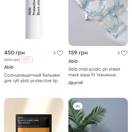
450 грн
159 грн
2
2
-10%
500 грн
Abib
Abib
Abib mild acidic ph sheet
mask aqua fit тканинна
Солнцезащитный бальзам
маска з гіалуроновою
для губ abib protective lip
Другой
кислотою, 30 мл
balm block stick spf15