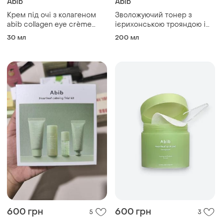
Abib
Abib
Крем під очі з колагеном
Зволожуючий тонер з
abib collagen eye crème
ієрихонською трояндою і
jericho rose tube, 30 мл
pha кислотами abib jericho
30 мл
200 мл
rose pha toner skin booster,
200 мл
600 грн
600 грн
5
3