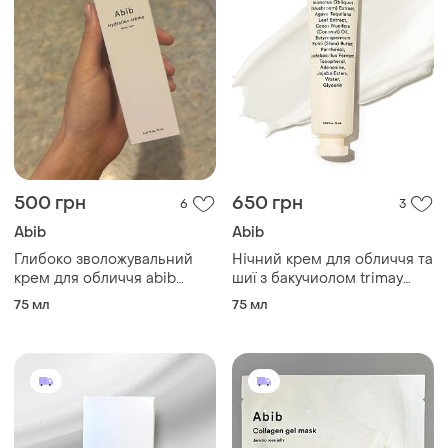
500 грн
650 грн
6
3
Abib
Abib
Глибоко зволожувальний
Нічний крем для обличчя та
крем для обличчя abib
шиї з бакучиолом trimay
hydration creme water tube
collagen bakuchiol night face
75 мл
75 мл
& neck cream