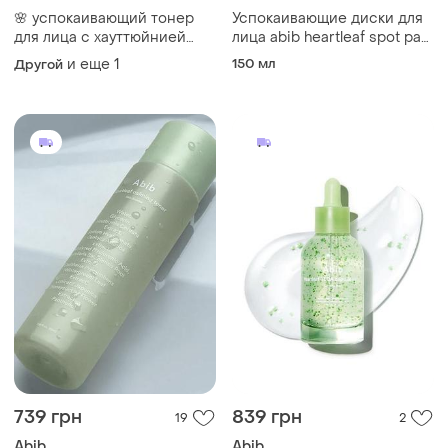
🌸 успокаивающий тонер
Успокаивающие диски для
для лица с хауттюйнией
лица abib heartleaf spot pad
abib heartleaf calming toner
calming touch 150 ml/80 шт
и еще
1
150 мл
Другой
skin booster 1 ml срок до
11.06.2026 года
739 грн
839 грн
19
2
Abib
Abib