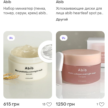
Abib
Abib
Набор миниатюр (пенка,
Успокаивающие диски для
тонер, серум, крем) abib
лица abib heartleaf spot pad
heartleaf calming trial kit
calming touch
Другой
615 грн
1250 грн
13
1