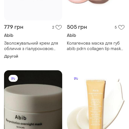
779 грн
505 грн
2
5
Abib
Abib
Зволожувальний крем для
Колагенова маска для губ
обличчя з гіалуроновою
abib pdrn collagen lip mask
кислотою abib sedum
glazed jelly,11 г
Другой
hyaluron creme hydrating
pot, 80 мл