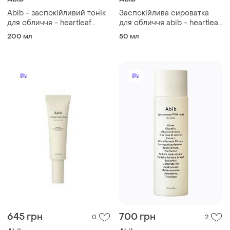
Abib - заспокійливий тонік
Заспокійлива сироватка
для обличчя - heartleaf
для обличчя abib - heartleaf
calming toner skin booster -
teca capsule serum calming
200 мл
50 мл
200ml
drop, 50 мл
645 грн
700 грн
0
2