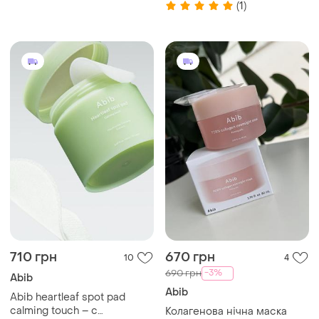
(1)
710 грн
670 грн
10
4
-3%
690 грн
Abib
Abib
Abib heartleaf spot pad
calming touch – с
Колагенова нічна маска