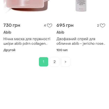
730 грн
695 грн
4
2
Abib
Abib
Нічна маска для пружності
Двофазний спрей для
шкіри abib pdrn collagen
обличчя abib - jericho rose
overnight mask firming jelly,
mist serum glow spray, 100
Другой
100 мл
80 мл
мл
1
2
>