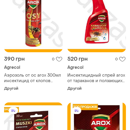
390 грн
520 грн
0
0
Agrecol
Agrecol
Аэрозоль от ос arox 300мл
Инсектицидный спрей arox
инсектицид от клопов
от тараканов и ползающих
комаров мух тараканов для
насекомых для дома и
Другой
Другой
борьбы с насекомыми
животных с длительным
эффектом 3 месяца