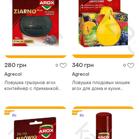
280 грн
340 грн
0
0
Agrecol
Agrecol
Ловушка грызунов arox
Ловушка плодовых мошек
контейнер с приманкой
arox для дома и кухни
для мышей и других
уничтожитель насекомых с
грызунов дератизационная
натуральной приманкой
станция
для дрозофил