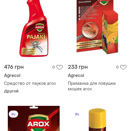
476 грн
233 грн
0
0
Agrecol
Agrecol
Средство от пауков arox
Приманка для ловушки
мошек arox
Другой