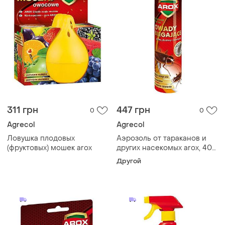
311 грн
447 грн
0
0
Agrecol
Agrecol
Ловушка плодовых
Аэрозоль от тараканов и
(фруктовых) мошек arox
других насекомых arox, 400
мл
Другой