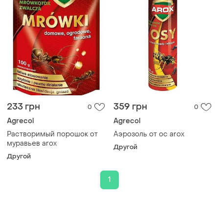
233 грн
359 грн
0
0
Agrecol
Agrecol
Растворимый порошок от
Аэрозоль от ос arox
муравьев arox
Другой
Другой
1