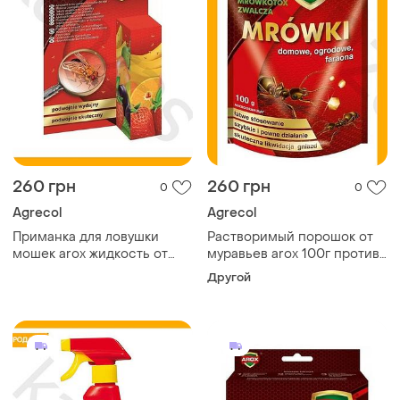
260 грн
260 грн
0
0
Agrecol
Agrecol
Приманка для ловушки
Растворимый порошок от
мошек arox жидкость от
муравьев arox 100г против
фруктовых мошек для
муравьев для дома и сада
Другой
помещений натуральные
эффективный инсектицид
аттрактанты 1 шт
для