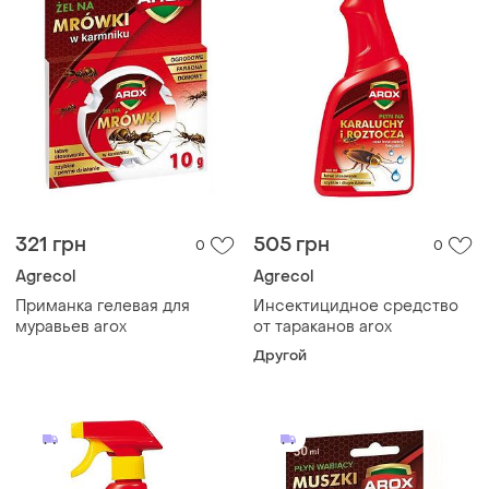
321 грн
505 грн
0
0
Agrecol
Agrecol
Приманка гелевая для
Инсектицидное средство
муравьев arox
от тараканов arox
Другой