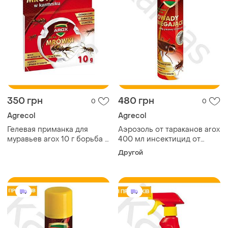
350 грн
480 грн
0
0
Agrecol
Agrecol
Гелевая приманка для
Аэрозоль от тараканов arox
муравьев arox 10 г борьба с
400 мл инсектицид от
муравьями инсектицид для
насекомых для помещений
Другой
уничтожения колонии
средство от клопов и блох