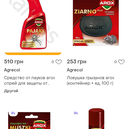
510 грн
253 грн
0
0
Agrecol
Agrecol
Средство от пауков arox
Ловушка грызунов arox
спрей для защиты от
(контейнер + яд, 100 г)
вредителей в помещениях
Другой
и на улице от насекомых
150 мл