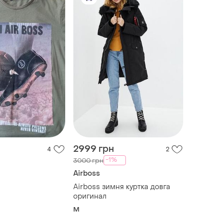
2999 грн
4
2
-1%
3000 грн
Airboss
Airboss зимня куртка довга
оригинал
M