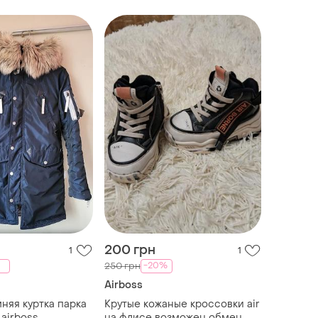
200 грн
1
1
-20%
250 грн
Airboss
няя куртка парка
Крутые кожаные кроссовки air
 airboss
на флисе возможен обмен