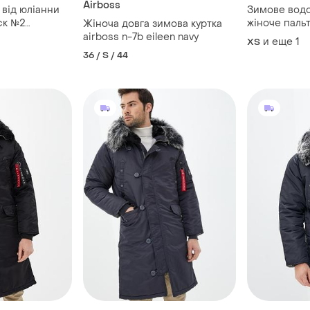
Airboss
від юліанни
Зимове вод
ск №2
жіноче пальт
Жіноча довга зимова куртка
овий)
ідеальному с
airboss n-7b eileen navy
и еще
1
ХS
36 / S / 44