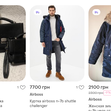
7700 грн
2100 грн
1
1
-9%
2300 грн
Airboss
Airboss
ка
Куртка airboss n-7b shuttle
жа
challenger
Женская зим
n-3b vega от