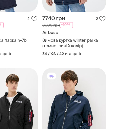
7740 грн
2
2
%
-10%
8600 грн
Airboss
ка парка n-7b
Зимова куртка winter parka
(темно-синій колір)
 еще
6
и еще
6
34 / XS / 42