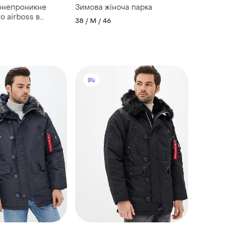
онепроникне
Зимова жіноча парка
о airboss в
38 / M / 46
тані.