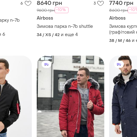
8640 грн
7740 грн
6
3
-10%
-10
9600 грн
8600 грн
Airboss
Airboss
арку n-7b
Зимова парка n-7b shuttle
Зимова куртк
(графітовий 
е
6
и еще
4
34 / XS / 42
и
38 / M / 46