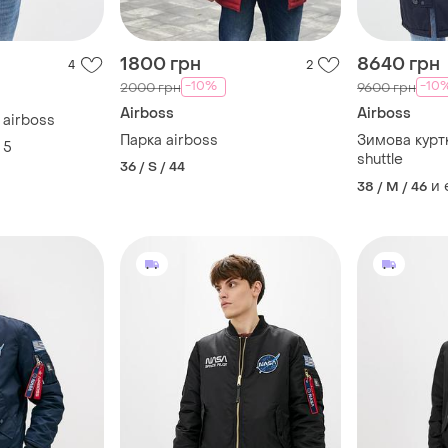
1800 грн
8640 грн
4
2
-10%
-10
2000 грн
9600 грн
Airboss
Airboss
 airboss
Парка airboss
Зимова курт
5
shuttle
36 / S / 44
и
38 / M / 46