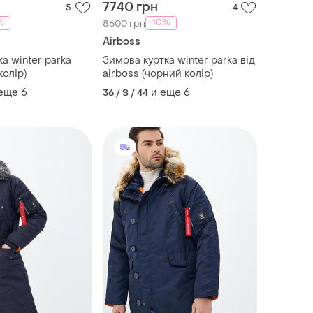
7740 грн
5
4
%
-10%
8600 грн
Airboss
а winter parka
Зимова куртка winter parka від
колір)
airboss (чорний колір)
 еще
6
и еще
6
36 / S / 44