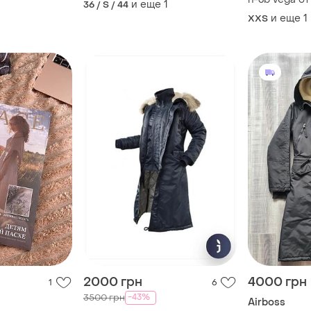
и еще
1
36 / S / 44
и еще
1
XХS
2000 грн
4000 грн
1
6
-43%
3500 грн
Airboss