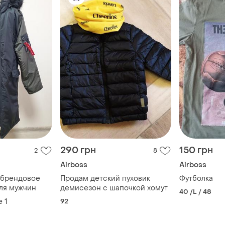
290 грн
150 грн
2
8
Airboss
Airboss
 брендовое
Продам детский пуховик
Футболка
для мужчин
демисезон с шапочкой хомут
40 /L / 48
е
1
92