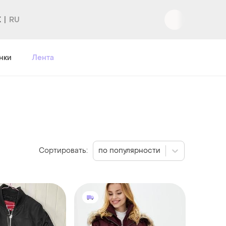
K
Вход
|
Регистрация
нки
Лента
Сортировать:
по популярности