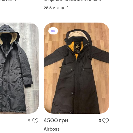
и еще
1
25.5
4500 грн
9
3
Airboss