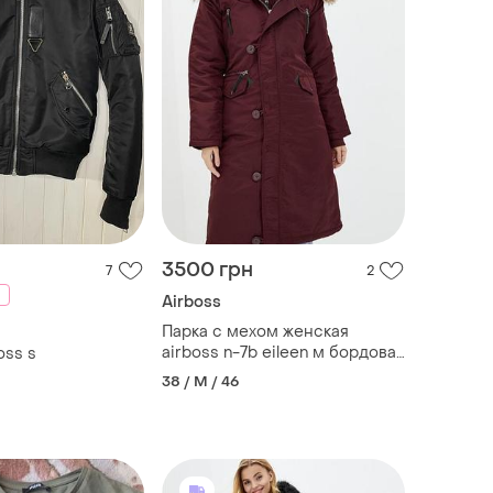
3500 грн
7
2
Airboss
Парка с мехом женская
airboss n-7b eileen м бордовая
oss s
зимняя женская курт
38 / M / 46