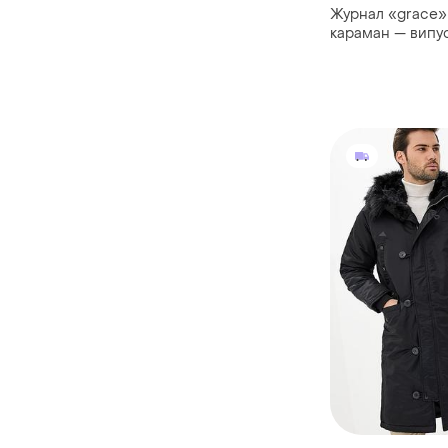
Журнал «grace» 
караман — випу
(запечатаний, н