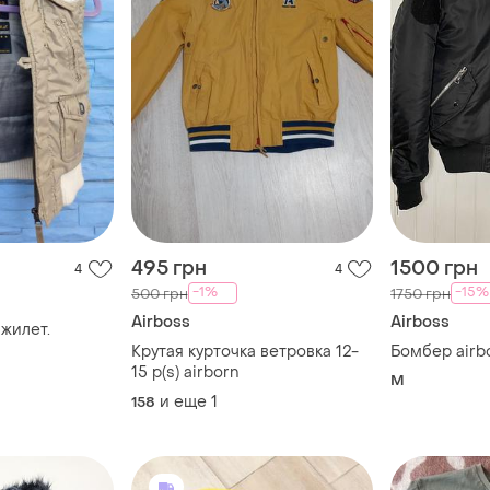
495 грн
1500 грн
4
4
-1%
-15%
500 грн
1750 грн
Airboss
Airboss
жилет.
Крутая курточка ветровка 12-
Бомбер airb
15 р(s) airborn
M
и еще
1
158