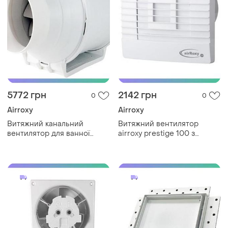
5772 грн
2142 грн
0
0
Airroxy
Airroxy
Витяжний канальний
Витяжний вентилятор
вентилятор для ванної
airroxy prestige 100 з
irroxy aril 125-360 білий для
гравітаційними жалюзі і
вентиляції приміщень
шнурковим вимикачем для
sku_01-153
ванної кімн sku_01-026