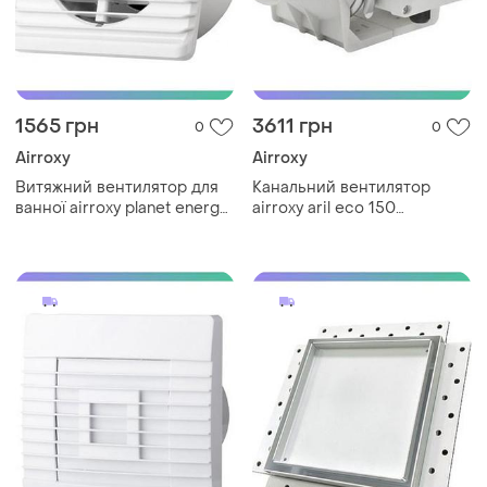
1565 грн
3611 грн
0
0
Airroxy
Airroxy
Витяжний вентилятор для
Канальний вентилятор
ванної airroxy planet energy
airroxy aril eco 150
125 ts білий з таймером
витяжний для ванних кімнат
тихий економічний вентиля
і приміщень sku_01-313
sku_01-097