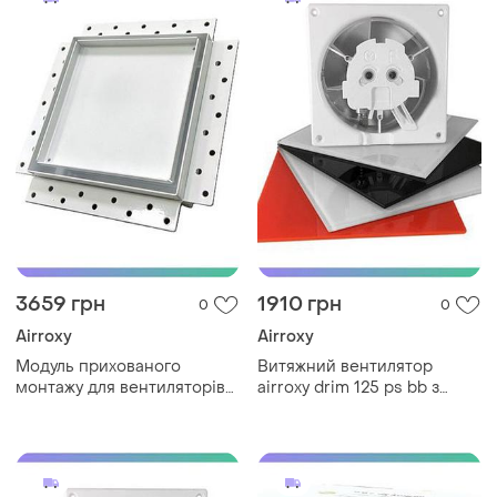
3659 грн
1910 грн
0
0
Airroxy
Airroxy
Модуль прихованого
Витяжний вентилятор
монтажу для вентиляторів
airroxy drim 125 ps bb з
airroxy drim 100 125 мм
шнуровим вмикачем для
чорний для ванної кімнати
ванної на кулькових
вентиляц sku_black
підшипниках sku_01-067