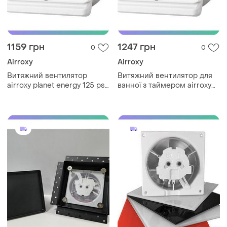
1159 грн
1247 грн
0
0
Airroxy
Airroxy
Витяжний вентилятор
Витяжний вентилятор для
airroxy planet energy 125 ps
ванної з таймером airroxy
білий для ванної кімнати з
planet energy 80 ts для тихої
кабелем sku_01-096
роботи і вологих примі
sku_01-056