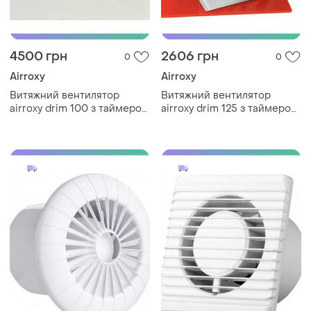
4500 грн
2606 грн
0
0
Airroxy
Airroxy
Витяжний вентилятор
Витяжний вентилятор
airroxy drim 100 з таймером
airroxy drim 125 з таймером
і датчиком вологості
і датчиком руху для ванної
чорний для ванної кімнати
кімнати sku_01-071
sku_100 hs black