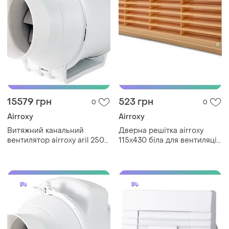
15579 грн
523 грн
0
0
Airroxy
Airroxy
Витяжний канальний
Дверна решітка airroxy
вентилятор airroxy aril 250
115x430 біла для вентиляції
білий для ванної кімнати
ванної кімнати sku_02-127
вентиляція повітря sku_01-
150