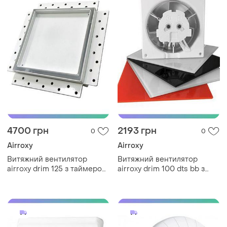
4700 грн
2193 грн
0
0
Airroxy
Airroxy
Витяжний вентилятор
Витяжний вентилятор
airroxy drim 125 з таймером
airroxy drim 100 dts bb з
і датчиком вологості для
затримкою ввімкнення на
ванної кімнати білий
кулькових підшипниках для
sku_125 hs white
ванної sku_01-063