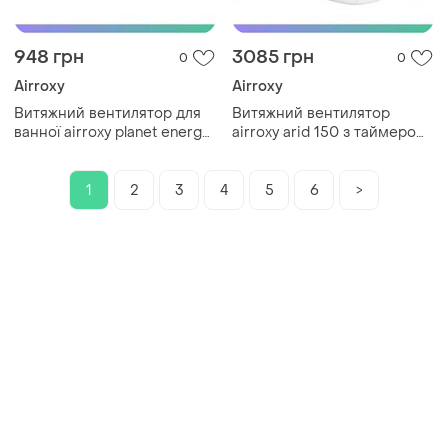
948 грн
3085 грн
0
0
Airroxy
Airroxy
Витяжний вентилятор для
Витяжний вентилятор
ванної airroxy planet energy
airroxy arid 150 з таймером
80 ps білий тихий
і датчиком вологості
економічний вентилятор
круглий на підшипниках
sku_01-054
sku_01-048
1
2
3
4
5
6
>