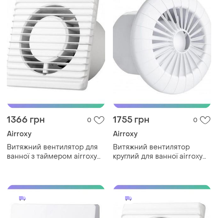
1366 грн
1755 грн
0
0
Airroxy
Airroxy
Витяжний вентилятор для
Витяжний вентилятор
ванної з таймером airroxy
круглий для ванної airroxy
planet energy 100 ts білий
arid 120 на шарикових
економний тихий sku_01-
підшипниках тихий
092
економічний вен sku_01-
043