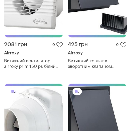
2081 грн
425 грн
0
0
Airroxy
Airroxy
Витяжний вентилятор
Витяжний ковпак з
airroxy prim 150 ps білий
зворотним клапаном
для ванної кімнати з
регульований airroxy 80-
електричним кабелем
150 білий пластиковий для
sku_01-010
механічної вентиляції