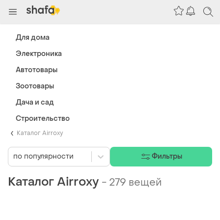
Для дома
Электроника
Автотовары
Зоотовары
Дача и сад
Строительство
Каталог Airroxy
по популярности
Фильтры
Каталог Airroxy
-
279 вещей