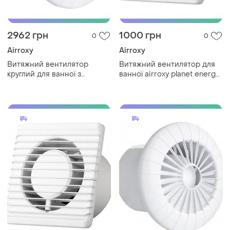
2962 грн
1000 грн
0
0
Airroxy
Airroxy
Витяжний вентилятор
Витяжний вентилятор для
круглий для ванної з
ванної airroxy planet energy
таймером airroxy arid 150
80 s чорний тихий
білий для вентиляції
економічний вентилятор
приміщення sku_01-047
sku_01-080