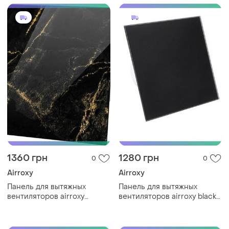
1360 грн
1280 грн
0
0
Airroxy
Airroxy
Панель для вытяжных
Панель для вытяжных
вентиляторов airroxy
вентиляторов airroxy black
marble black gold glass
glass drim 100/125
стеклянная черная
стеклянная черная глянец
мраморная с золотистым
sku_01-172