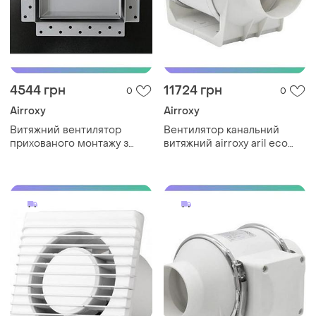
4544 грн
11724 грн
0
0
Airroxy
Airroxy
Витяжний вентилятор
Вентилятор канальний
прихованого монтажу з
витяжний airroxy aril eco
таймером airroxy drim 125
310 для вентиляції в
сірий для ванної кімнати
приміщеннях компактний
sku_125 ts grey
sku_01-317