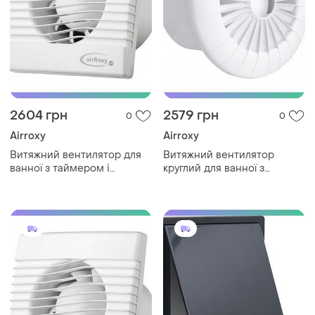
2604 грн
2579 грн
0
0
Airroxy
Airroxy
Витяжний вентилятор для
Витяжний вентилятор
ванної з таймером і
круглий для ванної з
датчиком вологості airroxy
таймером і датчиком
prim 120 hs білий sku_01-
вологості airroxy arid 120 bb
008
білий sku_01-045