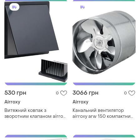
sku_01-186
530 грн
3066 грн
0
0
Airroxy
Airroxy
Витяжний ковпак з
Канальний вентилятор
зворотним клапаном airroxy
airroxy arw 150 компактний
150 білий пластиковий для
для житлових і
механічної вентиляції
промислових приміщень