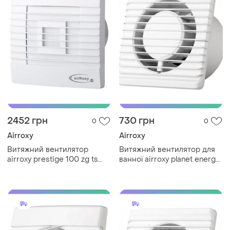
2452 грн
730 грн
0
0
Airroxy
Airroxy
Витяжний вентилятор
Витяжний вентилятор для
airroxy prestige 100 zg ts
ванної airroxy planet energy
білий з гравітаційними
80 s тихий економічний
жалюзі та таймером для
вентилятор для приміщень
ванної кі sku_01-027
sku_01-053