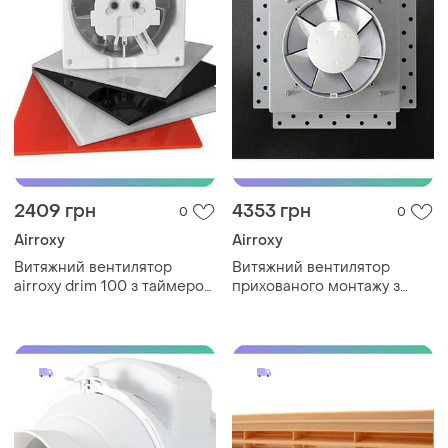
2409 грн
4353 грн
0
0
Airroxy
Airroxy
Витяжний вентилятор
Витяжний вентилятор
airroxy drim 100 з таймером
прихованого монтажу з
і датчиком руху для ванної
таймером airroxy drim 100
кімнати sku_01-065
сірий для ванної кімнати
sku_100 ts grey