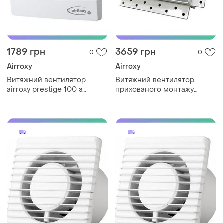
1789 грн
3659 грн
0
0
Airroxy
Airroxy
Витяжний вентилятор
Витяжний вентилятор
airroxy prestige 100 з
прихованого монтажу
гравітаційними жалюзі для
airroxy drim 100s bb чорний
ванної кімнати sku_01-025
для ванної кімнати
безшумний sku_100 black