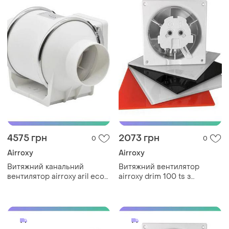
4575 грн
2073 грн
0
0
Airroxy
Airroxy
Витяжний канальний
Витяжний вентилятор
вентилятор airroxy aril eco
airroxy drim 100 ts з
200 для вентиляції
таймером на кулькових
приміщень sku_01-315
підшипниках для ванної
кімнати sku_01-062