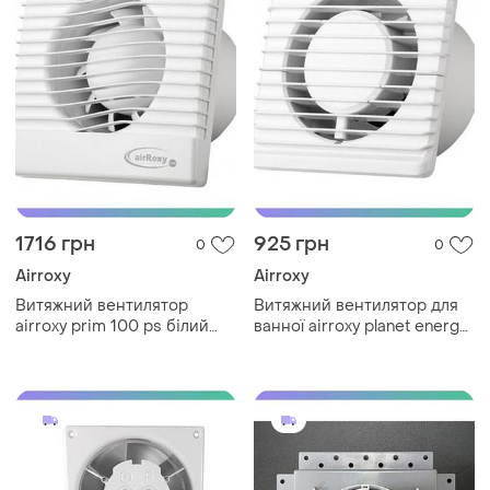
1716 грн
925 грн
0
0
Airroxy
Airroxy
Витяжний вентилятор
Витяжний вентилятор для
airroxy prim 100 ps білий
ванної airroxy planet energy
для ванної кімнати тихий
125 s білий тихий
економічний вентилятор
економічний вентилятор
sku_01-002
sku_01-095