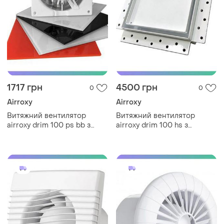
1717 грн
4500 грн
0
0
Airroxy
Airroxy
Витяжний вентилятор
Витяжний вентилятор
airroxy drim 100 ps bb з
airroxy drim 100 hs з
шнуровим вмикачем на
таймером і датчиком
кулькових підшипниках
вологості білий для ванної
білий sku_01-061
кімнати sku_100 hs white