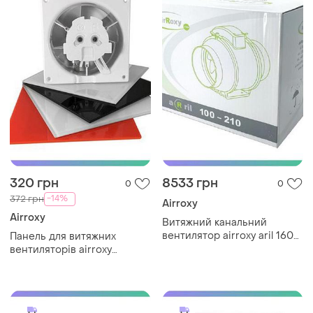
320 грн
8533 грн
0
0
-14%
372 грн
Airroxy
Airroxy
Витяжний канальний
вентилятор airroxy aril 160
Панель для витяжних
білий для ванної кімнати
вентиляторів airroxy
вентиляція повітря sku_01-
чорний глянець abs для
155
ванної кімнати та кухні
sku_01-181