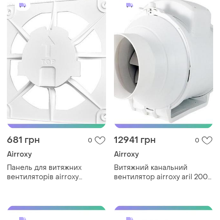
681 грн
12941 грн
0
0
Airroxy
Airroxy
Панель для витяжних
Витяжний канальний
вентиляторів airroxy
вентилятор airroxy aril 200-
brusheed aluminium drim
910 білий для ванної
100/125 алюміній пластик
кімнати вентилятор для
декоративна sku_01-168
повітря sku_01-156