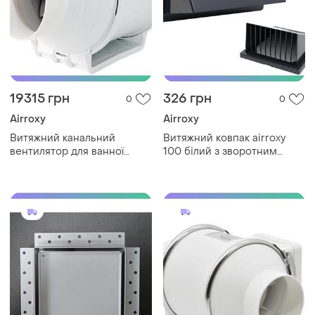
19315 грн
326 грн
0
0
Airroxy
Airroxy
Витяжний канальний
Витяжний ковпак airroxy
вентилятор для ванної
100 білий з зворотним
airroxy aril 310 білий для
клапаном пластиковий для
вентиляції приміщень
механічної вентиляції
sku_01-149