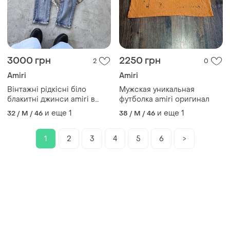
3000 грн
2250 грн
2
0
Amiri
Amiri
Вінтажні рідкісні біло
Мужская уникальная
блакитні джинси amiri в
футболка amiri оригинал
потертому стилі з великим
и еще
1
и еще
1
32 / M / 46
38 / M / 46
червоним вишитим
логотипом вузький крій
1
2
3
4
5
6
>