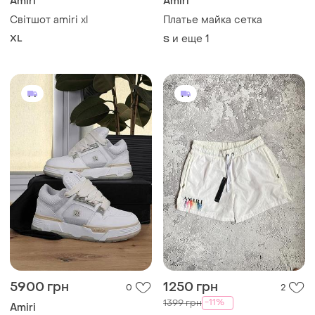
Amiri
Amiri
Світшот amiri xl
Платье майка сетка
XL
и еще
1
S
5900 грн
1250 грн
0
2
-11%
1399 грн
Amiri