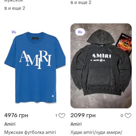
мужской
и еще
2
S
и еще
2
S
4976 грн
2099 грн
1
0
Amiri
Amiri
Мужская футболка amiri
Худак amiri/худи амири/