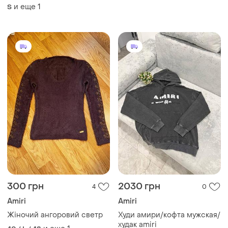
и еще
1
S
300 грн
2030 грн
4
0
Amiri
Amiri
Жіночий ангоровий светр
Худи амири/кофта мужская/
худак amiri