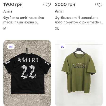
1900 грн
2000 грн
4
7
Amiri
Amiri
Футболка amiri чоловіча
Футболка amiri чоловіча з
made in usa чорна з
лого принтом сірий made in
принтом
usa
M
XL