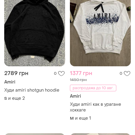
2789 грн
1377 грн
0
0
1450 грн
Amiri
распродажа до 10 авг.
Худи amiri shotgun hoodie
Amiri
и еще
2
S
Худи amiri как в урагане
хоккаге
и еще
1
M