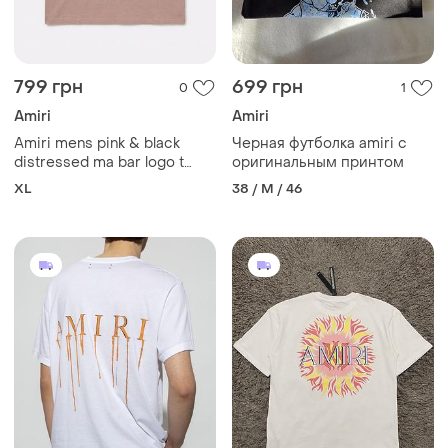
799 грн
699 грн
0
1
Amiri
Amiri
Amiri mens pink & black
Черная футболка amiri с
distressed ma bar logo t
оригинальным принтом
shirt size xl чоловіча
XL
38 / M / 46
футболка мужская футболка
размер хл