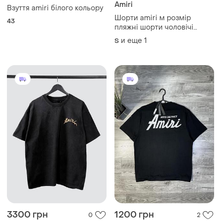
Amiri
Взуття amiri білого кольору
Шорти amiri м розмір
43
пляжні шорти чоловічі
шорти
и еще
1
S
3300 грн
1200 грн
0
2