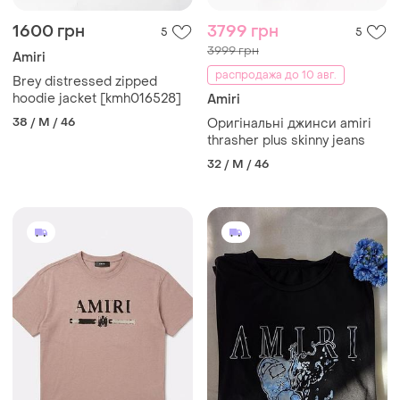
1600 грн
3799 грн
5
5
3999 грн
Amiri
распродажа до 10 авг.
Brey distressed zipped
hoodie jacket [kmh016528]
Amiri
38 / M / 46
Оригінальні джинси amiri
thrasher plus skinny jeans
32 / M / 46