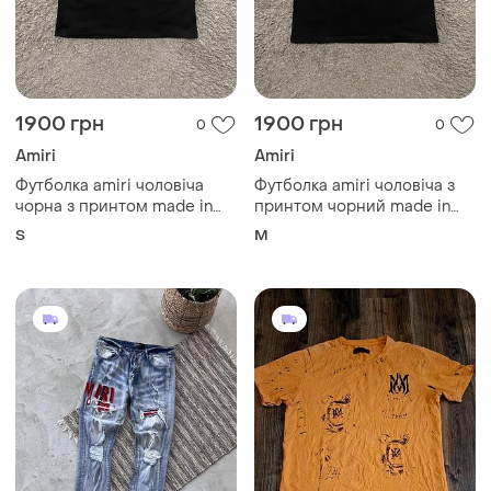
1900 грн
1900 грн
0
0
Amiri
Amiri
Футболка amiri чоловіча
Футболка amiri чоловіча з
чорна з принтом made in
принтом чорний made in
usa
usa
S
M