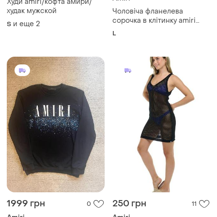
Худи amiri/кофта амири/
худак мужской
Чоловіча фланелева
сорочка в клітинку amiri
и еще
2
S
амірі зелена біла брендова
L
байкова сорочка оверсайз
куртка клітка тепла з
логотипом на спині
1999 грн
250 грн
0
11