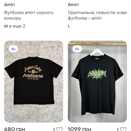
Amiri
Amiri
Футболка amiri чорного
Оригінальна, повністю нова
кольору
футболка - amiri
и еще
2
L
M
680 грн
1099 грн
3
2