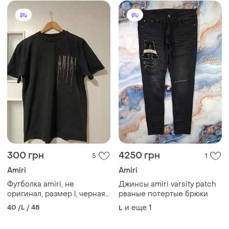
300 грн
4250 грн
5
1
Amiri
Amiri
Футболка amiri, не
Джинсы amiri varsity patch
оригинал, размер l, черная,
рваные потертые брюки
100% хлопок, производство
40 /L / 48
и еще
1
L
сша