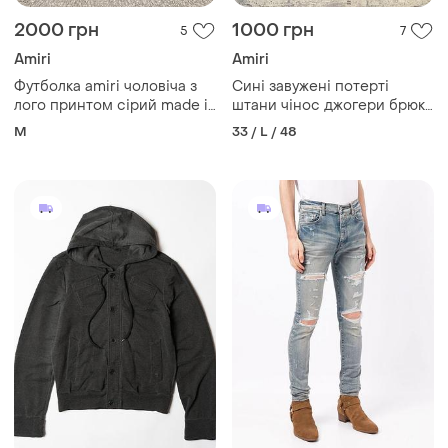
2000 грн
1000 грн
5
7
Amiri
Amiri
Футболка amiri чоловіча з
Сині завужені потерті
лого принтом сірий made in
штани чінос джогери брюки
usa
джинси amiri distressed
M
33 / L / 48
jeans