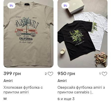
399 грн
950 грн
2
1
Amiri
Amiri
Хлопковая футболка с
Оверсайз футболка amiri з
принтом amiri
принтом cannabis |
чоловіча футболка аміри
M
и еще
3
S
чорна/біла