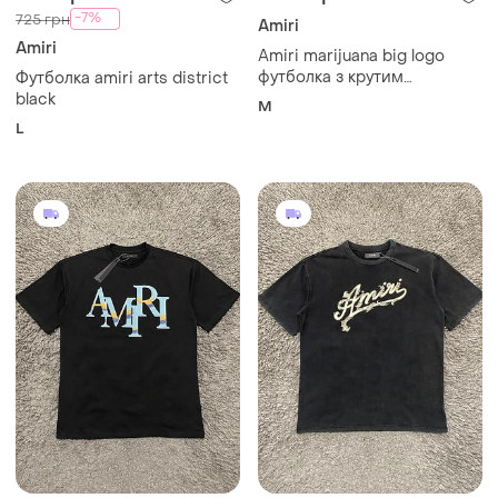
-7%
725 грн
Amiri
Amiri
Amiri marijuana big logo
футболка з крутим
Футболка amiri arts district
дизайном
black
M
L