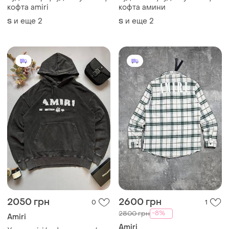
кофта amiri
кофта амини
и еще
2
и еще
2
S
S
2050 грн
2600 грн
0
1
-8%
2800 грн
Amiri
Amiri