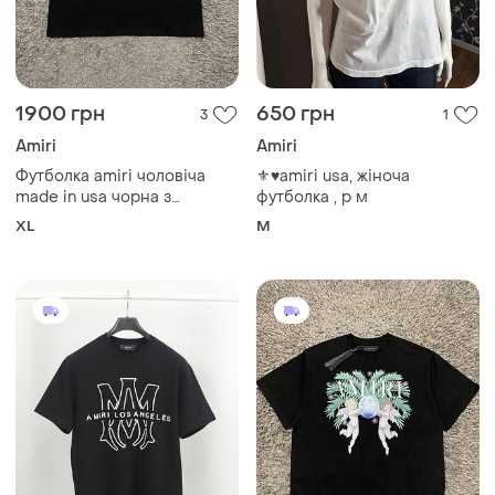
1900 грн
650 грн
3
1
Amiri
Amiri
Футболка amiri чоловіча
⚜️♥️amiri usa, жіноча
made in usa чорна з
футболка , р м
принтом
XL
M