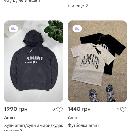
и еще
1
40 / L / 48
и еще
2
S
1990 грн
1440 грн
0
1
Amiri
Amiri
Худи amiri/худи амири/худак
Футболка amiri