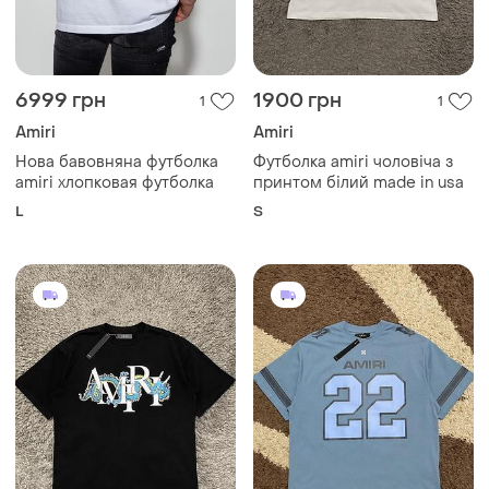
6999 грн
1900 грн
1
1
Amiri
Amiri
Нова бавовняна футболка
Футболка amiri чоловіча з
amiri хлопковая футболка
принтом білий made in usa
L
S