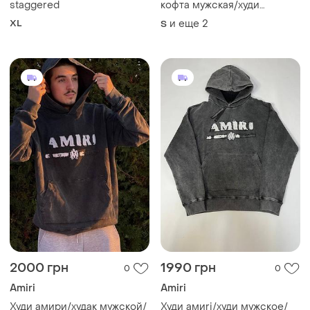
staggered
кофта мужская/худи
унисекс
XL
и еще
2
S
2000 грн
1990 грн
0
0
Amiri
Amiri
Худи амири/худак мужской/
Худи амиri/худи мужское/