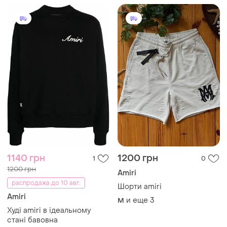
1140 грн
1200 грн
1
0
1200 грн
Amiri
распродажа до 10 авг.
Шорти amiri
Amiri
и еще
3
M
Худі amiri в ідеальному
стані бавовна