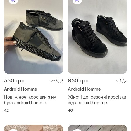
550 грн
850 грн
22
9
Android Homme
Android Homme
Нові жіночі кросівки з ну
Жіночі де ісезонні кросівки
бука android homme
від android homme
42
40