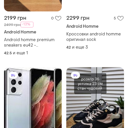
2199 грн
2299 грн
0
5
-13%
2499 грн
Android Homme
Android Homme
Кроссовки android homme
оригинал sock
Android homme premium
sneakers eu42 -
и еще
3
42
43(оригинал)
и еще
1
42.5