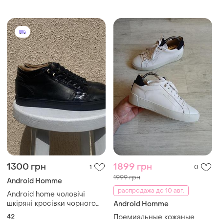
1300 грн
1899 грн
1
0
1999 грн
Android Homme
распродажа до 10 авг.
Android home чоловічі
шкіряні кросівки чорного
Android Homme
кольору 42 розмір
42
Премиальные кожаные