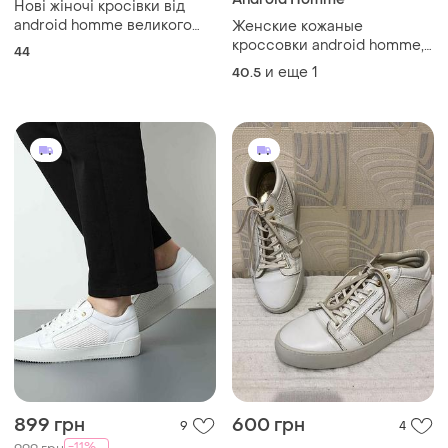
Нові жіночі кросівки від
android homme великого
Женские кожаные
розміру та на широку стопу
кроссовки android homme,
44
размер 40,5
и еще
1
40.5
899 грн
600 грн
9
4
-11%