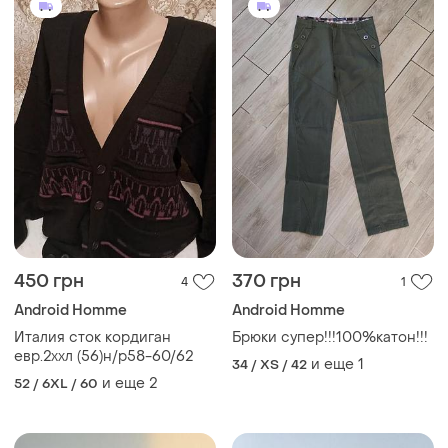
450 грн
370 грн
4
1
Android Homme
Android Homme
Италия сток кордиган
Брюки супер!!!100%катон!!!
евр.2ххл (56)н/р58-60/62
и еще
1
34 / XS / 42
и еще
2
52 / 6XL / 60