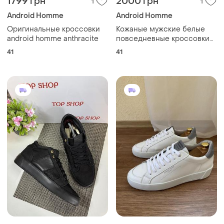
1799 грн
2000 грн
1
1
Android Homme
Android Homme
Оригинальные кроссовки
Кожаные мужские белые
android homme anthracite
повседневные кроссовки
android homme португалия,
41
41
размер 41