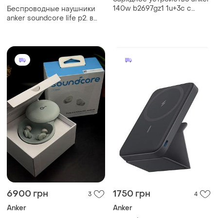
140w b2697gz1 1u+3c с
Беспроводные наушники
кабелем black
anker soundcore life p2. в
кейсе.рабочие.
6900 грн
1750 грн
3
4
Anker
Anker