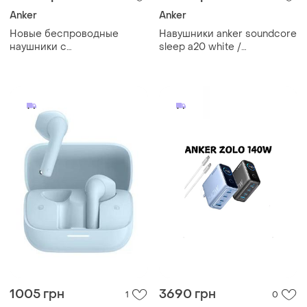
Anker
Anker
Новые беспроводные
Навушники anker soundcore
наушники с
sleep a20 white /
шумоподавлением anker
навушники-беруші
soundcore q20i black
(3004z11)
1005 грн
3690 грн
1
0