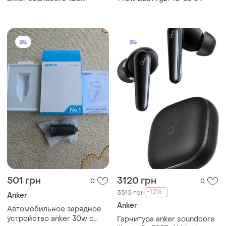
a3994g21 bluetooth 5.3, 36
кабелем silver
часов автономности,
вкладыши white
501 грн
3120 грн
0
0
-12%
3515 грн
Anker
Anker
Автомобильное зарядное
устройство anker 30w с
Гарнитура anker soundcore