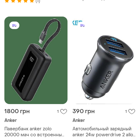
(1)
633 magnetic magsafe
powerbank 10 000mah 20w
usb c. model: a1641
1800 грн
390 грн
1
1
Anker
Anker
Павербанк anker zolo
Автомобильный зарядный
20000 мач со встроенным
anker 24w powerdrive 2 alloy