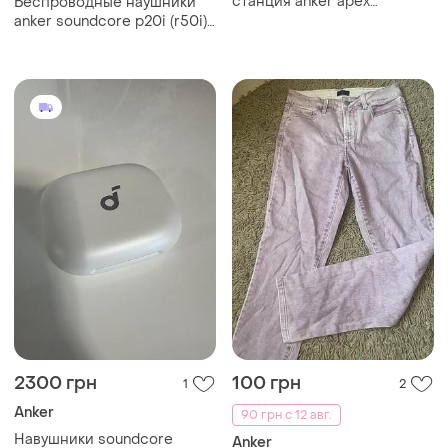
станция anker apex
Беспроводные наушники
thunderbolt 4 docking station
anker soundсore p20i (r50i)
(12-в-1)
black
2300 грн
100 грн
1
2
Anker
90 грн с 12 авг.
Навушники soundсore
Anker