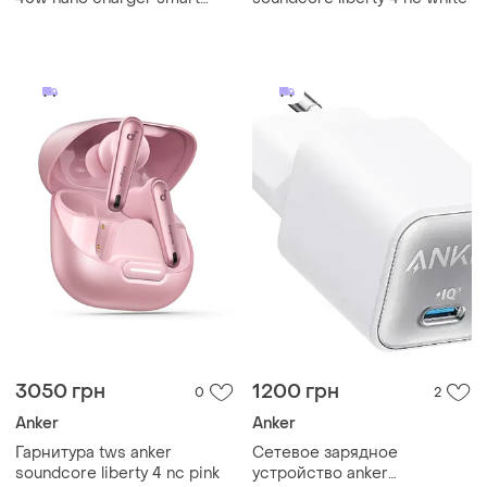
a121d311 type-c white
3050 грн
1200 грн
0
2
Anker
Anker
Гарнитура tws anker
Сетевое зарядное
soundcore liberty 4 nc pink
устройство anker