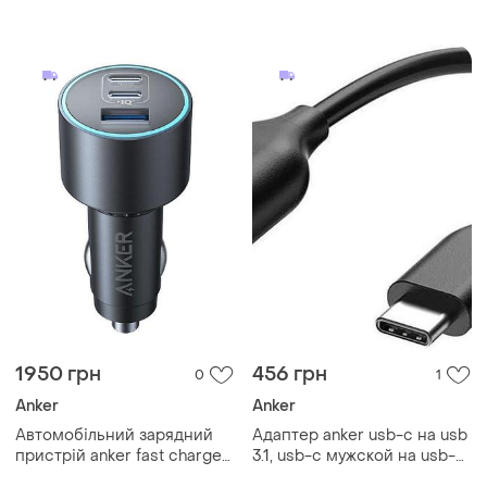
кабелем usb-c 30w
a2727 а2727011 4.8a 2*usb
1950 грн
456 грн
0
1
Anker
Anker
Автомобільний зарядний
Адаптер anker usb-c на usb
пристрій anker fast charger
3.1, usb-c мужской на usb-a
car 167.5w
женский, использует