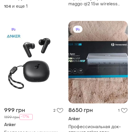
maggo qi2 15w wireless
и еще
1
104
charger 2-in-1 dock stand
for iphone 12-17 series -
white
999 грн
8650 грн
2
1
-17%
1199 грн
Anker
Anker
Профессиональная док-