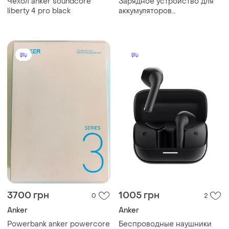
Чехол anker soundcore
Зарядное устройство для
liberty 4 pro black
аккумуляторов
видеокамер!)
3700 грн
1005 грн
0
2
Anker
Anker
Powerbank anker powercore
Беспроводные наушники