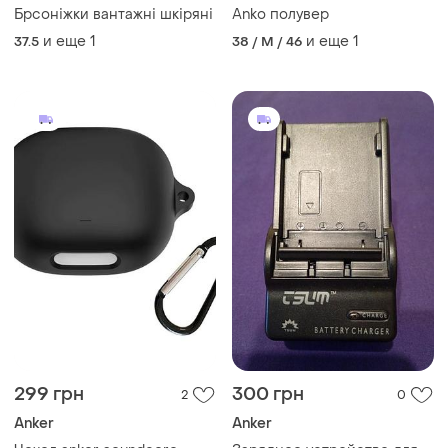
Брсоніжки вантажні шкіряні
Anko полувер
и еще
1
и еще
1
37.5
38 / M / 46
299 грн
300 грн
2
0
Anker
Anker