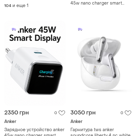
45w nano charger smart
и еще
1
104
a121d311 type-c orange
2350 грн
3050 грн
0
0
Anker
Anker
Зарядное устройство anker
Гарнитура tws anker
45w nano charger smart
soundcore liberty 4 nc white