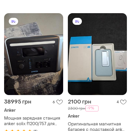
powerport 511 nano iii - 30w
usb-c white
38995 грн
2100 грн
6
4
-9%
2300 грн
Anker
Anker
Мощная зарядная станция
anker solix f1200/757 для
Оригинальная магнитная
автономного питания
батарея с подставкой anker