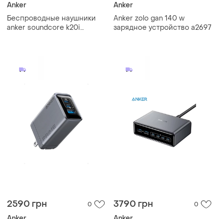
Anker
Anker
Беспроводные наушники
Anker zolo gan 140 w
anker soundcore k20i
зарядное устройство a2697
a3994g21 bluetooth 5.3, 36
часов автономности,
вкладыши blue
2590 грн
3790 грн
0
0
Anker
Anker