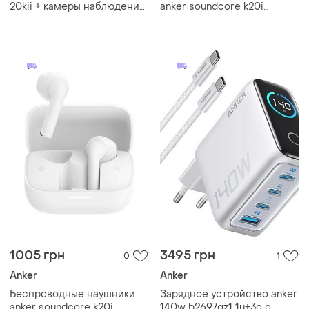
20kii + камеры наблюдения
anker soundcore k20i
и радио grundig в подарок
a3994g21 bluetooth 5.3, 36
часов автономности,
вкладыши black
1005 грн
3495 грн
0
1
Anker
Anker
Беспроводные наушники
Зарядное устройство anker
anker soundcore k20i
140w b2697gz1 1u+3c с