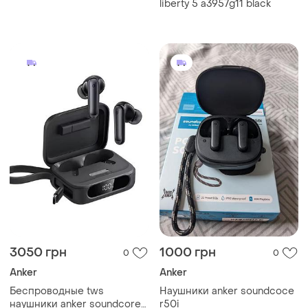
двумя портами.
liberty 5 a3957g11 black
3050 грн
1000 грн
0
0
Anker
Anker
Беспроводные tws
Наушники anker soundcoce
наушники anker soundcore
r50i