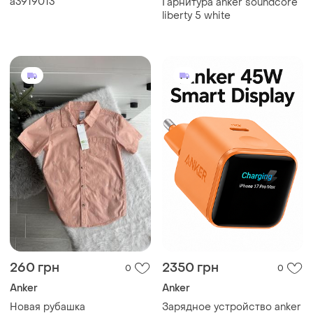
а3919013
Гарнитура anker soundcore
liberty 5 white
260 грн
2350 грн
0
0
Anker
Anker
Новая рубашка
Зарядное устройство anker