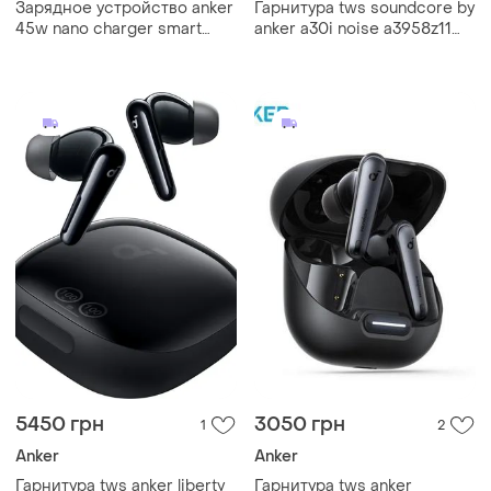
Зарядное устройство anker
Гарнитура tws soundcore by
45w nano charger smart
anker a30i noise a3958z11
a121d311 1c black
black
5450 грн
3050 грн
1
2
Anker
Anker
Гарнитура tws anker liberty
Гарнитура tws anker