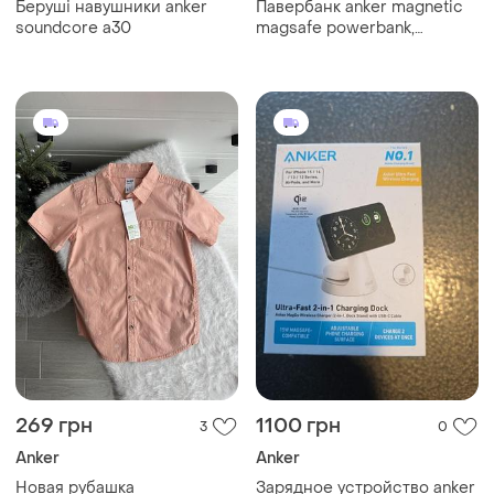
Беруші навушники anker
Павербанк anker magnetic
soundcore a30
magsafe powerbank,
5000mah iphone 17/17 pro/17
pro max, iphone
16/15/14/13/12 series (2 gen)
- black
269 грн
1100 грн
3
0
Anker
Anker
Новая рубашка
Зарядное устройство anker