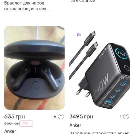
r50i черный
Браслет для часов
нержавеющая сталь.
ремешок с логотипом
бренда meister anker.
635 грн
3495 грн
6
1
-3%
650 грн
Anker
Anker
Зарядное устройство anker