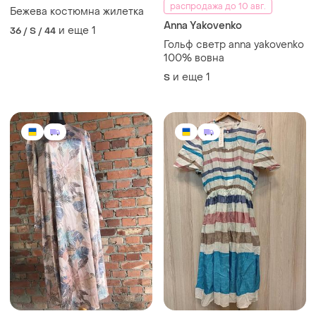
распродажа до 10 авг.
Бежева костюмна жилетка
Anna Yakovenko
и еще
1
36 / S / 44
Гольф светр anna yakovenko
100% вовна
и еще
1
S