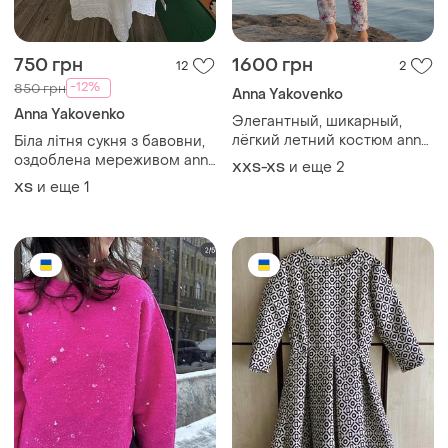
750 грн
1600 грн
12
2
-12%
850 грн
Anna Yakovenko
Anna Yakovenko
Элегантный, шикарный,
лёгкий летний костюм anna
Біла літня сукня з бавовни,
yakovenko.
оздоблена мереживом anna
и еще
2
XXS-XS
yakovenko
и еще
1
ХS