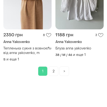
2350 грн
1188 грн
8
3
Anna Yakovenko
Anna Yakovenko
Тепленька сукня з вовною🐑
Блуза anna yakovenko
від anna yakovenko, m
и еще
1
38 / M / 46
и еще
1
S
1
2
>