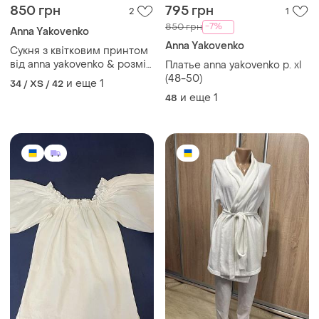
850 грн
795 грн
2
1
-7%
850 грн
Anna Yakovenko
Anna Yakovenko
Сукня з квітковим принтом
від anna yakovenko & розмір
Платье anna yakovenko р. xl
від s go xl
(48-50)
и еще
1
34 / XS / 42
и еще
1
48