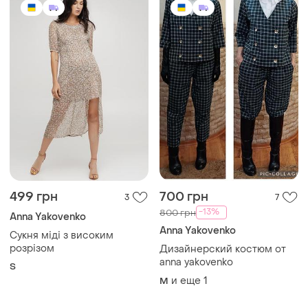
499 грн
700 грн
3
7
-13%
800 грн
Anna Yakovenko
Anna Yakovenko
Сукня міді з високим
розрізом
Дизайнерский костюм от
anna yakovenko
S
и еще
1
M