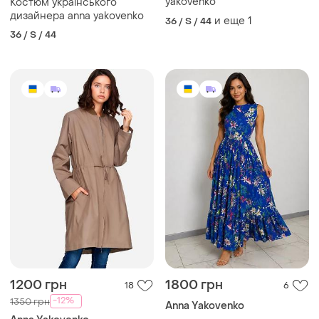
yakovenko
Костюм українського
дизайнера anna yakovenko
и еще
1
36 / S / 44
36 / S / 44
1200 грн
1800 грн
18
6
-12%
1350 грн
Anna Yakovenko