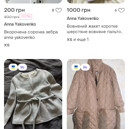
200 грн
1000 грн
8
6
-50%
400 грн
Anna Yakovenko
Anna Yakovenko
Вовняний жакет коротке
шерстяне вовняне пальто
Вкорочена сорочка зебра
полупальио напівпальто
anna yakovenko
и еще
1
ХS
приталений жакет піджак
ХS
кардиган букле з баскою з
поясом в стилі baby doll