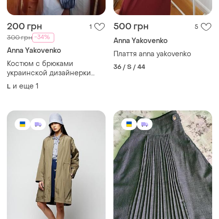
200 грн
500 грн
1
5
-34%
300 грн
Anna Yakovenko
Anna Yakovenko
Плаття anna yakovenko
Костюм с брюками
36 / S / 44
украинской дизайнерки
анны яковенко
и еще
1
L