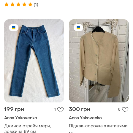
(1)
199 грн
300 грн
1
8
Anna Yakovenko
Anna Yakovenko
Джинси стрейч мерч,
Піджак-сорочка з китицями
довжина 89 см.