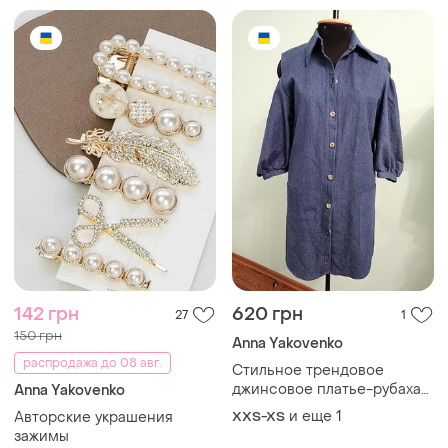
142 грн
620 грн
27
1
150 грн
Anna Yakovenko
распродажа до 08 авг.
Стильное трендовое
джинсовое платье-рубаха
Anna Yakovenko
от украинского бренда anna
и еще
1
Авторские украшения
XXS-XS
yakovenko.
зажимы