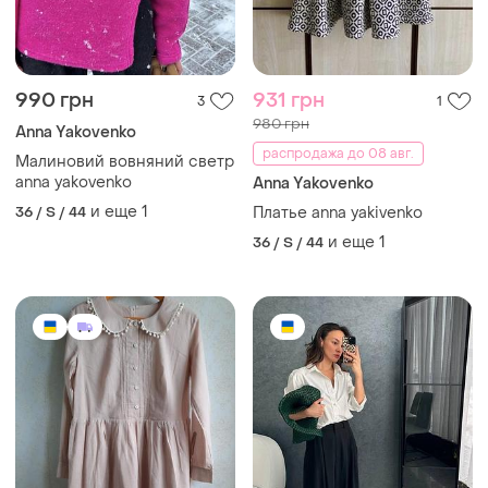
990 грн
931 грн
3
1
980 грн
Anna Yakovenko
распродажа до 08 авг.
Малиновий вовняний светр
anna yakovenko
Anna Yakovenko
и еще
1
36 / S / 44
Платье anna yakivenko
и еще
1
36 / S / 44