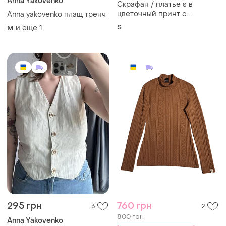
Anna Yakovenko
Скрафан / платье s в
цветочный принт с
Anna yakovenko плащ тренч
оборкой от anna yakovenko
S
и еще
1
M
295 грн
760 грн
3
2
800 грн
Anna Yakovenko