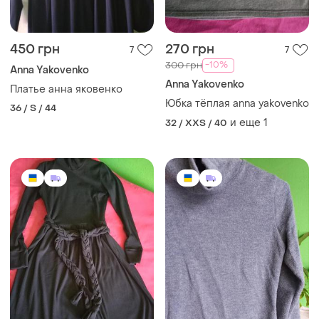
450 грн
270 грн
7
7
-10%
300 грн
Anna Yakovenko
Anna Yakovenko
Платье анна яковенко
Юбка тёплая anna yakovenko
36 / S / 44
и еще
1
32 / XXS / 40