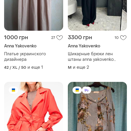
1000 грн
3300 грн
27
10
Anna Yakovenko
Anna Yakovenko
Платье украинского
Шикарные брюки лен
дизайнера
штаны anna yakovenko
палаццо льняные льняные
и еще
1
и еще
2
42 / XL / 50
M
льняные черные m-l легкие
дышат