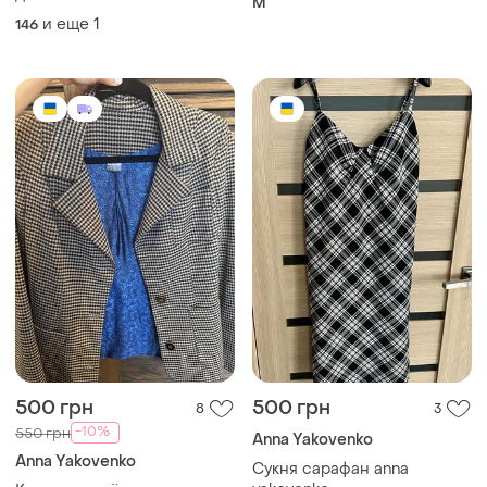
M
и еще
1
146
500 грн
500 грн
8
3
-10%
550 грн
Anna Yakovenko
Anna Yakovenko
Сукня сарафан anna