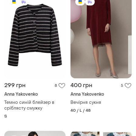
299 грн
400 грн
8
5
Anna Yakovenko
Anna Yakovenko
Темно синій блейзер в
Вечірня сукня
сріблясту смужку
40 / L / 48
S