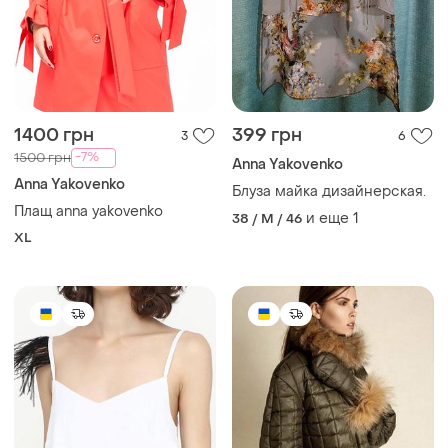
1400 грн
399 грн
3
6
-7%
1500 грн
Anna Yakovenko
Anna Yakovenko
Блуза майка дизайнерская.
Плащ anna yakovenko
и еще
1
38 / M / 46
XL