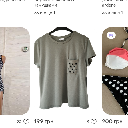
камушками
ardene
и еще
1
и еще
1
36
36
199 грн
200 грн
20
9