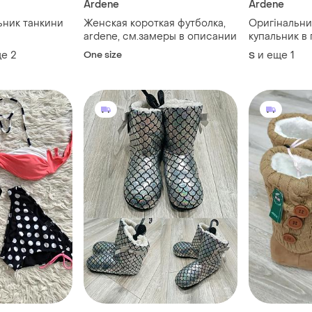
Ardene
Ardene
ьник танкини
Женская короткая футболка,
Оригінальни
ardene, см.замеры в описании
купальник в
ще
2
One size
и еще
1
S