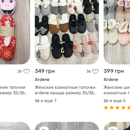
349 грн
399 грн
26
36
Ardene
Ardene
ние тапочки
Женские комнатные тапочки
Женские ши
азмер 35/36;
ardene канада размер 35/36;
комнатные т
37/38; 39/40; 41/42
канада разме
и еще
7
и еще
5
35
35
39/40