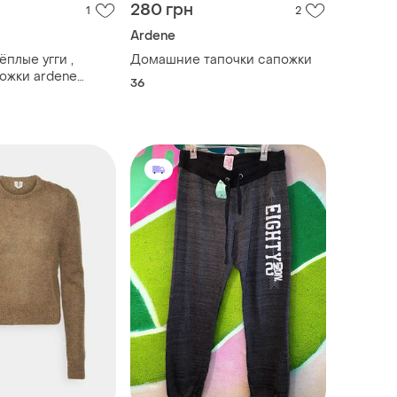
280 грн
1
2
Ardene
плые угги ,
Домашние тапочки сапожки
ожки ardene
36
ер 35/36; 39/40