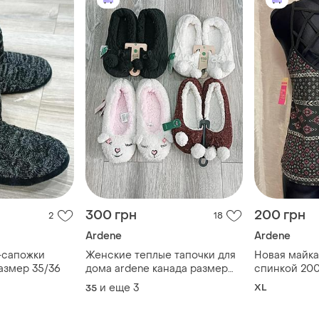
300 грн
200 грн
2
18
Ardene
Ardene
-сапожки
Женские теплые тапочки для
Новая майка
азмер 35/36
дома ardene канада размер
спинкой 200
35/36; 39/40
и еще
3
XL
35