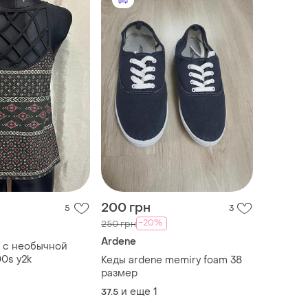
200 грн
5
3
-20%
250 грн
Ardene
 с необычной
0s y2k
Кеды ardene memiry foam 38
размер
и еще
1
37.5