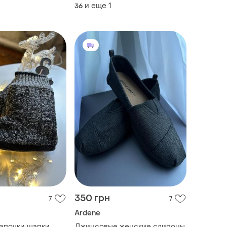
и еще
1
36
350 грн
7
7
Ardene
апочки шапки
Джинсовые женские слипоны