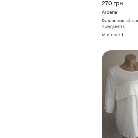
270 грн
Ardene
Купальник збірн
предметів
и еще
1
M