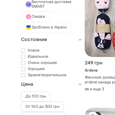
Бесплатная доставка
SMART
Скидка
Зроблено в Україні
Состояние
Новое
Идеальное
249 грн
Очень хорошее
Хорошее
Ardene
Удовлетворительное
Женские домаш
ardene канада р
Цена
37/38
и еще
3
35
До 100 грн
От 100 до 300 грн