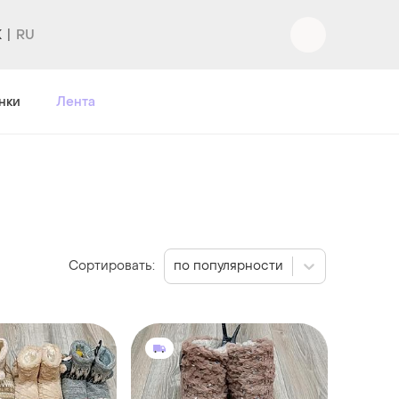
K
Вход
|
Регистрация
нки
Лента
Сортировать:
по популярности