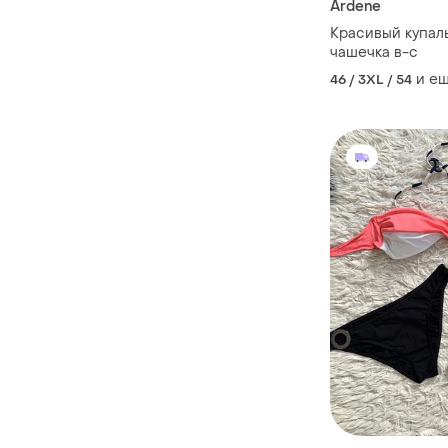
Ardene
Красивый купал
чашечка в-с
и е
46 / 3XL / 54