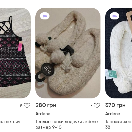
280 грн
370 грн
9
7
Ardene
Ardene
ка летняя
Теплые тапки лодочки ardene
Тапочки жен
размер 9-10
38