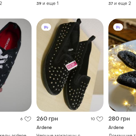
2
и еще
1
и еще
2
39
37
260 грн
280 грн
6
10
Ardene
Ardene
Новые женские кеды ardene
Черные мокасины с
Домашние т