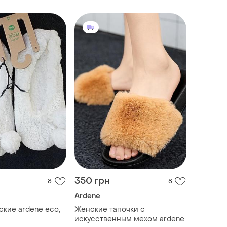
350 грн
8
8
Ardene
ские ardene eco,
Женские тапочки с
искусственным мехом ardene