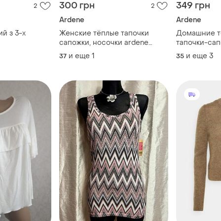
300 грн
349 грн
2
2
Ardene
Ardene
ий з 3-х
Женские тёплые тапочки
Домашние тё
сапожки, носочки ardene
тапочки-сап
канада размер 37/38
канада разм
и еще
1
и еще
3
37
35