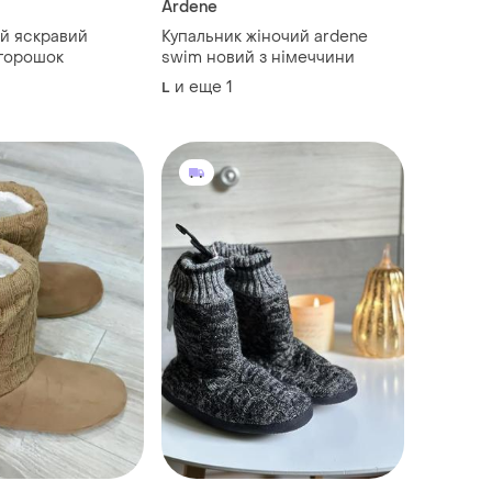
Ardene
й яскравий
Купальник жіночий ardene
 горошок
swim новий з німеччини
и еще
1
L