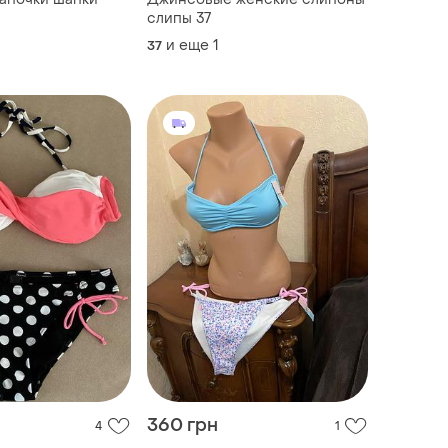
слипы 37
и еще
1
37
360 грн
4
1