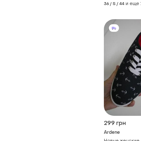
и еще
36 / S / 44
299 грн
Ardene