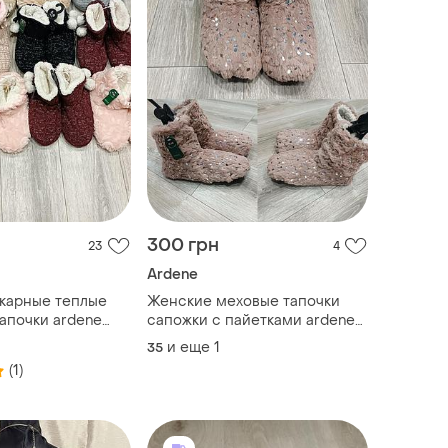
300 грн
23
4
Ardene
карные теплые
Женские меховые тапочки
апочки ardene
сапожки с пайетками ardene
р 35/36; 37/38;
канада размер 35/36
и еще
1
35
(1)