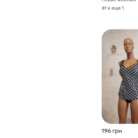
и еще
1
37
196 грн