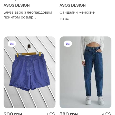
ASOS DESIGN
ASOS DESIGN
Блуза asos з леопардовим
Сандалии женские
принтом розмір l.
EU 36
L
200 грн
380 грн
2
6