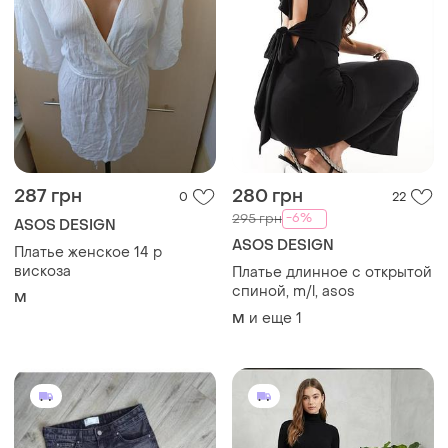
287 грн
280 грн
0
22
-6%
295 грн
ASOS DESIGN
ASOS DESIGN
Платье женское 14 р
вискоза
Платье длинное с открытой
спиной, m/l, asos
M
и еще
1
M