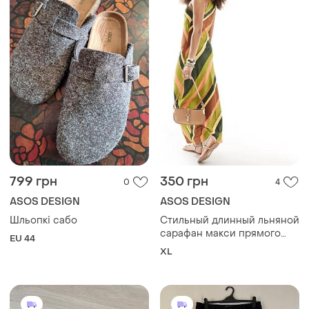
799 грн
350 грн
0
4
ASOS DESIGN
ASOS DESIGN
Шльопкі сабо
Стильный длинный льняной
сарафан макси прямого
EU 44
силуэта, с американской
XL
проймой, бретельками-
борцовками и полосатым
принтом, asos dezign,
14/42/ xl/50.