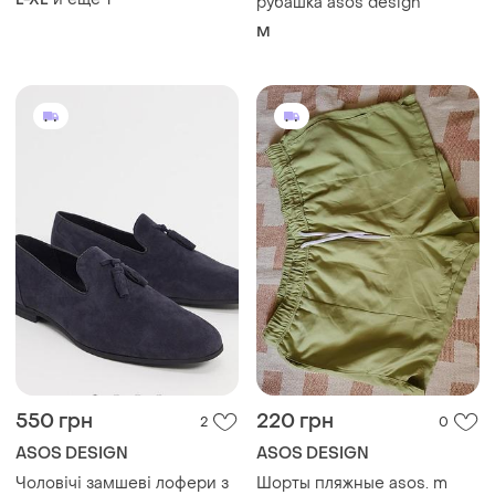
рубашка asos design
M
550 грн
220 грн
2
0
ASOS DESIGN
ASOS DESIGN
Чоловічі замшеві лофери з
Шорты пляжные asos. m