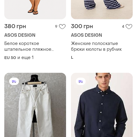
380 грн
300 грн
9
4
ASOS DESIGN
ASOS DESIGN
Белое короткое
Женские полоскатые
штапельное пляжное
брюки кюлоты в рубчик
платье 22 размер
и еще
1
L
EU 50