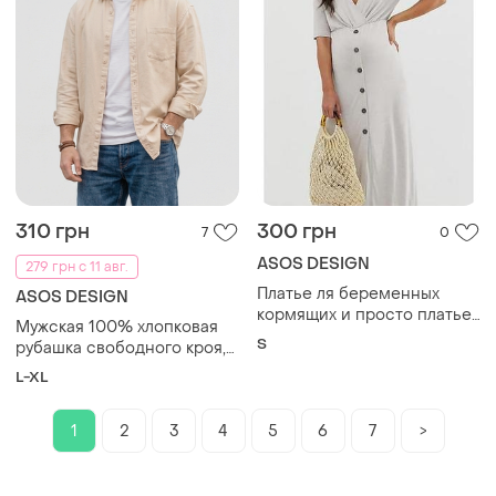
310 грн
300 грн
7
0
ASOS DESIGN
279 грн с 11 авг.
Платье ля беременных
ASOS DESIGN
кормящих и просто платье
Мужская 100% хлопковая
макси на пуговках asos
S
рубашка свободного кроя,
design s
asos design, l
L-XL
1
2
3
4
5
6
7
>