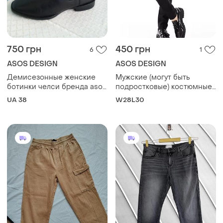
750 грн
450 грн
6
1
ASOS DESIGN
ASOS DESIGN
Демисезонные женские
Мужские (могут быть
ботинки челси бренда asos
подростковые) костюмные
design крупнобритания
черные брюки asos design
UA 38
W28L30