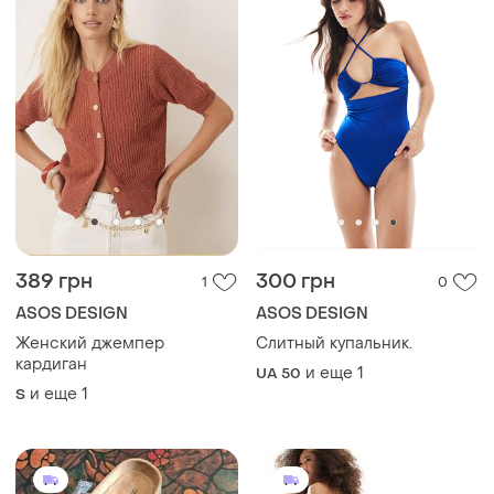
389 грн
300 грн
1
0
ASOS DESIGN
ASOS DESIGN
Женский джемпер
Слитный купальник.
кардиган
и еще
1
UA 50
и еще
1
S