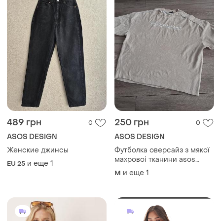
489 грн
250 грн
0
0
ASOS DESIGN
ASOS DESIGN
Женские джинсы
Футболка оверсайз з мякої
махровоі тканини asos
и еще
1
EU 25
design
и еще
1
M