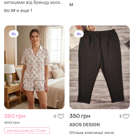
китицями від бренду asos
M
design у глибокому темно-
и еще
1
EU 39
синьому відтінку
360 грн
350 грн
0
3
400 грн
ASOS DESIGN
распродажа до 13 авг.
Штани класичні asos