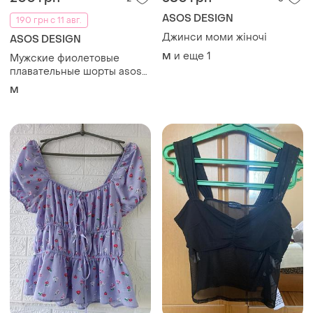
ASOS DESIGN
190 грн с 11 авг.
Джинси моми жіночі
ASOS DESIGN
и еще
1
M
Мужские фиолетовые
плавательные шорты asos
m оригинал асос шорты
M
untuk плавания на резинке
с сеткой пляжные шорты
46 48