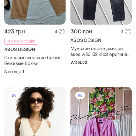
423 грн
300 грн
4
11
ASOS DESIGN
381 грн с 12 авг.
Мужские серые джинсы
ASOS DESIGN
asos w36 l32 xl xxl оригинал
Стильные женские брюки,
асос прямые стрейчевые
W36L32
бежевые брюки
джинсы тянущиеся серого
свободного кроя, женская
и еще
1
цвета 52 54
S
одежда