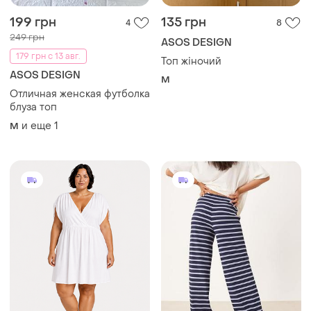
199 грн
135 грн
4
8
249 грн
ASOS DESIGN
179 грн с 13 авг.
Топ жіночий
ASOS DESIGN
M
Отличная женская футболка
блуза топ
и еще
1
M