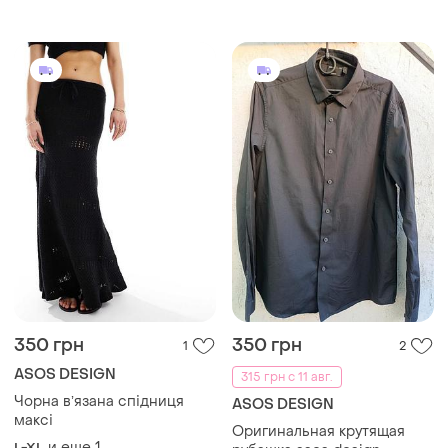
350 грн
350 грн
1
2
ASOS DESIGN
315 грн с 11 авг.
Чорна вʼязана спідниця
ASOS DESIGN
максі
Оригинальная крутящая
и еще
1
L-XL