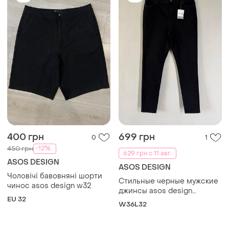
400 грн
699 грн
0
1
-12%
450 грн
629 грн с 11 авг.
ASOS DESIGN
ASOS DESIGN
Чоловічі бавовняні шорти
Стильные черные мужские
чинос asos design w32
джинсы asos design
EU 32
(размер 36/32)
W36L32