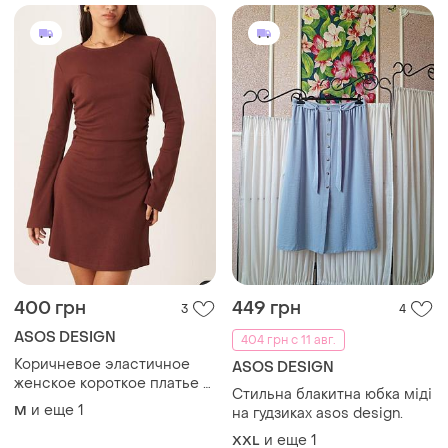
400 грн
449 грн
3
4
ASOS DESIGN
404 грн с 11 авг.
Коричневое эластичное
ASOS DESIGN
женское короткое платье в
Стильна блакитна юбка міді
рубчик
и еще
1
M
на гудзиках asos design.
и еще
1
XXL