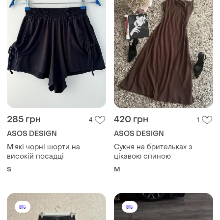
285 грн
420 грн
4
1
ASOS DESIGN
ASOS DESIGN
Мʼякі чорні шорти на
Сукня на брительках з
високій посадці
цікавою спиною
S
M