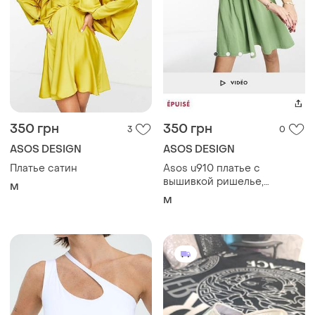
350 грн
350 грн
3
0
ASOS DESIGN
ASOS DESIGN
Платье сатин
Asos u910 платье с
вышивкой ришелье,
M
прошва. хлопок
M