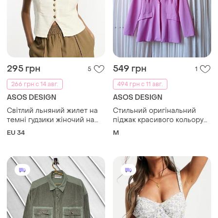
295 грн
549 грн
5
1
266 грн с 14 авг.
494 грн с 11 авг.
ASOS DESIGN
ASOS DESIGN
Світлий льняний жилет на
Стильний оригінальний
темні гудзики жіночий на
піджак красивого кольору
дівчину школярку asos
asos design.
EU 34
M
design 34