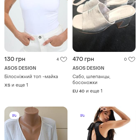
130 грн
470 грн
4
0
ASOS DESIGN
ASOS DESIGN
Білосніжний топ -майка
Сабо, шлепанцы,
босоножки
и еще
1
ХS
и еще
1
EU 40