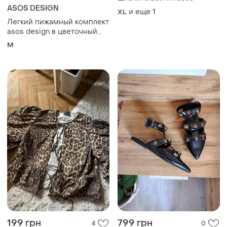
ASOS DESIGN
и еще
1
XL
Легкий пижамный комплект
asos design в цветочный
принт (рубашка + шорты)
M
199 грн
799 грн
4
0