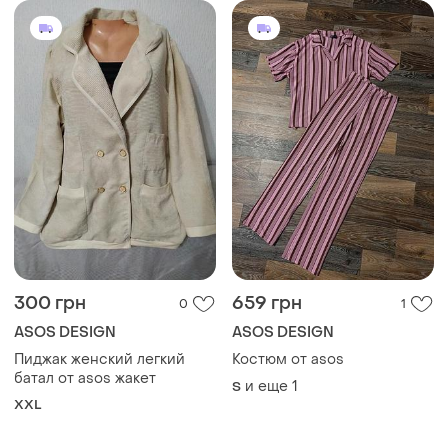
300 грн
659 грн
0
1
ASOS DESIGN
ASOS DESIGN
Пиджак женский легкий
Костюм от asos
батал от asos жакет
и еще
1
S
XXL