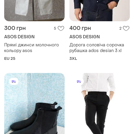
300 грн
400 грн
5
2
ASOS DESIGN
ASOS DESIGN
Прямі джинси молочного
Дорога соловіча сорочка
кольору asos
рубашка ados desian 3 xl
EU 25
3XL