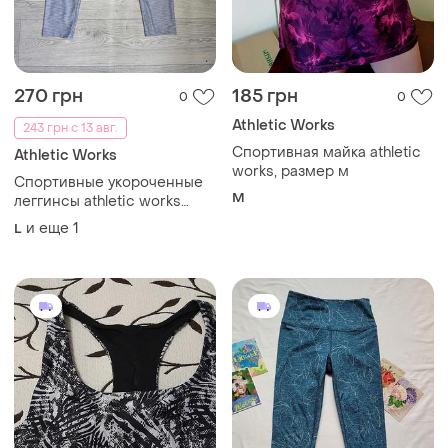
270 грн
185 грн
0
0
Athletic Works
243 грн с 13 авг.
Спортивная майка athletic
Athletic Works
works, размер м
Спортивные укороченные
M
леггинсы athletic works
лосины для тренировок
и еще
1
L