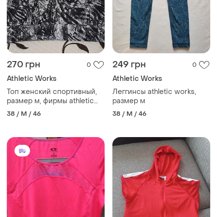
270 грн
249 грн
0
0
Athletic Works
Athletic Works
Топ женский спортивный,
Леггинсы athletic works,
размер м, фирмы athletic
размер м
works
38 / M / 46
38 / M / 46