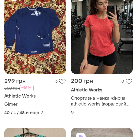
299 грн
200 грн
3
0
-46%
550 грн
Athletic Works
Athletic Works
Спортивна майка жіноча
athletic works (кораловий
Gimer
меланж)
S
и еще
2
40 / L / 48