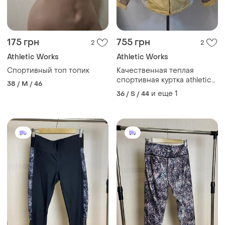
175 грн
755 грн
2
2
Athletic Works
Athletic Works
Спортивный топ топик
Качественная теплая
спортивная куртка athletic
38 / M / 46
works
и еще
1
36 / S / 44