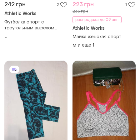
242 грн
223 грн
2
1
235 грн
Athletic Works
распродажа до 09 авг.
Футболка спорт с
треугольным вырезом
Athletic Works
горловины athletic works
L
Майка женская спорт
и еще
1
M