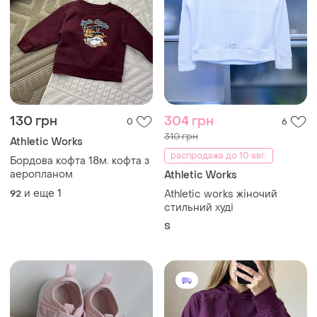
130 грн
304 грн
0
6
310 грн
Athletic Works
распродажа до 10 авг.
Бордова кофта 18м. кофта з
аеропланом
Athletic Works
и еще
1
92
Athletic works жіночий
стильний худі
S