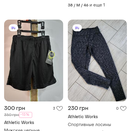
и еще
1
38 / M / 46
300 грн
230 грн
3
0
-15%
350 грн
Athletic Works
Athletic Works
Спортивные лосины
Мужские черные