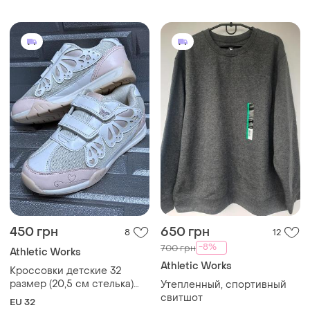
450 грн
650 грн
8
12
-8%
700 грн
Athletic Works
Athletic Works
Кроссовки детские 32
размер (20,5 см стелька)
Утепленный, спортивный
athletic works блестящие
свитшот
EU 32