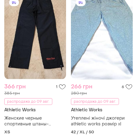
366 грн
266 грн
1
6
385 грн
280 грн
распродажа до 09 авг.
распродажа до 09 авг.
Athletic Works
Athletic Works
Женские черные
Утеплені жіночі джогери
спортивные штаны-
athletic works розмір xl
ветровки от бренда athletic
ХS
42 / XL / 50
works.