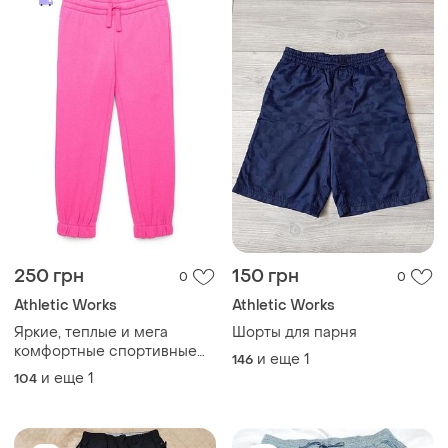
250 грн
150 грн
0
0
Athletic Works
Athletic Works
Яркие, теплые и мега
Шорты для парня
комфортные спортивные
и еще
1
146
штаны-джоггеры на флисе
и еще
1
104
для девочки от
американского бренда
athletic works!