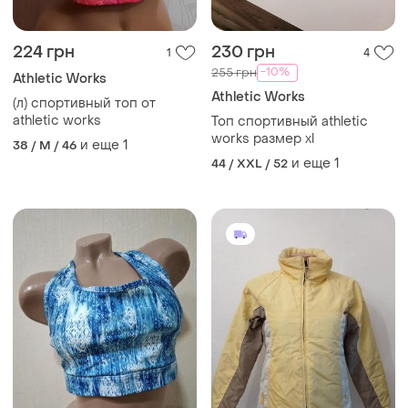
224 грн
230 грн
1
4
-10%
255 грн
Athletic Works
Athletic Works
(л) спортивный топ от
athletic works
Топ спортивный athletic
works размер xl
и еще
1
38 / M / 46
и еще
1
44 / XXL / 52