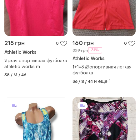
215 грн
160 грн
0
0
-31%
229 грн
Athletic Works
Athletic Works
Яркая спортивная футболка
athletic works m
1+1=3 🎁спортивная легкая
футболка
38 / M / 46
и еще
1
36 / S / 44