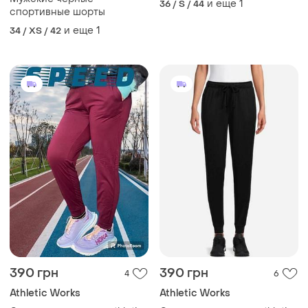
и еще
1
36 / S / 44
спортивные шорты
и еще
1
34 / XS / 42
390 грн
390 грн
4
6
Athletic Works
Athletic Works