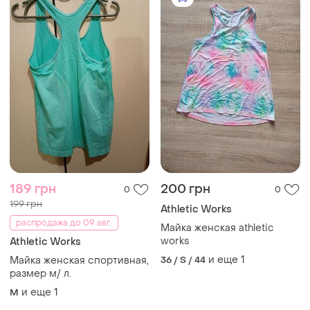
189 грн
200 грн
0
0
199 грн
Athletic Works
распродажа до 09 авг.
Майка женская athletic
works
Athletic Works
и еще
1
Майка женская спортивная,
36 / S / 44
размер м/ л.
и еще
1
M