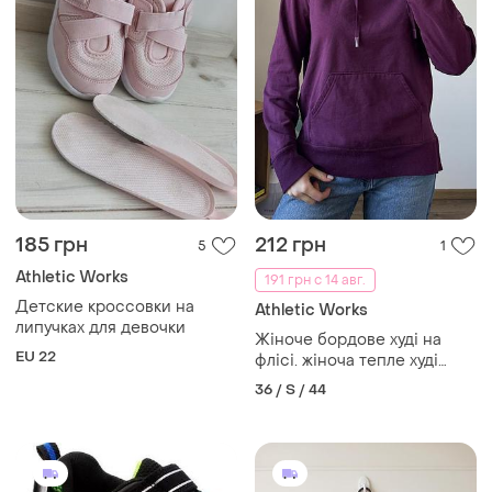
185 грн
212 грн
5
1
Athletic Works
191 грн с 14 авг.
Детские кроссовки на
Athletic Works
липучках для девочки
Жіноче бордове худі на
EU 22
флісі. жіноча тепле худі
бордо
36 / S / 44