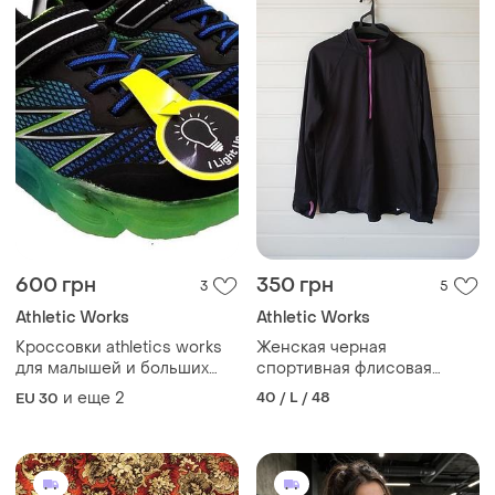
600 грн
350 грн
3
5
Athletic Works
Athletic Works
Кроссовки athletics works
Женская черная
для малышей и больших
спортивная флисовая
мальчиков со
кофта
и еще
2
40 / L / 48
EU 30
светодиодной подсветкой