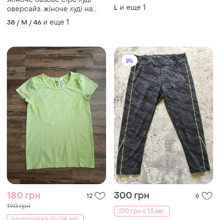
athletic works
и еще
1
L
оверсайз. жіноче худі на
флісі
и еще
1
38 / M / 46
180 грн
300 грн
12
6
190 грн
270 грн с 13 авг.
распродажа до 09 авг.