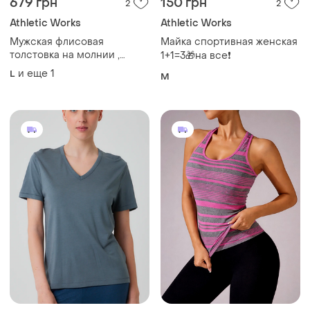
679 грн
150 грн
2
2
Athletic Works
Athletic Works
Мужская флисовая
Майка спортивная женская
толстовка на молнии ,
1+1=3🎁на все❗
размер l , khaki heather .
и еще
1
L
M