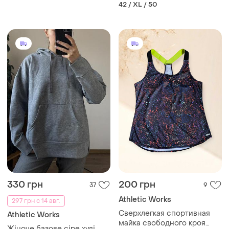
нарядные для девочки на
42 / XL / 50
липучках
330 грн
200 грн
37
9
Athletic Works
297 грн с 14 авг.
Сверхлегкая спортивная
Athletic Works
майка свободного кроя
Жіноче базове сіре худі