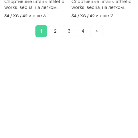
Спортивные штаны athletic
Спортивные штаны athletic
works. весна, на легком
works. весна, на легком
флисе
флисе. черные - xs, l, xl
и еще
3
и еще
2
34 / XS / 42
34 / XS / 42
1
2
3
4
>