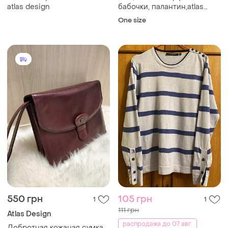
atlas design
бабочки, палантин,atlas
gesign,
One size
550 грн
105 грн
1
1
111 грн
Atlas Design
распродажа до 07 авг.
Добротная кожаная сумка