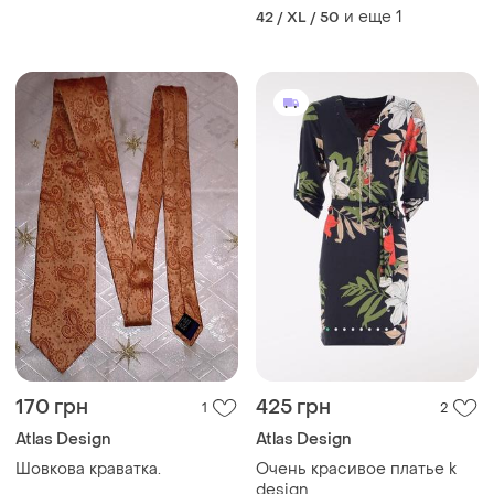
xl франция
и еще
1
42 / XL / 50
170 грн
425 грн
1
2
Atlas Design
Atlas Design
Шовкова краватка.
Очень красивое платье k
design