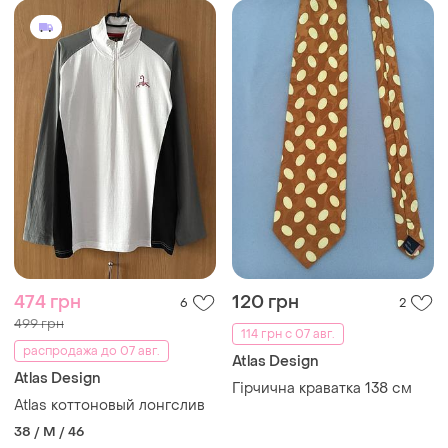
474 грн
120 грн
6
2
499 грн
114 грн с 07 авг.
распродажа до 07 авг.
Atlas Design
Atlas Design
Гірчична краватка 138 см
Atlas коттоновый лонгслив
38 / M / 46