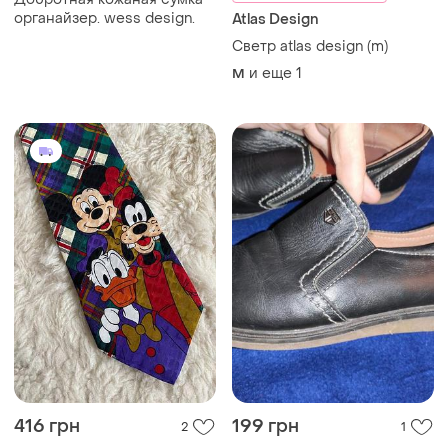
органайзер. wess design.
Atlas Design
Светр atlas design (m)
и еще
1
M
416 грн
199 грн
2
1