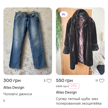
300 грн
550 грн
3
11
-21%
688 грн
Atlas Design
Atlas Design
Чоловічі джинси
Супер теплый шуба. мех
L
полированная экоцигейка