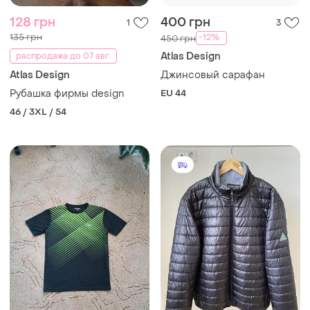
128 грн
400 грн
1
3
135 грн
-12%
450 грн
Atlas Design
распродажа до 07 авг.
Atlas Design
Джинсовый сарафан
Рубашка фирмы design
EU 44
46 / 3XL / 54