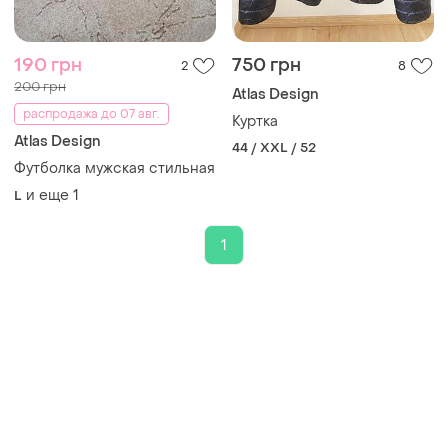
190 грн
750 грн
2
8
200 грн
Atlas Design
распродажа до 07 авг.
Куртка
Atlas Design
44 / XXL / 52
Футболка мужская стильная
и еще
1
L
1