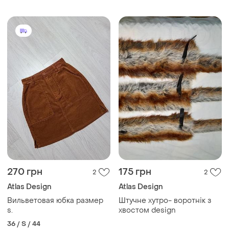
270 грн
175 грн
2
2
Atlas Design
Atlas Design
Вильветовая юбка размер
Штучне хутро- воротнік з
s.
хвостом design
36 / S / 44