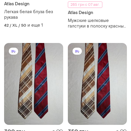
Atlas Design
285 грн с 07 авг.
Легкая белая блуза без
Atlas Design
рукава
Мужские шелковые
и еще
1
42 / XL / 50
галстуки в полоску красный
и бежевый