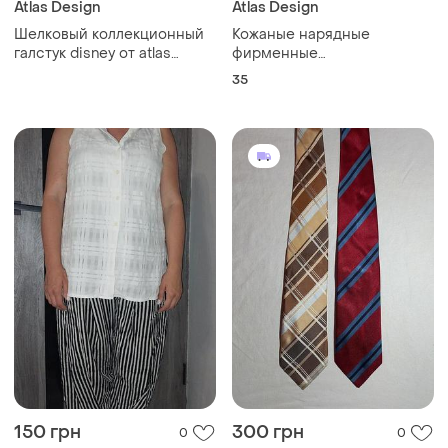
Atlas Design
Atlas Design
Шелковый коллекционный
Кожаные нарядные
галстук disney от atlas
фирменные
design, итальялия
туфли.desigh.35.
35
150 грн
300 грн
0
0