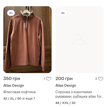
350 грн
200 грн
1
2
Atlas Design
Atlas Design
Флисовая кофтина
Сорочка з короткими
рукавами, рубашка atlas for
и еще
1
42 / XL / 50
men
44 / XXL / 52