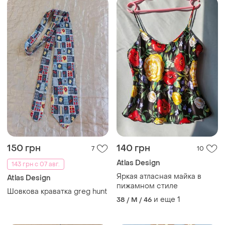
150 грн
140 грн
7
10
Atlas Design
143 грн с 07 авг.
Яркая атласная майка в
Atlas Design
пижамном стиле
Шовкова краватка greg hunt
и еще
1
38 / M / 46