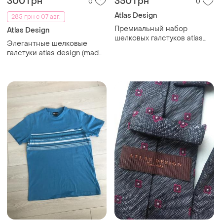
300 грн
350 грн
0
0
Atlas Design
285 грн с 07 авг.
Премиальный набор
Atlas Design
шелковых галстуков atlas
Элегантные шелковые
design (made in italy)
галстуки atlas design (made
in italy) - 100% pure silk