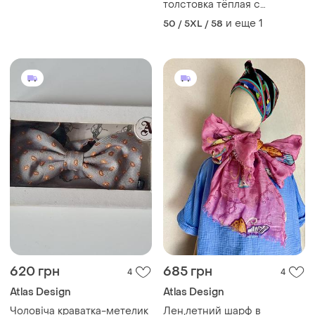
толстовка тёплая с
начёсом меланж аtlas for
и еще
1
50 / 5XL / 58
men (франция) очень
большой размер
620 грн
685 грн
4
4
Atlas Design
Atlas Design
Чоловіча краватка-метелик
Лен,летний шарф в