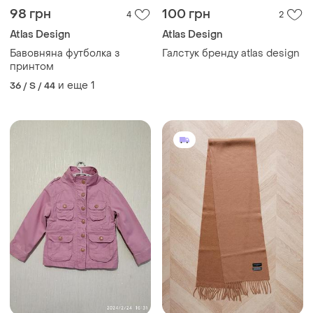
98 грн
100 грн
4
2
Atlas Design
Atlas Design
Бавовняна футболка з
Галстук бренду atlas design
принтом
и еще
1
36 / S / 44