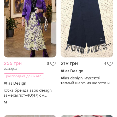
256 грн
219 грн
5
4
270 грн
Atlas Design
распродажа до 07 авг.
Atlas design, мужской
теплый шарф из шерсти и
Atlas Design
кашемирк, темно синего
Юбка бренда asos design.
цвета.
замеры:пот-40(47) см,
поб-55(62), длина изделия
M
-86 см.