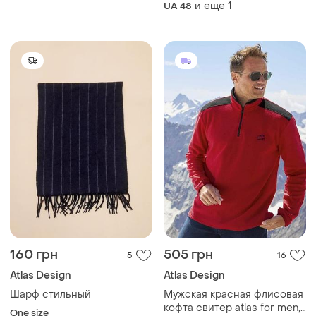
и еще
1
UA 48
160 грн
505 грн
5
16
Atlas Design
Atlas Design
Шарф стильный
Мужская красная флисовая
кофта свитер atlas for men,
One size