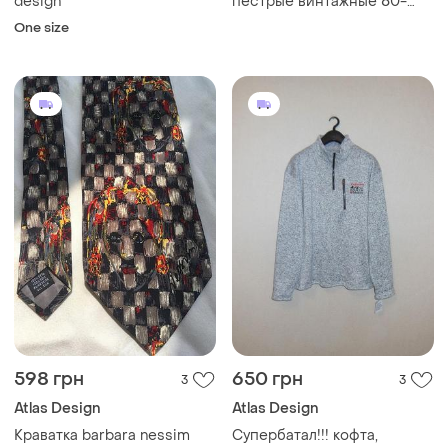
design
пестрые винтажные 80-
90е
One size
598 грн
650 грн
3
3
Atlas Design
Atlas Design
Краватка barbara nessim
Супербатал!!! кофта,