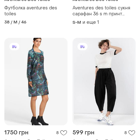
Футболка aventures des
Aventures des toiles сукня
toiles
сарафан 36 s m принт
преміум бренд франція
38 / M / 46
и еще
1
S-M
1750 грн
599 грн
8
8