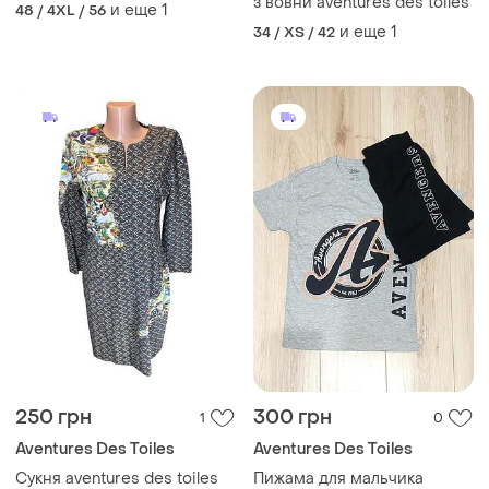
з вовни aventures des toiles
и еще
1
48 / 4XL / 56
и еще
1
34 / XS / 42
250 грн
300 грн
1
0
Aventures Des Toiles
Aventures Des Toiles
Сукня aventures des toiles
Пижама для мальчика