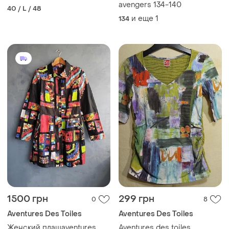
avengers 134-140
40 / L / 48
и еще
1
134
1500 грн
299 грн
0
8
Aventures Des Toiles
Aventures Des Toiles
Женский плащaventures
Aventures des toiles,