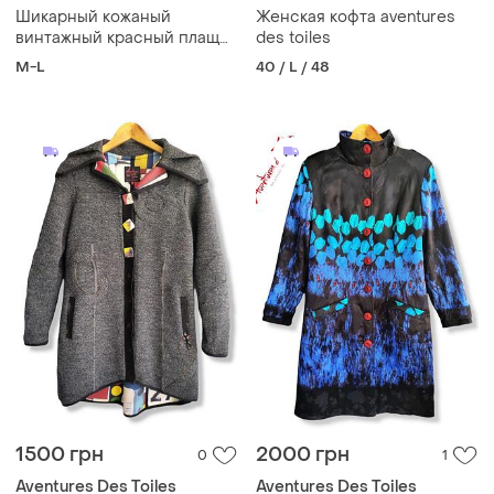
Шикарный кожаный
Женская кофта aventures
винтажный красный плащ
des toiles
aventures des toiles art
M-L
40 / L / 48
&amp; pret a porter
франция
1500 грн
2000 грн
0
1
Aventures Des Toiles
Aventures Des Toiles