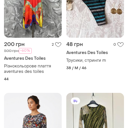
200 грн
48 грн
2
0
-60%
500 грн
Aventures Des Toiles
Aventures Des Toiles
Трусики, стринги m
Різнокольорове плаття
38 / M / 46
aventures des toiles
44