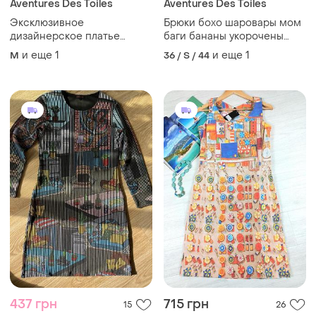
Aventures Des Toiles
Aventures Des Toiles
Эксклюзивное
Брюки бохо шаровары мом
дизайнерское платье
баги бананы укорочены
aventures des toiles, m/l
adventures des toiles
и еще
1
и еще
1
M
36 / S / 44
437 грн
715 грн
15
26