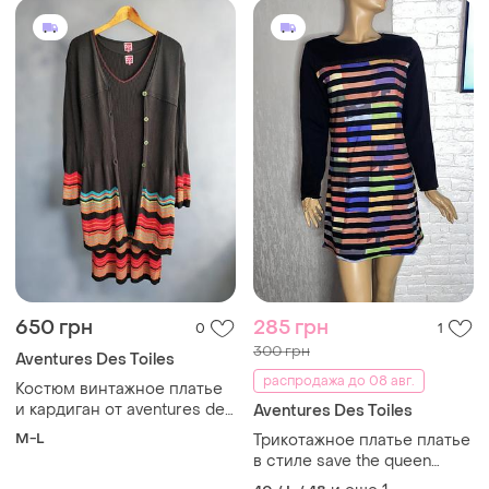
650 грн
285 грн
0
1
300 грн
Aventures Des Toiles
распродажа до 08 авг.
Костюм винтажное платье
и кардиган от aventures des
Aventures Des Toiles
toiles art &amp; pret a porter
M-L
Трикотажное платье платье
франция
в стиле save the queen
aventures des toiles,xl