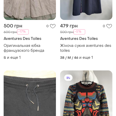
500 грн
479 грн
0
0
-17%
-5%
600 грн
500 грн
Aventures Des Toiles
Aventures Des Toiles
Оригинальная юбка
Жіноча сукня aventures des
французского бренда
toiles
и еще
1
и еще
1
S
38 / M / 46