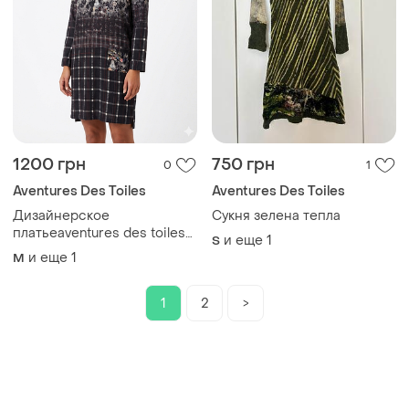
1200 грн
750 грн
0
1
Aventures Des Toiles
Aventures Des Toiles
Дизайнерское
Сукня зелена тепла
платьеaventures des toiles
и еще
1
S
— искусство в вашем
и еще
1
M
гардеробе
1
2
>