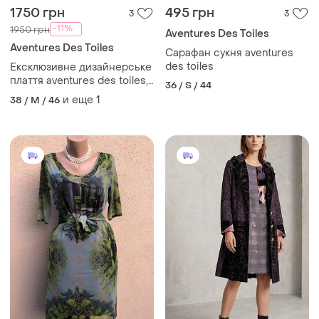
1750 грн
495 грн
3
3
-11%
1950 грн
Aventures Des Toiles
Aventures Des Toiles
Сарафан сукня aventures
des toiles
Ексклюзивне дизайнерське
плаття aventures des toiles,
36 / S / 44
m/l
и еще
1
38 / M / 46