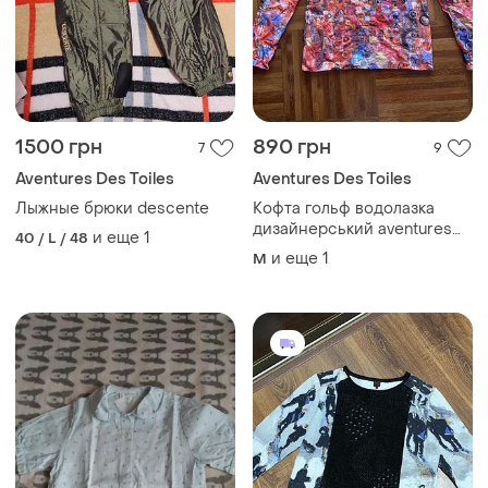
1500 грн
890 грн
7
9
Aventures Des Toiles
Aventures Des Toiles
Лыжные брюки descente
Kофта гольф водолазка
дизайнерський aventures
и еще
1
40 / L / 48
des toiles the 42 м-l франція
и еще
1
M