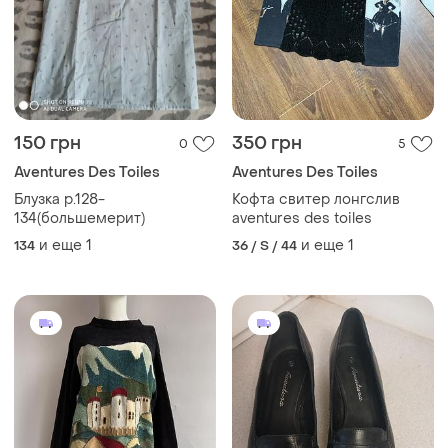
150 грн
350 грн
0
5
Aventures Des Toiles
Aventures Des Toiles
Блузка р.128-
Кофта свитер лонгслив
134(большемерит)
aventures des toiles
и еще
1
и еще
1
134
36 / S / 44