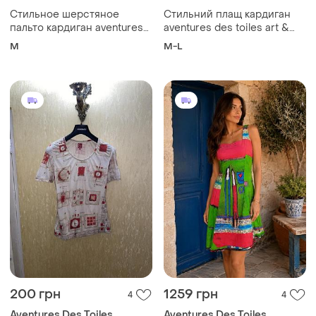
Стильное шерстяное
Стильний плащ кардиган
пальто кардиган aventures
aventures des toiles art &
des toiles art &amp; pret a
pret a porter франція
M
M-L
porter франция
200 грн
1259 грн
4
4
Aventures Des Toiles
Aventures Des Toiles