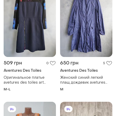
509 грн
650 грн
0
5
Aventures Des Toiles
Aventures Des Toiles
Оригинальное платье
Женский синий легкий
avetures des toiles art
плащ дождевик avetures
&amp; pret a porter
des toiles
M-L
M
франция