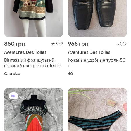
850 грн
965 грн
12
3
Aventures Des Toiles
Aventures Des Toiles
Вінтажний французький
Кожаные удобные туфли 50
вʼязаний светр vous etes з
г.
вишивкою цікавим
One size
40
сюжетним малюнком альпи
francois