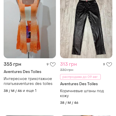
355 грн
313 грн
9
9
330 грн
Aventures Des Toiles
распродажа до 09 авг.
Интересное трикотажное
платьеaventures des toiles
Aventures Des Toiles
и еще
1
38 / M / 46
Коричневые штаны под
кожу
38 / M / 46