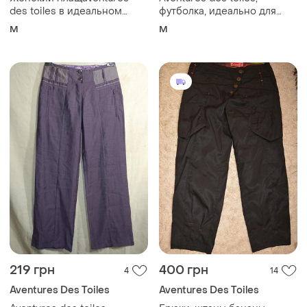
des toiles в идеальном
футболка, идеально для
состоянии. размер м
беременных.
M
M
219 грн
400 грн
4
14
Aventures Des Toiles
Aventures Des Toiles