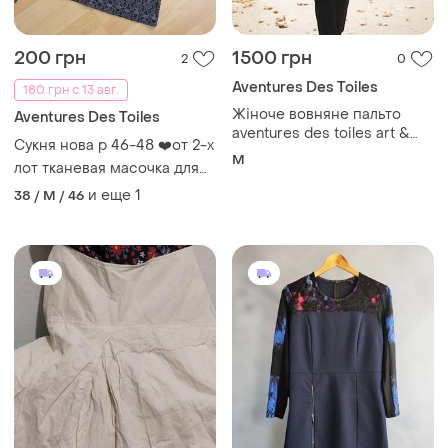
200 грн
1500 грн
2
0
Aventures Des Toiles
180 грн с 13 авг.
Жіноче вовняне пальто
Aventures Des Toiles
aventures des toiles art &
Сукня нова р 46-48 ❤️от 2-х
pret a porter франція
M
лот тканевая масочка для
лица в подарок
и еще
1
38 / M / 46