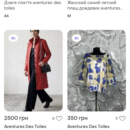
Довге плаття aventures des
Женский синий летний
toiles
плащ дождевик aventures
des toiles
46
M
2500 грн
350 грн
6
5
Aventures Des Toiles
Aventures Des Toiles