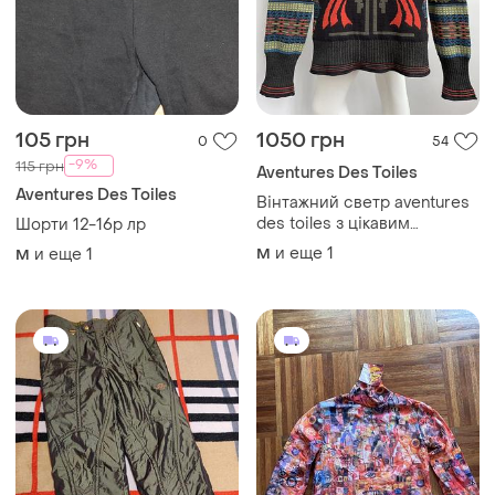
105 грн
1050 грн
0
54
-9%
115 грн
Aventures Des Toiles
Aventures Des Toiles
Вінтажний светр aventures
des toiles з цікавим
Шорти 12-16р лр
абстрактним принтом (
и еще
1
и еще
1
M
M
marithe francois girbaud )