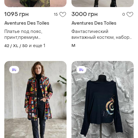
1095 грн
3000 грн
15
0
Aventures Des Toiles
Aventures Des Toiles
Платье под пояс,
Фантастический
принт,премиум
винтажный костюм, набор
бренд,франция,aventures
плащ и шелковое платье
и еще
1
M
42 / XL / 50
de toiles
aventures des toiles