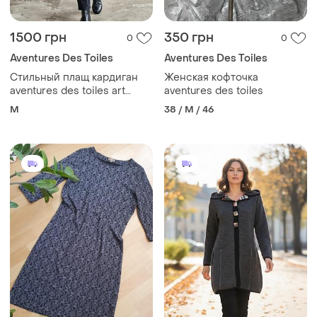
1500 грн
350 грн
0
0
Aventures Des Toiles
Aventures Des Toiles
Стильный плащ кардиган
Женская кофточка
aventures des toiles art
aventures des toiles
&amp; pret a porte франция
M
38 / M / 46