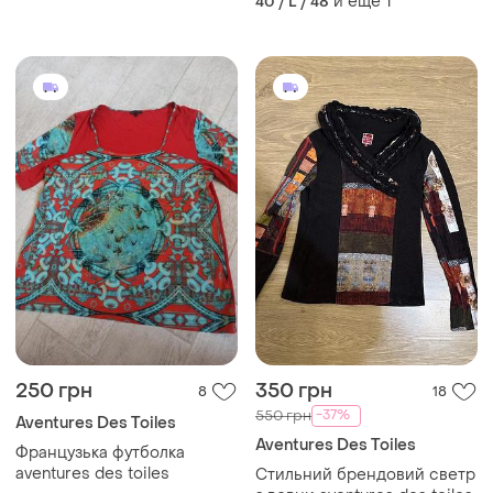
и еще
1
40 / L / 48
250 грн
350 грн
8
18
-37%
550 грн
Aventures Des Toiles
Aventures Des Toiles
Французька футболка
aventures des toiles
Стильний брендовий светр