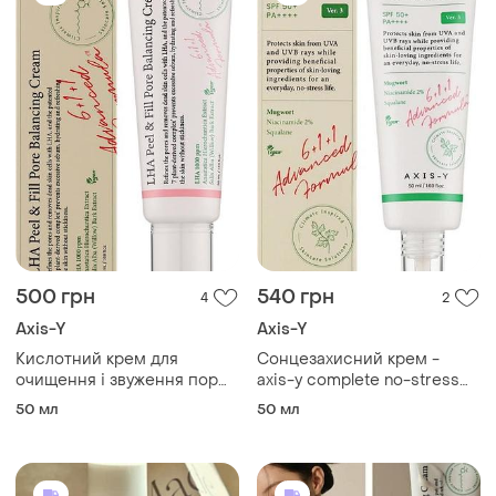
500 грн
540 грн
4
2
Axis-Y
Axis-Y
Кислотний крем для
Сонцезахисний крем -
очищення і звуження пор
axis-y complete no-stress
axis-y lha peel & fill pore
physical sunscreen spf 50+
50 мл
50 мл
balancing cream
50ml