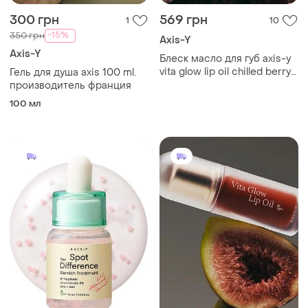
300 грн
569 грн
1
10
-15%
350 грн
Axis-Y
Axis-Y
Блеск масло для губ axis-y
vita glow lip oil chilled berry
Гель для душа axis 100 ml.
4,5 мл
производитель франция
100 мл