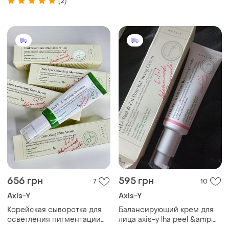
(2)
серум пігментації висипи
прищ акне почервоніння
подразнення
656 грн
595 грн
7
10
Axis-Y
Axis-Y
Корейская сыворотка для
Балансирующий крем для
осветления пигментации
лица axis-y lha peel &amp;