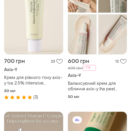
700 грн
600 грн
23
12
-1%
605 грн
Axis-Y
Axis-Y
Крем для рівного тону axis-
y txa 2.5% intensive
Балансуючий крем для
brightening cream 50 мл
обличчя axis-y lha peel
50 мл
&amp; fill pore balancing
50 мл
(3)
cream з lha-кислотою