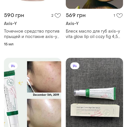
590 грн
569 грн
2
1
Axis-Y
Axis-Y
Точечное средство против
Блеск масло для губ axis-y
прыщей и постакне axis-y
vita glow lip oil cozy fig 4,5
spot the difference blemish
мл
15 мл
treatment 15 ml