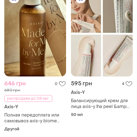
646 грн
595 грн
0
4
680 грн
Axis-Y
распродажа до 08 авг.
Балансирующий крем для
лица axis-y lha peel &amp;
Axis-Y
fill pore balancing cream с
50 мл
Полная передоплата или
уникальной lha-кислотой
самовывоз axis-y biome
50 ml
comforting infused toner
Другой
успокаивающий тонер с