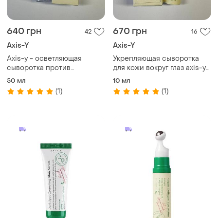
640 грн
670 грн
42
16
Axis-Y
Axis-Y
Axis-y - осветляющая
Укрепляющая сыворотка
сыворотка против
для кожи вокруг глаз axis-y -
пигментации - darc spot
vegan collagen eye serum
50 мл
10 мл
correcting glow serum
(1)
(1)