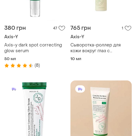
380 грн
765 грн
47
1
Axis-Y
Axis-Y
Axis-y dark spot correcting
Сыворотка-роллер для
glow serum
кожи вокруг глаз с
коллагеном axis-y vegan
50 мл
10 мл
collagen eye serum 10 ml
(8)