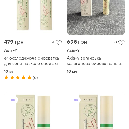
479 грн
695 грн
31
0
Axis-Y
Axis-Y
🌿 охолоджуюча сироватка
Axis-y веганська
для зони навколо очей axis-
колагенова сироватка для
y 10 мл
шкіри навколо очей, 10 мл
10 мл
10 мл
(6)