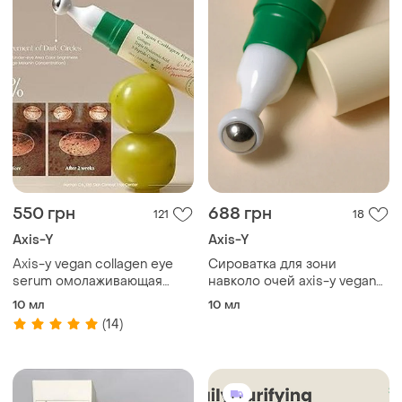
550 грн
688 грн
121
18
Axis-Y
Axis-Y
Axis-y vegan collagen eye
Сироватка для зони
serum омолаживающая
навколо очей axis-y vegan
сыворотка с пептидами 10
collagen eye serum
10 мл
10 мл
мл
(14)