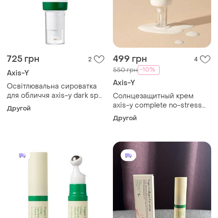
725 грн
499 грн
2
4
-10%
550 грн
Axis-Y
Axis-Y
Освітлювальна сироватка
для обличчя axis-y dark spot
Солнцезащитный крем
correcting glow serum, 50
axis-y complete no-stress
Другой
ml
physical sunscreen ver.3
Другой
spf50+ pa++++, 50 мл