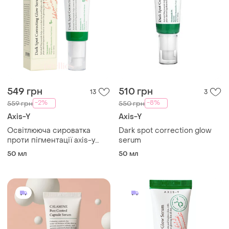
549 грн
510 грн
13
3
-2%
-8%
559 грн
550 грн
Axis-Y
Axis-Y
Освітлююча сироватка
Dark spot correction glow
проти пігментації axis-y
serum
dark spot correcting glow
50 мл
50 мл
serum, 50 мл