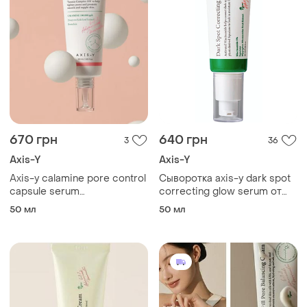
670 грн
640 грн
3
36
Axis-Y
Axis-Y
Axis-y calamine pore control
Сыворотка axis-y dark spot
capsule serum
correcting glow serum от
гипоаллергенная
пигментных пятен и для
50 мл
50 мл
капсульная сыворотка с
сияния кожи
каламином