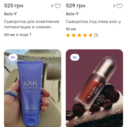
525 грн
529 грн
5
2
Axis-Y
Axis-Y
Сыворотка для осветления
Сыворотка под глаза axis-y
пигментации и сияния
10 мл
кожи axis-y dark spot
и еще
1
20 мл
(1)
correcting glow serum 20 ml
(миниатюра)