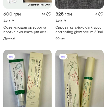
600 грн
825 грн
13
3
Axis-Y
Axis-Y
Осветляющая сыворотка
Сироватка axis-y dark spot
против пигментации axis-y
correcting glow serum 50ml
dark spot correcting glow
Другой
50 мл
serum axis y 50ml