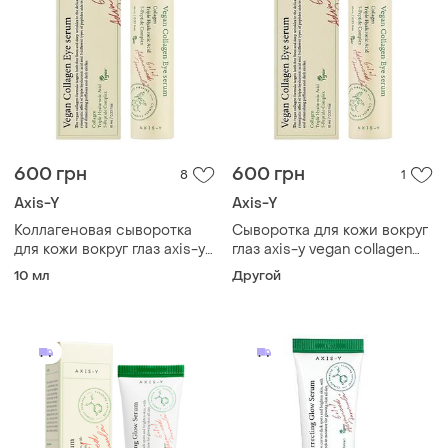
600 грн
600 грн
8
1
Axis-Y
Axis-Y
Коллагеновая сыворотка
Сыворотка для кожи вокруг
для кожи вокруг глаз axis-y
глаз axis-y vegan collagen
vegan collagen eye serum с
eye serum с коллагеном 10
10 мл
Другой
коллагеном 10 мл
мл