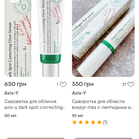
650 грн
550 грн
1
21
Axis-Y
Axis-Y
Сироватка для обличчя
Сыворотка для области
axis-y dark spot correcting
вокруг глаз с пептидным и
glow serum
витамином с axis-y vegan
50 мл
10 мл
collagen eye serum
(1)