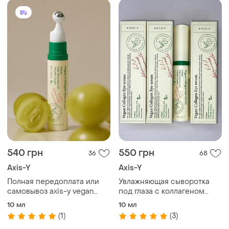
540 грн
550 грн
36
68
Axis-Y
Axis-Y
Полная передоплата или
Увлажняющая сыворотка
самовывоз axis-y vegan
под глаза с коллагеном
collagen eye serum
axis-y vegan collagen eye
10 мл
10 мл
сыворотка под глаза с
serum
(1)
(3)
коллагеном 10 мл maxis y