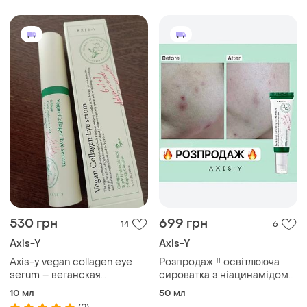
биомами и тройной
гиалуроновой кислотой 270
мл
530 грн
699 грн
14
6
Axis-Y
Axis-Y
Axis-y vegan collagen eye
Розпродаж ‼️ освітлююча
serum – веганская
сироватка з ніацинамідом
увлажняющая сыворотка
5% axis-y dark spot
10 мл
50 мл
под глаза с коллагеном
correcting glow serum