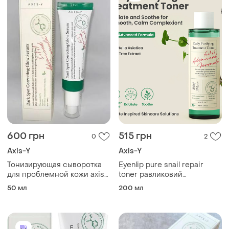
600 грн
515 грн
0
2
Axis-Y
Axis-Y
Тонизирующая сыворотка
Eyenlip pure snail repair
для проблемной кожи axis-
toner равликовий
y dark spot correcting glow
відновлювальний тонер
50 мл
200 мл
serum 50 мл