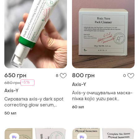
650 грн
800 грн
8
0
-5%
680 грн
Axis-Y
Axis-Y
Axis-y очищувальна маска-
пінка kojic yuzu pack
Сироватка axis-y dark spot
cleanser 60 г
correcting glow serum,
60 мл
призначена для освітлення
50 мл
темних плям та надання
шкірі сяйва