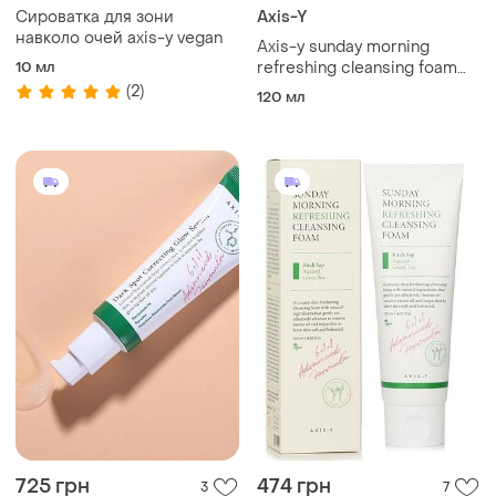
Сироватка для зони
Axis-Y
навколо очей axis-y vegan
Axis-y sunday morning
10 мл
refreshing cleansing foam
піна для вмивання з
(2)
120 мл
нейтральним ph
725 грн
474 грн
3
7