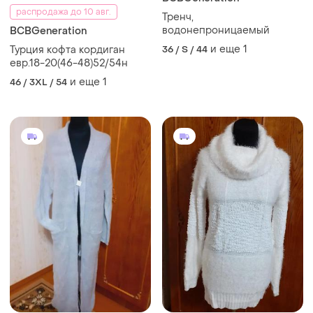
распродажа до 10 авг.
Тренч,
водонепроницаемый
BCBGeneration
и еще
1
Турция кофта кордиган
36 / S / 44
евр.18-20(46-48)52/54н
и еще
1
46 / 3XL / 54