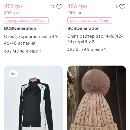
475 грн
456 грн
12
5
500 грн
480 грн
распродажа до 10 авг.
распродажа до 10 авг.
BCBGeneration
BCBGeneration
China свитер эвр.14-16(42-
Сток🏷кордиган наш р.44-
44) п/р48-52
46-48 испания
и еще
1
42 / XL / 50
и еще
1
38 / M / 46