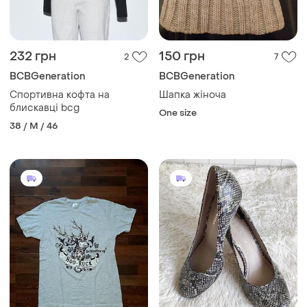
232 грн
150 грн
2
7
BCBGeneration
BCBGeneration
Спортивна кофта на
Шапка жіноча
блискавці bcg
One size
38 / M / 46