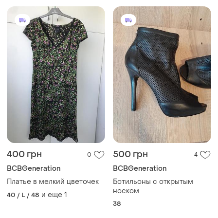
400 грн
500 грн
0
4
BCBGeneration
BCBGeneration
Платье в мелкий цветочек
Ботильоны с открытым
носком
и еще
1
40 / L / 48
38