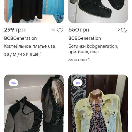
299 грн
650 грн
10
2
BCBGeneration
BCBGeneration
Коктейльное платье usa
Ботинки bcbgeneration,
оригинал, сша
и еще
1
38 / M / 46
и еще
1
36