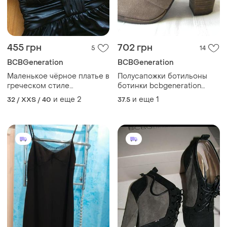
455 грн
702 грн
5
14
BCBGeneration
BCBGeneration
Маленькое чёрное платье в
Полусапожки ботильоны
греческом стиле
ботинки bcbgeneration
bcbgeneration
натур.замш р.37,5/4,5
и еще
2
и еще
1
32 / XXS / 40
37.5
ст.25см