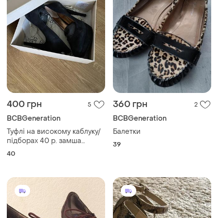
400 грн
360 грн
5
2
BCBGeneration
BCBGeneration
Туфлі на високому каблуку/
Балетки
підборах 40 р. замша
39
bcbgeneration
40