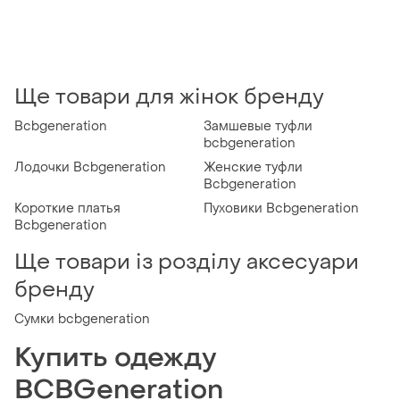
Ще товари для жінок бренду
Bcbgeneration
Замшевые туфли
bcbgeneration
Лодочки Bcbgeneration
Женские туфли
Bcbgeneration
Короткие платья
Пуховики Bcbgeneration
Bcbgeneration
Ще товари із розділу аксесуари
бренду
Сумки bcbgeneration
Купить одежду
BCBGeneration