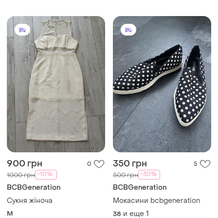
900 грн
350 грн
0
5
-10%
-30%
1000 грн
500 грн
BCBGeneration
BCBGeneration
Сукня жіноча
Мокасини bcbgeneration
M
и еще
1
38