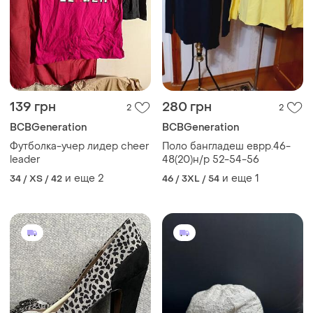
139 грн
280 грн
2
2
BCBGeneration
BCBGeneration
Футболка-учер лидер cheer
Поло бангладеш еврр.46-
leader
48(20)н/р 52-54-56
и еще
2
и еще
1
34 / XS / 42
46 / 3XL / 54