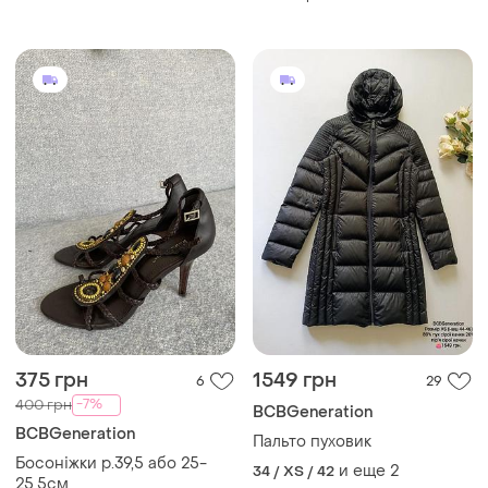
375 грн
1549 грн
6
29
-7%
400 грн
BCBGeneration
BCBGeneration
Пальто пуховик
Босоніжки р.39,5 або 25-
и еще
2
34 / XS / 42
25,5см