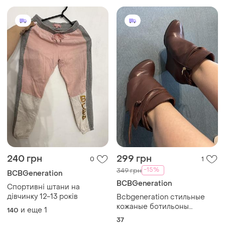
240 грн
299 грн
0
1
-15%
349 грн
BCBGeneration
BCBGeneration
Спортивні штани на
дівчинку 12-13 років
Bcbgeneration стильные
кожаные ботильоны
и еще
1
140
коричневого
37