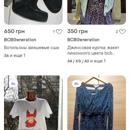
650 грн
350 грн
1
2
BCBGeneration
BCBGeneration
Ботильоны замшевые сша
Джинсовая куртка, жакет
лимонного цвета bcb
и еще
1
36
generation 42-44
и еще
1
34 / XS / 42