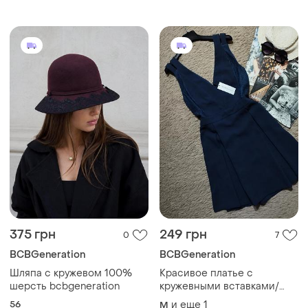
(терракотового) цвета на
скрытой танкетке
375 грн
249 грн
0
7
BCBGeneration
BCBGeneration
Шляпа с кружевом 100%
Красивое платье с
шерсть bcbgeneration
кружевными вставками/
платье
56
и еще
1
M