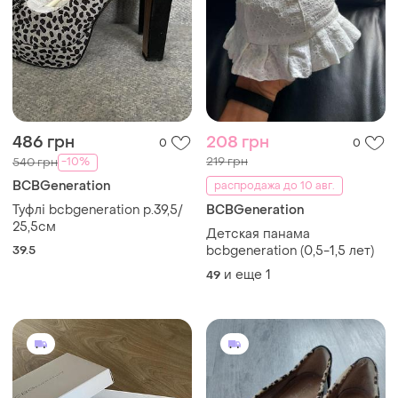
486 грн
208 грн
0
0
219 грн
-10%
540 грн
BCBGeneration
распродажа до 10 авг.
Туфлі bcbgeneration р.39,5/
BCBGeneration
25,5см
Детская панама
39.5
bcbgeneration (0,5-1,5 лет)
и еще
1
49