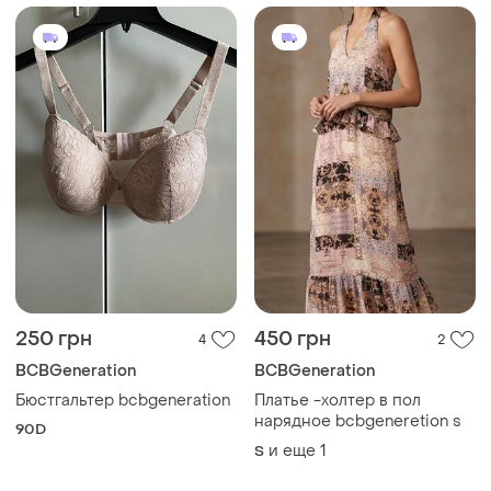
250 грн
450 грн
4
2
BCBGeneration
BCBGeneration
Бюстгальтер bcbgeneration
Платье -холтер в пол
нарядное bcbgeneretion s
90D
и еще
1
S