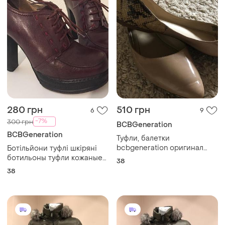
280 грн
510 грн
6
9
-7%
300 грн
BCBGeneration
BCBGeneration
Туфли, балетки
bcbgeneration оригинал
Ботільйони туфлі шкіряні
размер 38,38.5
ботильоны туфли кожаные
38
бордовые
38