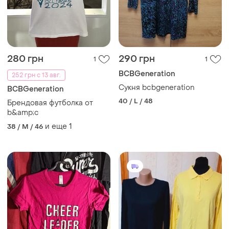
280 грн
290 грн
1
1
BCBGeneration
252 грн с 13 авг.
Сукня bcbgeneration
BCBGeneration
40 / L / 48
Брендовая футболка от
b&amp;c
и еще
1
38 / M / 46