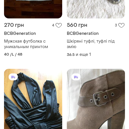
270 грн
560 грн
4
3
BCBGeneration
BCBGeneration
Мужская футболка с
Шкіряні туфлі, туфлі під
уникальным принтом
змію
40 /L / 48
и еще
1
36.5