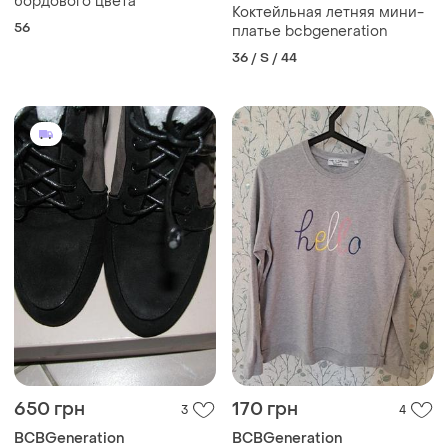
бордового цвета
Коктейльная летняя мини-
56
платье bcbgeneration
36 / S / 44
650 грн
170 грн
3
4
BCBGeneration
BCBGeneration