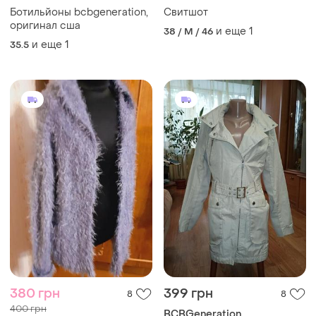
Ботильйоны bcbgeneration,
Свитшот
оригинал сша
и еще
1
38 / M / 46
и еще
1
35.5
380 грн
399 грн
8
8
400 грн
BCBGeneration