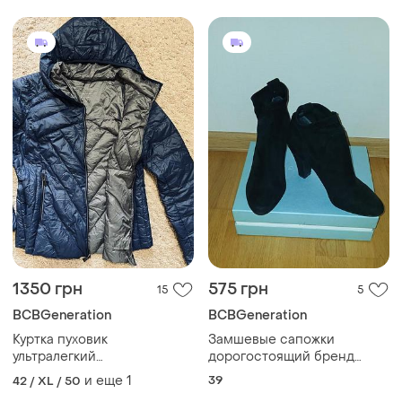
1350 грн
575 грн
15
5
BCBGeneration
BCBGeneration
Куртка пуховик
Замшевые сапожки
ультралегкий
дорогостоящий бренд
демисезонный
качество люкс
и еще
1
39
42 / XL / 50
микропуховик с