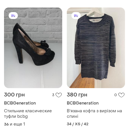
капюшоном bcbgeneration
оригинал бренд курточка
большой размер xl,l
300 грн
380 грн
3
0
BCBGeneration
BCBGeneration
Стильние класические
Вʼязана кофта з вирізом на
туфли bcbg
спині
и еще
1
34 / XS / 42
36