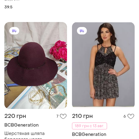
39.5
220 грн
210 грн
7
6
BCBGeneration
189 грн с 13 авг.
Шерстяная шляпа
BCBGeneration