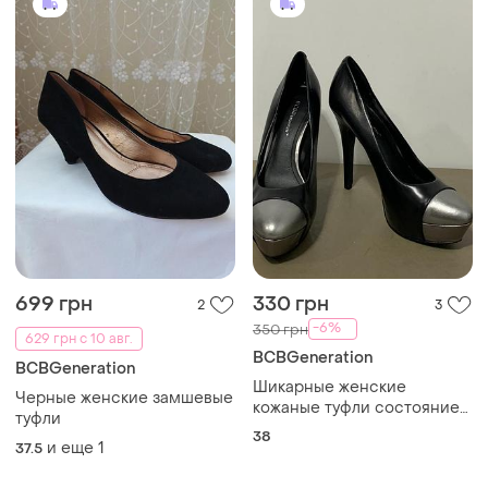
699 грн
330 грн
2
3
-6%
350 грн
629 грн с 10 авг.
BCBGeneration
BCBGeneration
Шикарные женские
Черные женские замшевые
кожаные туфли состояние
туфли
новых 38р. 24 см, каблук 13
38
и еще
1
37.5
см!!!