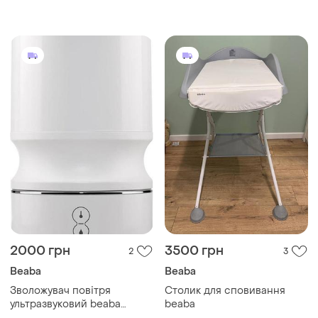
подушка для немовля у
ванночку
2000 грн
3500 грн
2
3
Beaba
Beaba
Зволожувач повітря
Столик для сповивання
ультразвуковий beaba
beaba
920329