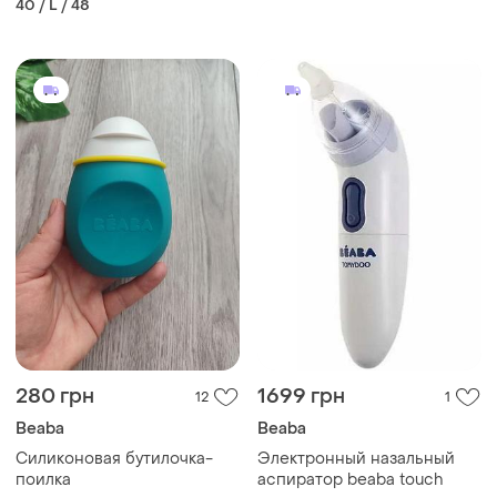
40 / L / 48
280 грн
1699 грн
12
1
Beaba
Beaba
Силиконовая бутилочка-
Электронный назальный
поилка
аспиратор beaba touch