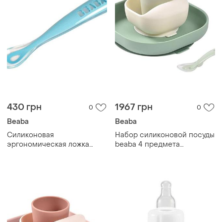
430 грн
1967 грн
0
0
Beaba
Beaba
Силиконовая
Набор силиконовой посуды
эргономическая ложка
beaba 4 предмета
beaba blue
olive/white