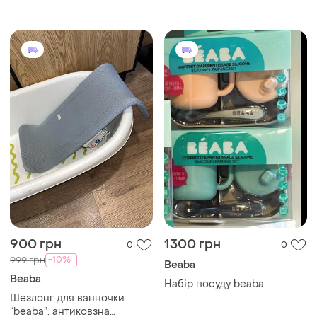
900 грн
1300 грн
0
0
-10%
999 грн
Beaba
Beaba
Набір посуду beaba
Шезлонг для ванночки
“beaba”. антиковзна