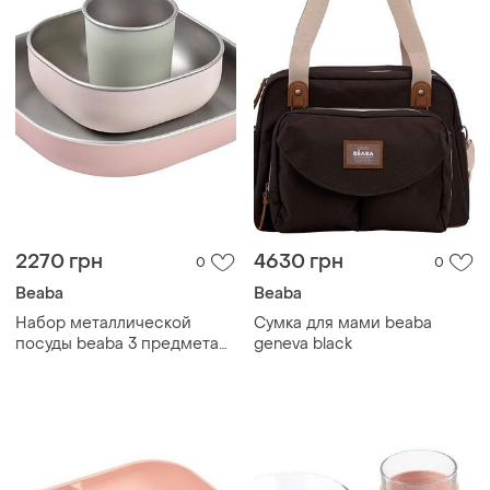
2270 грн
4630 грн
0
0
Beaba
Beaba
Набор металлической
Сумка для мами beaba
посуды beaba 3 предмета
geneva black
pink