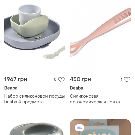
1967 грн
430 грн
0
1
Beaba
Beaba
Набор силиконовой посуды
Силиконовая
beaba 4 предмета
эргономическая ложка
olive/grey
beaba pink