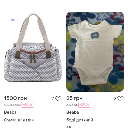
1500 грн
25 грн
7
0
-40%
-29%
2500 грн
35 грн
Beaba
Beaba
Сумка для мам
Боді дитячий
68