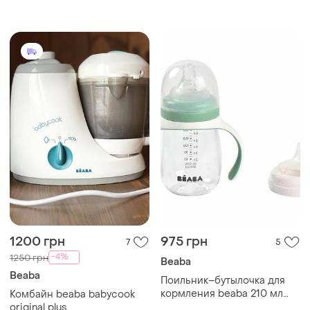
1200 грн
975 грн
7
5
-4%
1250 грн
Beaba
Beaba
Поильник–бутылочка для
кормления beaba 210 мл
Комбайн beaba babycook
olive
original plus