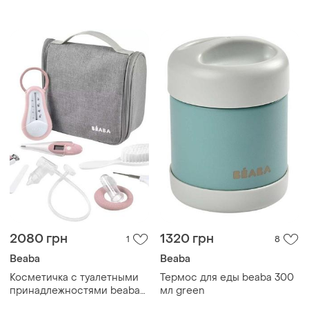
стали 6+ месяцев, 300 мл,
синяя
2080 грн
1320 грн
1
8
Beaba
Beaba
Косметичка с туалетными
Термос для еды beaba 300
принадлежностями beaba
мл green
pink