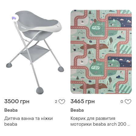
3500 грн
3465 грн
2
0
Beaba
Beaba
Дитяча ванна та ніжки
Коврик для развития
beaba
моторики beaba arch 200 x
150 см