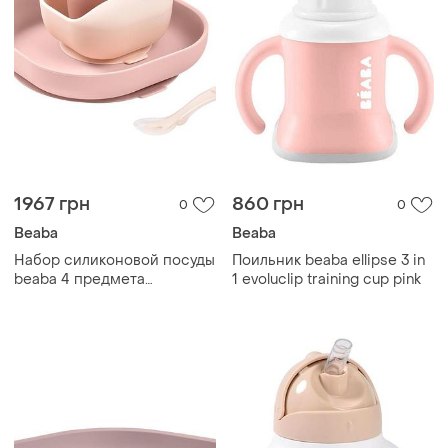
1967 грн
860 грн
0
0
Beaba
Beaba
Набор силиконовой посуды
Поильник beaba ellipse 3 in
beaba 4 предмета
1 evoluclip training cup pink
pink/cream