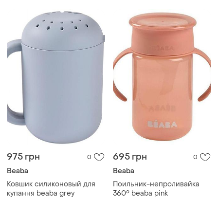
975 грн
695 грн
0
0
Beaba
Beaba
Ковшик силиконовый для
Поильник-непроливайка
купання beaba grey
360° beaba pink