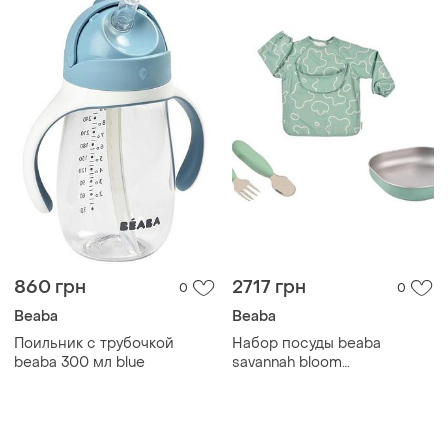
860 грн
2717 грн
0
0
Beaba
Beaba
Поильник с трубочкой
Набор посуды beaba
beaba 300 мл blue
savannah bloom
металлический
подарочный 4+ green