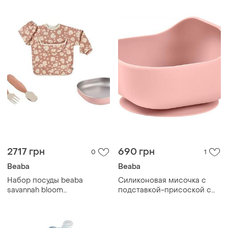
2717 грн
690 грн
0
1
Beaba
Beaba
Набор посуды beaba
Силиконовая мисочка с
savannah bloom
подставкой-присоской с
металлический
бортиком beaba pink
подарочный 4+ pink