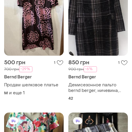
500 грн
850 грн
1
1
-29%
-6%
700 грн
900 грн
Bernd Berger
Bernd Berger
Продам шелковое платье
Демисезонное пальто
bernd berger, ничевина,
и еще
1
M
р.40-42
42