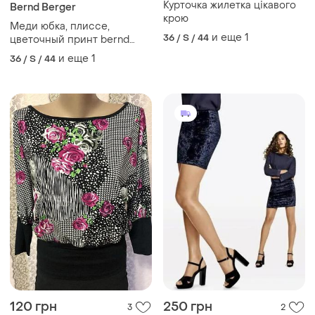
Курточка жилетка цікавого
Bernd Berger
крою
Меди юбка, плиссе,
и еще
1
36 / S / 44
цветочный принт bernd
berger
и еще
1
36 / S / 44
120 грн
250 грн
3
2