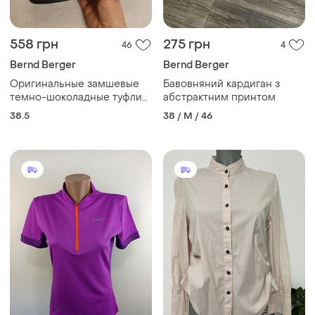
558 грн
275 грн
46
4
Bernd Berger
Bernd Berger
Оригинальные замшевые
Бавовняний кардиган з
темно-шоколадные туфли
абстрактним принтом
на широких каблуках с
38.5
38 / M / 46
широким носиком
rheinberger 38,5р