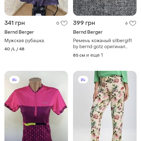
341 грн
399 грн
0
6
Bernd Berger
Bernd Berger
Мужская рубашка.
Ремень кожаный silbergift
by bernd gotz оригинал
40 /L / 48
made in germany max w34
и еще
1
85 см