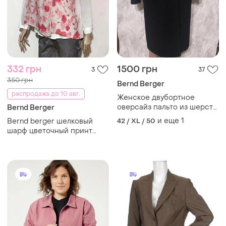
332 грн
1500 грн
3
37
350 грн
Bernd Berger
распродажа до 10 авг.
Женское двубортное
оверсайз пальто из шерсти
Bernd Berger
и кашемира.
и еще
1
Bernd berger шелковый
42 / XL / 50
шарф цветочный принт
/12586/