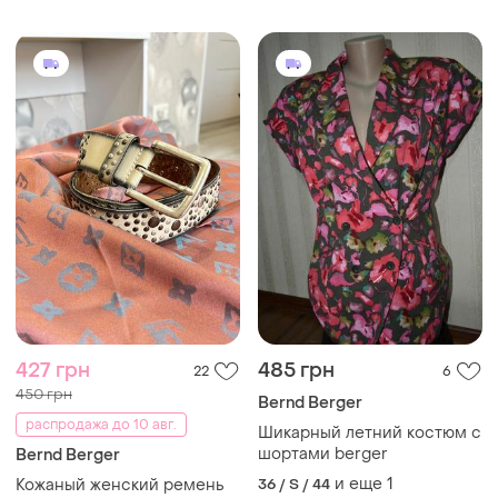
427 грн
485 грн
22
6
450 грн
Bernd Berger
распродажа до 10 авг.
Шикарный летний костюм с
шортами berger
Bernd Berger
и еще
1
Кожаный женский ремень
36 / S / 44