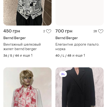
450 грн
700 грн
2
28
Bernd Berger
Bernd Berger
Винтажный шелковый
Елегантне дороге пальто.
жилет bernd berger
норка
и еще
1
и еще
1
36 / S / 44
40 / L / 48