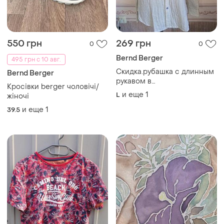
550 грн
269 грн
0
0
Bernd Berger
495 грн с 10 авг.
Скидка.рубашка с длинным
Bernd Berger
рукавом в
Кросівки berger чоловічі/
полоску,стильная,качественн
и еще
1
L
жіночі
41/42
и еще
1
39.5