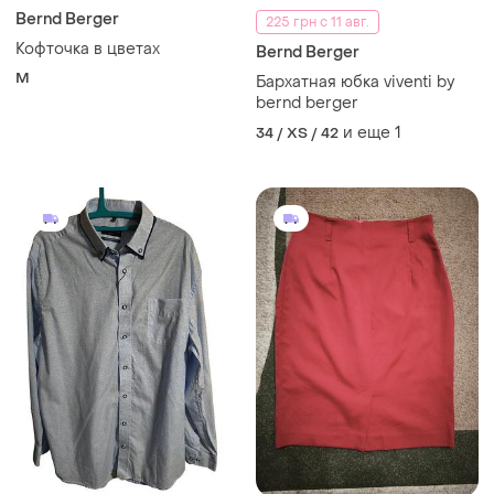
Bernd Berger
225 грн с 11 авг.
Кофточка в цветах
Bernd Berger
M
Бархатная юбка viventi by
bernd berger
и еще
1
34 / XS / 42