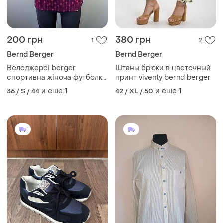
200 грн
380 грн
1
2
Bernd Berger
Bernd Berger
Велоджерсі berger
Штаны брюки в цветочный
спортивна жіноча футболка
принт viventy bernd berger
на розмір s або м
и еще
1
и еще
1
36 / S / 44
42 / XL / 50