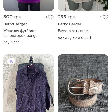
300 грн
299 грн
0
1
Bernd Berger
Bernd Berger
Женская футболка,
Блуза с затяжками
велоджерси benger
и еще
1
42 / XL / 50
36 / S / 44