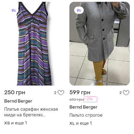
250 грн
599 грн
2
2
-2%
610 грн
Bernd Berger
Bernd Berger
Платье сарафан женская
миди на бретелях
Пальто строгое
свободное расклешенное
и еще
1
ХS
и еще
1
XL
100% шелк malen berger xs
s