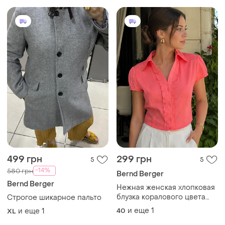
499 грн
299 грн
5
5
-14%
580 грн
Bernd Berger
Bernd Berger
Нежная женская хлопковая
блузка коралового цвета
Строгое шикарное пальто
viventy by bernd berger с
и еще
1
и еще
1
40
XL
биркой