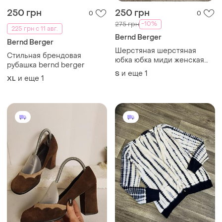
250 грн
250 грн
0
0
-10%
275 грн
225 грн с 11 авг.
Bernd Berger
Bernd Berger
Шерстяная шерстяная
Стильная брендовая
юбка юбка миди женская
рубашка bernd berger
с,м размер 42,44 красная
и еще
1
S
и еще
1
XL
мыда bernd berger