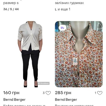
размер s
залізних гудзиках
36 / S / 44
и еще
1
L
160 грн
285 грн
3
1
Bernd Berger
Bernd Berger