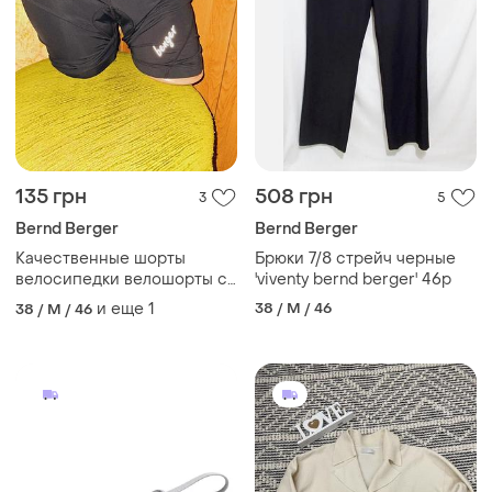
135 грн
508 грн
3
5
Bernd Berger
Bernd Berger
Качественные шорты
Брюки 7/8 стрейч черные
велосипедки велошорты с
'viventy bernd berger' 46р
памперсом berger 38
и еще
1
38 / M / 46
38 / M / 46