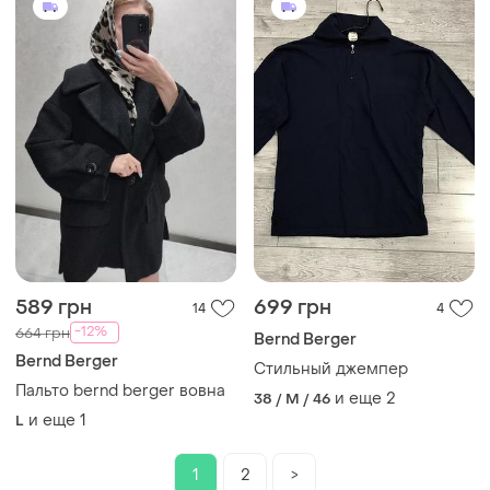
589 грн
699 грн
14
4
-12%
664 грн
Bernd Berger
Bernd Berger
Стильный джемпер
Пальто bernd berger вовна
и еще
2
38 / M / 46
и еще
1
L
1
2
>