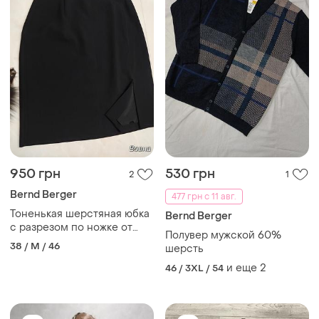
950 грн
530 грн
2
1
Bernd Berger
477 грн с 11 авг.
Тоненькая шерстяная юбка
Bernd Berger
с разрезом по ножке от
Полувер мужской 60%
bernd berger
38 / M / 46
шерсть
и еще
2
46 / 3XL / 54