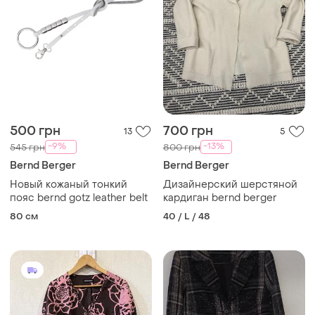
500 грн
700 грн
13
5
-9%
-13%
545 грн
800 грн
Bernd Berger
Bernd Berger
Новый кожаный тонкий
Дизайнерский шерстяной
пояс bernd gotz leather belt
кардиган bernd berger
80 см
40 / L / 48