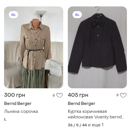
300 грн
405 грн
6
9
Bernd Berger
Bernd Berger
Льняна сорочка
Куртка коричневая
нейлоновая 'viventy bernd
L
berger' 46-48р
и еще
1
36 / S / 44