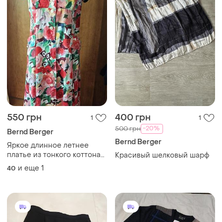
550 грн
400 грн
1
1
-20%
500 грн
Bernd Berger
Bernd Berger
Яркое длинное летнее
платье из тонкого коттона
Красивый шелковый шарф
от bernd berger, 40-42 эвро
и еще
1
40