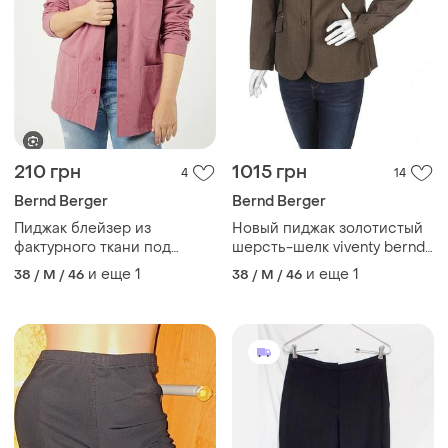
210 грн
1015 грн
4
14
Bernd Berger
Bernd Berger
Пиджак блейзер из
Новый пиджак золотистый
фактурного ткани под
шерсть-шелк viventy bernd
замшу
berger 48-50р
и еще
1
и еще
1
38 / M / 46
38 / M / 46