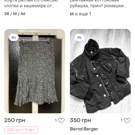
Кофта реглан со смесью
Винтажная коттоновая
хлопка и кашемира от
рубашка, принт ромашки.
bernd berger
размер,мl
38 / M / 46
и еще
1
M
250 грн
350 грн
1
1
Bernd Berger
225 грн с 11 авг.