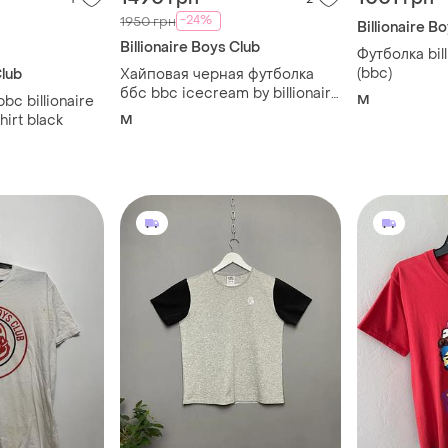
-24%
1950 грн
Billionaire B
Billionaire Boys Club
Футболка bill
(bbc)
Club
Хайповая черная футболка
ббс bbc icecream by billionaire
M
bc billionaire
boys club, факт m, оригинал
hirt black
M