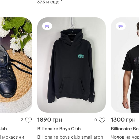
и еще
1
37.5
1890 грн
1300 грн
3
0
Club
Billionaire Boys Club
Billionaire B
і мокасини
Billionaire boys club small arch
Чоловіча чо