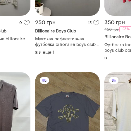
250 грн
350 грн
0
13
-23%
450 грн
Club
Billionaire Boys Club
Billionaire B
а billionaire
Мужская рефлективная
футболка billionaire boys club,
Футболка ice
размер s-m
boys club ор
и еще
1
S
S