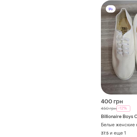
400 грн
-12%
450 грн
Billionaire Boys 
Белые женские 
и еще
1
37.5