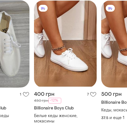
400 грн
500 грн
1
7
-12%
450 грн
Billionaire B
Club
Billionaire Boys Club
Кеды, мокас
кеды
Белые кеды женские,
и еще
1
37.5
мокасины