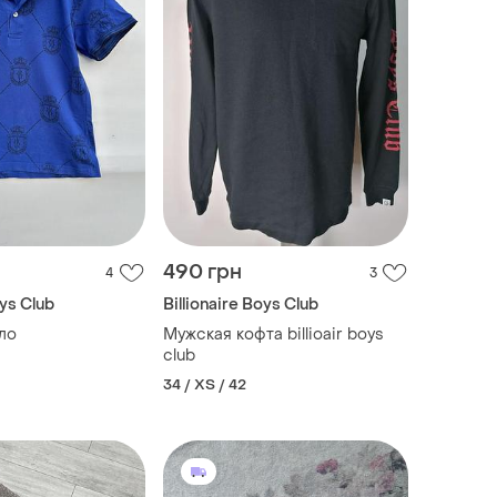
490 грн
4
3
oys Club
Billionaire Boys Club
ло
Мужская кофта billioair boys
club
34 / XS / 42