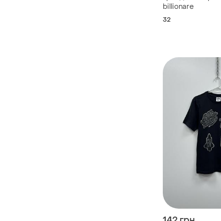
billionare
32
142 грн