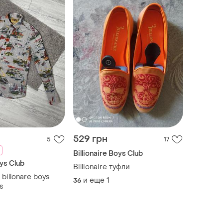
529 грн
5
17
Billionaire Boys Club
oys Club
Billionaire туфли
billonare boys
и еще
1
36
s