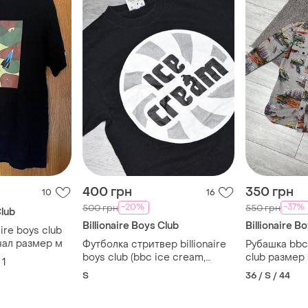
400 грн
350 грн
10
16
-20%
-37%
500 грн
550 грн
Club
Billionaire Boys Club
Billionaire B
ire boys club
нал размер м
Футболка стритвер billionaire
Рубашка bbc 
boys club (bbc ice cream,
club размер 
1
stussy)
S
36 / S / 44