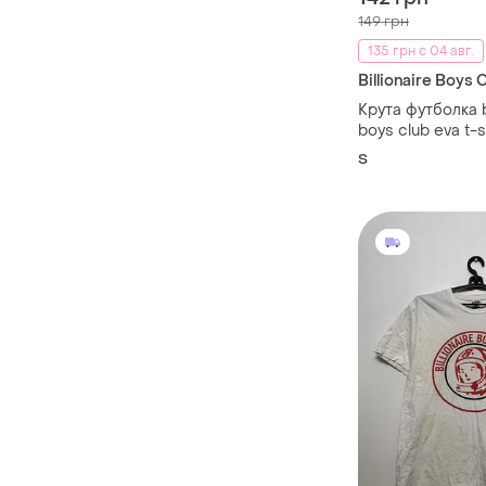
149 грн
135 грн с 04 авг.
Billionaire Boys 
Крута футболка b
boys club eva t-s
S