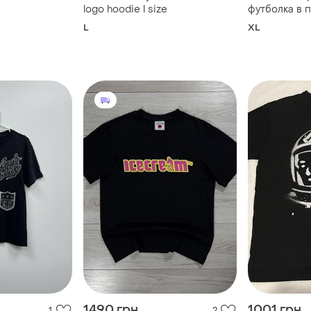
logo hoodie l size
футболка в пр
boys club
L
XL
1490 грн
1001 грн
1
2