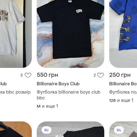
550 грн
250 грн
5
2
Club
Billionaire Boys Club
Billionaire B
ка bbc розмір
Футболка billionaire boys club
Футболка по
bbc
и еще
1
128
и еще
1
M