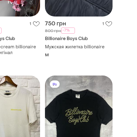
750 грн
1
1
-7%
800 грн
oys Club
Billionaire Boys Club
cream billionaire
Мужская жилетка billionaire
игінал
M