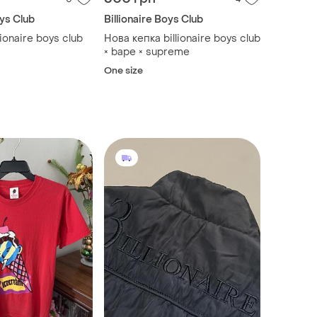
oys Club
Billionaire Boys Club
ionaire boys club
Нова кепка billionaire boys club
× bape × supreme
One size