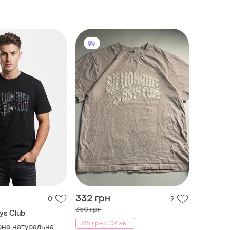
332 грн
0
9
350 грн
oys Club
315 грн с 04 авг.
рна натуральна