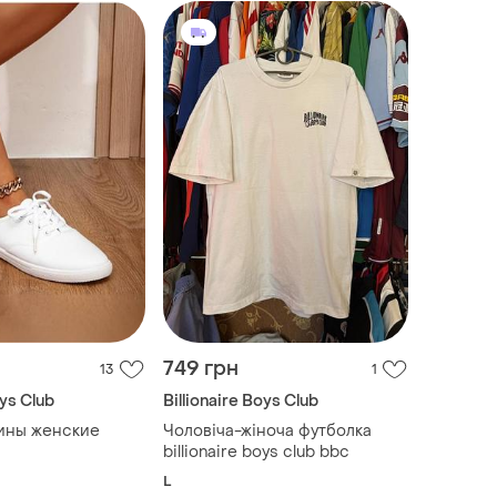
749 грн
13
1
oys Club
Billionaire Boys Club
ины женские
Чоловіча-жіноча футболка
billionaire boys club bbc
L