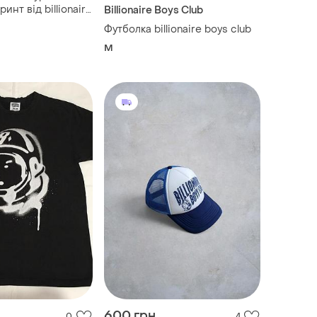
инт від billionaire
Billionaire Boys Club
Футболка billionaire boys club
M
600 грн
0
4