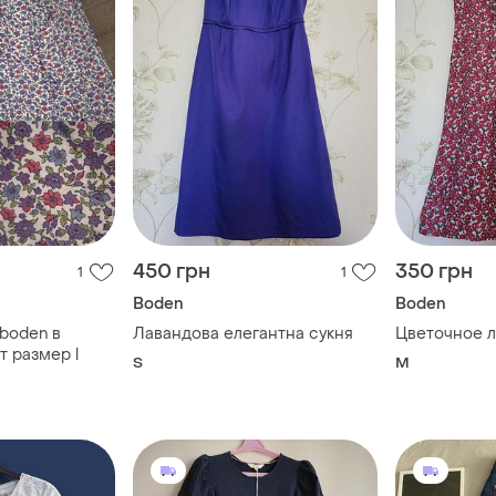
450 грн
350 грн
1
1
Boden
Boden
boden в
Лавандова елегантна сукня
Цветочное л
т размер l
S
M