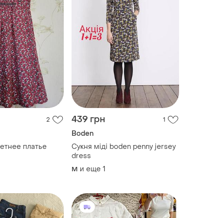
439 грн
2
1
Boden
етнее платье
Сукня міді boden penny jersey
dress
и еще
1
M