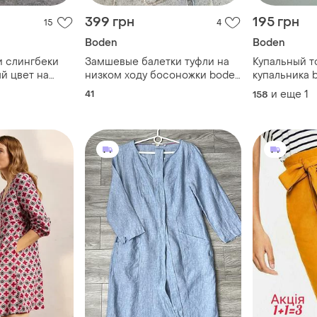
399 грн
195 грн
15
4
Boden
Boden
и слингбеки
Замшевые балетки туфли на
Купальный т
й цвет на
низком ходу босоножки boden
купальника 
 37
41p
14 л 158-164
41
и еще
1
158