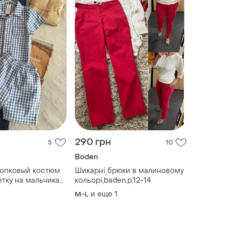
290 грн
5
10
Boden
лопковый костюм
Шикарні брюки в малиновому
етку на мальчика
кольорі,baden.p.12-14
и еще
1
M-L