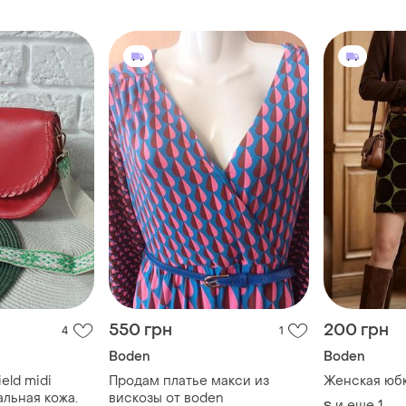
550 грн
200 грн
4
1
Boden
Boden
ield midi
Продам платье макси из
Женская юбк
альная кожа.
вискозы от воden
и еще
1
S