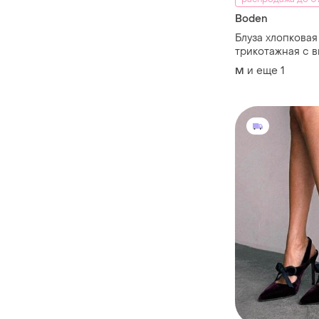
Boden
Блуза хлопковая
трикотажная с 
boden
и еще
1
M