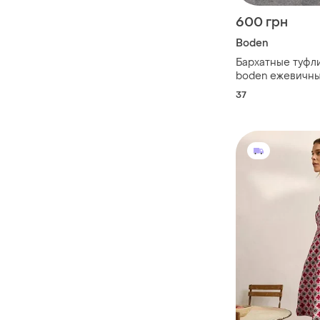
600 грн
Boden
Бархатные туфл
boden ежевичны
шпильке размер
37