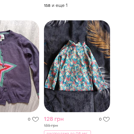
комфортный!
и еще
1
158
128 грн
0
0
135 грн
распродажа до 08 авг.