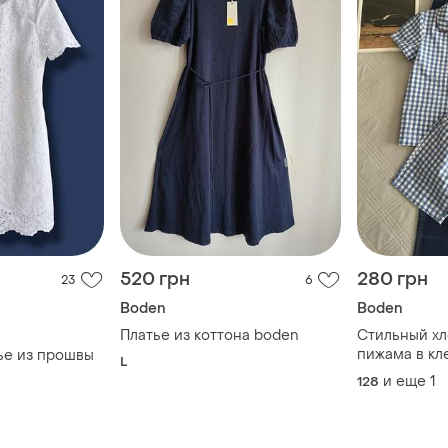
520 грн
280 грн
23
6
Boden
Boden
Платье из коттона boden
Стильный х
пижама в кл
ье из прошвы
L
7/8 лет
и еще
1
128