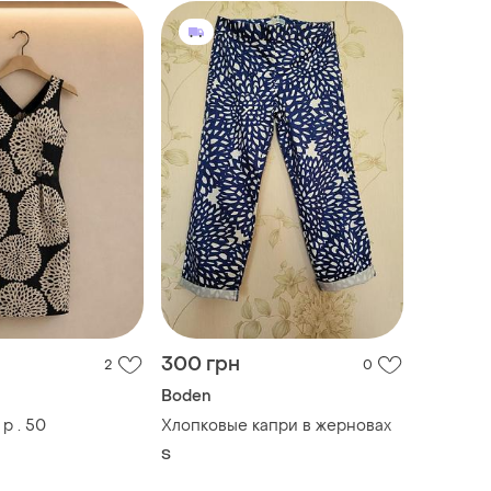
300 грн
2
0
Boden
р . 50
Хлопковые капри в жерновах
S