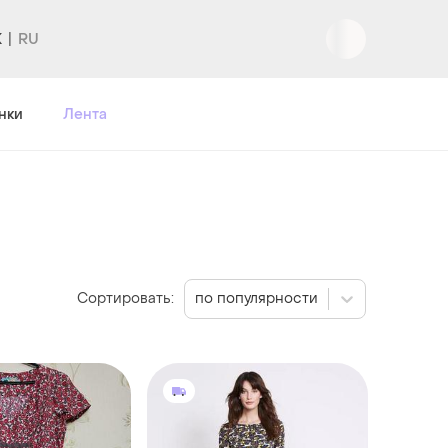
K
Вход
|
Регистрация
нки
Лента
Сортировать:
по популярности