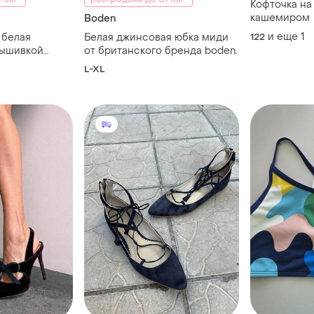
Кофточка на
кашемиром
Boden
и еще
1
 белая
Белая джинсовая юбка миди
122
вышивкой
от британского бренда boden.
L-XL