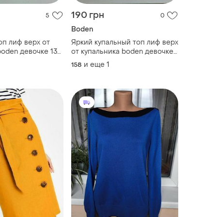
190 грн
5
0
Boden
оп лиф верх от
Яркий купальный топ лиф верх
boden девочке 13-
от купальника boden девочке
 см новый
13-14 л 158-164 см
и еще
1
158