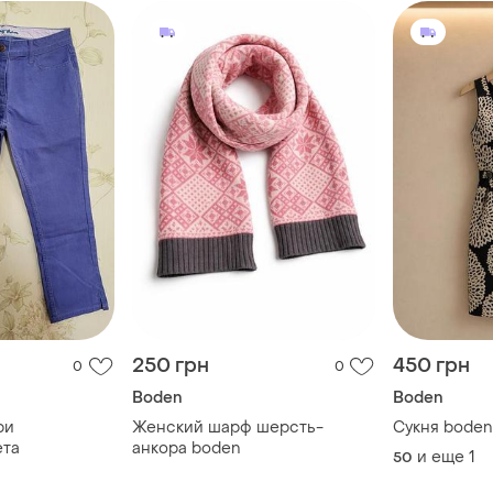
250 грн
450 грн
0
0
Boden
Boden
ри
Женский шарф шерсть-
Сукня boden 
ета
анкора boden
и еще
1
50