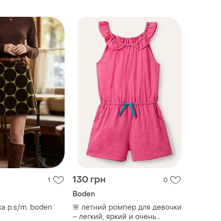
130 грн
1
0
Boden
а р.s/m. boden
🌸 летний ромпер для девочки
– легкий, яркий и очень