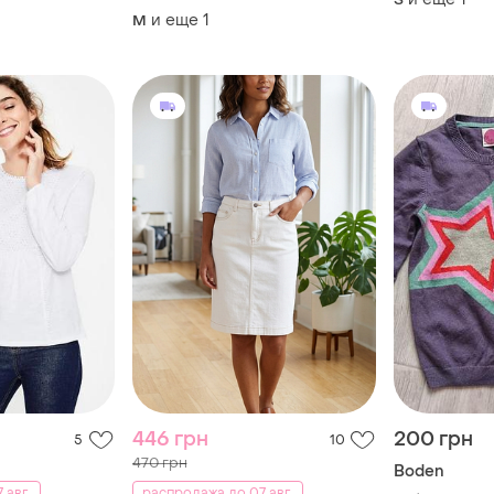
и еще
1
M
446 грн
200 грн
5
10
470 грн
Boden
 авг.
распродажа до 07 авг.