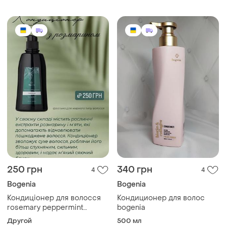
250 грн
340 грн
4
4
Bogenia
Bogenia
Кондиціонер для волосся
Кондиционер для волос
rosemary peppermint
bogenia
conditioner від bogenia
Другой
500 мл