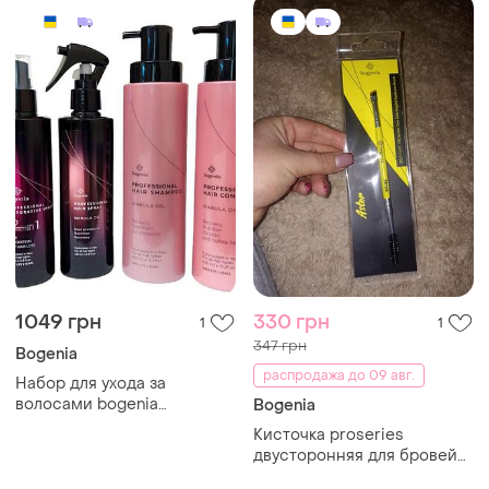
1049 грн
330 грн
1
1
347 грн
Bogenia
распродажа до 09 авг.
Набор для ухода за
волосами bogenia
Bogenia
(шампунь кондиционер
Кисточка proseries
термозащита спрей 12 в 1)
двусторонняя для бровей
bogenia bg215.011