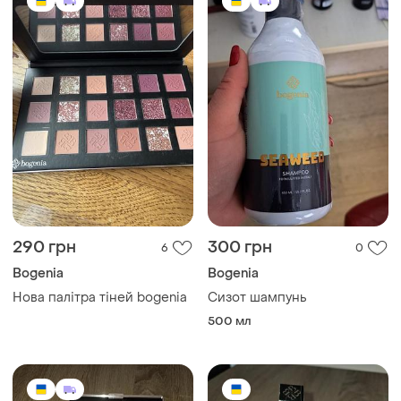
290 грн
300 грн
6
0
Bogenia
Bogenia
Нова палітра тіней bogenia
Сизот шампунь
500 мл