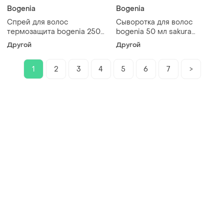
Bogenia
Bogenia
Спрей для волос
Сыворотка для волос
термозащита bogenia 250
bogenia 50 мл sakura
мл sakura
профессиональная
Другой
Другой
профессиональный
1
2
3
4
5
6
7
>