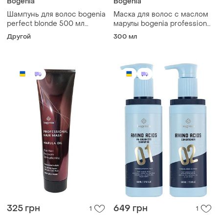
Bogenia
Bogenia
Шампунь для волос bogenia
Маска для волос с маслом
perfect blonde 500 мл
марулы bogenia professional
профессиональный
hair mask marula oil 300 мл
Другой
300 мл
325 грн
649 грн
1
1