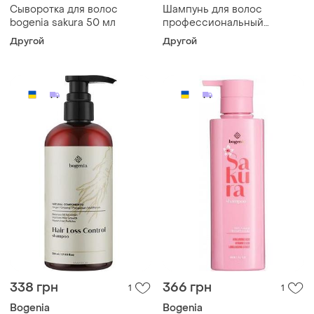
Сыворотка для волос
Шампунь для волос
bogenia sakura 50 мл
профессиональный
bogenia calendula glow
Другой
Другой
bg456.001 350 мл
338 грн
366 грн
1
1
Bogenia
Bogenia