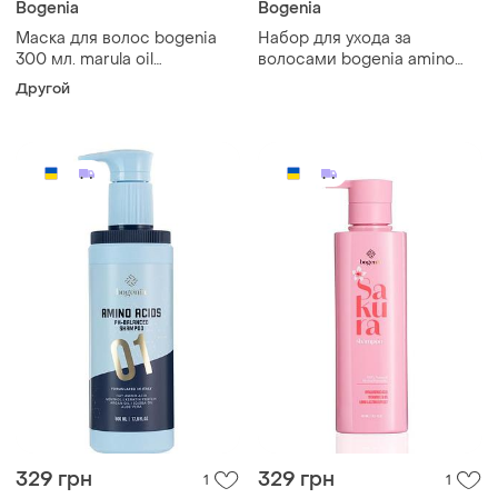
Bogenia
Bogenia
Маска для волос bogenia
Набор для ухода за
300 мл. marula oil
волосами bogenia amino
профессиональная
acids (шампунь
Другой
кондиционер)
329 грн
329 грн
1
1