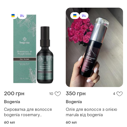
200 грн
350 грн
10
4
Bogenia
Bogenia
Сироватка для волосся
Олія для волосся з олією
bogenia rosemary
marula від bogenia
peppermint hair serum 60
60 мл
60 мл
мл