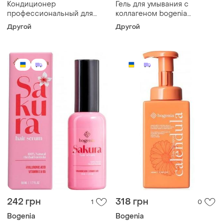
Кондиционер
Гель для умывания с
профессиональный для
коллагеном bogenia
волос bogenia sakura 450
collagen 150 мл
Другой
Другой
мл
242 грн
318 грн
1
0
Bogenia
Bogenia