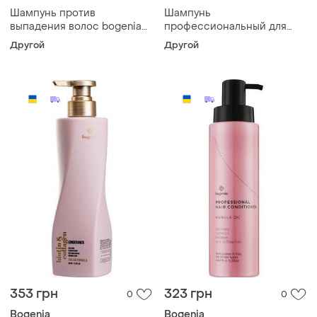
Шампунь против
Шампунь
выпадения волос bogenia
профессиональный для
hair loss control 500 мл
волос bogenia sakura 450
Другой
Другой
мл
353 грн
323 грн
0
0
Bogenia
Bogenia