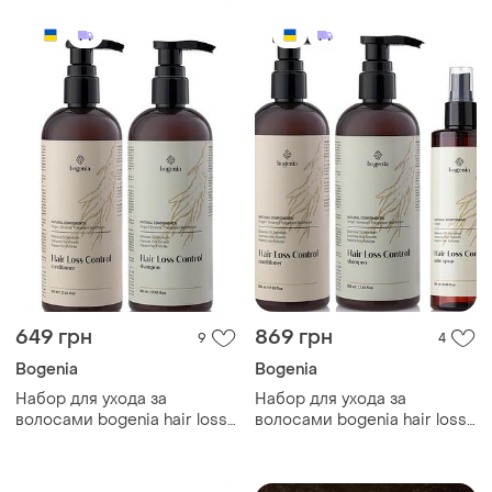
649 грн
869 грн
9
4
Bogenia
Bogenia
Набор для ухода за
Набор для ухода за
волосами bogenia hair loss
волосами bogenia hair loss
control (шампунь
control (шампунь
кондиционер) против
кондиционер тоник) против
выпадения
выпадения