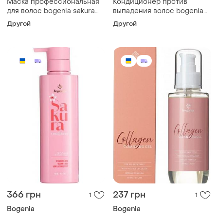
Маска профессиональная
Кондиционер против
для волос bogenia sakura
выпадения волос bogenia
300 мл
hair loss control 500 мл
Другой
Другой
366 грн
237 грн
1
1
Bogenia
Bogenia