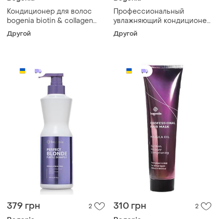
Кондиционер для волос
Профессиональный
bogenia biotin & collagen
увлажняющий кондиционер
500 мл
для волос bogenia marula oil
Другой
Другой
400 мл
379 грн
310 грн
2
2