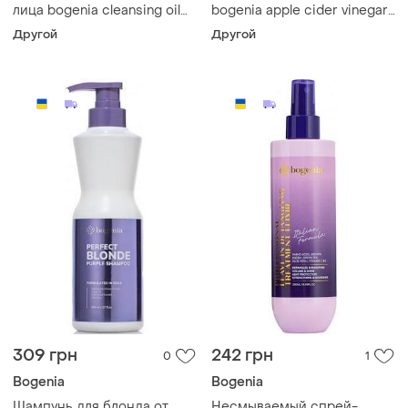
лица bogenia cleansing oil
bogenia apple cider vinegar
150 мл
450 мл
Другой
Другой
309 грн
242 грн
0
1
Bogenia
Bogenia
Шампунь для блонда от
Несмываемый спрей-