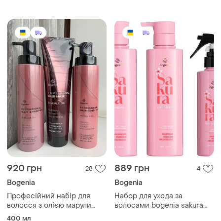
920 грн
889 грн
28
4
Bogenia
Bogenia
Професійний набір для
Набор для ухода за
волосся з олією марули
волосами bogenia sakura
bogenia 3 в 1
(шампунь кондиционер
400 мл