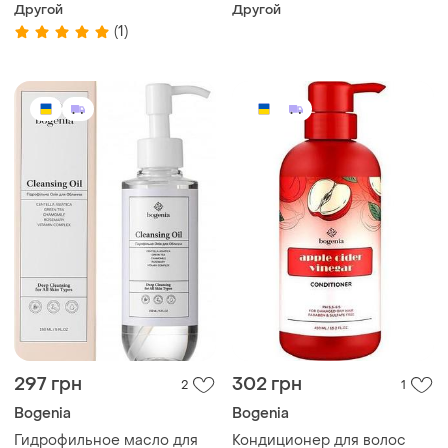
argan oil 400 мл
Другой
Другой
(1)
297 грн
302 грн
2
1
Bogenia
Bogenia
Гидрофильное масло для
Кондиционер для волос