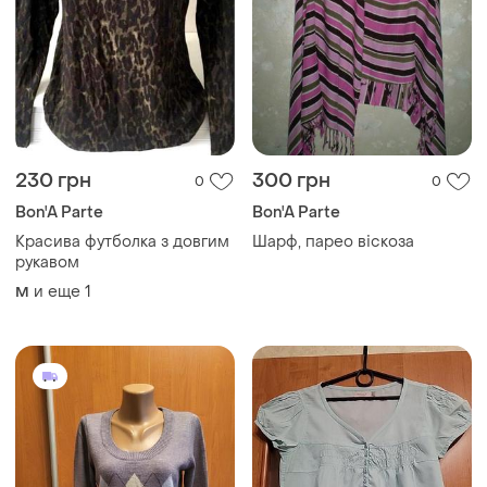
230 грн
300 грн
0
0
Bon'A Parte
Bon'A Parte
Красива футболка з довгим
Шарф, парео віскоза
рукавом
и еще
1
M