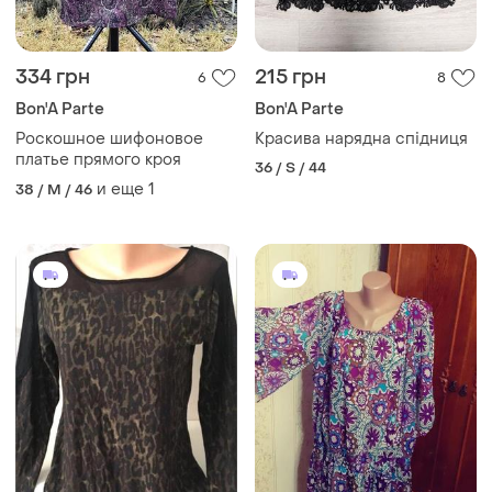
334 грн
215 грн
6
8
Bon'A Parte
Bon'A Parte
Роскошное шифоновое
Красива нарядна спідниця
платье прямого кроя
36 / S / 44
и еще
1
38 / M / 46