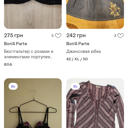
275 грн
242 грн
5
3
Bon'A Parte
Bon'A Parte
Бюстгальтер с розами и
Джинсовая юбка
элементами портупеи
42 / XL / 50
bon`a parte
80A