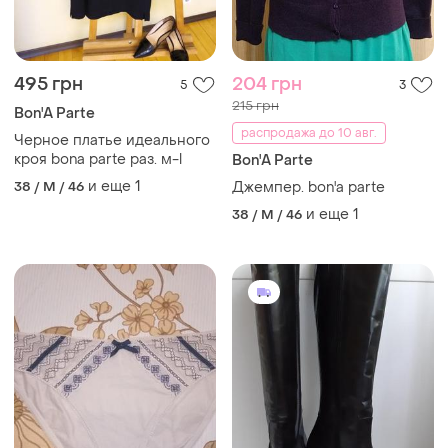
495 грн
204 грн
5
3
215 грн
Bon'A Parte
распродажа до 10 авг.
Черное платье идеального
кроя bona parte раз. м-l
Bon'A Parte
и еще
1
38 / M / 46
Джемпер. bon'a parte
и еще
1
38 / M / 46