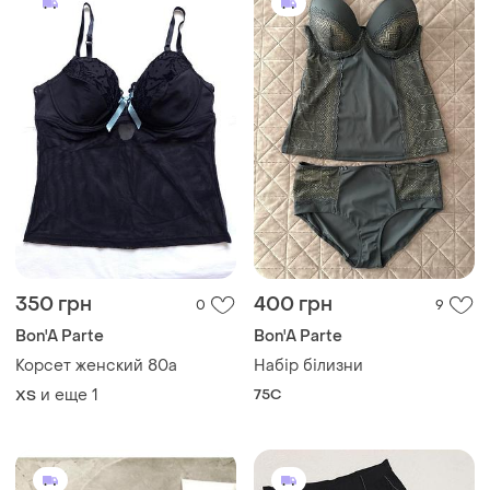
350 грн
400 грн
0
9
Bon'A Parte
Bon'A Parte
Корсет женский 80а
Набір білизни
и еще
1
75C
ХS