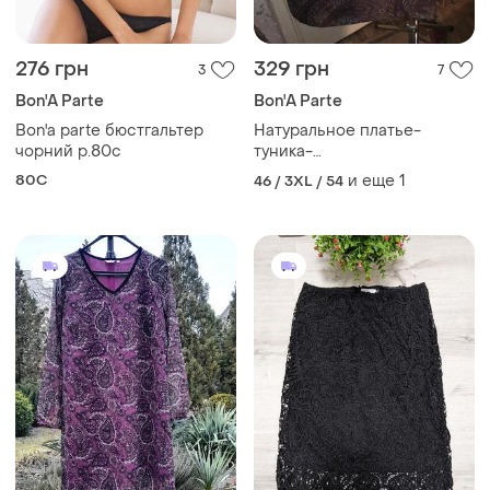
276 грн
329 грн
3
7
Bon'A Parte
Bon'A Parte
Bon'a parte бюстгальтер
Натуральное платье-
чорний р.80с
туника-
трапеция,бохо,большого
80C
и еще
1
46 / 3XL / 54
размера,bon'a parte