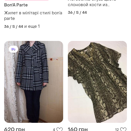
слоновой кости из
Bon'A Parte
тоненького хлопка bon'а
36 / S / 44
Жилет в мілітарі стилі bon’a
parte
parte
и еще
1
36 / S / 44
620 грн
160 грн
4
12