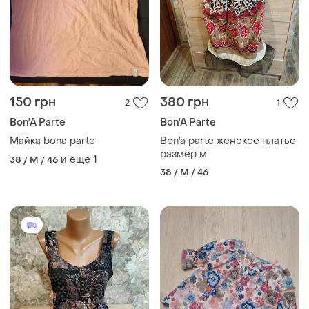
150 грн
380 грн
2
1
Bon'A Parte
Bon'A Parte
Майка bona parte
Bon'a parte женское платье
размер м
и еще
1
38 / M / 46
38 / M / 46