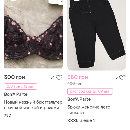
300 грн
380 грн
34
5
400 грн
270 грн с 12 авг.
распродажа до 09 авг.
Bon'A Parte
Bon'A Parte
Новый нежный бюстгальтер
Брюки женские лето
с мягкой чашкой и розами
вискоза
75д bon'a parte
75D
и еще
1
XXXL