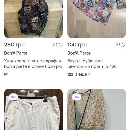
280 грн
150 грн
2
2
Bon'A Parte
Bon'A Parte
Хлопковое платье сарафан
Блузка, рубашка в
bon`a parte в стиле бохо рм
цветочный принт, р. 128
M
и еще
1
122