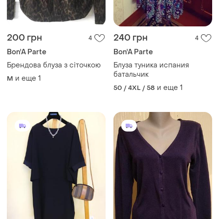
200 грн
240 грн
4
4
Bon'A Parte
Bon'A Parte
Брендова блуза з сіточкою
Блуза туника испания
батальчик
и еще
1
M
и еще
1
50 / 4XL / 58