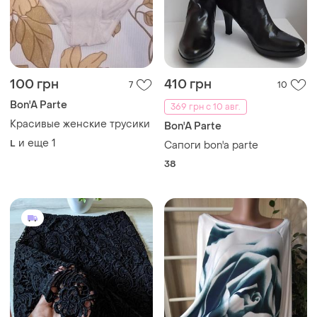
100 грн
410 грн
7
10
Bon'A Parte
369 грн с 10 авг.
Красивые женские трусики
Bon'A Parte
и еще
1
L
Сапоги bon'a parte
38