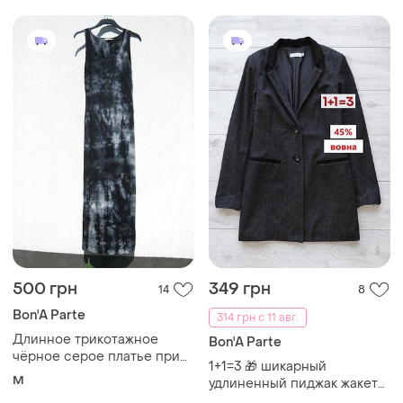
500 грн
349 грн
14
8
Bon'A Parte
314 грн с 11 авг.
Длинное трикотажное
Bon'A Parte
чёрное серое платье принт
1+1=3 🎁 шикарный
дымный тай дай bon'a parte
M
удлиненный пиджак жакет
блейзер 45% шерсть от