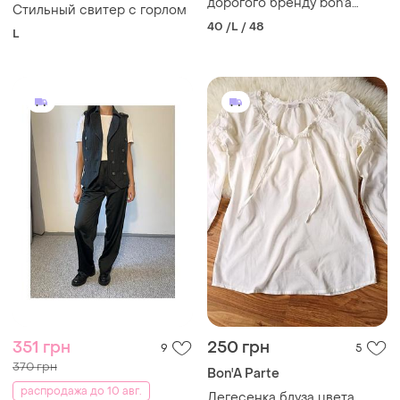
дорогого бренду bon’a
Стильный свитер с горлом
parte
40 /L / 48
L
351 грн
250 грн
9
5
370 грн
Bon'A Parte
распродажа до 10 авг.
Легесенка блуза цвета