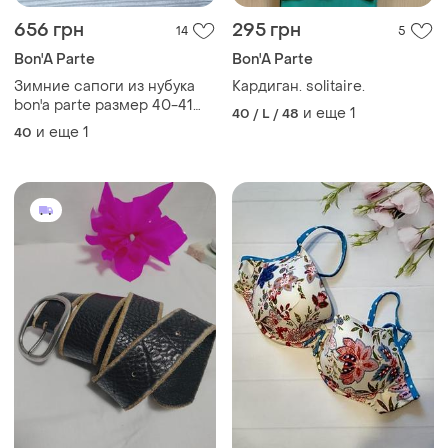
656 грн
295 грн
14
5
Bon'A Parte
Bon'A Parte
Зимние сапоги из нубука
Кардиган. solitaire.
bon'a parte размер 40-41
и еще
1
40 / L / 48
(27см)
и еще
1
40