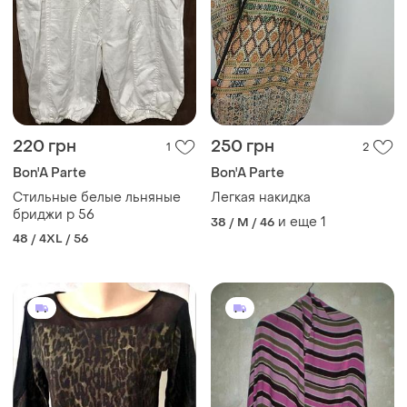
220 грн
250 грн
1
2
Bon'A Parte
Bon'A Parte
Стильные белые льняные
Легкая накидка
бриджи р 56
и еще
1
38 / M / 46
48 / 4XL / 56