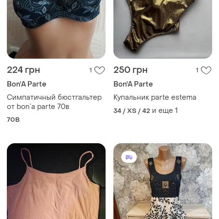
224 грн
250 грн
1
1
Bon'A Parte
Bon'A Parte
Симпатичный бюстгальтер
Купальник parte estema
от bon`a parte 70в
и еще
1
34 / XS / 42
70B