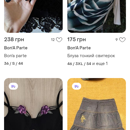
238 грн
175 грн
12
9
Bon'A Parte
Bon'A Parte
Bon'a parte
Блуза тонкий свитерок
36 / S / 44
и еще
1
46 / 3XL / 54