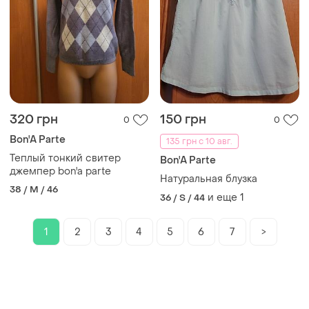
320 грн
150 грн
0
0
Bon'A Parte
135 грн с 10 авг.
Теплый тонкий свитер
Bon'A Parte
джемпер bon'a parte
Натуральная блузка
38 / M / 46
и еще
1
36 / S / 44
1
2
3
4
5
6
7
>