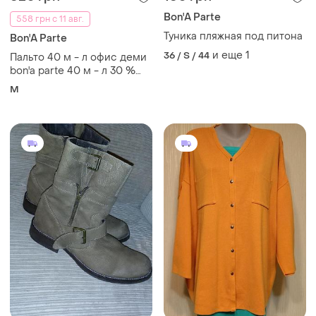
Bon'A Parte
558 грн с 11 авг.
Туника пляжная под питона
Bon'A Parte
и еще
1
36 / S / 44
Пальто 40 м - л офис деми
bon'a parte 40 м - л 30 %
шерсть пуговицы металл
M