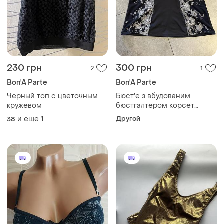
230 грн
300 грн
2
1
Bon'A Parte
Bon'A Parte
Черный топ с цветочным
Бюстʼє з вбудованим
кружевом
бюстгалтером корсет
мереживний bona parte
и еще
1
Другой
38