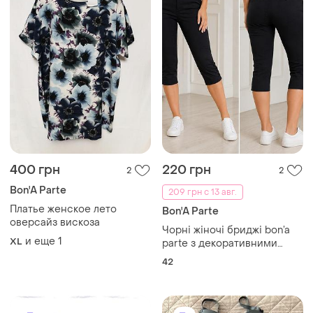
400 грн
220 грн
2
2
Bon'A Parte
209 грн с 13 авг.
Платье женское лето
Bon'A Parte
оверсайз вискоза
Чорні жіночі бриджі bon’a
и еще
1
XL
parte з декоративними
ґудзиками, розмір 42
42