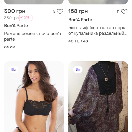
300 грн
158 грн
5
11
-15%
350 грн
Bon'A Parte
Bon'A Parte
Бюст лиф бюстгалтер верх
от купальника раздельный
Ремень ремень пояс bon'a
женский купальник
parte
40 / L / 48
bonaparte пуш ап
85 см