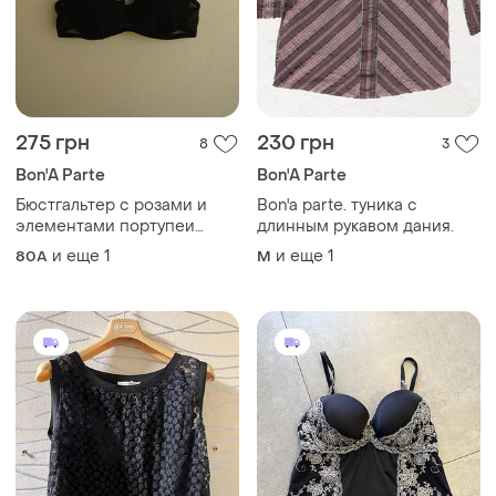
275 грн
230 грн
8
3
Bon'A Parte
Bon'A Parte
Бюстгальтер с розами и
Bon'a parte. туника с
элементами портупеи
длинным рукавом дания.
bon`a parte
и еще
1
и еще
1
80A
M