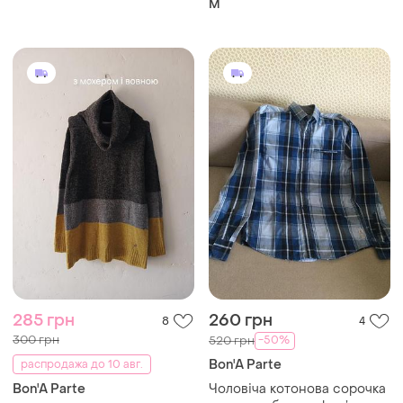
M
bon'a parte
285 грн
260 грн
8
4
300 грн
-50%
520 грн
Bon'A Parte
распродажа до 10 авг.
Bon'A Parte
Чоловіча котонова сорочка