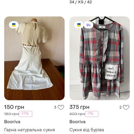
34 / XS / 42
150 грн
375 грн
3
2
-17%
-7%
180 грн
400 грн
Booriva
Booriva
Гарна натуральна сукня
Сукня від буріва