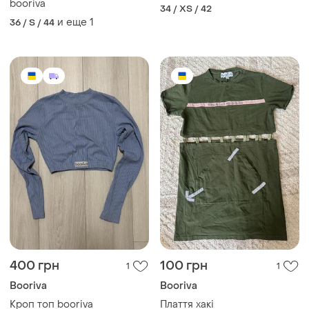
booriva
34 / XS / 42
и еще
1
36 / S / 44
400 грн
100 грн
1
1
Booriva
Booriva
Кроп топ booriva
Плаття хакі