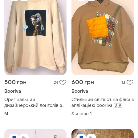
500 грн
600 грн
24
13
Booriva
Booriva
Оригінальний
Стильний світшот на флісі з
дизайнерський лонгслів з
аплікацією booriva 🇺🇦
аплікацією booriva 🇺🇦
M
и еще
1
S