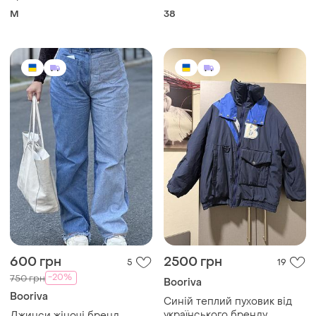
M
38
600 грн
2500 грн
5
19
-20%
750 грн
Booriva
Booriva
Синій теплий пуховик від
українського бренду
Джинси жіночі бренд