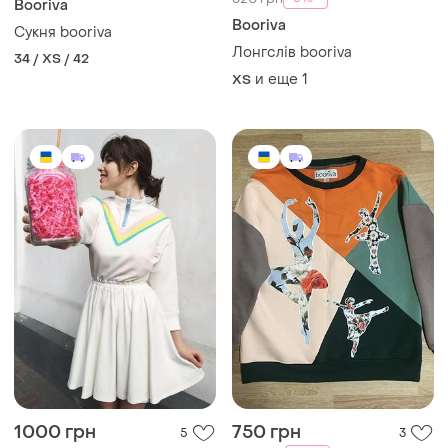
Booriva
Booriva
Сукня booriva
Лонгслів booriva
34 / XS / 42
и еще
1
ХS
1000 грн
750 грн
5
3