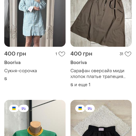
400 грн
400 грн
1
31
Booriva
Booriva
Сукня-сорочка
Сарафан оверсайз миди
хлопок платье трапеция
S
колокол на брительках
и еще
1
S
сукня бавовна оверсайз
плаття міді вільного крою