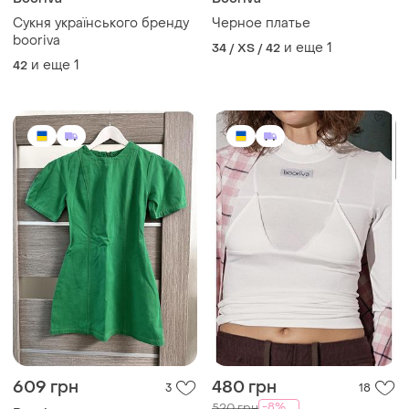
Сукня українського бренду
Черное платье
booriva
и еще
1
34 / XS / 42
и еще
1
42
609 грн
480 грн
3
18
-8%
520 грн