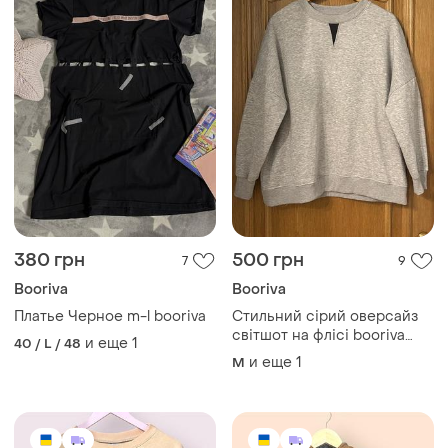
380 грн
500 грн
7
9
Booriva
Booriva
Платье Черное m-l booriva
Стильний сірий оверсайз
світшот на флісі booriva
и еще
1
40 / L / 48
🇺🇦
и еще
1
M