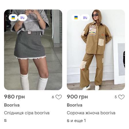
980 грн
900 грн
6
5
Booriva
Booriva
Спідниця сіра booriva
Сорочка жіноча booriva
S
и еще
1
S