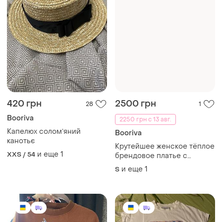
420 грн
2500 грн
28
1
Booriva
2250 грн с 13 авг.
Капелюх соломʼяний
Booriva
канотьє
Крутейшее женское тёплое
и еще
1
XXS / 54
брендовое платье с
бахромой на спине ❤️‍🔥
и еще
1
S