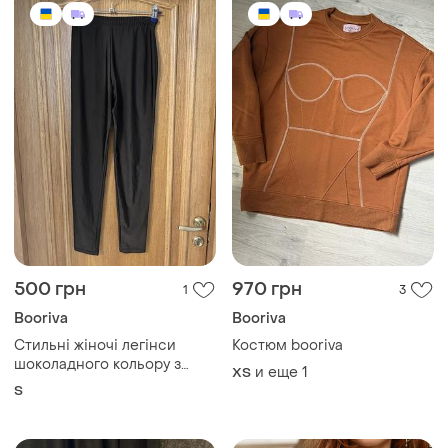
500 грн
970 грн
1
3
Booriva
Booriva
Стильні жіночі легінси
Костюм booriva
шоколадного кольору з
и еще
1
ХS
відливом booriva
S