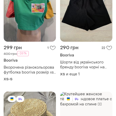
299 грн
290 грн
1
22
-26%
400 грн
Booriva
Booriva
Шорти від українського
бренду booriva чорні на
Вкорочена різнокольорова
резинці
футболка booriva розмір xs-
и еще
1
ХS
s
XS-S