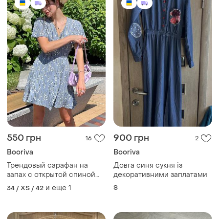
550 грн
900 грн
16
2
Booriva
Booriva
Трендовый сарафан на
Довга синя сукня із
запах с открытой спиной
декоративними заплатами
booriva бурива
и еще
1
S
34 / XS / 42