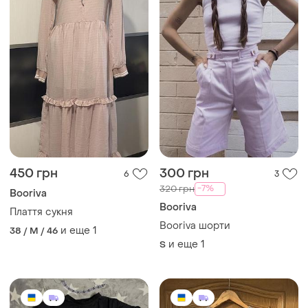
450 грн
300 грн
6
3
-7%
320 грн
Booriva
Booriva
Плаття сукня
Booriva шорти
и еще
1
38 / M / 46
и еще
1
S