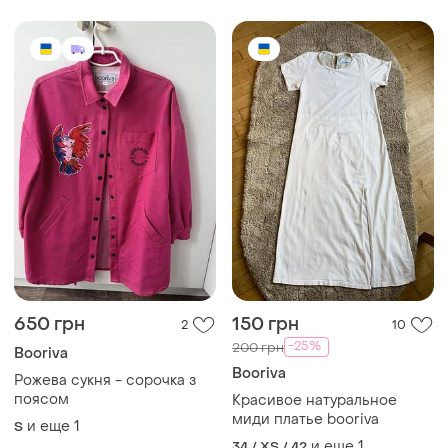
650 грн
150 грн
2
10
-25%
200 грн
Booriva
Booriva
Рожева сукня - сорочка з
поясом
Красивое натуральное
миди платье booriva
и еще
1
S
и еще
1
34 / XS / 42