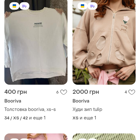
400 грн
2000 грн
6
4
Booriva
Booriva
Толстовка booriva, xs-s
Худи зип tulip
и еще
1
и еще
1
34 / XS / 42
ХS