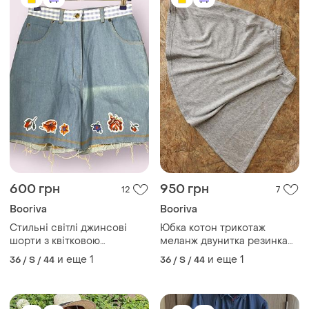
600 грн
950 грн
12
7
Booriva
Booriva
Стильні світлі джинсові
Юбка котон трикотаж
шорти з квітковою
меланж двунитка резинка
аплікацією booriva 🇺🇦
чирлидинг клеш солнце
и еще
1
и еще
1
36 / S / 44
36 / S / 44
полусолнце спортивная
база