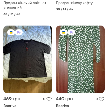
Продам жіночий світшот
Продам жіночу кофту
утеплений
38 / M / 46
38 / M / 46
469 грн
440 грн
0
0
Booriva
Booriva