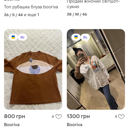
Продам жіночий світшот-
сукню
Топ рубашка блуза booriva
38 / M / 46
и еще
1
36 / S / 44
800 грн
1300 грн
6
4
Booriva
Booriva