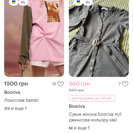
1500 грн
560 грн
12
7
590 грн
Booriva
распродажа до 08 авг.
Лонгслив bambi
Booriva
и еще
1
ХS
Сукня жіноча booriva m/l
джинсова кольору хакі
и еще
1
M