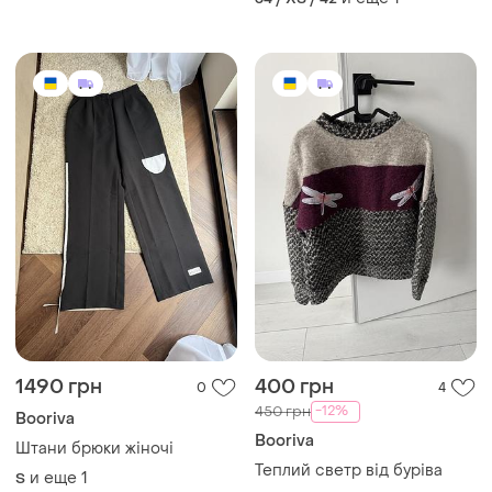
1490 грн
400 грн
0
4
-12%
450 грн
Booriva
Booriva
Штани брюки жіночі
Теплий светр від буріва
и еще
1
S