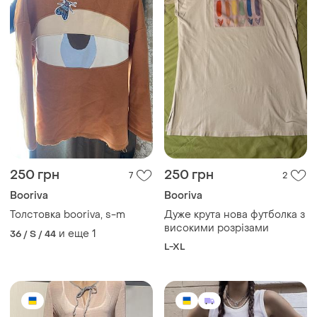
250 грн
250 грн
7
2
Booriva
Booriva
Толстовка booriva, s-m
Дуже крута нова футболка з
високими розрізами
и еще
1
36 / S / 44
L-XL