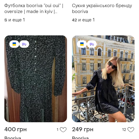
Футболка booriva “oui oui” |
Сукня українського бренду
oversize | made in kyiv |
booriva
чорна
и еще
1
и еще
1
S
42
400 грн
249 грн
1
12
Booriva
Booriva