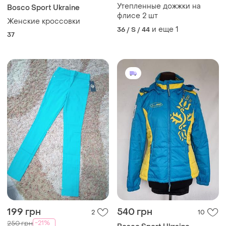
Утепленные дожжки на
Bosco Sport Ukraine
флисе 2 шт
Женские кроссовки
и еще
1
36 / S / 44
37
199 грн
540 грн
2
10
-21%
250 грн