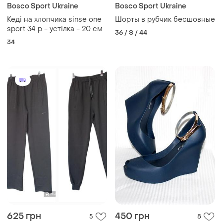
Bosco Sport Ukraine
Bosco Sport Ukraine
Кеді на хлопчика sinse one
Шорты в рубчик бесшовные
sport 34 р - устілка - 20 см
36 / S / 44
34
625 грн
450 грн
5
8