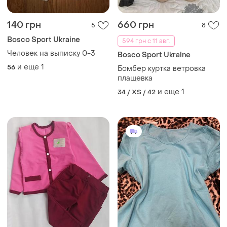
140 грн
660 грн
5
8
Bosco Sport Ukraine
594 грн с 11 авг.
Человек на выписку 0-3
Bosco Sport Ukraine
и еще
1
56
Бомбер куртка ветровка
плащевка
и еще
1
34 / XS / 42