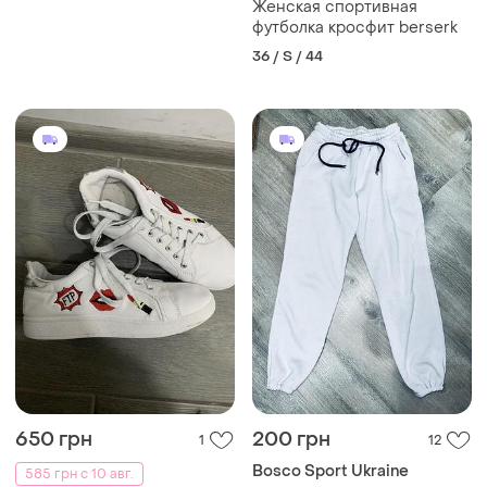
Женская спортивная
футболка кросфит berserk
36 / S / 44
650 грн
200 грн
1
12
Bosco Sport Ukraine
585 грн с 10 авг.