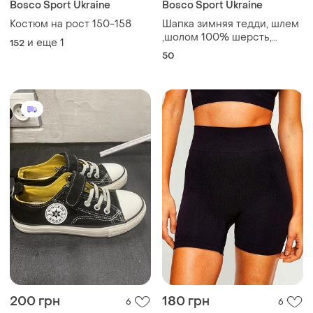
Bosco Sport Ukraine
Bosco Sport Ukraine
Костюм на рост 150-158
Шапка зимняя тедди, шлем
,шолом 100% шерсть,
и еще
1
152
подкладка р. 2/50-53 -
50
нюанс, от be еasy
200 грн
180 грн
6
6