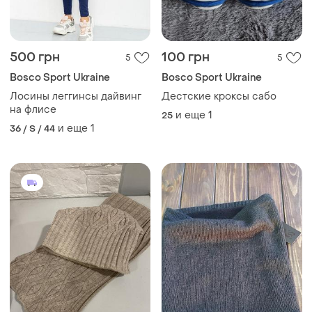
500 грн
100 грн
5
5
Bosco Sport Ukraine
Bosco Sport Ukraine
Лосины леггинсы дайвинг
Дестские кроксы сабо
на флисе
и еще
1
25
и еще
1
36 / S / 44