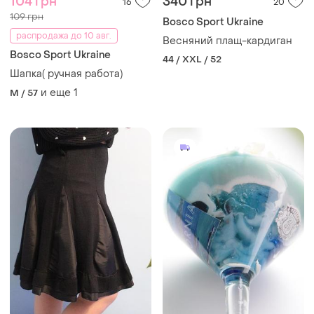
104 грн
340 грн
16
20
109 грн
Bosco Sport Ukraine
распродажа до 10 авг.
Весняний плащ-кардиган
Bosco Sport Ukraine
44 / XXL / 52
Шапка( ручная работа)
и еще
1
M / 57