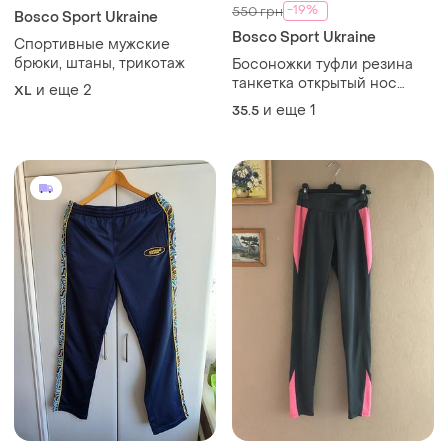
-19%
550 грн
Bosco Sport Ukraine
Bosco Sport Ukraine
Спортивные мужские
брюки, штаны, трикотаж
Босоножки туфли резина
танкетка открытый нос
и еще
2
XL
mixfeel 36р
и еще
1
35.5