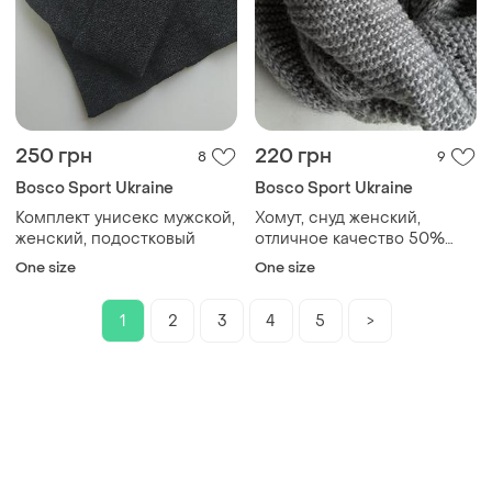
250 грн
220 грн
8
9
Bosco Sport Ukraine
Bosco Sport Ukraine
Комплект унисекс мужской,
Хомут, снуд женский,
женский, подостковый
отличное качество 50%
шерсть
One size
One size
1
2
3
4
5
>