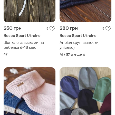
230 грн
280 грн
3
3
Bosco Sport Ukraine
Bosco Sport Ukraine
Шапка с завязками на
Анріал круті шапочки,
ребёнка 6-18 мес
унісекс)
47
и еще
6
M / 57