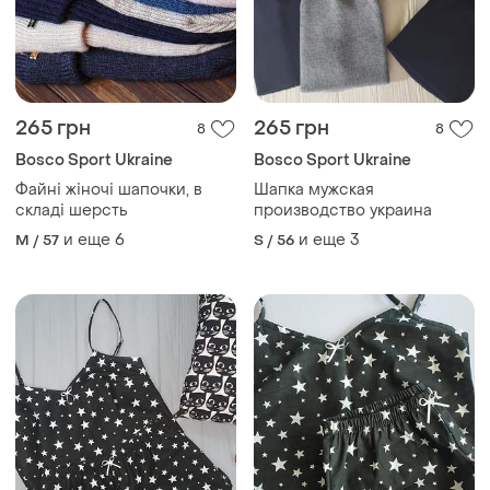
265 грн
265 грн
8
8
Bosco Sport Ukraine
Bosco Sport Ukraine
Файні жіночі шапочки, в
Шапка мужская
складі шерсть
производство украина
и еще
6
и еще
3
M / 57
S / 56