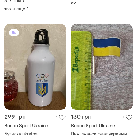
6-7 років
52
и еще
1
128
299 грн
130 грн
1
9
Bosco Sport Ukraine
Bosco Sport Ukraine
Бутилка ukraine
Пин, значок флаг украины