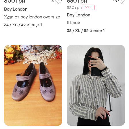
800 грн
550 грн
5
18
-6%
580 грн
Boy London
Boy London
Худи от boy london oversize
Штани
и еще
1
34 / XS / 42
и еще
1
38 / XL / 52