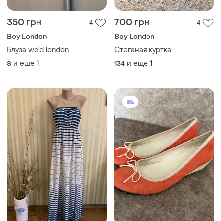
350 грн
700 грн
4
4
Boy London
Boy London
Блуза we'd london
Стеганая куртка
и еще
1
и еще
1
S
134