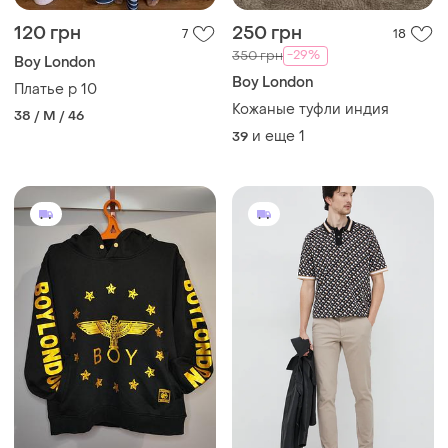
120 грн
250 грн
7
18
-29%
350 грн
Boy London
Boy London
Платье р 10
Кожаные туфли индия
38 / M / 46
и еще
1
39