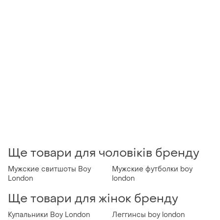
Ще товари для чоловіків бренду
Мужские свитшоты Boy
Мужские футболки boy
London
london
Ще товари для жінок бренду
Купальники Boy London
Леггинсы boy london