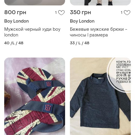
800 грн
350 грн
1
1
Boy London
Boy London
Мужской черный худи boy
Бежевые мужские брюки -
london
чиносы l размера
40 /L / 48
33 / L / 48