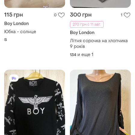
115 грн
300 грн
0
1
Boy London
270 грн с 11 авг.
Юбка - солнце
Boy London
S
Літня сорочка на хлопчика
9 років
и еще
1
134