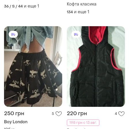
Кофта класика
и еще
1
36 / S / 44
и еще
1
134
250 грн
220 грн
5
4
Boy London
198 грн с 13 авг.