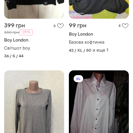
399 грн
99 грн
6
4
-28%
550 грн
Boy London
Boy London
Базова кофтинка
Світшот boy
и еще
1
42 / XL / 50
36 / S / 44