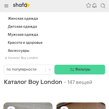
Женская одежда
Детская одежда
Мужская одежда
Красота и здоровье
Аксессуары
Каталог Boy London
по популярности
Фильтры
Каталог Boy London
-
147 вещей