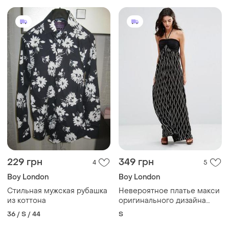
229 грн
349 грн
4
5
Boy London
Boy London
Стильная мужская рубашка
Невероятное платье макси
из коттона
оригинального дизайна
pussycat london. новое, с
36 / S / 44
S
биркой.