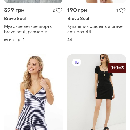
399 грн
190 грн
2
1
Brave Soul
Brave Soul
Мужские лёгкие шорты
Купальник сдельный brave
brave soul , размер м .
soul роз. 44
и еще
1
44
M