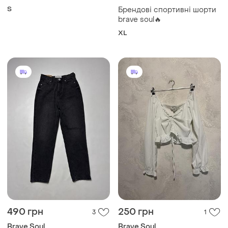
капюшоном, полиамид
S
Брендові спортивні шорти
brave soul🔥
XL
490 грн
250 грн
3
1
Brave Soul
Brave Soul