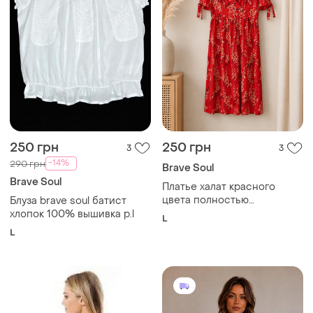
250 грн
250 грн
3
3
-14%
290 грн
Brave Soul
Brave Soul
Платье халат красного
цвета полностью
Блуза brave soul батист
защипывается пуговицами
хлопок 100% вышивка р.l
L
платье легкое новое
L