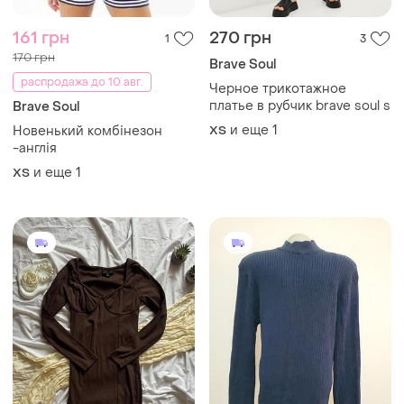
161 грн
270 грн
1
3
170 грн
Brave Soul
распродажа до 10 авг.
Черное трикотажное
платье в рубчик brave soul s
Brave Soul
и еще
1
Новенький комбінезон
ХS
-англія
и еще
1
ХS