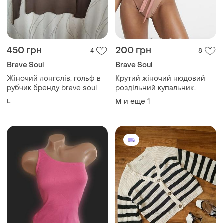
450 грн
200 грн
4
8
Brave Soul
Brave Soul
Жіночий лонгслів, гольф в
Крутий жіночий нюдовий
рубчик бренду brave soul
роздільний купальник
трусики з високою
L
и еще
1
M
посадкою brave soul топ
бандо бежевий крутий
жіночий купальник