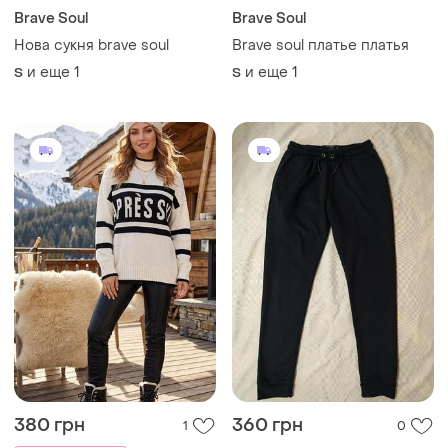
Brave Soul
Brave Soul
Нова сукня brave soul
Brave soul платье платья
и еще
1
и еще
1
S
S
380 грн
360 грн
1
0