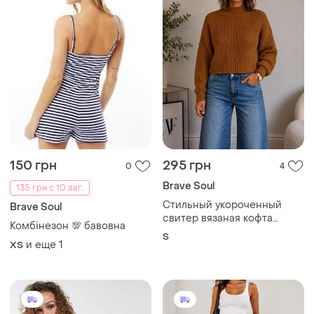
150 грн
295 грн
0
4
Brave Soul
135 грн с 10 авг.
Стильный укороченный
Brave Soul
свитер вязаная кофта
Комбінезон 💯 бавовна
размер s
S
и еще
1
ХS