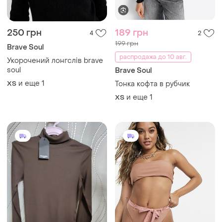
250 грн
189 грн
4
2
199 грн
Brave Soul
распродажа до 10 авг.
Укорочений лонгслів brave
soul
Brave Soul
и еще
1
ХS
Тонка кофта в рубчик
и еще
1
ХS