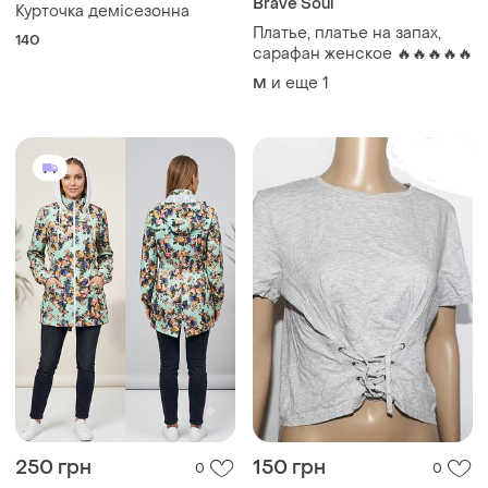
Brave Soul
Курточка демісезонна
Платье, платье на запах,
140
сарафан женское 🔥🔥🔥🔥🔥
и еще
1
M
250 грн
150 грн
0
0