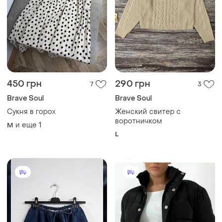
450 грн
290 грн
7
3
Brave Soul
Brave Soul
Сукня в горох
Женский свитер с
воротничком
и еще
1
M
L