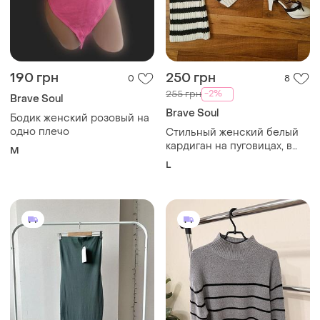
190 грн
250 грн
0
8
-2%
255 грн
Brave Soul
Brave Soul
Бодик женский розовый на
одно плечо
Стильный женский белый
кардиган на пуговицах, в
M
полоску,с расклешенными
L
рукавами