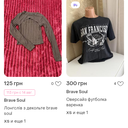
125 грн
300 грн
0
4
Brave Soul
113 грн с 14 авг.
Оверсайз футболка
Brave Soul
варенка
Лонгслів з декольте brave
и еще
1
ХS
soul
и еще
1
ХS