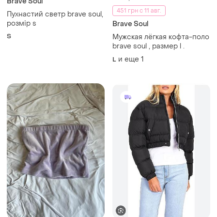
Brave Soul
451 грн с 11 авг.
Пухнастий светр brave soul,
розмір s
Brave Soul
S
Мужская лёгкая кофта-поло
brave soul , размер l .
и еще
1
L