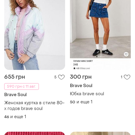
655 грн
300 грн
5
1
Brave Soul
590 грн с 11 авг.
Юбка brave soul
Brave Soul
и еще
1
50
Женская куртка в стиле 80-
х годов brave soul
и еще
1
46