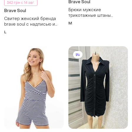
Brave Soul
342 грн с 14 авг.
Брюки мужские
Brave Soul
трикотажные штаны
Свитер женский бренда
спортивные от brave soul
M
brave soul с надписью и
разрезами по бокам.
L
замеры:пог-60 см, длина
изделия -64 см, длина
рукава от шеи -72 см