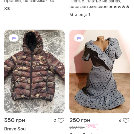
прошвы, на завязках, xs
Платье, платье на запах,
сарафан женское 🔥🔥🔥🔥🔥
ХS
и еще
1
M
350 грн
250 грн
0
6
-29%
350 грн
Brave Soul