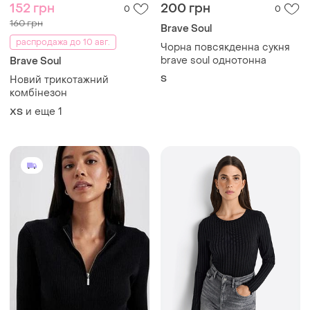
152 грн
200 грн
0
0
160 грн
Brave Soul
распродажа до 10 авг.
Чорна повсякденна сукня
brave soul однотонна
Brave Soul
S
Новий трикотажний
комбінезон
и еще
1
ХS