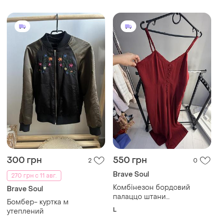
300 грн
550 грн
2
0
Brave Soul
270 грн с 11 авг.
Комбінезон бордовий
Brave Soul
палаццо штани
Бомбер- куртка м
романтичний у ретро стилі
L
утеплений