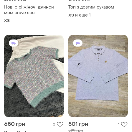
Нові сірі жіночі джинси
Топ з довгим рукавом
мом brave soul
и еще
1
ХS
XS
650 грн
501 грн
0
1
599 грн