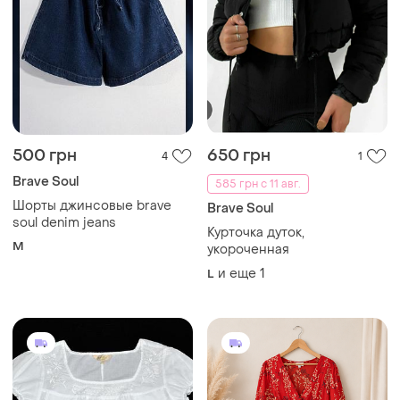
500 грн
650 грн
4
1
Brave Soul
585 грн с 11 авг.
Шорты джинсовые brave
Brave Soul
soul denim jeans
Курточка дуток,
M
укороченная
и еще
1
L