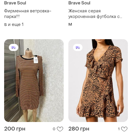
Brave Soul
Brave Soul
Фирменная ветровка-
Женская серая
парка!!!
укороченная футболка с
завязками brave soul
и еще
1
M
S
200 грн
280 грн
0
1