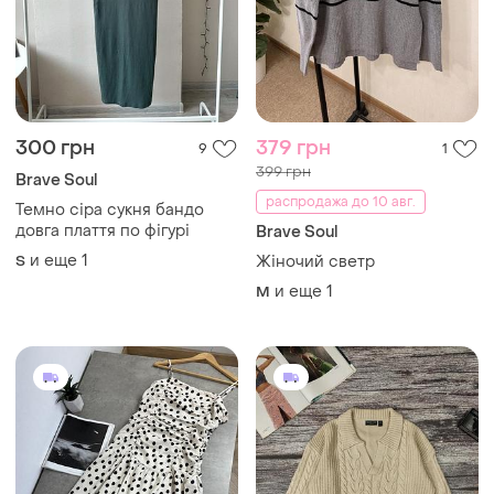
300 грн
379 грн
9
1
399 грн
Brave Soul
распродажа до 10 авг.
Темно сіра сукня бандо
довга плаття по фігурі
Brave Soul
и еще
1
S
Жіночий светр
и еще
1
M