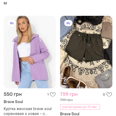
M
550 грн
759 грн
1
0
799 грн
Brave Soul
распродажа до 10 авг.
Куртка женская brave soul
сиреневая s новая - с
Brave Soul