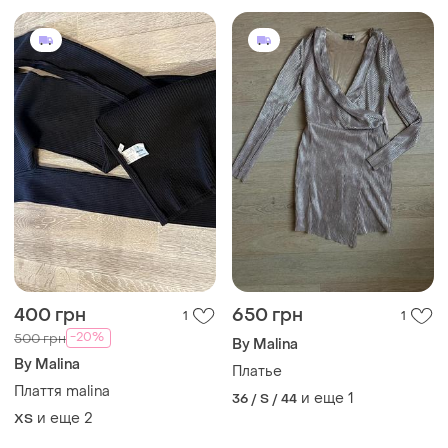
400 грн
650 грн
1
1
-20%
500 грн
By Malina
By Malina
Платье
Плаття malina
и еще
1
36 / S / 44
и еще
2
ХS