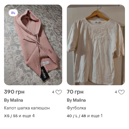
390 грн
70 грн
4
4
By Malina
By Malina
Капот шапка капюшон
Футболка
и еще
4
и еще
1
XS / 55
40 / L / 48