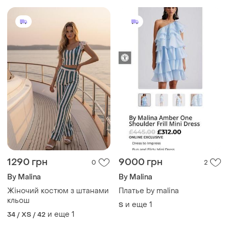
1290 грн
9000 грн
0
2
By Malina
By Malina
Жіночий костюм з штанами
Платье by malina
кльош
и еще
1
S
и еще
1
34 / XS / 42