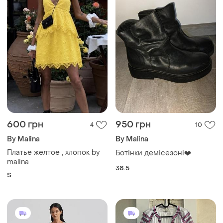
600 грн
950 грн
4
10
By Malina
By Malina
Платье желтое , хлопок by
Ботінки демісезоні❤️
malina
38.5
S