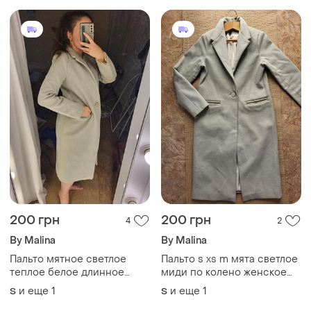
200 грн
200 грн
4
2
By Malina
By Malina
Пальто мятное светлое
Пальто s xs m мята светлое
теплое белое длинное
миди по колено женское
миди светлое подкладка
двубортное весна осень
и еще
1
и еще
1
S
S