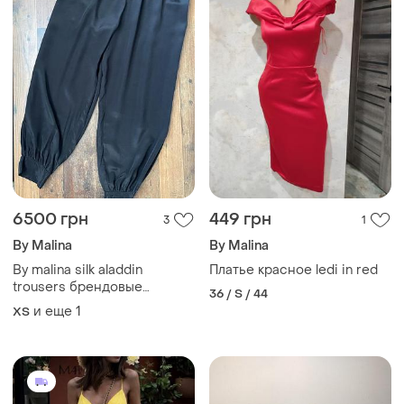
6500 грн
449 грн
3
1
By Malina
By Malina
By malina silk aladdin
Платье красное ledi in red
trousers брендовые
36 / S / 44
невесомые шелковые
и еще
1
ХS
укороченные брюки
шаровары аладины из
натурального шелка
премиум бренд и качество