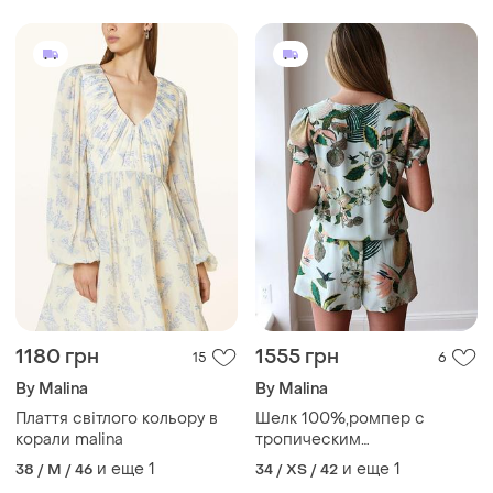
1180 грн
1555 грн
15
6
By Malina
By Malina
Плаття світлого кольору в
Шелк 100%,ромпер с
корали malina
тропическим
принтом,комбинезон by
и еще
1
и еще
1
38 / M / 46
34 / XS / 42
malina