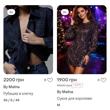
2200 грн
1900 грн
8
0
-58%
4500 грн
By Malina
By Malina
Рубашка в клетку
Сукня для королеви
36 / S / 44
M