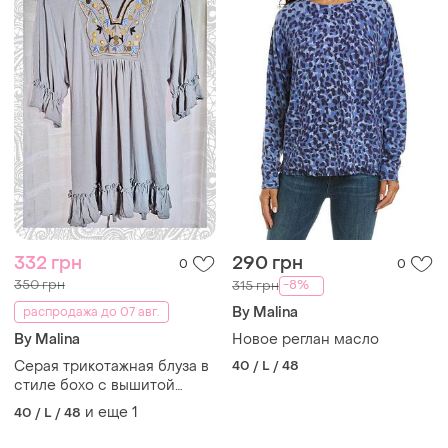
332 грн
290 грн
0
0
350 грн
-8%
315 грн
By Malina
распродажа до 07 авг.
By Malina
Новое реглан масло
Серая трикотажная блуза в
40 / L / 48
стиле бохо с вышитой
вставкой, размер 48-50, by
и еще
1
40 / L / 48
millie