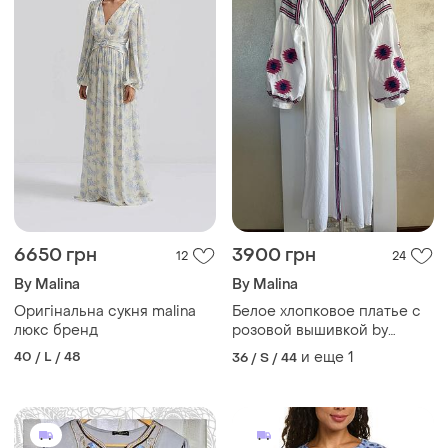
6650 грн
3900 грн
12
24
By Malina
By Malina
Оригінальна сукня malina
Белое хлопковое платье с
люкс бренд
розовой вышивкой by
malina
40 / L / 48
и еще
1
36 / S / 44