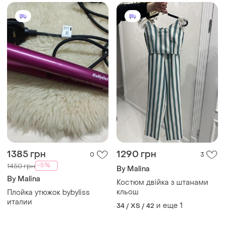
1385 грн
1290 грн
0
3
-5%
1450 грн
By Malina
By Malina
Костюм двійка з штанами
кльош
Плойка утюжок bybyliss
италии
и еще
1
34 / XS / 42