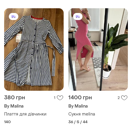
380 грн
1400 грн
1
2
By Malina
By Malina
Плаття для дівчинки
Сукня melina
140
36 / S / 44