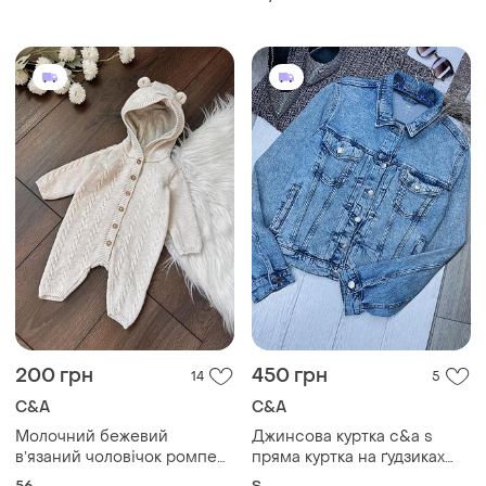
200 грн
450 грн
14
5
C&A
C&A
Молочний бежевий
Джинсова куртка c&a s
вʼязаний чоловічок ромпер
пряма куртка на ґудзиках
для новонароджених 0-1
джинсовий жакет
56
S