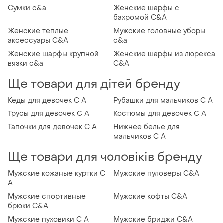
Сумки c&a
Женские шарфы с
бахромой C&A
Женские теплые
Мужские головные уборы
аксессуары C&A
c&a
Женские шарфы крупной
Женские шарфы из люрекса
вязки c&a
C&A
Ще товари для дітей бренду
Кеды для девочек C A
Рубашки для мальчиков C A
Трусы для девочек C A
Костюмы для девочек C A
Тапочки для девочек C A
Нижнее белье для
мальчиков C A
Ще товари для чоловіків бренду
Мужские кожаные куртки C
Мужские пуловеры C&A
A
Мужские спортивные
Мужские кофты C&A
брюки C&A
Мужские пуховики C A
Мужские бриджи C&A