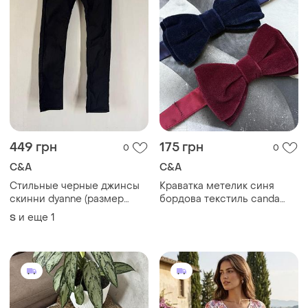
449 грн
175 грн
0
0
C&A
C&A
Стильные черные джинсы
Краватка метелик синя
скинни dyanne (размер
бордова текстиль canda
29/34)
вінтаж бавовна віскоза
и еще
1
S