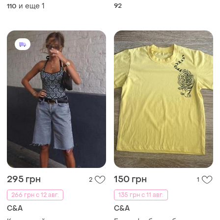
и еще
1
92
110
295 грн
150 грн
2
1
266 грн с 12 авг.
135 грн с 11 авг.
C&A
C&A