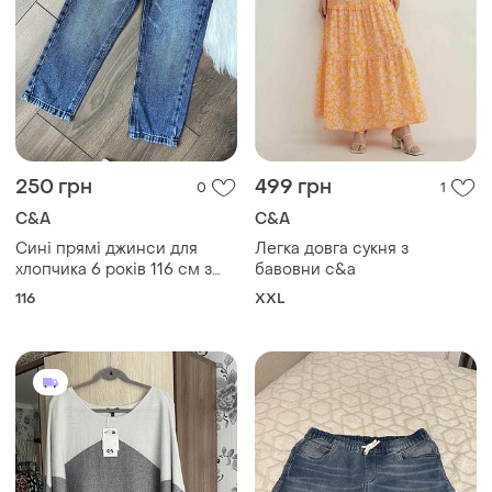
250 грн
499 грн
0
1
C&A
C&A
Сині прямі джинси для
Легка довга сукня з
хлопчика 6 років 116 см з
бавовни c&a
резинкою утяжками до
116
XXL
школи широкіloose