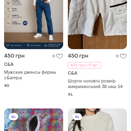
450 грн
450 грн
0
0
C&A
405 грн с 11 авг.
Мужские джинсы фирмы
C&A
c&amp;a
Шорти чоловічі розмір
40
американський 38 наш 54
XL