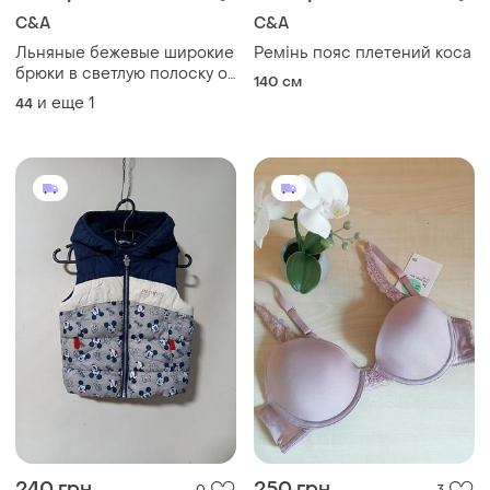
C&A
C&A
Льняные бежевые широкие
Ремінь пояс плетений коса
брюки в светлую полоску от
140 см
c&amp;a, размер евр 44,
и еще
1
44
укр 52-54
240 грн
250 грн
0
3