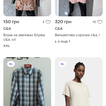
150 грн
320 грн
5
10
C&A
C&A
Блуза на зав’язках блузка
Вельветова сорочка c&a, l
c&a, xxl
и еще
1
L
XXL