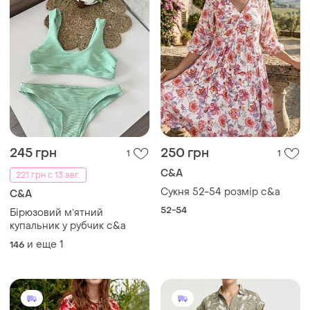
245 грн
250 грн
1
1
C&A
221 грн с 13 авг.
Сукня 52-54 розмір c&a
C&A
52-54
Бірюзовий мʼятний
купальник у рубчик c&a
и еще
1
146