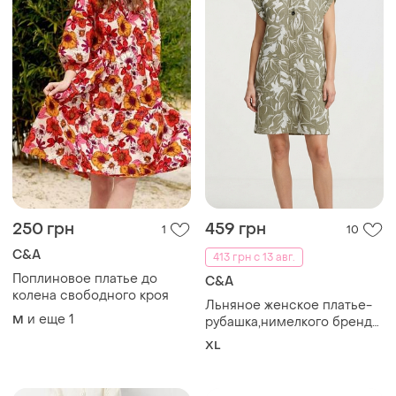
250 грн
459 грн
1
10
C&A
413 грн с 13 авг.
Поплиновое платье до
C&A
колена свободного кроя
Льняное женское платье-
и еще
1
M
рубашка,нимелкого бренда
c&amp;a (размер 42 / xl /
XL
48). в идеальном
состоянии.