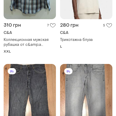
310 грн
280 грн
7
5
C&A
C&A
Коллекционная мужская
Трикотажна блуза
рубашка от c&amp;a
L
(коллекция canda), р. 52 (xxl)
XXL