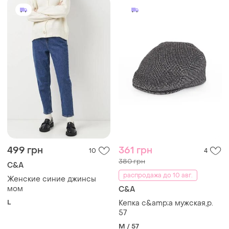
499 грн
361 грн
10
4
380 грн
C&A
распродажа до 10 авг.
Женские синие джинсы
мом
C&A
L
Кепка c&amp;a мужская,p.
57
M / 57