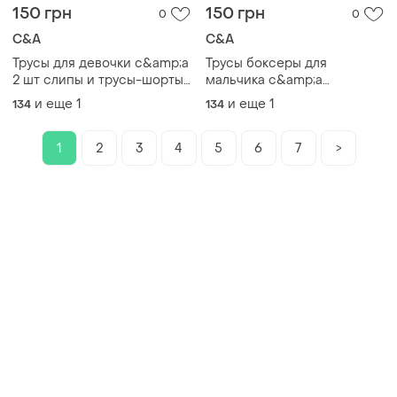
150 грн
150 грн
0
0
C&A
C&A
Трусы для девочки c&amp;a
Трусы боксеры для
2 шт слипы и трусы-шорты
мальчика c&amp;a
bs001416 размер 134-140
bs001415 размер 134-140
и еще
1
и еще
1
134
134
1
2
3
4
5
6
7
>