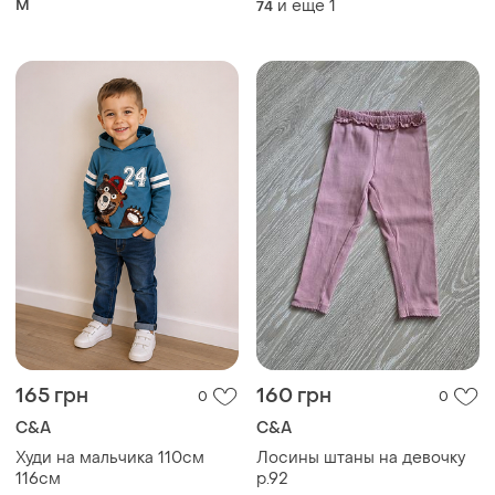
M
и еще
1
74
cottagecore y2k m
165 грн
160 грн
0
0
C&A
C&A
Худи на мальчика 110см
Лосины штаны на девочку
116см
р.92