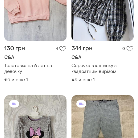
130 грн
344 грн
4
0
C&A
C&A
Толстовка на 6 лет на
Сорочка в клітинку з
девочку
квадратним вирізом
и еще
1
и еще
1
110
ХS