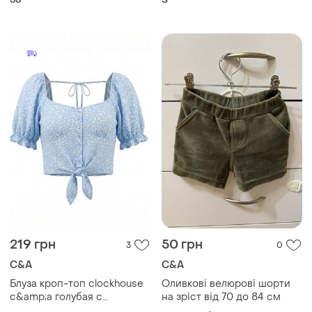
міс 56 см на ґудзиках з
капюшоном з вушками на
виписку в коляску демі
219 грн
50 грн
3
0
C&A
C&A
Блуза кроп-топ clockhouse
Оливкові велюрові шорти
c&amp;a голубая с
на зріст від 70 до 84 см
бабочками рукава буфы