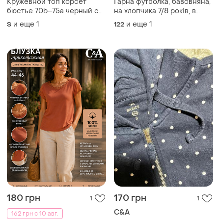
Кружевной топ корсет
Гарна футболка, бавовняна,
бюстье 70b–75a черный с
на хлопчика 7/8 років, в
узором lingerie y2k
жовтому кольорі, з боку з
и еще
1
и еще
1
S
122
тигром, від бренду: c&a
180 грн
170 грн
1
1
C&A
162 грн с 10 авг.