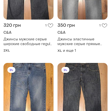
320 грн
350 грн
1
1
C&A
C&A
Джинсы мужские серые
Джинсы эластичные
широкие свободные regular
мужские серые прямые
c&amp;a, размер 2xl
regular c&amp;a, размер xl -
2XL
и еще
1
XL
2xl