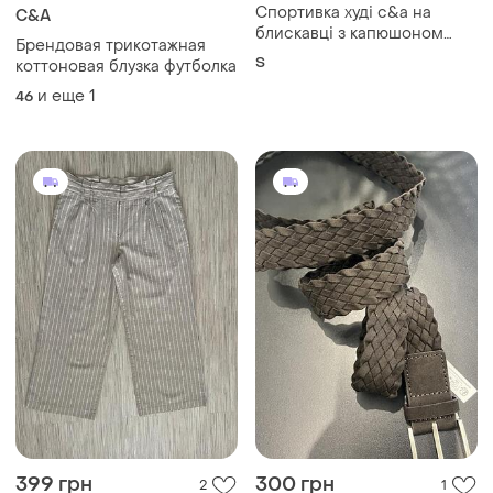
Спортивка худі c&a на
C&A
блискавці з капюшоном
Брендовая трикотажная
бавовна спортивна кофта, s
S
коттоновая блузка футболка
и еще
1
46
399 грн
300 грн
2
1