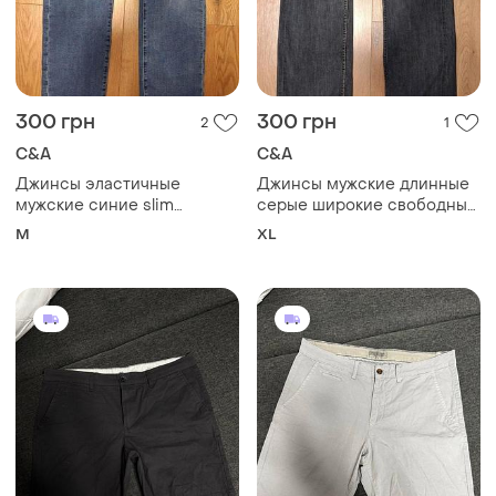
300 грн
300 грн
2
1
C&A
C&A
Джинсы эластичные
Джинсы мужские длинные
мужские синие slim
серые широкие свободные
c&amp;a, размер m.
c&amp;a, размер xl
M
XL