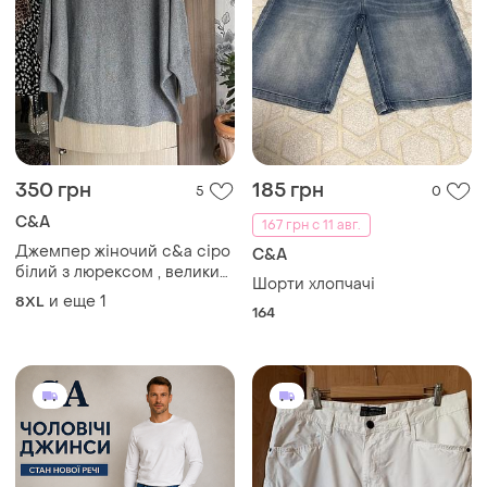
350 грн
185 грн
5
0
C&A
167 грн с 11 авг.
Джемпер жіночий c&a сіро
C&A
білий з люрексом , великий
Шорти хлопчачі
розмір
и еще
1
8XL
164