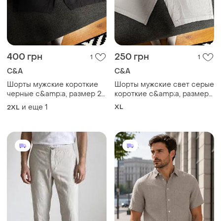
400 грн
250 грн
1
1
C&A
C&A
Шорты мужские короткие
Шорты мужские свет серые
черные c&amp;a, размер 2xl
короткие c&amp;a, размер
- 3xl
xl
и еще
1
XL
2XL