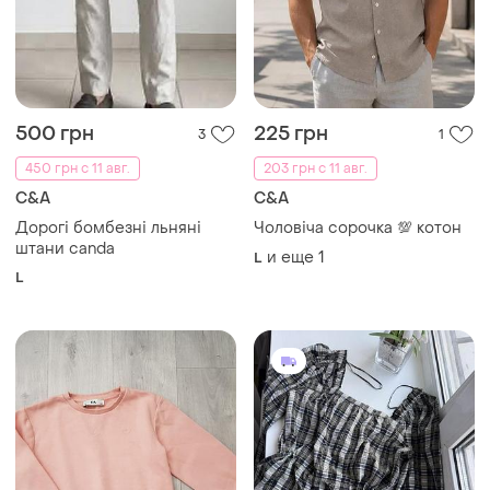
500 грн
225 грн
3
1
450 грн с 11 авг.
203 грн с 11 авг.
C&A
C&A
Дорогі бомбезні льняні
Чоловіча сорочка 💯 котон
штани canda
и еще
1
L
L