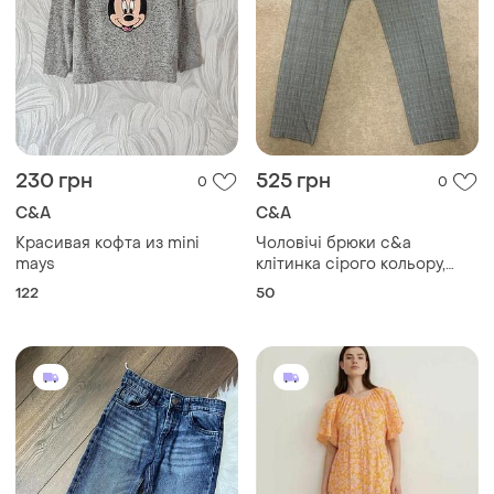
230 грн
525 грн
0
0
C&A
C&A
Красивая кофта из mini
Чоловічі брюки c&a
mays
клітинка сірого кольору,
літо розмір 50
122
50