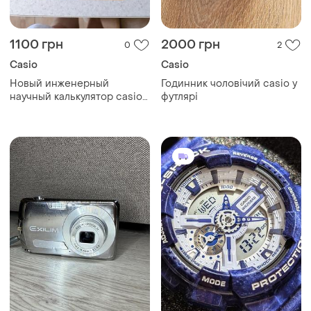
1100 грн
2000 грн
0
2
Casio
Casio
Новый инженерный
Годинник чоловічий casio у
научный калькулятор casio
футлярі
fx-250hc в упаковке