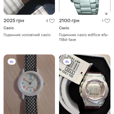
2025 грн
2100 грн
3
1
Casio
Casio
Годинник чоловічий casio
Годинник casio edifice efa-
118d-1ave