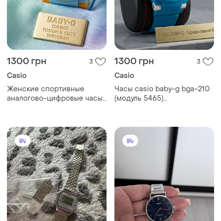
1300 грн
1300 грн
3
3
Casio
Casio
Женские спортивные
Часы casio baby-g bga-210
аналогово-цифровые часы
(модуль 5465)
casio baby-g bga-210
водонепроницаемость: 10
(модуль 5466) в яркой
bar (100 метров) - подходят
спортивной расцветке.
для плавания