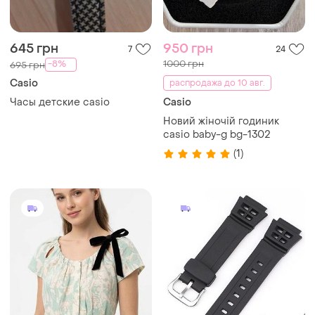
645 грн
950 грн
7
24
1000 грн
-8%
695 грн
Casio
распродажа до 10 авг.
Часы детские casio
Casio
Новий жіночій годиник
casio baby-g bg-1302
(1)