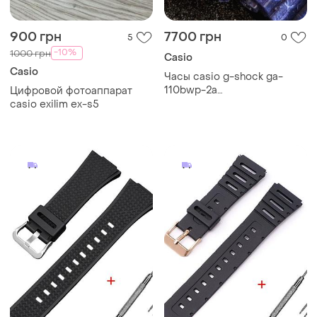
900 грн
7700 грн
5
0
-10%
1000 грн
Casio
Casio
Часы casio g-shock ga-
110bwp-2a
Цифровой фотоаппарат
(лимитированная серия
casio exilim ex-s5
китайский дракон)