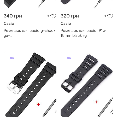
340 грн
320 грн
0
0
Casio
Casio
Ремешок для casio g-shock
Ремешок для casio f91w
ga-
18mm black rg
100/110/120/200/400/700/710/800,
gd-100/110/120, gaw-100g,
gal-100, lx