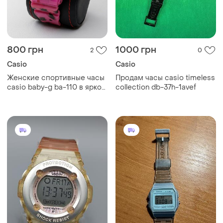
800 грн
1000 грн
2
0
Casio
Casio
Женские спортивные часы
Продам часы casio timeless
casio baby-g ba-110 в ярком
collection db-37h-1avef
розовом цвете с
леопардовым принтом
(leopard series).