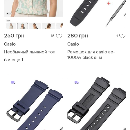
250 грн
280 грн
15
1
Casio
Casio
Необычный льняной топ
Ремешок для casio ae-
1000w black si si
и еще
1
S