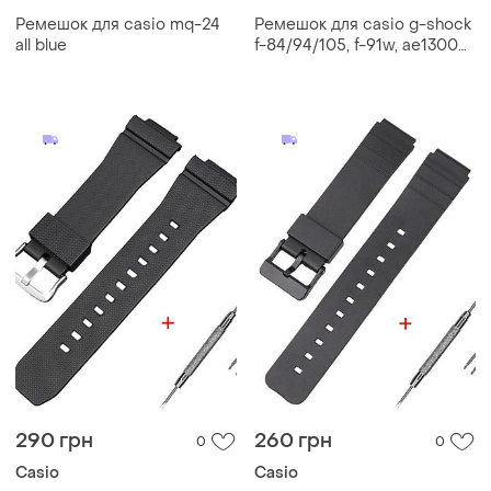
Ремешок для casio mq-24
Ремешок для casio g-shock
all blue
f-84/94/105, f-91w, ae1300
jelly transparent silver
290 грн
260 грн
0
0
Casio
Casio