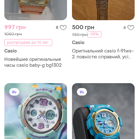
997 грн
500 грн
8
6
1050 грн
-34%
750 грн
Casio
распродажа до 10 авг.
Casio
Оригінальний casio f-91ws-
2. повністю справний, усі
Новейшие оригинальные
функції працюють. є
часы casio baby-g bg1302
незначні потертості на склі
та задній кришці.