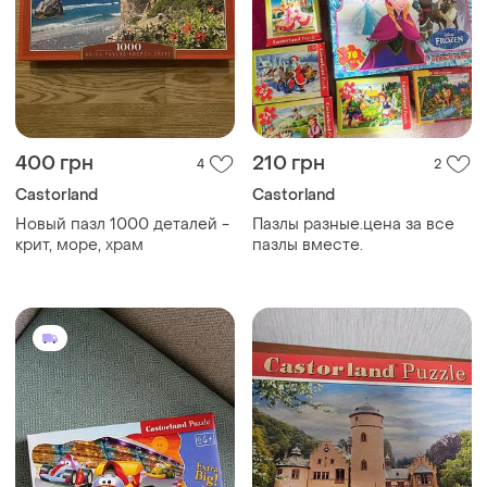
400 грн
210 грн
4
2
Castorland
Castorland
Новый пазл 1000 деталей -
Пазлы разные.цена за все
крит, море, храм
пазлы вместе.