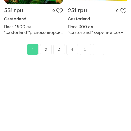
551 грн
251 грн
0
0
Castorland
Castorland
Пазл 1500 ел.
Пазл 300 ел.
"castorland""різнокольоровий
"castorland""звіриний рок-
хамелеон", шт
концерт", шт
1
2
3
4
5
>