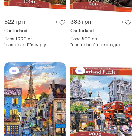
522 грн
383 грн
1
0
Castorland
Castorland
Пазл 1000 ел.
Пазл 500 ел.
"castorland""вечір у
"castorland""шоколадні
провансі", шт
ласощі", шт