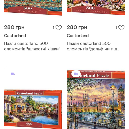
280 грн
280 грн
1
1
Castorland
Castorland
Пазли castorland 500
Пазли castorland 500
елементів "шляхетні кішки"
елементів "дельфіни під
водою"