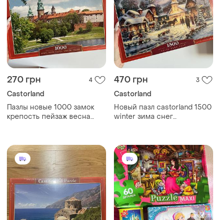
270 грн
470 грн
4
3
Castorland
Castorland
Пазлы новые 1000 замок
Новый пазл castorland 1500
крепость пейзаж весна
winter зима снег
пазл
рождественские пазлы
сказка лошадь