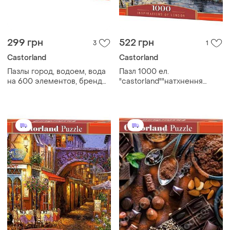
299 грн
522 грн
3
1
Castorland
Castorland
Пазлы город, водоем, вода
Пазл 1000 ел.
на 600 элементов, бренд
"castorland""натхнення
касторленд, ''набережная'',
лондона", шт
новые в слюде