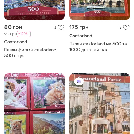
80 грн
175 грн
3
3
-12%
90 грн
Castorland
Castorland
Пазли castorland на 500 та
1000 деталей б/в
Пазлы фирмы castorland
500 штук