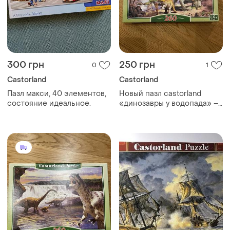
300 грн
250 грн
0
1
Castorland
Castorland
Пазл макси, 40 элементов,
Новый пазл castorland
состояние идеальное.
«динозавры у водопада» –
260 деталей