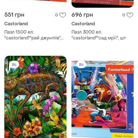
551 грн
696 грн
0
0
Castorland
Castorland
Пазл 1500 ел.
Пазл 3000 ел.
"castorland""рай джунглів",
"castorland""сад мрії", шт
шт