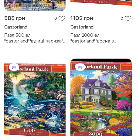
383 грн
1102 грн
0
0
Castorland
Castorland
Пазл 500 ел.
Пазл 2000 ел.
"castorland""вулиці парижа",
"castorland""весна в
шт
лондоні", шт