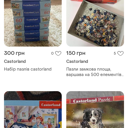
300 грн
150 грн
0
5
Castorland
Castorland
Набір пазлів castorland
Пазли замкова площа,
варшава на 500 елементів,
castorland puzzle пазл
замкова площа