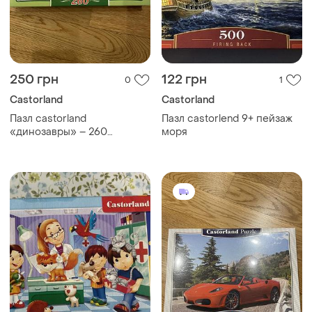
250 грн
122 грн
0
1
Castorland
Castorland
Пазл castorland
Пазл castorlend 9+ пейзаж
«динозавры» – 260
моря
деталей