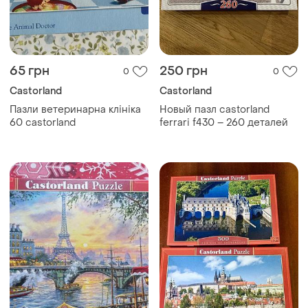
65 грн
250 грн
0
0
Castorland
Castorland
Пазли ветеринарна клініка
Новый пазл castorland
60 castorland
ferrari f430 – 260 деталей