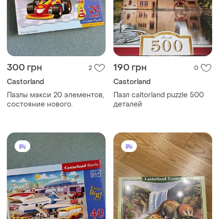
300 грн
190 грн
2
0
Castorland
Castorland
Пазлы макси 20 элементов,
Пазл caltorland puzzle 500
состояние нового.
деталей