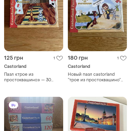
125 грн
180 грн
1
1
Castorland
Castorland
Пазл «трое из
Новый пазл castorland
простоквашино» — 30
“трое из простоквашино”
деталей
30 деталей