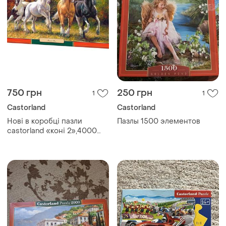
750 грн
250 грн
1
1
Castorland
Castorland
Нові в коробці пазли
Пазлы 1500 элементов
castorland «коні 2»,4000
елементів (400119)