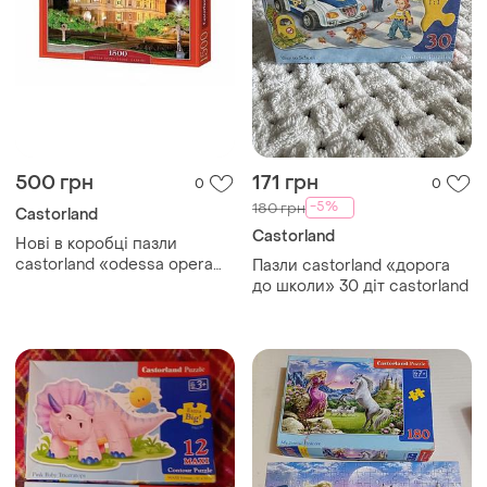
500 грн
171 грн
0
0
-5%
180 грн
Castorland
Castorland
Нові в коробці пазли
castorland «odessa opera
Пазли castorland «дорога
house, ukraine» с-150649)
до школи» 30 діт castorland