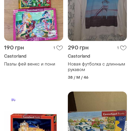
190 грн
290 грн
1
1
Castorland
Castorland
Пазлы фей венкс и пони
Новая футболка с длинным
рукавом
38 / M / 46