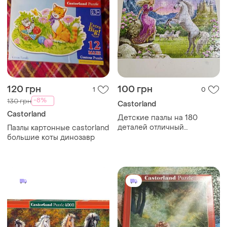
120 грн
100 грн
1
0
-8%
130 грн
Castorland
Castorland
Детские пазлы на 180
деталей отличный
Пазлы картонные castorland
единорог castorland
большие коты динозавр