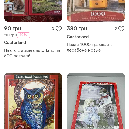
90 грн
380 грн
0
2
-19%
110 грн
Castorland
Castorland
Пазлы 1000 трамваи в
лесабоне новые
Пазлы фирмы castorland на
500 деталей