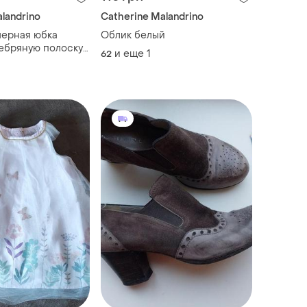
landrino
Catherine Malandrino
черная юбка
Облик белый
ебряную полоску
и еще
1
62
pfer(размер 36-