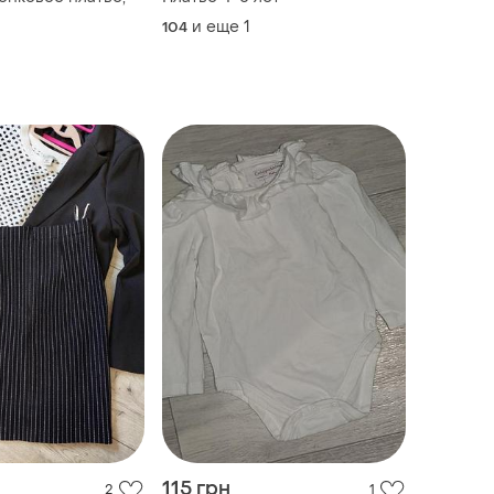
и еще
1
104
115 грн
2
1