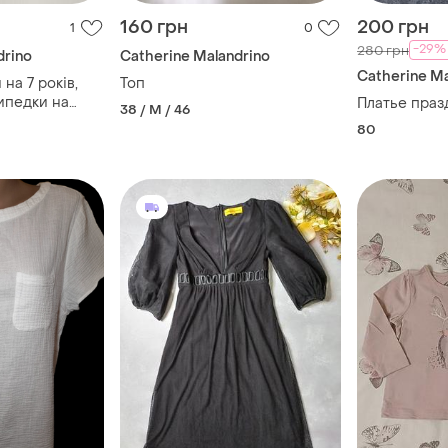
160 грн
200 грн
1
0
-29%
280 грн
drino
Catherine Malandrino
Catherine Ma
на 7 років,
Топ
ипедки на
Платье пра
38 / M / 46
80