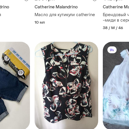
drino
Catherine Malandrino
Catherine Ma
я
Масло для кутикули catherine
Брендовый 
-миди в сер
10 мл
catherine he
38 / M / 46
38)