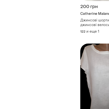
200 грн
Catherine Malan
Джинсові шорти 
джинсові велос
дівчинку
и еще
1
122