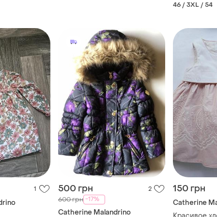
46 / 3XL / 54
500 грн
150 грн
1
2
-17%
600 грн
drino
Catherine Ma
Catherine Malandrino
Красивое хл