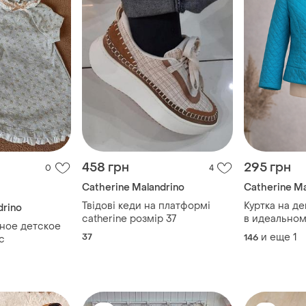
458 грн
295 грн
0
4
Catherine Malandrino
Catherine Ma
Твідові кеди на платформі
Куртка на д
drino
catherine розмір 37
в идеальном
ное детское
косуха для 
37
и еще
1
146
с