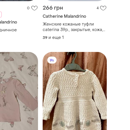
266 грн
0
4
Catherine Malandrino
landrino
Женские кожаные туфли
caterinа 39р., закрытые, кожа,
здничное
замша, коричневые
и еще
1
39