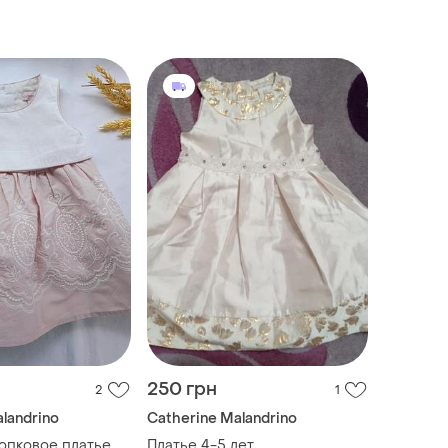
250 грн
2
1
landrino
Catherine Malandrino
опковое платье,
Платье 4-5 лет