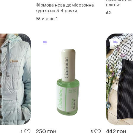
платье
Фірмова нова демісезонна
куртка на 3-4 рочки
62
и еще
1
98
250 грн
442 грн
1
5