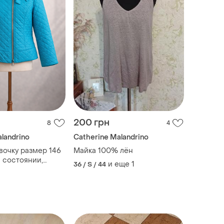
200 грн
8
4
landrino
Catherine Malandrino
евочку размер 146
Майка 100% лён
 состоянии,
и еще
1
36 / S / 44
девочки бомбер