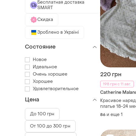
Бесплатная доставка
SMART
Скидка
Зроблено в Україні
Состояние
Новое
Идеальное
220 грн
Очень хорошее
Хорошее
198 грн с 11 авг.
Удовлетворительное
Catherine Malan
Цена
Красивое наряд
платье 18-24 ме
До 100 грн
и еще
1
86
От 100 до 300 грн