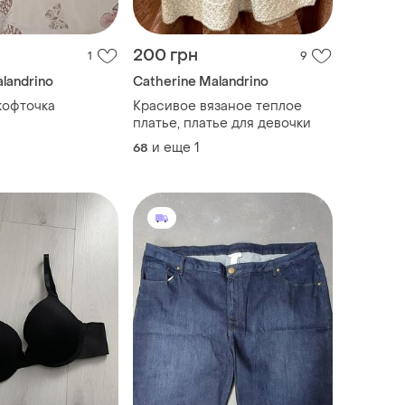
200 грн
1
9
landrino
Catherine Malandrino
кофточка
Красивое вязаное теплое
платье, платье для девочки
и еще
1
68