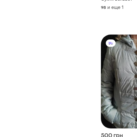
и еще
1
98
500 грн