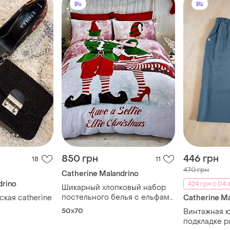
850 грн
446 грн
18
11
470 грн
Catherine Malandrino
drino
424 грн с 04 а
Шикарный хлопковый набор
постельного белья с ельфами
кая catherine
Catherine Ma
в обнимку catherine lansfield
50x70
Винтажная ю
(англия)
подкладке р