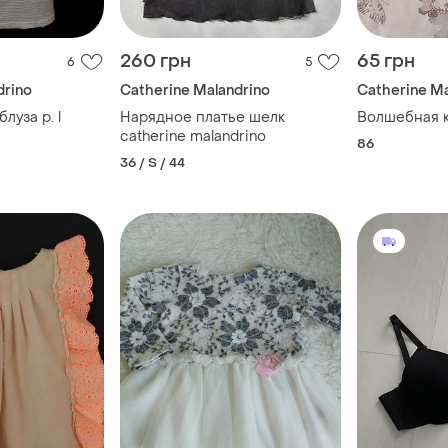
260 грн
65 грн
6
5
drino
Catherine Malandrino
Catherine Ma
луза р. l
Нарядное платье шелк
Волшебная 
catherine malandrino
86
36 / S / 44