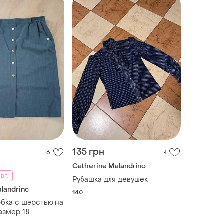
135 грн
6
4
Catherine Malandrino
вг.
Рубашка для девушек
landrino
140
бка с шерстью на
азмер 18