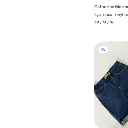
Catherine Malan
Курточка голуба
38 / M / 46