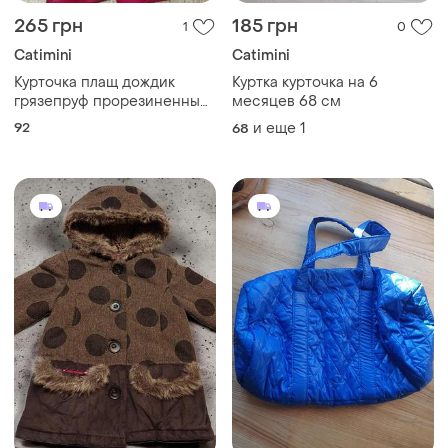
265 грн
185 грн
1
0
Catimini
Catimini
Курточка плащ дождик
Куртка курточка на 6
грязепруф прорезиненный
месяцев 68 см
хлопковой подкладке
92
и еще
1
68
цветочный принт catimini
(италия)