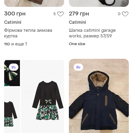
300 грн
279 грн
5
0
Catimini
Catimini
Фірмова тепла зимова
Шапка catimini garage
куртка
works, размер 57/59
и еще
1
One size
110