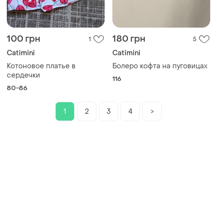
100 грн
180 грн
1
5
Catimini
Catimini
Котоновое платье в
Болеро кофта на пуговицах
сердечки
116
80-86
1
2
3
4
>