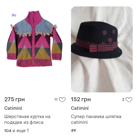
275 грн
152 грн
11
3
Catimini
Catimini
Шерстяная куртка на
Супер панамка шляпка
подкдке из флиса
catimini
и еще
1
49
104