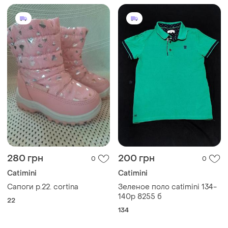
280 грн
200 грн
0
0
Catimini
Catimini
Сапоги р.22. cortina
Зеленое поло catimini 134-
140р 8255 б
22
134