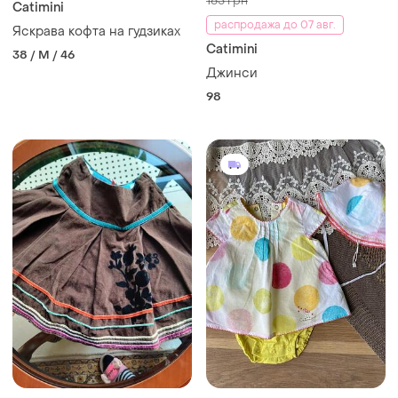
165 грн
Catimini
распродажа до 07 авг.
Яскрава кофта на гудзиках
Catimini
38 / M / 46
Джинси
98