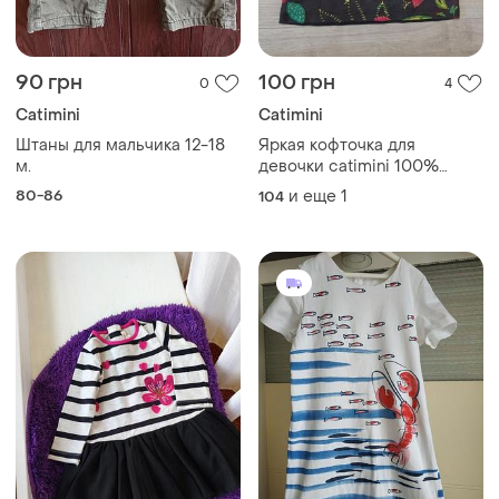
90 грн
100 грн
0
4
Catimini
Catimini
Штаны для мальчика 12-18
Яркая кофточка для
м.
девочки catimini 100%
коттон
80-86
и еще
1
104