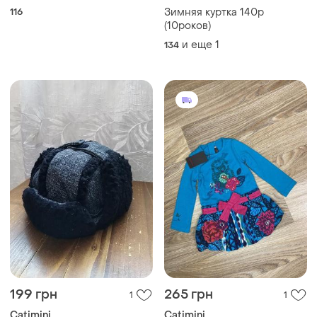
116
Зимняя куртка 140р
(10роков)
и еще
1
134
199 грн
265 грн
1
1
Catimini
Catimini