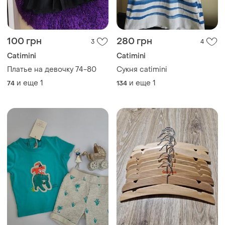
100 грн
280 грн
3
4
Catimini
Catimini
Платье на девочку 74-80
Сукня catimini
и еще
1
и еще
1
74
134