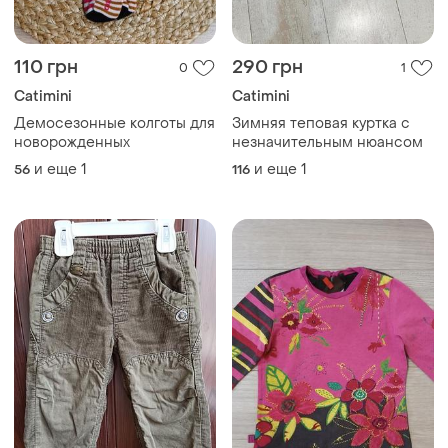
110 грн
290 грн
0
1
Catimini
Catimini
Демосезонные колготы для
Зимняя теповая куртка с
новорожденных
незначительным нюансом
и еще
1
и еще
1
56
116