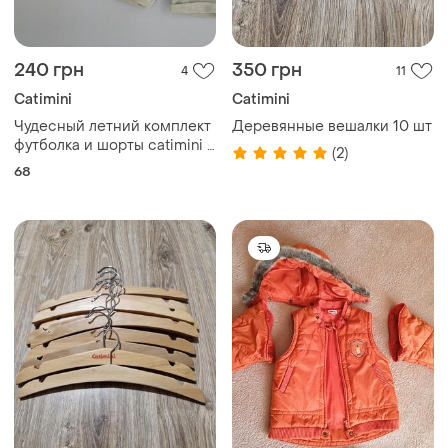
240 грн
350 грн
4
11
Catimini
Catimini
Чудесный летний комплект
Деревянные вешалки 10 шт
футболка и шорты catimini ,
(2)
68 см, на 6 месяцев
68