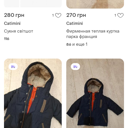
280 грн
270 грн
1
1
Catimini
Catimini
Сукня світшот
Фирменная теплая куртка
парка франция
116
и еще
1
86