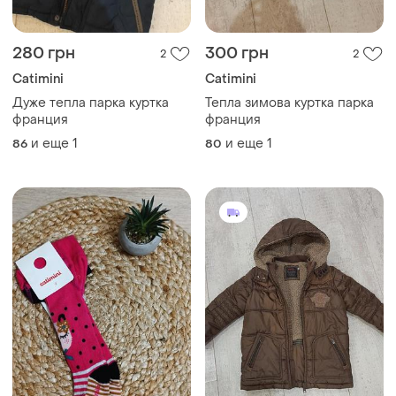
280 грн
300 грн
2
2
Catimini
Catimini
Дуже тепла парка куртка
Тепла зимова куртка парка
франция
франция
и еще
1
и еще
1
86
80