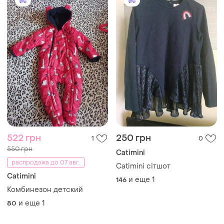
522 грн
250 грн
1
0
550 грн
Catimini
распродажа до 07 авг.
Catimini сітшот
Catimini
и еще
1
146
Комбинезон детский
и еще
1
80