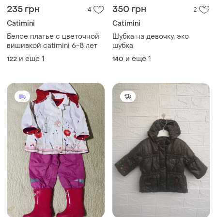
235 грн
350 грн
4
2
Catimini
Catimini
Белое платье с цветочной
Шубка на девочку, эко
вишивкой catimini 6-8 лет
шубка
и еще
1
и еще
1
122
140