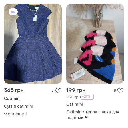
365 грн
199 грн
5
8
-21%
250 грн
Catimini
Catimini
Сукня catimini
Catimini/ тепла шапка для
и еще
1
140
підлітків ❤