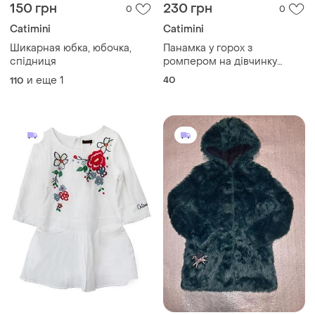
150 грн
230 грн
0
0
Catimini
Catimini
Шикарная юбка, юбочка,
Панамка у горох з
спідниця
ромпером на дівчинку
франція
и еще
1
40
110