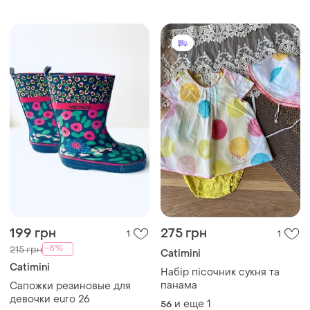
199 грн
275 грн
1
1
-8%
215 грн
Catimini
Catimini
Набір пісочник сукня та
панама
Сапожки резиновые для
девочки euro 26
и еще
1
56