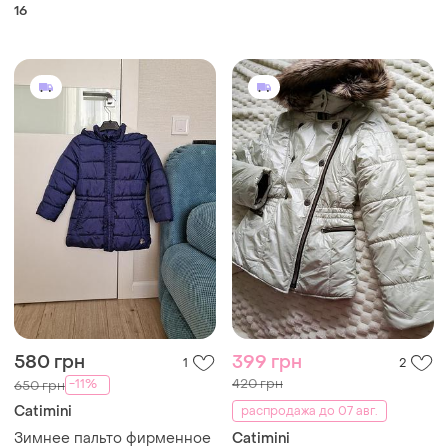
16
580 грн
399 грн
1
2
420 грн
-11%
650 грн
Catimini
распродажа до 07 авг.
Зимнее пальто фирменное
Catimini