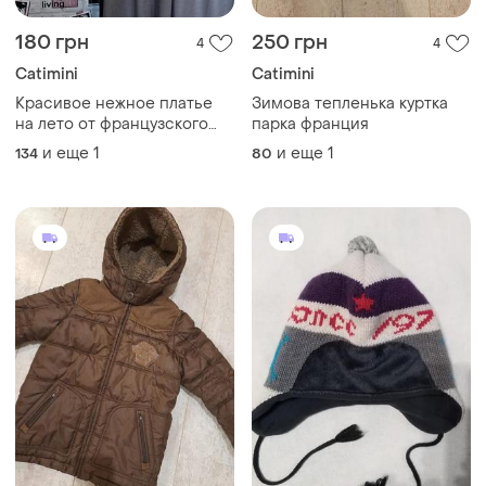
180 грн
250 грн
4
4
Catimini
Catimini
Красивое нежное платье
Зимова тепленька куртка
на лето от французского
парка франция
бренда на девочку 8-10 лет
и еще
1
и еще
1
134
80