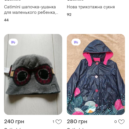
Catimini шапочка-ушанка
Нова трикотажна сукня
для маленького ребенка,
92
размер 44 см
44
240 грн
280 грн
1
0