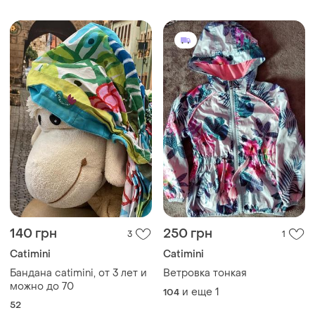
140 грн
250 грн
3
1
Catimini
Catimini
Бандана catimini, от 3 лет и
Ветровка тонкая
можно до 70
и еще
1
104
52