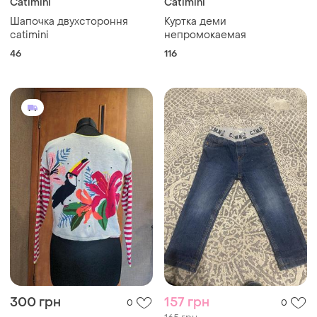
Catimini
Catimini
Шапочка двухстороння
Куртка деми
catimini
непромокаемая
46
116
300 грн
157 грн
0
0