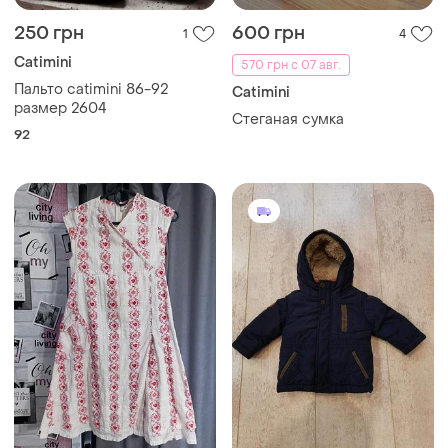
250 грн
600 грн
1
4
Catimini
570 грн с 07 авг.
Пальто catimini 86-92
Catimini
размер 2604
Стеганая сумка
92