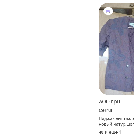
300 грн
Cerruti
Пиджак винтаж 
новый натур.ше
р.48-50 cerruti 
и еще
1
48