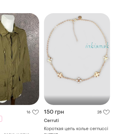
150 грн
16
28
Cerruti
Короткая цепь колье cernucci