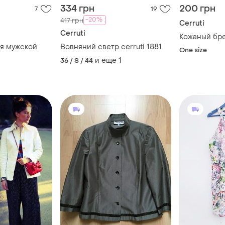
334 грн
200 грн
7
19
-20%
417 грн
Cerruti
Cerruti
Кожаный бре
ия мужской
Вовняний светр cerruti 1881
One size
и еще
1
36 / S / 44