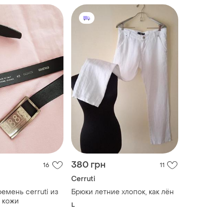
380 грн
16
11
Cerruti
емень cerruti из
Брюки летние хлопок, как лён
 кожи
L