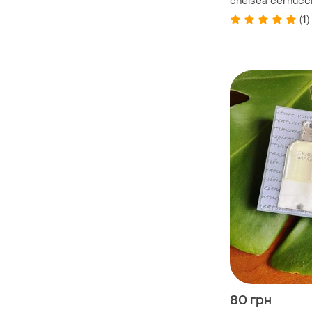
chelsea cernucc
(1)
80 грн