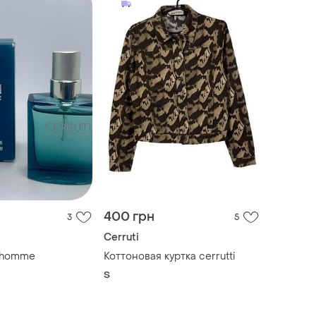
400 грн
3
5
Cerruti
r homme
Коттоновая куртка cerrutti
S