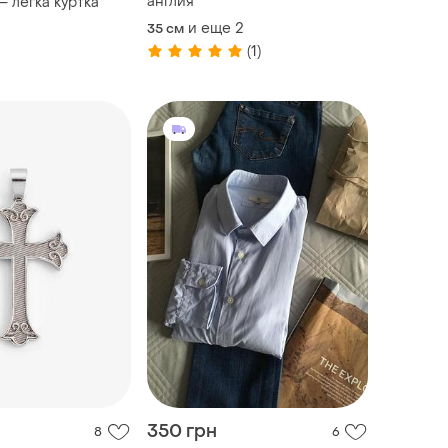
англия
 — легка куртка
и еще
2
35 см
(1)
350 грн
8
6