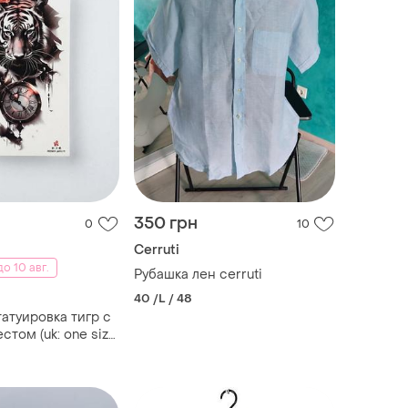
350 грн
0
10
Cerruti
о 10 авг.
Рубашка лен cerruti
40 /L / 48
атуировка тигр с
стом (uk: one size
ьный размер)