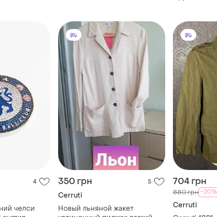
350 грн
704 грн
4
5
-20%
880 грн
Cerruti
Cerruti
ний челси
Новый льняной жакет