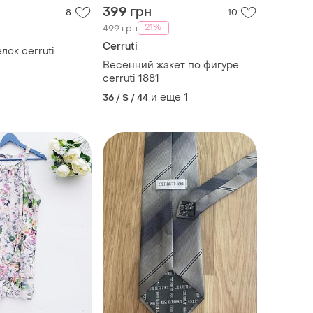
399 грн
8
10
-21%
499 грн
Cerruti
лок cerruti
Весенний жакет по фигуре
cerruti 1881
и еще
1
36 / S / 44