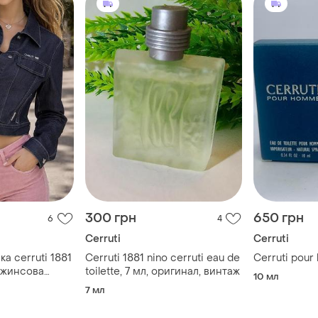
300 грн
650 грн
6
4
Cerruti
Cerruti
а cerruti 1881
Cerruti 1881 nino cerruti eau de
Cerruti pou
 джинсова
toilette, 7 мл, оригинал, винтаж
10 мл
7 мл