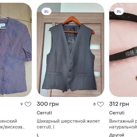
300 грн
312 грн
9
8
Cerruti
Cerruti
женский
Шикарный шерстяной жилет
Винтажный р
лк/вискоза
cerruti, l.
натуральной
1881
L
Другой