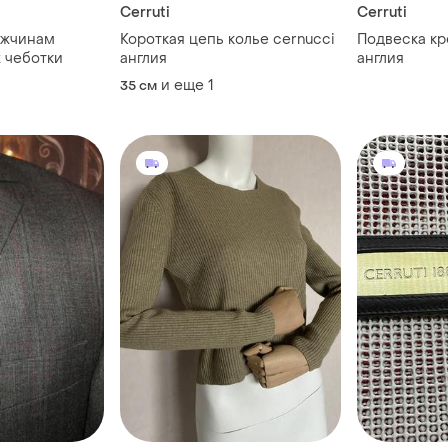
Cerruti
Cerruti
ужчинам
Короткая цепь колье cernucci
Подвеска кр
 чеботки
англия
англия
и еще
1
35 см