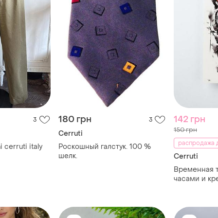
180 грн
142 грн
3
3
150 грн
Cerruti
распродажа д
 cerruti italy
Роскошный галстук. 100 %
шелк.
Cerruti
Временная т
часами и кре
/ универсал