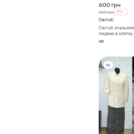
600 грн
-8%
650 грн
Cerruti
Cerruti итальял
пиджак в клетку
48